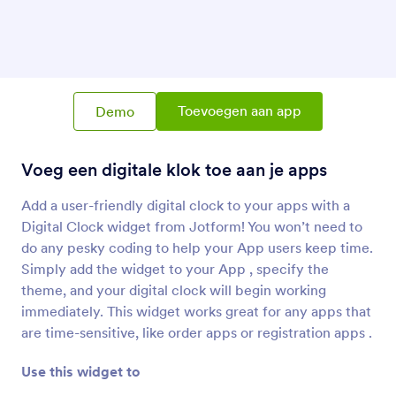
Kaartelement
Voeg een kaart-element toe aan je App
Informatie Raster
Voeg een gegevenstabel toe aan uw App
Toevoegen aan app
Demo
Voeg een digitale klok toe aan je apps
PDF insluiten
Voeg PDF-bestanden toe en toon deze op jouw
Add a user-friendly digital clock to your apps with a
App.
Digital Clock widget from Jotform! You won’t need to
do any pesky coding to help your App users keep time.
Youtube
Simply add the widget to your App , specify the
YouTube-video's insluiten in uw App
theme, and your digital clock will begin working
immediately. This widget works great for any apps that
are time-sensitive, like order apps or registration apps .
QR-code
Voeg een QR-code toe aan uw App
Use this widget to