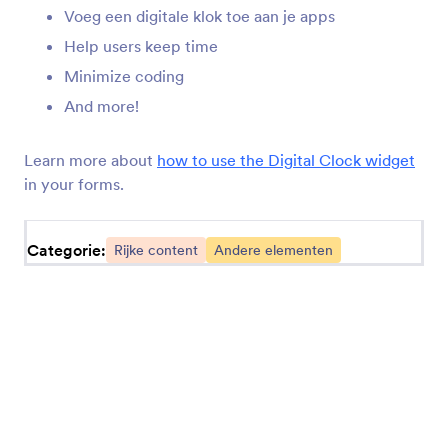
Voeg een digitale klok toe aan je apps
SoundCloud
Help users keep time
Deel SoundCloud-audiobestanden via je apps
Minimize coding
And more!
Vimeo
Voeg Vimeo-video's toe aan je apps
Learn more about
how to use the Digital Clock widget
in your forms.
Countdown Dag
Voeg een aftelklok toe aan je app
Categorie:
Rijke content
Andere elementen
Eenvoudige scheidingslijn
Maak afzonderlijke formuliersecties in je app
Lichtkrant
Voeg een marquee voor schuivende tekst toe