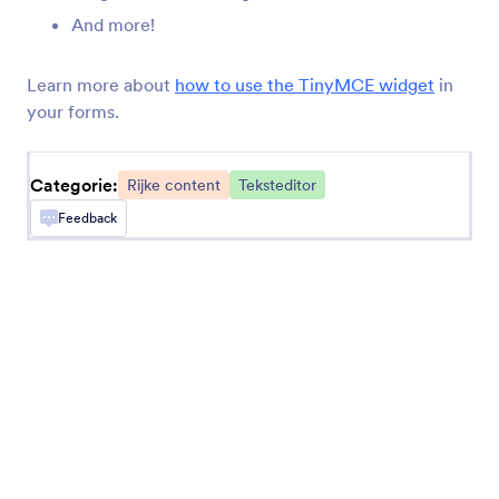
Korte Voorwaarden - Scrollbaar
And more!
Voeg een Veld met Scrollbare Algemene
Voorwaarden toe.
Learn more about
how to use the TinyMCE widget
in
your forms.
QR-code
Voeg een QR-code toe aan je formulier
Categorie:
Rijke content
Teksteditor
Feedback
QR Code Lezer
Laat gebruikers QR-codes scannen via je
formulier
Slider
Voeg een schuifregelaar toe aan je formulier
Keuzerondjes met afbeeldingen