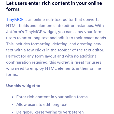
Informatie Raster
Let users enter rich content in your online
Voeg een gegevenstabel toe aan uw formulier
forms
TinyMCE
is an online rich-text editor that converts
PDF insluiten
HTML fields and elements into editor instances. With
Embed en en toon pdf-bestanden op je formulier
Jotform’s TinyMCE widget, you can allow your form
users to enter long text and edit it to their exact needs.
This includes formatting, deleting, and creating new
Youtube
text with a few clicks in the toolbar of the text editor.
YouTube-video's in uw formulier insluiten
Perfect for any form layout and with no additional
configuration required, this widget is great for users
who need to employ HTML elements in their online
Selectievakjes als Knop
forms.
Voeg solide selectievakjes toe aan uw formulier
Use this widget to
Controleren Voor Verzenden
Enter rich content in your online forms
Let users review their form submissions
Allow users to edit long text
De gebruikerservaring te verbeteren