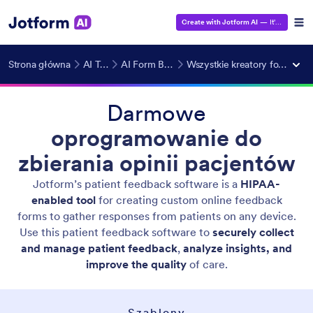
Create with Jotform AI
— It's Free!
Strona główna
AI Tools
AI Form Builder
Wszystkie kreatory formularzy
Darmowe
oprogramowanie do
zbierania opinii pacjentów
Jotform’s patient feedback software is a
HIPAA-
enabled tool
for creating custom online feedback
forms to gather responses from patients on any device.
Use this patient feedback software to
securely collect
and manage patient feedback
,
analyze insights, and
improve the quality
of care.
Szablony