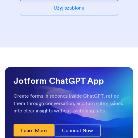
Użyj szablonu
Jotform ChatGPT App
Create forms in seconds inside ChatGPT, refine
them through conversation, and turn submissions
into clear insights without switching tabs.
Learn More
Connect Now