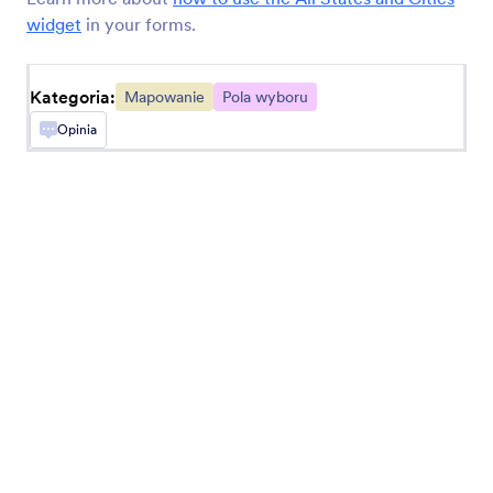
widget
in your forms.
Geo-stempel
Add a geolocation stamp to form responses
Kategoria:
Mapowanie
Pola wyboru
Opinia
Lokalizacja użytkownika
Zbieraj informacje o lokalizacji użytkowników
Współrzędne lokalizacji
Get geographic coordinates fast
GeoPodpowiedź
Add an autocomplete address field to your form
Facebook Pixel
Śledzić konwersje w celu optymalizacji kampanii