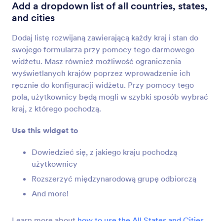
Lokalizator z mapą
Add a dropdown list of all countries, states,
Automatycznie zbieraj adresy
and cities
Dodaj listę rozwijaną zawierającą każdy kraj i stan do
Geolokalizacja
swojego formularza przy pomocy tego darmowego
Zbieraj dane lokalizacji bazując na adresie IP
widżetu. Masz również możliwość ograniczenia
wyświetlanych krajów poprzez wprowadzenie ich
ręcznie do konfiguracji widżetu. Przy pomocy tego
Lokalizacja GPS
pola, użytkownicy będą mogli w szybki sposób wybrać
Zbieraj dokładne lokalizacje GPS przez formularz
kraj, z którego pochodzą.
Use this widget to
Lokalizacja na mapie
Dodaj do formularza Mapę Google z Twoją
Dowiedzieć się, z jakiego kraju pochodzą
lokalizacją
użytkownicy
Rozszerzyć międzynarodową grupę odbiorczą
And more!
Automatyczny adres
Automatycznie wprowadź adres do formularza
Learn more about
how to use the All States and Cities