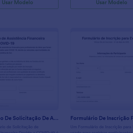
Usar Modelo
Usar Modelo
 doações através de seu
não se esqueça de integrar seu
de Doação para Combate à
m seu processador de
referido — Jotform oferece
pções, incluindo Square,
pe, e Authorize.Net. Uma vez
eu Formulário de Doação para
OVID-19, você aumentará as
 sua organização sem fins
 poderá ajudar outras pessoas
unidade.
: Formulário De Solicitação De Assistência Fin
: F
Visualizar
Visualizar
Formulário De Solicitação De Assistência Financeira Devido A COVID 19
rio de Solicitação de
Um Formulário de Inscrição para
Financeira Devido a COVID-19 é
usado para registrar participante