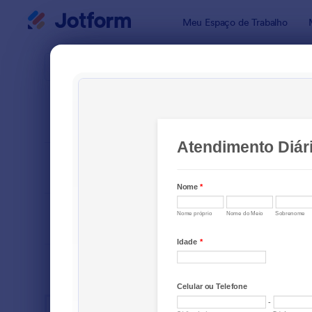
Início da caixa de diálogo
Meu Espaço de Trabalho
Modelos pa
Formu
ORDENAR POR
Popular
17 Modelos
LAYOUT
Clássico
TIPOS
SETORES
Formulários para Publicidade
75