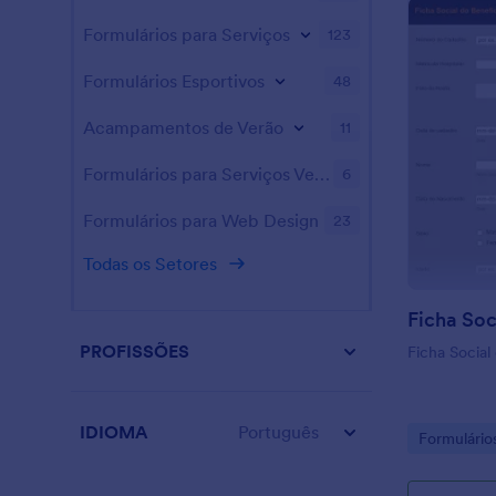
de pagamento
Assistência
organização 
Faça uma col
Formulários para Serviços
123
compartilhá-l
eficiente pa
como as doa
durante a p
Formulários Esportivos
48
podem forne
para Registr
contato, sel
Apoio da Co
Acampamentos de Verão
11
que seu dinh
perguntas e 
Formulários para Serviços Veterinários
6
pagamento vi
Você recebe
Formulários para Web Design
23
sua conta Jo
acessível em
Todas os Setores
protegida p
personaliza
para Combat
Ficha Soc
alguns cliqu
PROFISSÕES
Ficha Social
Formulários 
Sem codific
campos de fo
informações,
IDIOMA
Português
Go to Cate
Formulário
doadores, al
combinar co
sem fins lucr