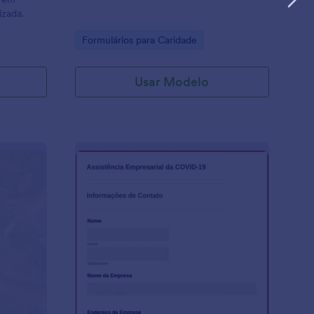
izada.
Go to Category:
Formulários para Caridade
Usar Modelo
ormulário De Jantar Beneficiante
: Pesquisa De Assistê
Visualizar