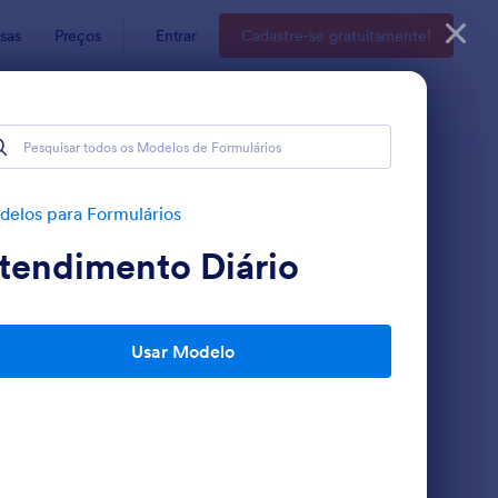
sas
Preços
Entrar
Cadastre-se gratuitamente!
elos para Formulários
tendimento Diário
Usar Modelo
edidos De Apoio Da Comunidade Durante A COVID 19
ormulário Cesta Básica
: Atendimento Terapi
Visualizar