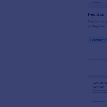
Pedidos
Here's a ver
portuguese.
Go to Cate
Formulário