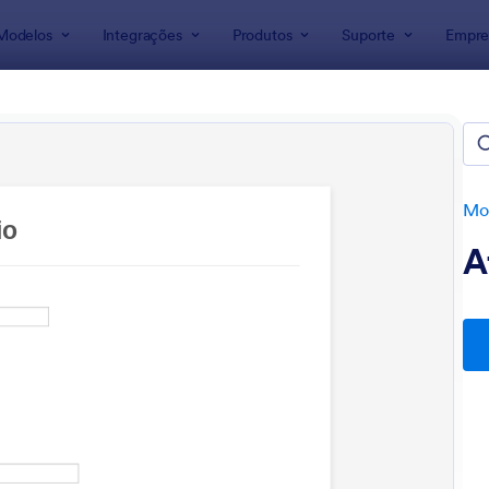
Modelos
Integrações
Produtos
Suporte
Empre
ra Formulários
lários para Caridade
Mod
A
: Formulário Para Registro De Voluntários E P
: F
Visualizar
Visualizar