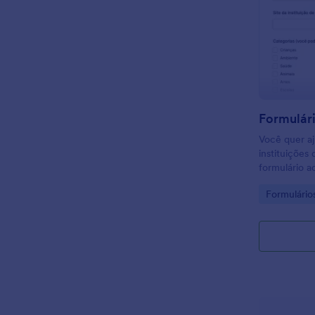
Você quer a
instituições
formulário a
insicrições 
Go to Cate
Formulário
receber patr