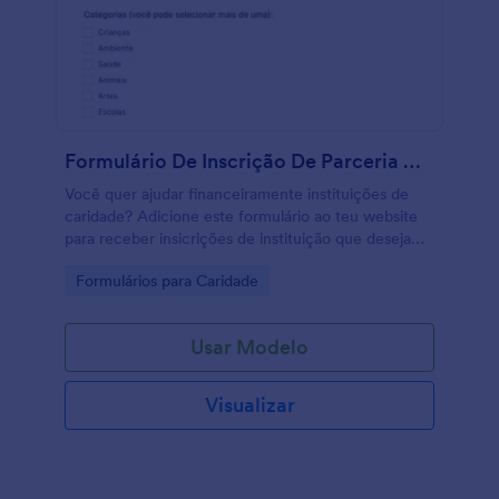
Formulário De Inscrição De Parceria De Caridade
Você quer ajudar financeiramente instituições de
caridade? Adicione este formulário ao teu website
para receber insicrições de instituição que desejam
receber patrocínio ou juntar-se a eventos.
Go to Category:
Formulários para Caridade
Usar Modelo
Visualizar