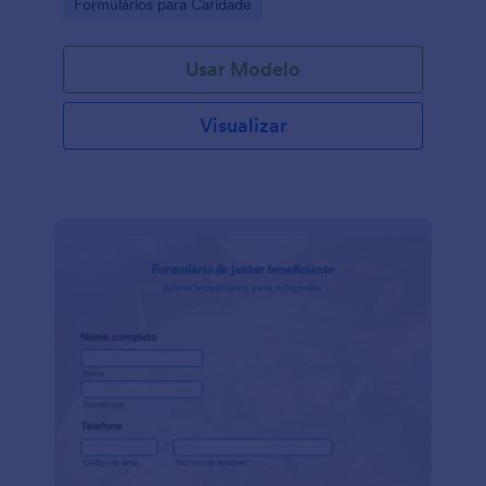
Go to Category:
Formulários para Caridade
Usar Modelo
Visualizar