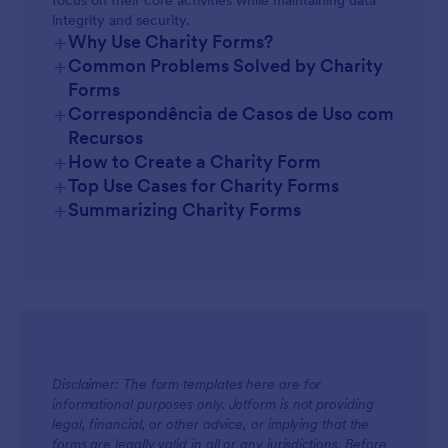
focus on their core activities while maintaining data
integrity and security.
+
Why Use Charity Forms?
+
Common Problems Solved by Charity
Forms
+
Correspondência de Casos de Uso com
Recursos
+
How to Create a Charity Form
+
Top Use Cases for Charity Forms
+
Summarizing Charity Forms
For Managers
Disclaimer: The form templates here are for
informational purposes only. Jotform is not providing
legal, financial, or other advice, or implying that the
For Teams
forms are legally valid in all or any jurisdictions. Before