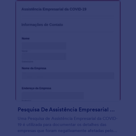
integração com aplicativos de terceiros e
ferramentas para criar um formulário conforme tuas
necessidades. Crie uma lista de convidados ao
sincronizar com dados do Google Planilhas ou
Airtable, e se você deseja receber pagamentos ou
doações diretamente no teu formulário, basta que
você integre um processador de pagamento como
PayPal ou Pagseguro para receber as doações online
de forma segura. Você também pode alterar as
cores de fundo do formulário, adicionar a tua logo e
alterar fontes para dar um toque especial. Com um
super formulário de jantar beneficiário, você
conseguirá muito mais doadores e participantes.
Pesquisa De Assistência Empresarial Da COVID 19
Uma Pesquisa de Assistência Empresarial da COVID-
19 é utilizada para documentar os detalhes das
empresas que foram negativamente afetadas pelo