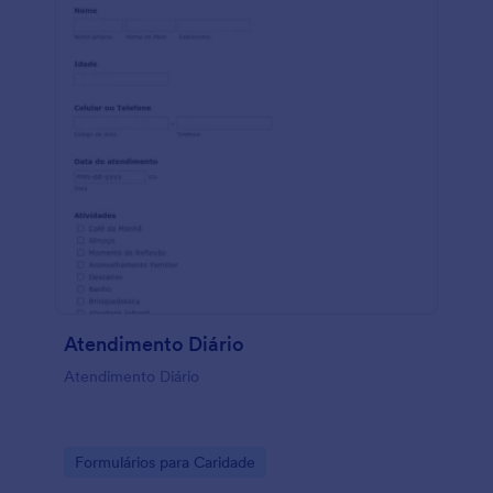
Atendimento Diário
Atendimento Diário
Go to Category:
Formulários para Caridade