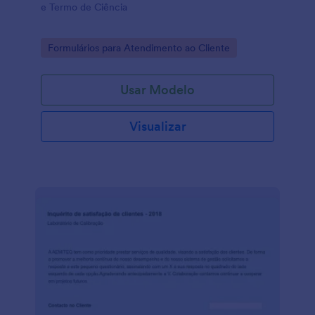
e Termo de Ciência
Go to Category:
Formulários para Atendimento ao Cliente
Usar Modelo
Visualizar