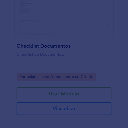
Checklist Documentos
Checklist de Documentos.
Go to Category:
Formulários para Atendimento ao Cliente
Usar Modelo
Visualizar