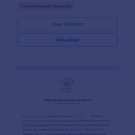
definir as quantidades de cada produto.
Go to Category:
Formulários para Negócios
Usar Modelo
Visualizar