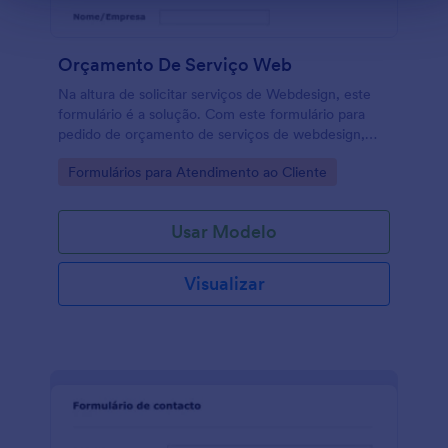
Orçamento De Serviço Web
Na altura de solicitar serviços de Webdesign, este
formulário é a solução. Com este formulário para
pedido de orçamento de serviços de webdesign,
defina suas necessidades e selecione o tipo de site,
Go to Category:
Formulários para Atendimento ao Cliente
de domÍnio, que itens para a barra de navegação e
que serviços pretende.
Usar Modelo
Visualizar