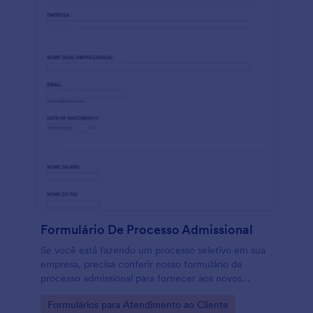
Formulário De Processo Admissional
Se você está fazendo um processo seletivo em sua
empresa, precisa conferir nosso formulário de
processo admissional para fornecer aos novos
funcionários.
Go to Category:
Formulários para Atendimento ao Cliente