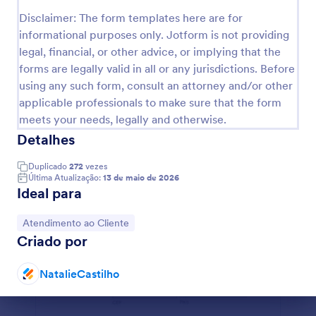
Disclaimer: The form templates here are for
informational purposes only. Jotform is not providing
Visualizar
legal, financial, or other advice, or implying that the
forms are legally valid in all or any jurisdictions. Before
using any such form, consult an attorney and/or other
applicable professionals to make sure that the form
meets your needs, legally and otherwise.
Detalhes
Duplicado
272
vezes
Última Atualização:
13 de maio de 2026
Ideal para
Ir para Categoria:
Atendimento ao Cliente
Criado por
NatalieCastilho
Fim da caixa de diálogo