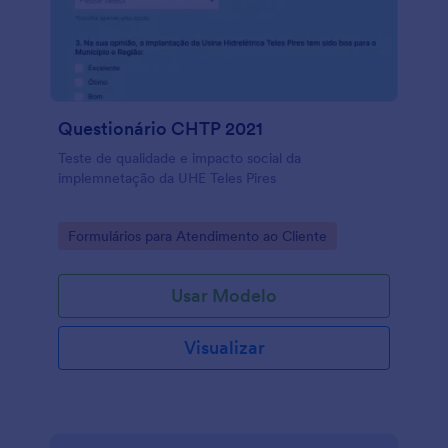
Questionário CHTP 2021
Teste de qualidade e impacto social da
implemnetação da UHE Teles Pires
Go to Category:
Formulários para Atendimento ao Cliente
Usar Modelo
Visualizar