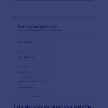
link do formulário ou incorpore-o ao seu website.
Você pode até mesmo converter automaticamente
as respostas em um documento PDF para fácil
visualização e também poderá baixar os
documentos. A Jotform conta com mais de 100
integrações para permitir que você conecte o
formulário com o Google Drive, Dropbox e muito
mais. Você poderá acompanhar as respostas e
evolução das avaliações do pós-venda utilizando
gráficos interativos em tempo real. Teste a Jotform
agora mesmo!
Formulário De Call Back Completo Para Pós Vendas