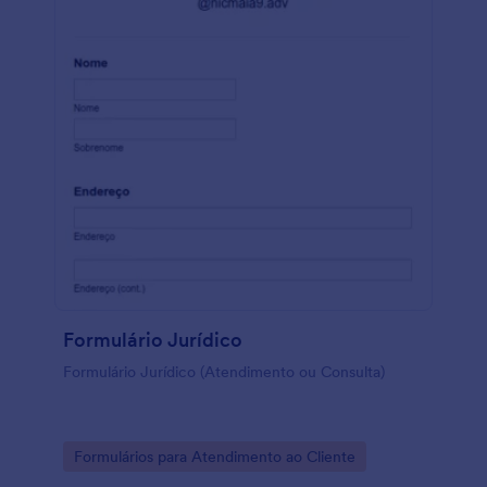
Formulário Jurídico
Formulário Jurídico (Atendimento ou Consulta)
Go to Category:
Formulários para Atendimento ao Cliente