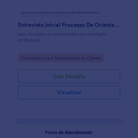
Entrevista Inicial Processo De Orientação Profissional
para ser usado em psicoterapia em orientação
profissional
Go to Category:
Formulários para Atendimento ao Cliente
Usar Modelo
Visualizar