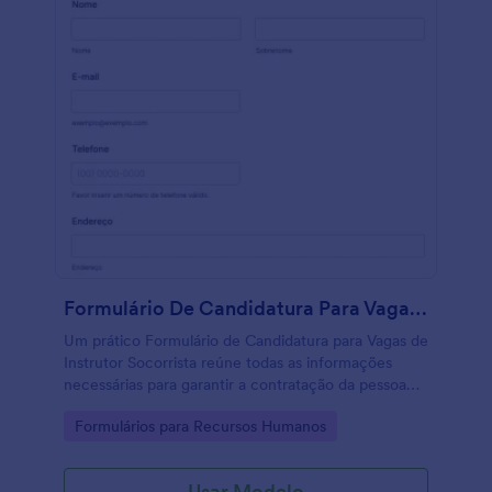
Formulário De Candidatura Para Vagas De Instrutor Socorrista
Um prático Formulário de Candidatura para Vagas de
Instrutor Socorrista reúne todas as informações
necessárias para garantir a contratação da pessoa
perfeita para o trabalho. Tem seção para coleta de
Go to Category:
Formulários para Recursos Humanos
dados pessoais, verificação de antecedentes
criminais, certificações e opções de fluência em
idiomas, seção sobre o cargo almejado e
Usar Modelo