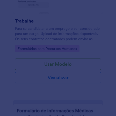
Trabalhe
Para se candidatar a um emprego e ser considerado
para um cargo. Upload de informações disponíveis.
Os seus contratos contratados podem enviar as
informações gerais e fazer upload do seu currículo
Go to Category:
Formulários para Recursos Humanos
com esta forma simples.
Usar Modelo
Visualizar