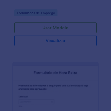
Go to Category:
Formulários de Emprego
Usar Modelo
Visualizar