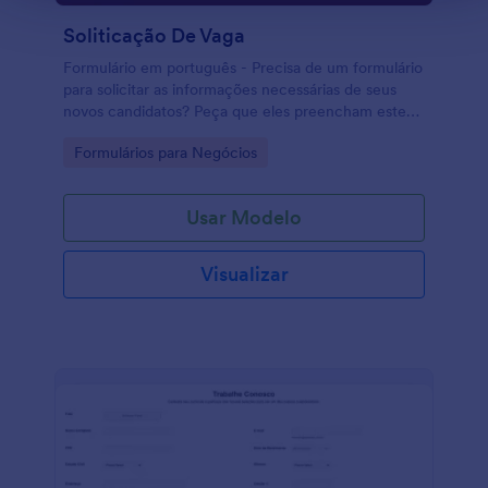
Soliticação De Vaga
Formulário em português - Precisa de um formulário
para solicitar as informações necessárias de seus
novos candidatos? Peça que eles preencham este
formulário! Precisa de um formulário para solicitar
Go to Category:
Formulários para Negócios
candidatos a uma vaga de emprego? Poderá usar
este formulário que permite selecionar qual a
formação e experiência necessárias do candidato.
Usar Modelo
Visualizar