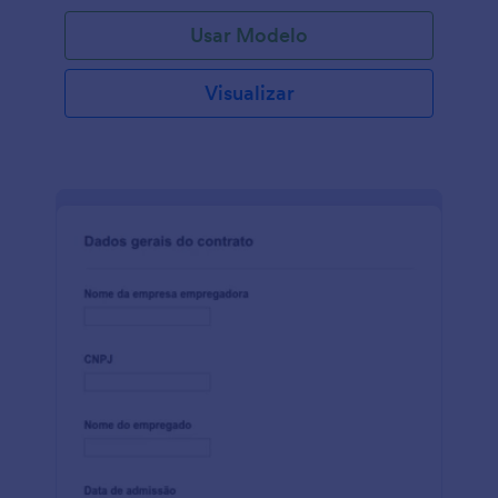
juntamente com informações de contato de
Usar Modelo
emergência e detalhes do plano de saúde que o
funcionário possa ter. Personalize o modelo com
uma variedade de widgets e ferramentas, adicione a
Visualizar
logo da sua marca, imagens, fontes, perguntas, e
crie o seu próprio Formulário de Informações
Médicas para Contratação de Funcionário em
conformidade com a HIPAA.