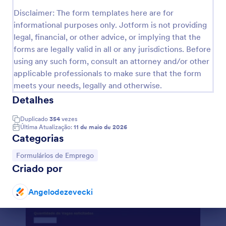
Visualizar
Disclaimer: The form templates here are for
informational purposes only. Jotform is not providing
legal, financial, or other advice, or implying that the
forms are legally valid in all or any jurisdictions. Before
using any such form, consult an attorney and/or other
applicable professionals to make sure that the form
meets your needs, legally and otherwise.
Detalhes
Duplicado
354
vezes
Última Atualização:
11 de maio de 2026
Categorias
Ir para Categoria:
Formulários de Emprego
Criado por
Angelodezevecki
Fim da caixa de diálogo