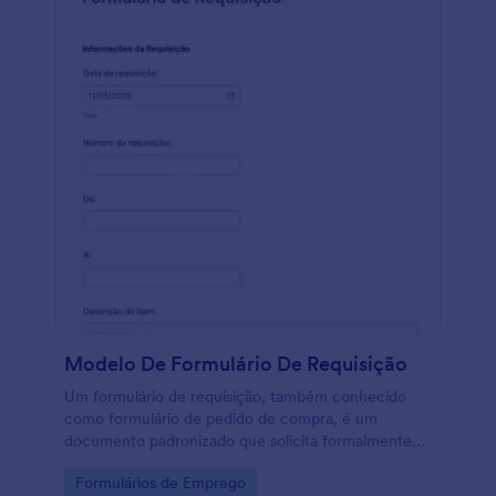
Modelo De Formulário De Requisição
Um formulário de requisição, também conhecido
como formulário de pedido de compra, é um
documento padronizado que solicita formalmente
um serviço ou item, geralmente por uma empresa.
Go to Category:
Formulários de Emprego