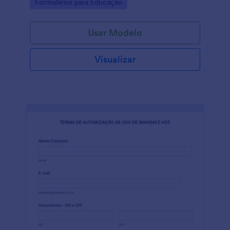
Go to Category:
Formulários para Educação
Usar Modelo
Visualizar