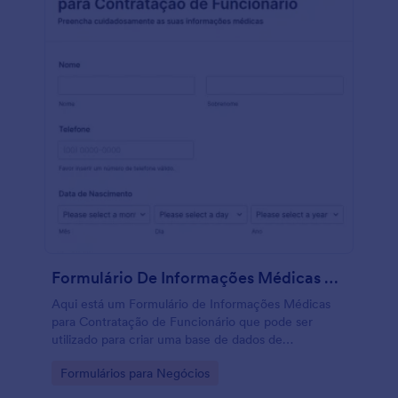
Formulário De Informações Médicas Para Contratação De Funcionário
Aqui está um Formulário de Informações Médicas
para Contratação de Funcionário que pode ser
utilizado para criar uma base de dados de
informação médica do funcionário antes de que o
Go to Category:
Formulários para Negócios
contrato seja iniciado. Com este modelo, você
receberá as informações de contato do funcionário