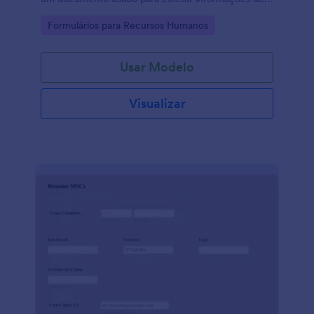
candidatos a uma vaga de emprego.
Go to Category:
Formulários para Recursos Humanos
Usar Modelo
Visualizar