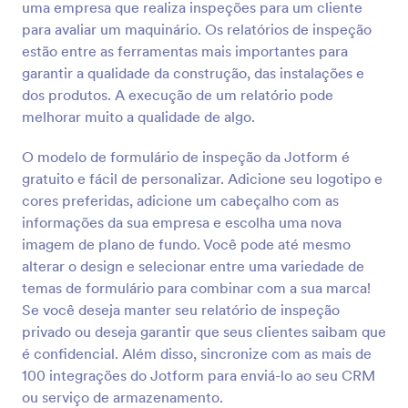
uma empresa que realiza inspeções para um cliente
para que eles possam preenchê-lo antes de receber
Visualizar
atendimento. Os clientes podem inserir suas
para avaliar um maquinário. Os relatórios de inspeção
informações de contato, verificar quais sintomas
estão entre as ferramentas mais importantes para
experimentaram nas últimas duas semanas e
garantir a qualidade da construção, das instalações e
completar o formulário com uma assinatura
dos produtos. A execução de um relatório pode
eletrônica. Você receberá instantaneamente os
melhorar muito a qualidade de algo.
envios em sua conta Jotform segura, sendo fácil de
gerenciar a partir de qualquer dispositivo. A
personalização do seu Questionário de Avaliação e
O modelo de formulário de inspeção da Jotform é
Triagem da COVID-19 requer apenas alguns cliques
gratuito e fácil de personalizar. Adicione seu logotipo e
com nosso Criador de Formulários. Basta arrastar e
cores preferidas, adicione um cabeçalho com as
soltar campos do formulário, imagens e elementos
informações da sua empresa e escolha uma nova
para criar o formulário perfeito para seu negócio.
imagem de plano de fundo. Você pode até mesmo
Você pode até mesmo integrar o formulário com
mais de 100 aplicativos populares, incluindo
alterar o design e selecionar entre uma variedade de
SendGrid, Google Sheets, e Slack, para sincronizar
temas de formulário para combinar com a sua marca!
automaticamente os envios recebidos a essas
Se você deseja manter seu relatório de inspeção
contas. Ao garantir que seus clientes estejam
privado ou deseja garantir que seus clientes saibam que
saudáveis antes de iniciar o atendimento, você pode
é confidencial. Além disso, sincronize com as mais de
manter seu negócio a salvo da pandemia da COVID-
19.
100 integrações do Jotform para enviá-lo ao seu CRM
ou serviço de armazenamento.