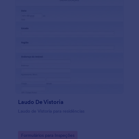
Laudo De Vistoria
Laudo de Vistoria para residências
Go to Category:
Formulários para Inspeções