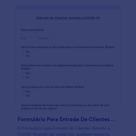
os envios em sua conta Jotform segura. Com este
poderoso Formulário de Consentimento para
Serviços de Cabeleireiro Durante a COVID-19, você
terá um sistema completo de triagem e
consentimento dos clientes. Você pode configurar
notificações e emails de resposta automática que
envia como anexo o documento PDF da sua
empresa autopreenchido com as respostas do
formulário. Sinta-se à vontade para usar nosso
Criador de Formulário para alterar as cores, fontes,
tema, design do formulário, e até mesmo fazer o
upload da logo da sua empresa. Tudo isso sem
escrever nenhuma linha de código. Seu formulário
vai poder ser integrado com diversas outras
plataformas online para deixar seu sistema ainda
mais completo e dinâmico, temos mais de 100
integrações gratuitas de formulários como Google
Drive, DropBox, Slack, e vários outros que você
pode testar agora.
Formulário Para Entrada De Clientes Durante A COVID 19
O Formulário para Entrada de Clientes durante a
COVID-19 pode ser usado por qualquer negócio