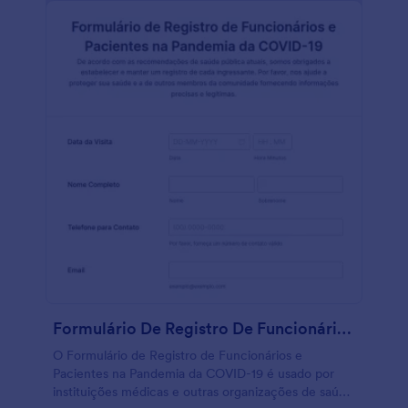
incorporando-o em seu site, enviando convites
diretos por e-mail, ou usando nosso recurso Atribuir
Formulário. Você irá receber instantaneamente os
envios em sua conta Jotform segura. Este Modelo
de Avaliação Diária da Saúde dos Funcionários
durante a COVID-19 está pronto para ser utilizado,
mas sinta-se à vontade para acrescentar mais
detalhes utilizando o nosso Criador de Formulários
com recurso arraste-e-solte. Leva apenas alguns
minutos para fazer que seu formulário tenha o estilo
e funcionamento que você precisa. E se você
precisa compartilhar automaticamente as respostas
com outras plataformas online, utilize nossas mais de
100 integrações gratuitas. Ao permitir que seus
funcionários preencham este formulário online
diariamente desde qualquer dispositivo, você vai
estar evitando riscos no seu negócio e mantendo o
ambiente de trabalho seguro para todos,
Formulário De Registro De Funcionários E Pacientes Na Pandemia Da COVID 19
funcionários e clientes.
O Formulário de Registro de Funcionários e
Pacientes na Pandemia da COVID-19 é usado por
instituições médicas e outras organizações de saúde