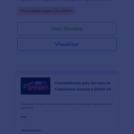
relatar as condições de segurança contra incêndio
Go to Category:
Formulários para Checklists
em um determinado local.
Usar Modelo
Visualizar