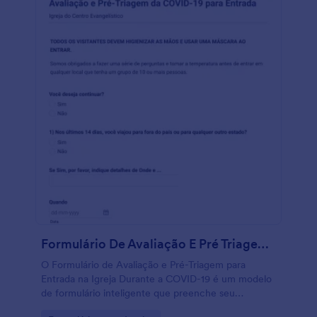
Triagem da Covid para Visitantes para que
corresponda à sua marca e atenda às suas
necessidades. Não é necessário escrever uma linha
de código com nosso Criador de Formulários —
tudo o que você precisa fazer é arrastar e soltar
para adicionar campos de formulário, alterar o layout
ou design do formulário e fazer o upload da sua logo
para dar um toque mais personalizado e profissional.
Você também pode integrar com mais de 100
aplicativos para sincronizar instantaneamente envios
para suas outras contas online, como Google Drive,
Airtable ou Dropbox. Diminua a propagação e
exposição da sua empresa ao vírus com um
Questionário de Triagem da Covid para Visitantes
otimizado para dispositivos móveis.
Formulário De Avaliação E Pré Triagem Para Entrada Na Igreja Durante A COVID 19
O Formulário de Avaliação e Pré-Triagem para
Entrada na Igreja Durante a COVID-19 é um modelo
de formulário inteligente que preenche seu
documento PDF original com as informações dadas