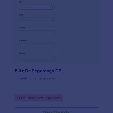
Blitz De Segurança DPL
Formulário de fiscalização
Go to Category:
Formulários para Inspeções
Usar Modelo