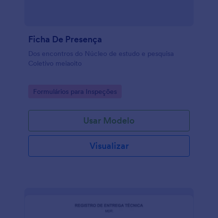
Ficha De Presença
Dos encontros do Núcleo de estudo e pesquisa
Coletivo meiaoito
Go to Category:
Formulários para Inspeções
Usar Modelo
Visualizar