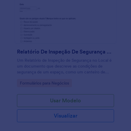
Relatório De Inspeção De Segurança No Local
Um Relatório de Inspeção de Segurança no Local é
um documento que descreve as condições de
segurança de um espaço, como um canteiro de
obras, prédio comercial ou qualquer área em
Go to Category:
Formulários para Negócios
construção.
Usar Modelo
Visualizar