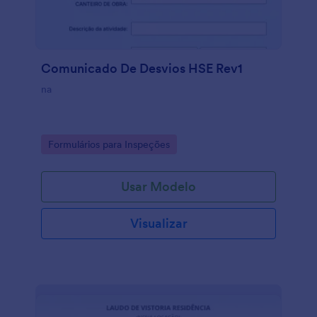
Comunicado De Desvios HSE Rev1
na
Go to Category:
Formulários para Inspeções
Usar Modelo
Visualizar