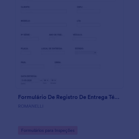
Formulário De Registro De Entrega Técnica MDR
ROMANELLI
Go to Category:
Formulários para Inspeções