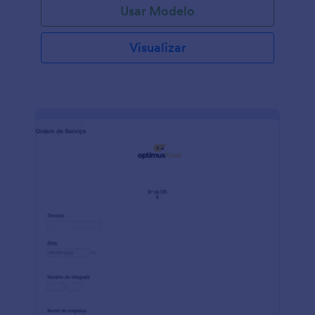
Usar Modelo
personalizado, eliminando a necessidade de e-mails
ou ligações e acelerando seu processo de reserva.
Basta atualizar o modelo com as perguntas que você
Visualizar
gostaria de fazer, adicionar sua logo e mudar o
esquema de cores para combinar com sua marca,
você também pode incorporar o formulário em seu
website ou compartilhá-lo diretamente com os
clientes. As respostas são armazenadas em sua
conta Jotform segura, de fácil acesso para você e
sua equipe em qualquer dispositivo. Faça este
Formulário para Reserva de Viagem ficar com a cara
da sua empresa com nosso Criador de Formulários
com recurso arraste-e-solte! Mude fontes e cores,
inclua a logo da sua empresa, adicione perguntas
extras, inclua campos de upload de arquivos para
coletar documentos adicionais e até mesmo
conecte seu formulário com mais de 100
integrações gratuitas para sincronizar
automaticamente o envio do formulário para outras
contas que você já está usando — como Google
Sheets, Dropbox, Box, Trello, Asana, Google Drive, e
muito mais. Não importa que tipo de serviços de