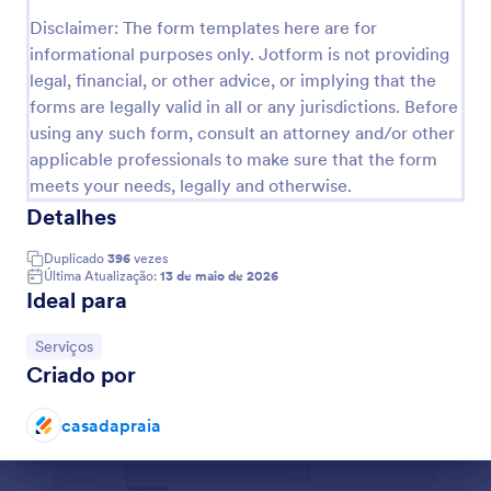
telefone, tipo de serviço que ele/ela utilizou, e a
Visualizar
Disclaimer: The form templates here are for
data de agendamento. Este formulário de isenção
informational purposes only. Jotform is not providing
de responsabilidade também tem uma seção na qual
mostra os detalhes do acordo entre o cliente e o
legal, financial, or other advice, or implying that the
salão, onde o primeiro só precisa marcar a caixa de
forms are legally valid in all or any jurisdictions. Before
seleção para confirmar os termos. Este modelo de
using any such form, consult an attorney and/or other
formulário também usa o campo Assinatura para
applicable professionals to make sure that the form
capturar a assinatura digital tanto do cliente quanto
meets your needs, legally and otherwise.
do cabeleireiro. Personalize este modelo de
formulário alterando a cor do tema e adicionando a
Detalhes
logo do seu salão através do nosso Criador de
Formulários.
Duplicado
396
vezes
Última Atualização:
13 de maio de 2026
Ideal para
Ir para Categoria:
Serviços
Criado por
casadapraia
Fim da caixa de diálogo