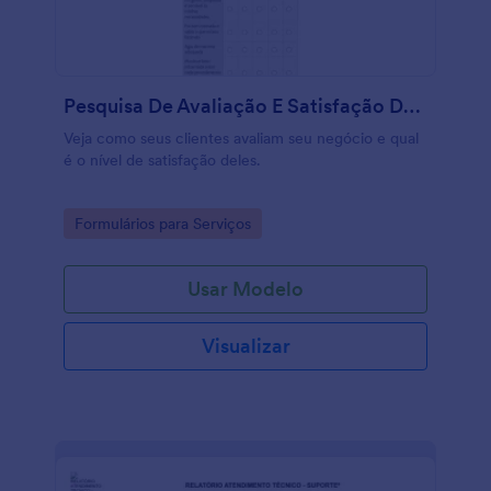
Pesquisa De Avaliação E Satisfação De Clientes
Veja como seus clientes avaliam seu negócio e qual
é o nível de satisfação deles.
Go to Category:
Formulários para Serviços
Usar Modelo
Visualizar