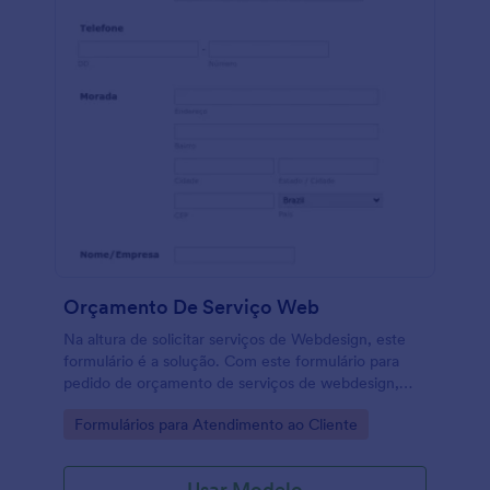
Orçamento De Serviço Web
Na altura de solicitar serviços de Webdesign, este
formulário é a solução. Com este formulário para
pedido de orçamento de serviços de webdesign,
defina suas necessidades e selecione o tipo de site,
Go to Category:
Formulários para Atendimento ao Cliente
de domÍnio, que itens para a barra de navegação e
que serviços pretende.
Usar Modelo