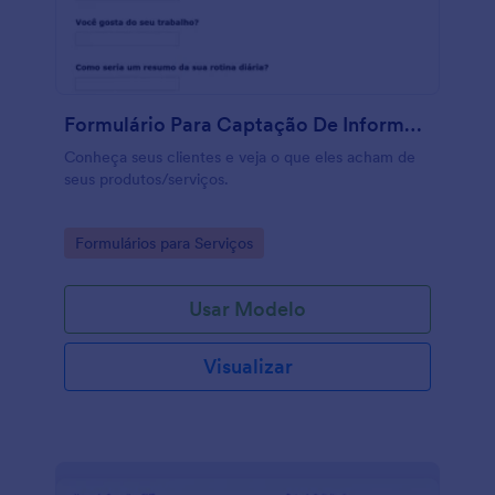
Formulário Para Captação De Informações De Compradores
Conheça seus clientes e veja o que eles acham de
seus produtos/serviços.
Go to Category:
Formulários para Serviços
Usar Modelo
Visualizar