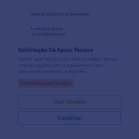
Solicitação De Apoio Técnico
Solicite apoio técnico com este formulário. Marque
uma das opções com os equipamentos que
apresentam problemas, e descreva
pormenorizadamente o problema, para que o apoio
Go to Category:
Formulários para Serviços
seja mais rápido e eficaz. Pode ainda enviar um
arquivo de apoio.
Usar Modelo
Visualizar