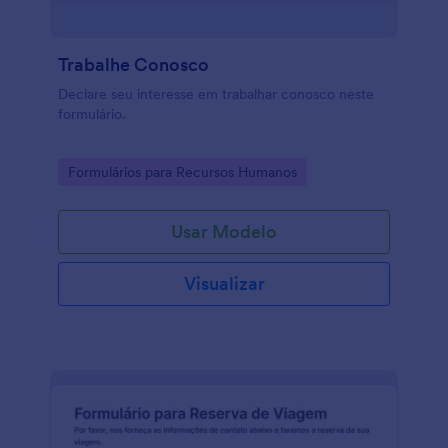
Trabalhe Conosco
Declare seu interesse em trabalhar conosco neste
formulário.
Go to Category:
Formulários para Recursos Humanos
Usar Modelo
Visualizar