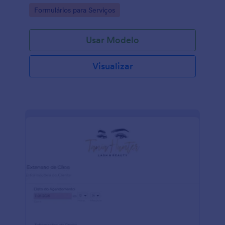
Go to Category:
Formulários para Serviços
Usar Modelo
Visualizar