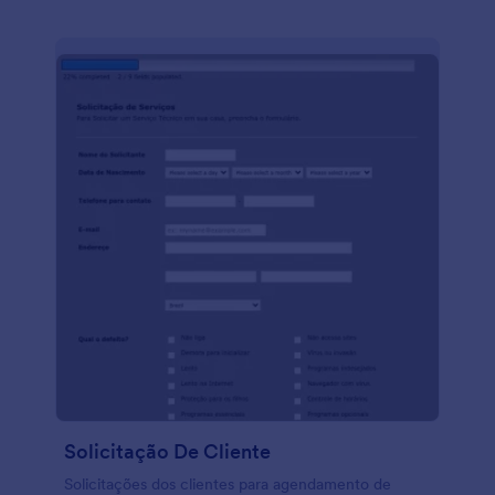
seu propósito é de alertar o cliente sobre os riscos e
certificar que o mesmo não esteja infectado. Este
Formulário de Consentimento para Massagem
Terapêutica durante a COVID-19 contém campos do
formulário que solicitam o nome, número de
telefone e possíveis sintomas da COVID-19 que o
cliente pode estar tendo. Este Formulário de
Consentimento para Massagem Terapêutica durante
a COVID-19 também tem uma seção na qual mostra
os detalhes do acordo entre o cliente e a empresa
prestadora do serviço, onde o primeiro só precisa
marcar a caixa de seleção para aderir aos termos.
Este modelo de formulário também usa o campo
Assinatura para capturar a assinatura digital do
cliente consentindo com os riscos e autenticando a
veracidade das informações fornecidas. Personalize
este modelo de formulário adicionando a logo da sua
empresa através do nosso Criador de Formulários,
dando um toque ainda mais profissional.
Solicitação De Cliente
Solicitações dos clientes para agendamento de