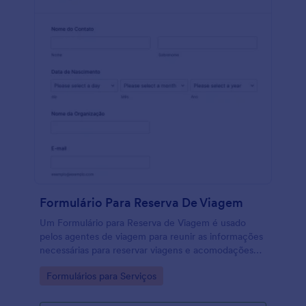
Formulário Para Reserva De Viagem
Um Formulário para Reserva de Viagem é usado
pelos agentes de viagem para reunir as informações
necessárias para reservar viagens e acomodações
para seus clientes. Com este modelo de Formulário
Go to Category:
Formulários para Serviços
para Reserva de Viagem online e gratuito, você
pode receber informações da viagem de seus
clientes diretamente através de um formulário