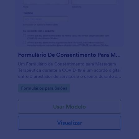
Formulário De Consentimento Para Massagem Terapêutica Durante A COVID 19
Um Formulário de Consentimento para Massagem
Terapêutica durante a COVID-19 é um acordo digital
entre o prestador de serviços e o cliente durante a
pandemia. Esse formulário é muito importante para
Go to Category:
Formulários para Salões
você que é um massagista autônomo ou dono de
uma empresa que presta serviços de massagem, já
que pede o consentimento com uma assinatura
Usar Modelo
eletrônica ao cliente sobre o risco da exposição
prolongada durante a realização do serviço e
também informações verídicas sobre o estado de
Visualizar
saúde recente do cliente e sua família. Este
formulário de consentimento é normalmente
preenchido antes da prestação de serviço, já que