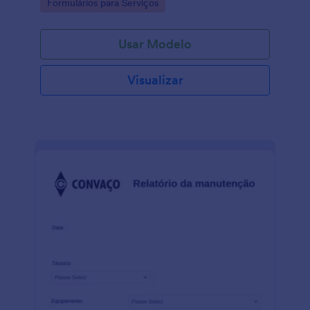
Go to Category:
Formulários para Serviços
Usar Modelo
Visualizar