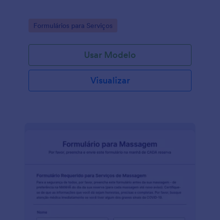
Go to Category:
Formulários para Serviços
Usar Modelo
Visualizar