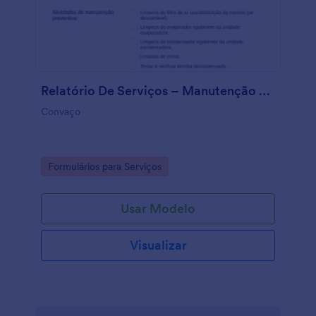
Relatório De Serviços – Manutenção Preventiva
Convaço
Go to Category:
Formulários para Serviços
Usar Modelo
Visualizar