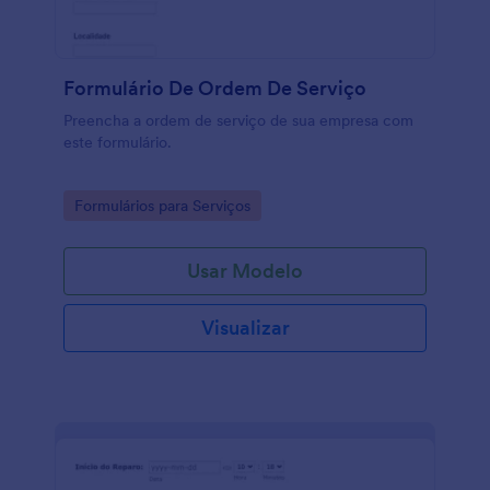
viagem você oferece, você pode usar este modelo
gratuito de Formulário para Reserva de Viagem para
coletar as informações que você precisa e mais
facilmente organizar uma experiência de viagem
Formulário De Ordem De Serviço
maravilhosa para seus clientes.
Preencha a ordem de serviço de sua empresa com
este formulário.
Go to Category:
Formulários para Serviços
Usar Modelo
Visualizar