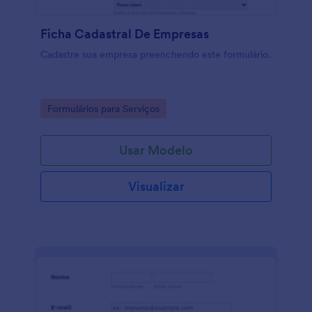
Ficha Cadastral De Empresas
Cadastre sua empresa preenchendo este formulário.
Go to Category:
Formulários para Serviços
Usar Modelo
Visualizar