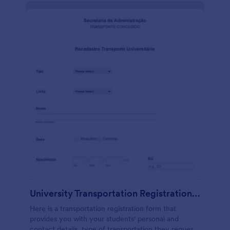
o cliente. Personalizar seu Formulário de Adesão às
Políticas de Agendamento para Extensão de Cílios é
possível com apenas alguns cliques com nosso
Criador de Formulários. Basta arrastar e soltar os
campos do formulário, perguntas, imagens e até
mesmo a logo da sua empresa, criando o formulário
perfeito para suas necessidades, tudo isso sem
escrever nenhuma linha de código! Sinta-se à
vontade para experimentar nossos mais de 100
aplicativos de integração para compartilhar
automaticamente envios para suas outras contas
online como Google Drive, Dropbox, Mailchimp, e
muito mais. Peça a adesão dos seus clientes para as
condições do serviço oferecido por você como
nosso Formulário de Adesão às Políticas de
Agendamento para Extensão de Cílios.
University Transportation Registration Form In Portuguese
Here is a transportation registration form that
provides you with your students' personal and
contact details, type of transportation they request