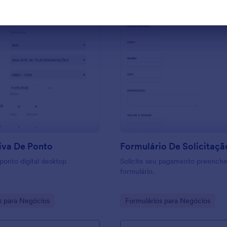
m qualquer dispositivo —
que você veja rapidamente que
funcionários estão tomando
r a propagação do coronavírus
deles estão mostrando
intomas. Por fim, você também
o formulário para informá-los
comendações importantes de
: Justificativa De Ponto
: F
Visualizar
Visualizar
 coronavírus. Para adicionar
tas, fazer o upload da logo da
ou alterar o design da sua
as Medidas de Prevenção do
 basta arrastar e soltar com o
ormulários da Jotform, que é
e usar. Em pouco tempo, você
tiva De Ponto
mulário com aparência e
ponto digital desktop
Solicite seu pagamento preench
to perfeitamente de acordo
formulário.
necessidades. E se você
partilhar as informações para
contas depois de recebê-las,
gory:
Go to Category:
s para Negócios
Formulários para Negócios
utomaticamente com nossas
integrações de formulários