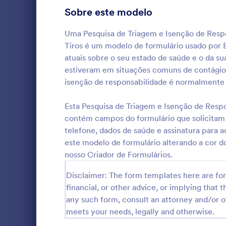
usuário porq
Formulários para Relatórios de Incidentes com Funcionários
3
Sobre este modelo
está prestes
questionário
Pesquisas de Negócios
2
Uma Pesquisa de Triagem e Isenção de Resp
a avaliação 
Tiros é um modelo de formulário usado por E
para coletar
Formulários para Inscrição em Congressos
2
fontes, tema
atuais sobre o seu estado de saúde e o da s
Criador de F
estiveram em situações comuns de contágio,
Formulários para Construções
1
isenção de responsabilidade é normalmente p
Formulários para Impostos
1
Uma Checkli
Esta Pesquisa de Triagem e Isenção de Resp
Formulários para Solicitações de Patrocínio
1
do Coronaví
contém campos do formulário que solicitam
para verific
telefone, dados de saúde e assinatura para 
Formulários para Caridade
seguindo os
25
este modelo de formulário alterando a cor do
Go to Cate
Formulário
também para
nosso Criador de Formulários.
estão apres
Formulários para Igrejas
48
o que poderi
Disclaimer: The form templates here are for 
no ambiente
Formulários para Atendimento ao Cliente
59
Checklist d
financial, or other advice, or implying that th
Coronavírus,
any such form, consult an attorney and/or o
Formulários para E-commerce
62
formulário o
meets your needs, legally and otherwise.
funcionários
Formulários para Educação
140