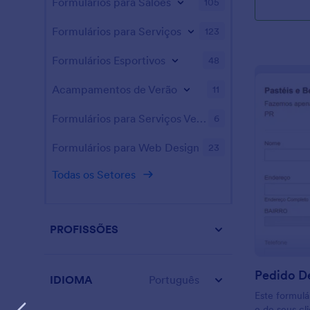
Formulários para Salões
105
Formulários para Serviços
123
Formulários Esportivos
48
Acampamentos de Verão
11
Formulários para Serviços Veterinários
6
Formulários para Web Design
23
Todas os Setores
PROFISSÕES
Pedido D
IDIOMA
Português
Este formulá
e de seus cl