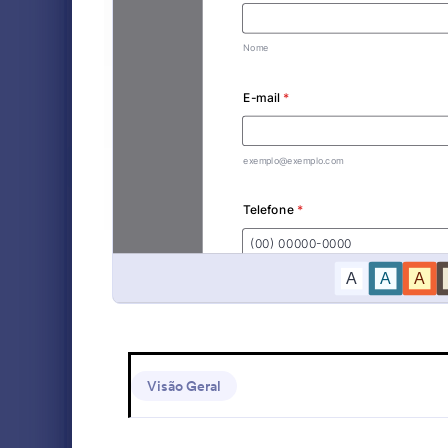
Formulários para Ex-alunos
38
Formulários para Abrigos de Animais
4
Um Question
Funcionário
Formulários Bancários
13
situação atu
instituição.
Formulários para Negócios
260
Go to Cate
Formulário
revisado e 
cópia do res
Pesquisas com Funcionários
15
supervisor d
feedback e f
Formulários para Solicitação de Serviços
11
modelo de Q
do Funcioná
Formulários para Candidaturas de Emprego
10
campos de fo
informações 
Formulários para Avaliação de Funcionários
8
específicas 
diferentes q
Formulários para Reservas de Viagens
4
modelo de f
Visão Geral
o widget da 
usuário pos
Formulários para Solicitação de Transporte
4
preenchiment