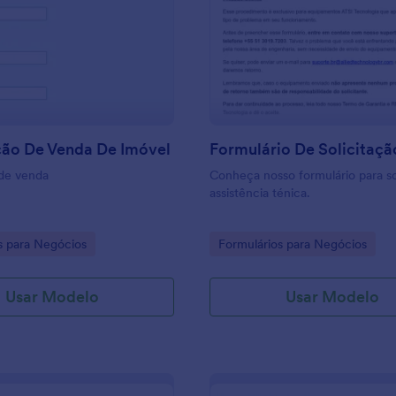
: Autorização De Venda De Imóvel
: F
Visualizar
Visualizar
ção De Venda De Imóvel
 de venda
Conheça nosso formulário para sol
assistência ténica.
gory:
Go to Category:
s para Negócios
Formulários para Negócios
Usar Modelo
Usar Modelo