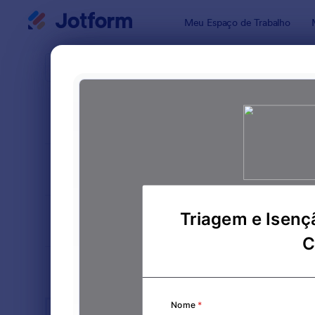
Início da caixa de diálogo
Meu Espaço de Trabalho
Modelos pa
Formu
ORDENAR POR
Popular
260 Model
LAYOUT
Clássico
TIPOS
SETORES
Formulários para Publicidade
75