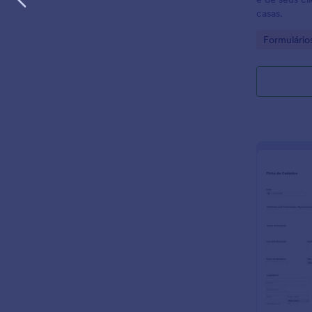
casas.
Go to Cate
Formulário