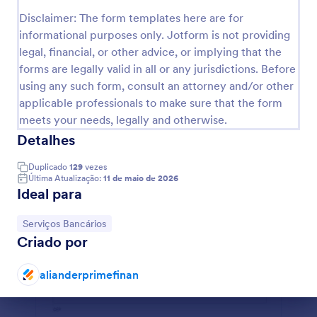
Visualizar
Disclaimer: The form templates here are for
informational purposes only. Jotform is not providing
legal, financial, or other advice, or implying that the
forms are legally valid in all or any jurisdictions. Before
using any such form, consult an attorney and/or other
applicable professionals to make sure that the form
meets your needs, legally and otherwise.
Detalhes
Duplicado
129
vezes
Última Atualização:
11 de maio de 2026
Ideal para
Ir para Categoria:
Serviços Bancários
Criado por
alianderprimefinan
Fim da caixa de diálogo