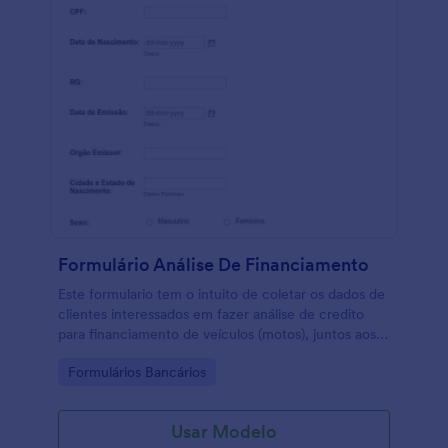
facilmente personalizar o modelo utilizando o nosso
criador de formulários.
Formulário Análise De Financiamento
Este formulario tem o intuito de coletar os dados de
clientes interessados em fazer análise de credito
para financiamento de veículos (motos), juntos aos
bancos parceiros.
Go to Category:
Formulários Bancários
Usar Modelo