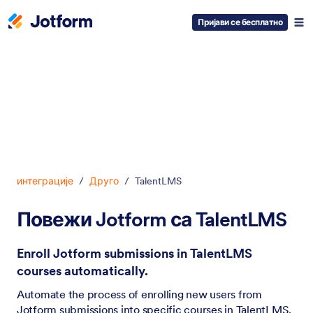
Пријави се бесплатно
Dialog start
интеграције
/
Друго
/
TalentLMS
Повежи Jotform са TalentLMS
Enroll Jotform submissions in TalentLMS
courses automatically.
Automate the process of enrolling new users from
Jotform submissions into specific courses in TalentLMS.