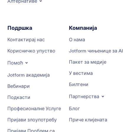
Алтернативе
Подршка
Компанија
Контактирај нас
О нама
Корисничко упуство
Jotform чињенице за AI
Пакет за медије
Помоћ
У вестима
Jotform академија
Билтени
Вебинари
Партнерства
Подкасти
Професионалне Услуге
Блог
Пријави злоупотребу
Приче клијената
Пријави Проблем са