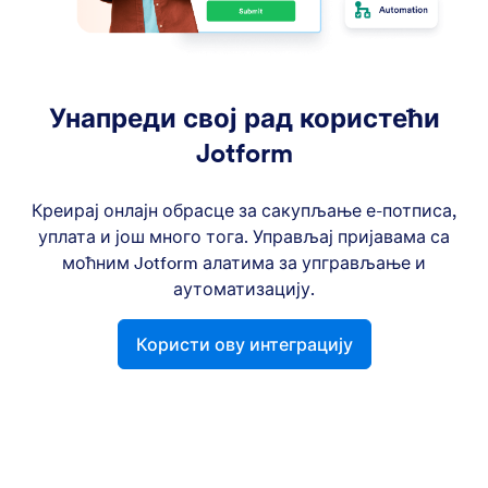
Унапреди свој рад користећи
Jotform
Креирај онлајн обрасце за сакупљање е-потписа,
уплата и још много тога. Управљај пријавама са
моћним Jotform алатима за упгрављање и
аутоматизацију.
Користи ову интеграцију