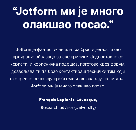
“
Jotform ми је много
олакшао посао.
”
Jotform је фантастичан алат за брзо и једноставно
креирање образаца за све прилике. Једноставно се
користи, и корисничка подршка, поготово кроз форум,
дозвољава ти да брзо контактираш технички тим који
експресно решавају проблеме и одговарају на питања.
Jotform ми је много олакшао посао.
François Laplante-Lévesque,
Research advisor (University)
Dialog end