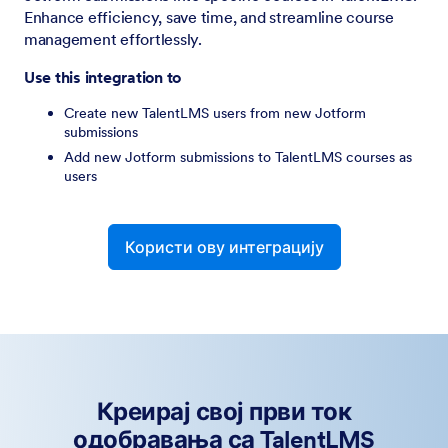
Enhance efficiency, save time, and streamline course
management effortlessly.
Use this integration to
Create new TalentLMS users from new Jotform
submissions
Add new Jotform submissions to TalentLMS courses as
users
Користи ову интеграцију
Креирај свој први ток
одобравања са TalentLMS