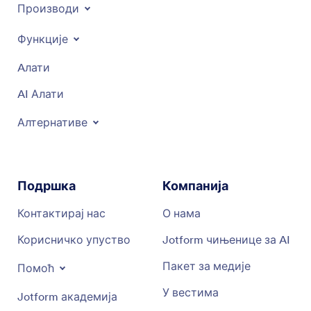
Производи
Функције
Aлати
AI Алати
Алтернативе
Подршка
Компанија
Контактирај нас
О нама
Корисничко упуство
Jotform чињенице за AI
Пакет за медије
Помоћ
У вестима
Jotform академија