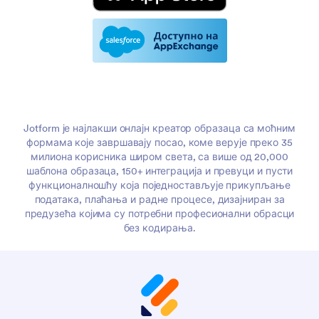
Jotform је најлакши онлајн креатор образаца са моћним
формама које завршавају посао, коме верује преко 35
милиона корисника широм света, са више од 20,000
шаблона образаца, 150+ интеграција и превуци и пусти
функционалношћу која поједностављује прикупљање
података, плаћања и радне процесе, дизајниран за
предузећа којима су потребни професионални обрасци
без кодирања.