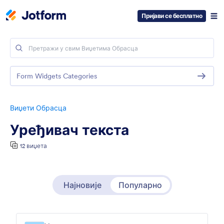
Пријави се бесплатно
Form Widgets Categories
Виџети Обрасца
Уређивач текста
12 виџета
Најновије
Популарно