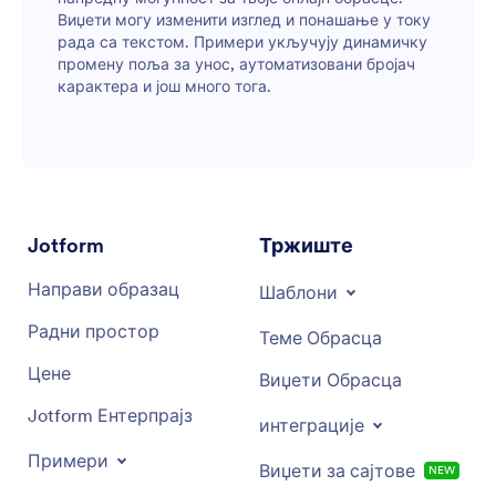
Виџети могу изменити изглед и понашање у току
рада са текстом. Примери укључују динамичку
промену поља за унос, аутоматизовани бројач
карактера и још много тога.
Jotform
Тржиште
Направи образац
Шаблони
Радни простор
Теме Обрасца
Цене
Виџети Обрасца
Jotform Ентерпрајз
интеграције
Примери
Виџети за сајтове
NEW