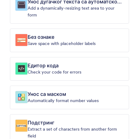
Унос дугачког текста са аутоматском
висином
Add a dynamically-resizing text area to your
form
Без ознаке
Save space with placeholder labels
Едитор кода
Check your code for errors
Унос са маском
Automatically format number values
Подстринг
Extract a set of characters from another form
field