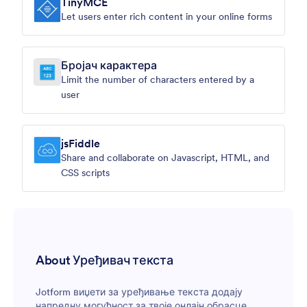
TinyMCE
Let users enter rich content in your online forms
Бројач карактера
Limit the number of characters entered by a
user
jsFiddle
Share and collaborate on Javascript, HTML, and
CSS scripts
About Уређивач текста
Jotform виџети за уређивање текста додају
напредну могућност за твоје онлајн обрасце.