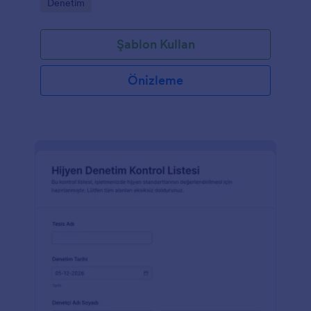
Go to Category:
Denetim
Şablon Kullan
Önizleme