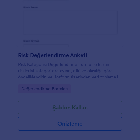
Risk Değerlendirme Anketi
Risk Kategorisi Değerlendirme Formu ile kurum
risklerini kategorilere ayırın, etki ve olasılığa göre
önceliklendirin ve Jotform üzerinden veri toplama ile
form yanıtlarını tek yerden takip edin.
Go to Category:
Değerlendirme Formları
Şablon Kullan
Önizleme