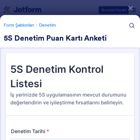
Diyalog başlangıcı
Ücretsiz Kaydol
Form Şablonları
Denetim
5S Denetim Puan Kartı Anketi
Form Şablonu Kategorileri
Form Şablonları
Denetim
Denetim
78 Şablon