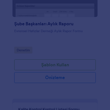
Şube Başkanları Aylık Raporu
Evrensel Hafızlar Derneği Aylık Rapor Formu
Go to Category:
Denetim
Şablon Kullan
Önizleme