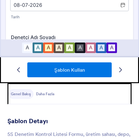
Şablon Kullan
Malzeme Takip Formu
Bu malzeme takip formu sayesinde malzemenin adı,
talep edilmiş olan miktar, alınan miktar ve alım
Genel Bakış
Daha Fazla
tarihinini girerek kolayca ürün takibi yapabilirsiniz.
Go to Category:
İş Formları
Şablon Detayı
Şablon Kullan
5S Denetim Kontrol Listesi Formu, üretim sahası, depo,