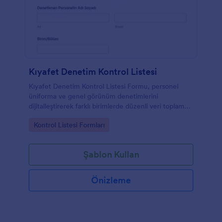
Kıyafet Denetim Kontrol Listesi
Kıyafet Denetim Kontrol Listesi Formu, personel
üniforma ve genel görünüm denetimlerini
dijitalleştirerek farklı birimlerde düzenli veri toplama
ve form yanıtı takibi yapmanıza yardımcı olur.
Go to Category:
Kontrol Listesi Formları
Şablon Kullan
Önizleme