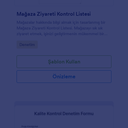
Mağaza Ziyareti Kontrol Listesi
Mağazalar hakkında bilgi almak için tasarlanmış bir
Mağaza Ziyareti Kontrol Listesi. Mağazayı sık sık
ziyaret etmek, işinizi geliştirmenin mükemmel bir
yoludur. Bu Mağaza Ziyareti Kontrol Listesi, bu
Go to Category:
Denetim
ziyaretleri iyileştirmenize yardımcı olacaktır.
Şablon Kullan
Önizleme