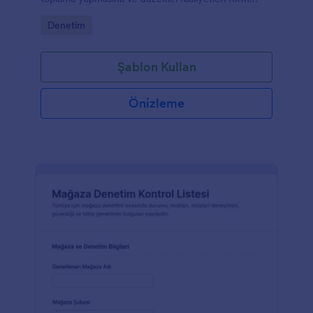
gönderimi üzerinden izleyip raporlamasına yardımcı
Go to Category:
Denetim
olur.
Şablon Kullan
Önizleme