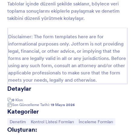
Tablolar içinde düzenli şekilde saklanır, böylece veri
İş Güvenliği Gözlem Formu
toplama sonuçlarını ekiplerle paylaşmak ve denetim
takibini düzenli yürütmek kolaylaşır.
Bu çevrimiçi iş güvenliği gözlem formu, şirketlerden
iş güvenliği ile ilgili bilgi toplamak için bir fırsat sunar.
İş güvenliği gözlem formu şablonunuz emniyet
Disclaimer: The form templates here are for
kontrolü, görev gözlemi ve diğer ilgili Sağlık ve
Go to Category:
Denetim
Güvenlik Standardı ile ilgili çeşitli alanlara sahip
informational purposes only. Jotform is not providing
olabilir. Gözlemci, tüm çalışma alanını inceledikten
legal, financial, or other advice, or implying that the
sonra iş güvenliği gözlemini kolayca doldurabilir.
forms are legally valid in all or any jurisdictions. Before
Şablon Kullan
Şablon, form sahibinin ihtiyaçlarına göre
using any such form, consult an attorney and/or other
değiştirilebilir.
applicable professionals to make sure that the form
Önizleme
meets your needs, legally and otherwise.
Detaylar
0
Klon
Son Güncelleme Tarihi:
19 Mayıs 2026
Kategoriler
Kategoriye git:
Kategoriye git:
Kategoriye git:
Denetim
Kontrol Listesi Formları
İnceleme Formları
Oluşturan: