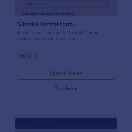
Güvenlik Kontrol Formu
Güvenlik konusunda endişeli misiniz? Formu
doldurun ve denetime başlayın.
Go to Category:
Denetim
Şablon Kullan
Önizleme