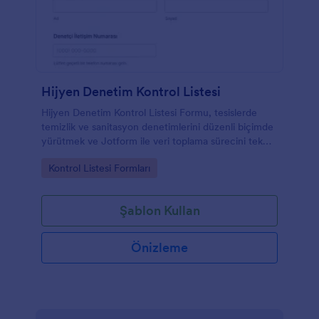
Hijyen Denetim Kontrol Listesi
Hijyen Denetim Kontrol Listesi Formu, tesislerde
temizlik ve sanitasyon denetimlerini düzenli biçimde
yürütmek ve Jotform ile veri toplama sürecini tek
yerde yönetmek isteyen işletmelere yardımcı olur.
Go to Category:
Kontrol Listesi Formları
Şablon Kullan
Önizleme