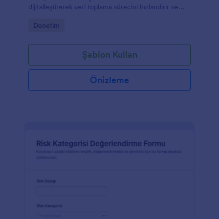
dijitalleştirerek veri toplama sürecini hızlandırır ve
form yanıtlarını Jotform’da düzenli biçimde takip
Go to Category:
Denetim
etmeyi kolaylaştırır.
Şablon Kullan
Önizleme