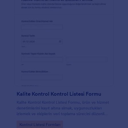
Kalite Kontrol Kontrol Listesi Formu
Kalite Kontrol Kontrol Listesi Formu, ürün ve hizmet
denetimlerini kayıt altına almak, uygunsuzlukları
izlemek ve ekiplerin veri toplama sürecini düzenli
yürütmesine destek olmak isteyen işletmeler için
Go to Category:
Kontrol Listesi Formları
hazırlanmıştır.