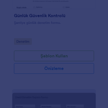
Günlük Güvenlik Kontrolü
Şantiye günlük denetim formu.
Go to Category:
Denetim
Şablon Kullan
Önizleme