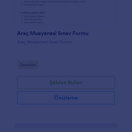
Araç Muayenesi Sınav Formu
Araç Muayenesi Sınav Formu
Go to Category:
Denetim
Şablon Kullan
Önizleme