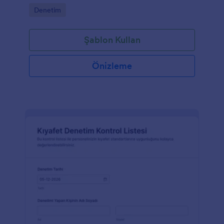
özellikle tanımlamasına olanak tanıyan alanlar
Go to Category:
Denetim
bulunur.
Şablon Kullan
Önizleme