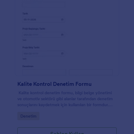
Kalite Kontrol Denetim Formu
Kalite kontrol denetim formu, bilgi belge yönetimi
ve otomotiv sektörü gibi alanlar tarafından denetim
sonuçlarını kaydetmek için kullanılan bir formdur.
Kodlama gerektirmez!
Go to Category:
Denetim
Şablon Kullan