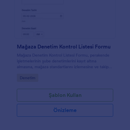
Mağaza Denetim Kontrol Listesi Formu
Mağaza Denetim Kontrol Listesi Formu, perakende
işletmelerinin şube denetimlerini kayıt altına
almasına, mağaza standartlarını izlemesine ve takip
aksiyonlarını tek noktada yönetmesine yardımcı olur.
Go to Category:
Denetim
Şablon Kullan
Önizleme