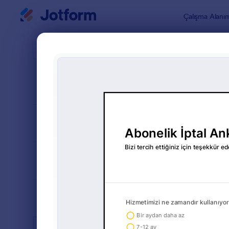
Diyalog başlangıcı
Çalışma Alanı
Form Şablo
Pazar
SIRALA
Popüler
46 Şablon
FORM DÜZENİ
Klasik
TÜRLER
ENDÜSTRİLER
Reklam Formları
23