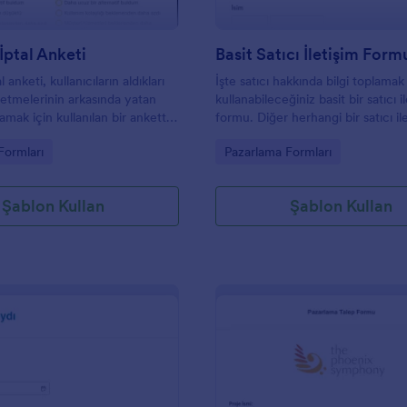
İptal Anketi
Basit Satıcı İletişim Form
 anketi, kullanıcıların aldıkları
İşte satıcı hakkında bilgi toplamak 
 etmelerinin arkasında yatan
kullanabileceğiniz basit bir satıcı i
amak için kullanılan bir ankettir.
formu. Diğer herhangi bir satıcı il
i ya da kullanıcı olun,
şablonu gibi, bu form da satıcının 
gory:
Go to Category:
Formları
Pazarlama Formları
izden hizmetlerini neden iptal
adresini ve telefon numarasını so
air geri bildirim toplamak için
bir tedarikçi iletişim şablonu olara
elik iptal anketini kullanın –
kullanabilirsiniz.
Şablon Kullan
Şablon Kullan
bilgileri işinizi geliştirmek için
ları işinize ve ihtiyacınız olan
re düzenleyin.Tek yapmanız
alanlarını düzenleyebildiğiniz
 klonlayıp ya internet sitenize
 ya e-postayla paylaşmak ya da
llanmak. İsterseniz var olan
tirebilir isterseniz de yenilerini
niz. Gelişmiş tasarımcıdaki
 tasarımı da tamamen
rsiniz. Herhangi bir özelleştirme