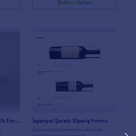
Şablon Kullan
elin Öykü & İbrahim Evlilik Formu
: İspanyol Şarabı Sipa
Önizleme
Selin Öykü & İbrahim Evlilik Formu
İspanyol Şarabı Sipariş Formu
u
Ürünlerinizi müşterilerinize daha hızlı
tanıtabilmek için oluşturuldu.