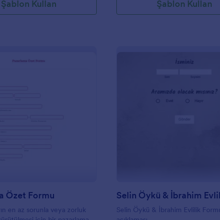
Şablon Kullan
Şablon Kullan
tformlarda kullanılır.
: Pazarlama Özet Formu
: S
Önizleme
Önizleme
a Özet Formu
n en az sorunla veya zorluk
Selin Öykü & İbrahim Evlilik Form
rütülmesi için bir pazarlama
açıklaması