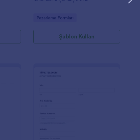
Go to Category:
Pazarlama Formları
Şablon Kullan
sit Satıcı İletişim Formu
: Talepli Başvuru Türk
Önizleme