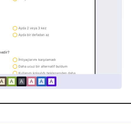
Gayrimenkul Bilgileri Toplama Formu
Email Kayıt Formu
ünüzün reklamını yapmak mı
Müşterilerinizin emaillerinize kay
? Bu emlak bilgisi toplama
kolayca kaydolabileceği form örn
n bilgileri toplayabilirsiniz.
gory:
Go to Category:
mları
Reklam Formları
Şablon Kullan
Şablon Kullan