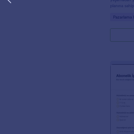
planına sahi
sektöründe v
Go to Cate
Pazarlama 
iyi yapılandı
oluşturmak 
Şablonunu kul
şablonunda mü
bakışı ve kul
materyallerin
Projeye gene
hedefleri, bü
yönergeleri v
bulunur.