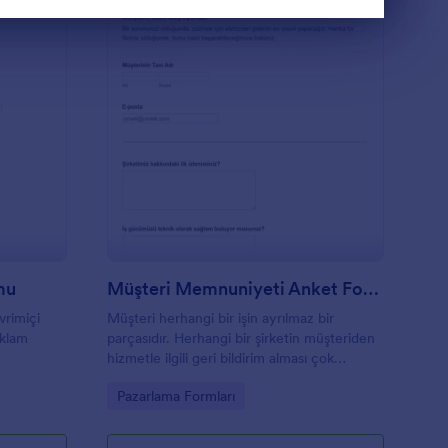
örsel Reklam Talep Formu
: Müşteri Memnuniye
Önizleme
mu
Müşteri Memnuniyeti Anket Formu
vrimiçi
Müşteri herhangi bir işin ayrılmaz bir
eklam
parçasıdır. Herhangi bir şirketin müşteriden
hizmetle ilgili geri bildirim alması çok
önemlidir ve bu, müşteri geri bildirim
Go to Category:
Pazarlama Formları
formunun kullanımı çok kolaydır.