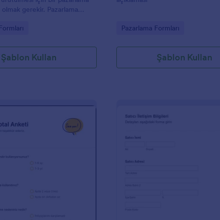
p olmak gerekir. Pazarlama
eya bir reklam ajansındaysanız,
gory:
Go to Category:
Formları
Pazarlama Formları
rılmış bir pazarlama özeti
için bu Pazarlama Özet Formu
lanabilirsiniz. Bu form
Şablon Kullan
Şablon Kullan
şteri bilgilerini, projeye genel
lanılacak pazarlama
i isteyen form alanları vardır.
l bakış bölümünde proje
tçe, hedef kitle, reklam
e rakipler hakkında bilgiler
: Abonelik İptal Anketi
: Ba
Önizleme
Önizleme