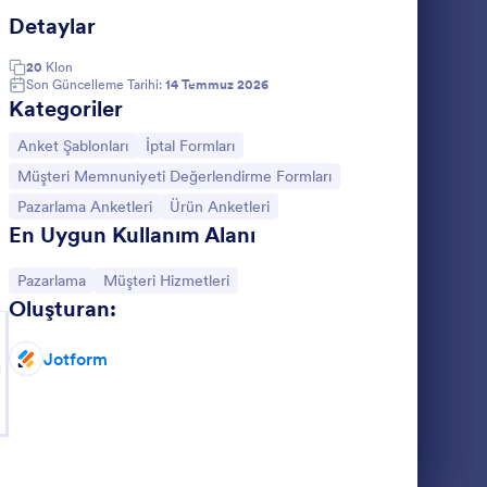
Detaylar
aynak Gelistirme Formu
: Reklam Afişi Talep 
Önizleme
20
Klon
Son Güncelleme Tarihi:
14 Temmuz 2026
Kategoriler
Kategoriye git:
Kategoriye git:
Anket Şablonları
İptal Formları
Kategoriye git:
Müşteri Memnuniyeti Değerlendirme Formları
u
Reklam Afişi Talep Formu
Kategoriye git:
Kategoriye git:
Pazarlama Anketleri
Ürün Anketleri
z için
Müşterilerinizin web sitelerinde kullanmak
En Uygun Kullanım Alanı
ak
üzere reklam afişi talep edebilecekleri,
şirketlerinin genel iletişim bilgilerini ve
Kategoriye git:
Kategoriye git:
Pazarlama
Müşteri Hizmetleri
reklam afişinde kullanılacak içerikleri
Oluşturan:
Go to Category:
Web Tasarım Formları
gönderebilecekleri bir talep formu.
Jotform
g
Şablon Kullan