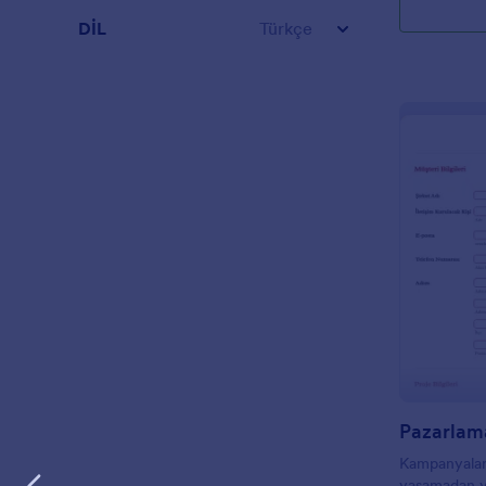
gibi çoklu pla
DİL
Türkçe
Pazarlam
Kampanyaları
yaşamadan yü