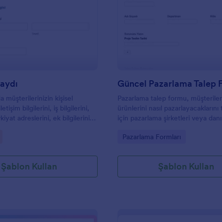
r bile kodlama gerektirmeden
: Müşteri Kaydı
: G
Önizleme
Önizleme
Kaydı
Güncel Pazarlama Talep
a müşterilerinizin kişisel
Pazarlama talep formu, müşteriler
letişim bilgilerini, iş bilgilerini,
ürünlerini nasıl pazarlayacaklarını
iyat adreslerini, ek bilgilerini
için pazarlama şirketleri veya dan
 gereksinimlerini ileterek
iletişim kurmasına olanak tanıyan b
gory:
Go to Category:
Pazarlama Formları
kaydolmak için
formudur. Şirketlerin pazarlama
kleri ayrıntılı bir Müşteri Kayıt
stratejileriyle satışları artırmaları
 gerekli alanları
olmak, danışman olmanın büyük b
Şablon Kullan
Şablon Kullan
iniz, değiştirebileceğiniz,
parçasıdır. Müşterilerinizin hizmet
iniz, görsel ve bilgilendirici
ilgilenmesini sağlamak için bu ücr
leyebileceğiniz, yazı tiplerini,
Pazarlama Talep Formunu kullanı
rka planı değiştirebileceğiniz ve
hizmetleriniz ve iletişim bilgilerini
 yerleştirebileceğiniz veya
özelleştirin, web sitenize yerleştir
 form olarak
almaya hazırsınız. Formunuzu CRM