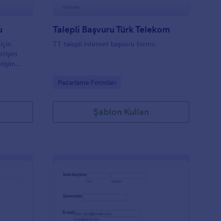
u
Talepli Başvuru Türk Telekom
için
TT talepli internet başvuru formu
letişim
etişim
adını,
Go to Category:
Pazarlama Formları
rar. Bunu
k da
Şablon Kullan