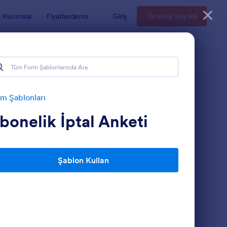
Kurumsal
Fiyatlandırma
Giriş
Ücretsiz Kaydol
m Şablonları
bonelik İptal Anketi
Şablon Kullan
mail Kayıt Formu
: Ön Kayıt Formu
Önizleme