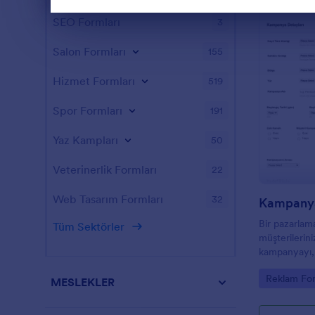
Diyalog sonu
SEO Formları
3
Salon Formları
155
Hizmet Formları
519
Spor Formları
191
Yaz Kampları
50
Veterinerlik Formları
22
Web Tasarım Formları
32
Kampanya
Bir pazarlama
Tüm Sektörler
müşterilerini
kampanyayı, 
medyayı ve h
Go to Cate
Reklam For
kampanya tal
MESLEKLER
Bu kampanya
Facebook, G