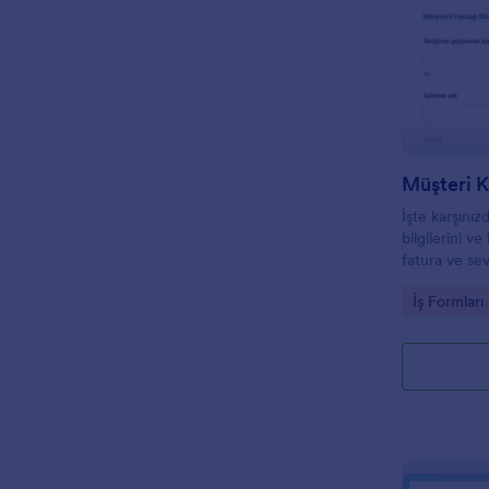
tek bir satı
yapılabilir.
Müşteri 
İşte karşınızd
bilgilerini ve i
fatura ve sevk
ve varsa özel
Go to Cate
İş Formları
işletmenize 
doldurabilece
Formu. Form;
ekleyebileceğ
kaldırabileceğ
içeriğinizi ek
renkleri ve a
web sitenize
bağımsız bir