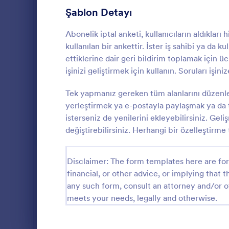
Oyun Formları
22
Şablon Detayı
Sağlık Formları
881
Abonelik iptal anketi, kullanıcıların aldıklar
kullanılan bir ankettir. İster iş sahibi ya da 
İnsan Kaynakları Formları
659
ettiklerine dair geri bildirim toplamak için üc
işinizi geliştirmek için kullanın. Soruları işin
BT Formları
130
Toplu Ye
Sigorta Formları
Tek yapmanız gereken tüm alanlarını düzenley
40
yerleştirmek ya e-postayla paylaşmak ya da te
yemek, cater
İmalat Formları
12
isterseniz de yenilerini ekleyebilirsiniz. Gel
değiştirebilirsiniz. Herhangi bir özelleştirme
Pazarlama Formları
53
Go to Cate
Pazarlama 
Satış Emri Formları
7
Disclaimer: The form templates here are for 
financial, or other advice, or implying that th
Fotoğrafçılık Formları
74
any such form, consult an attorney and/or o
meets your needs, legally and otherwise.
Kamu Yönetimi Formları
34
Emlak Formları
180