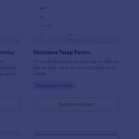
üncel Pazarlama Talep Formu
: Stoklama Talep For
Önizleme
 Formu
Stoklama Talep Formu
in
Üniversite kampüsünde kart, afiş vb. Satmak
 tartışmak
gibi bir işiniz varsa, bu sizin için iyi bir form
ışmanlarla
olabilir!
ir iletişim
Go to Category:
Pazarlama Formları
na yardımcı
ir
Şablon Kullan
lerinizle
etsiz
n! Formu
zle
in ve yanıt
'nize bile