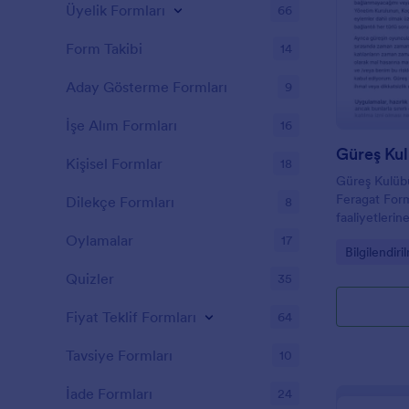
Üyelik Formları
66
Form Takibi
14
Aday Gösterme Formları
9
İşe Alım Formları
16
Kişisel Formlar
18
Güreş Kulüb
Feragat Form
Dilekçe Formları
8
faaliyetlerin
ebeveynlerin
Oylamalar
17
Go to Cate
Bilgilendir
tasarlanmışt
düzenleyebili
Quizler
35
forma ekleyeb
Fiyat Teklif Formları
64
Tavsiye Formları
10
İade Formları
24