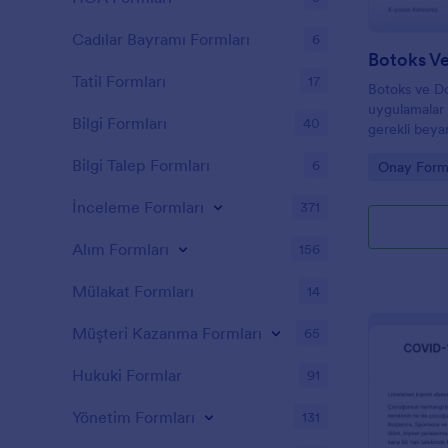
Cadılar Bayramı Formları
6
Botoks V
Tatil Formları
17
Botoks ve D
uygulamalar 
Bilgi Formları
40
gerekli beya
isteyen klini
Bilgi Talep Formları
6
Go to Cate
Onay Forml
pratik bir ç
İnceleme Formları
371
Alım Formları
156
Mülakat Formları
14
Müşteri Kazanma Formları
65
Hukuki Formlar
91
Yönetim Formları
131