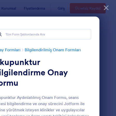
Kurumsal
Fiyatlandırma
Giriş
Ücretsiz Kaydol
y Formları
Bilgilendirilmiş Onam Formları
kupunktur
ilgilendirme Onay
ormu
meliyatı Bilgilendirilmiş Onam Formu
: Dental Aydinlatilm
Önizleme
punktur Aydınlatılmış Onam Formu, seans
esi bilgilendirme ve onay sürecini Jotform ile
ine yürütmek isteyen klinikler ve uygulayıcılar