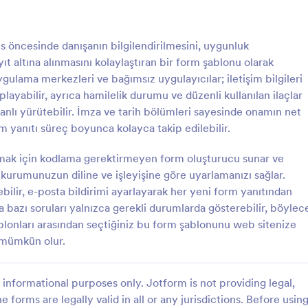
temel gereksinimlerini sağlayan bi
Ortaya çıkabilecek riskler ve başk
: Profesyonel Danışmanlık Onayı Formu
: C
Önizleme
Önizleme
alternatif yöntemlerin yapılabilece
öncesinde danışanın bilgilendirilmesini, uygunluk
bilgiler verilir. Belirli bir prosedür
t altına alınmasını kolaylaştıran bir form şablonu olarak
ayrıntılı içerik sağlamak amacıyla
şablonunun içeriği kolayca değiştir
uygulama merkezleri ve bağımsız uygulayıcılar; iletişim bilgileri
formu ameliyat olacak hastalarınız
playabilir, ayrıca hamilelik durumu ve düzenli kullanılan ilaçlar
kullanın. Bilgilenmelerine ve mantı
lanlı yürütebilir. İmza ve tarih bölümleri sayesinde onamın net
almalarına yardımcı olun.
Profesyonel Danışmanlık Onayı Formu
m yanıtı süreç boyunca kolayca takip edilebilir.
 Danışmanlık Onayı Formu,
Masaj terapisi için basit COVID-1
hizmeti almak isteyenlerin
formu.
ırmak için kodlama gerektirmeyen form oluşturucu sunar ve
ygun bir şekilde onay almalarını
kurumunuzun diline ve işleyişine göre uyarlamanızı sağlar.
 belgedir. Form, danışmanlık
bilir, e-posta bildirimi ayarlayarak her yeni form yanıtından
gory:
Go to Category:
ilmiş Onam Formları
Bilgilendirilmiş Onam Formları
anışan kişi arasında yapılacak
a bazı soruları yalnızca gerekli durumlarda gösterebilir, böylec
sözleşmeye ilişkin bilgileri
blonları arasından seçtiğiniz bu form şablonunu web sitenize
ge, tedavinin riskleri,
Şablon Kullan
Şablon Kullan
 ve faydaları hakkında bilgi
 mümkün olur.
de yardımcı olur. Profesyonel
Onayı Formu, terapi almak
şanlar tarafından kolayca
informational purposes only. Jotform is not providing legal,
ir ve danışman tarafından da
e forms are legally valid in all or any jurisdictions. Before usin