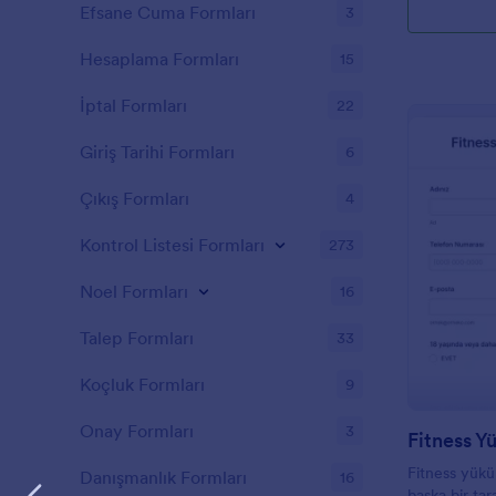
Efsane Cuma Formları
3
Hesaplama Formları
15
İptal Formları
22
Giriş Tarihi Formları
6
Çıkış Formları
4
Kontrol Listesi Formları
273
Noel Formları
16
Talep Formları
33
Koçluk Formları
9
Onay Formları
3
Fitness yüküm
Danışmanlık Formları
16
başka bir tar