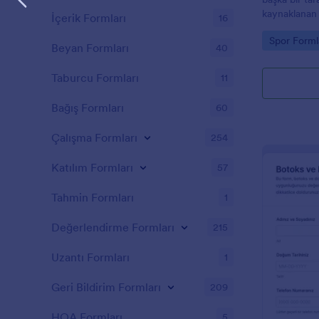
kaynaklanan z
İçerik Formları
16
sorumlulukta
Go to Cate
Spor Forml
bir belgedir
Beyan Formları
40
durumlarında
sorumlulukta
Taburcu Formları
11
Fitness Sor
kullanın. For
Bağış Formları
60
özelleştirin 
renklerinizi 
Çalışma Formları
254
Online Form
kullanın.Alan
Katılım Formları
57
özelleştirmen
yükümlülük f
Tahmin Formları
1
güncelleyebi
aradığınız ce
Değerlendirme Formları
215
soruları çeşit
dokunuş için 
seçmek de da
Uzantı Formları
1
oluşturucum
özelleştirm
Geri Bildirim Formları
209
gerektirmez!
HOA Formları
5