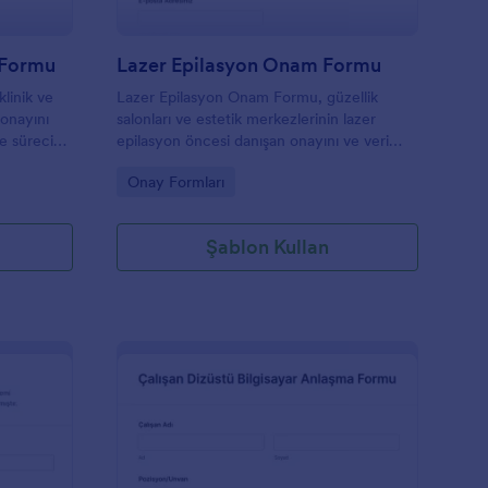
 Formu
Lazer Epilasyon Onam Formu
linik ve
Lazer Epilasyon Onam Formu, güzellik
 onayını
salonları ve estetik merkezlerinin lazer
me sürecini
epilasyon öncesi danışan onayını ve veri
de
toplama sürecini Jotform üzerinden düzenli
Go to Category:
Onay Formları
şekilde yönetmesine yardımcı olur.
Şablon Kullan