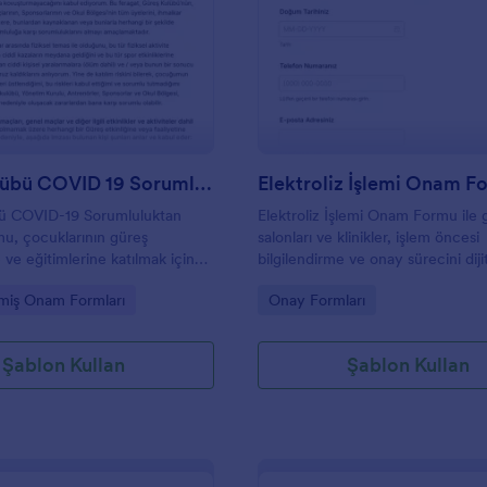
: Güreş Kulübü COVID 19 Sorumluluğundan Fer
: E
Önizleme
Önizleme
Güreş Kulübü COVID 19 Sorumluluğundan Feragat Formu
Elektroliz İşlemi Onam F
ü COVID-19 Sorumluluktan
Elektroliz İşlemi Onam Formu ile g
u, çocuklarının güreş
salonları ve klinikler, işlem öncesi
e ve eğitimlerine katılmak için
bilgilendirme ve onay sürecini diji
 onayını almak için
ortamda yöneterek veri toplama 
gory:
Go to Category:
ilmiş Onam Formları
Onay Formları
ır. Bu formu kolayca
gönderimini daha düzenli takip ede
r, şartlarınızı bu çevrimiçi
ilir ve e-imza toplayabilirsiniz.
Şablon Kullan
Şablon Kullan