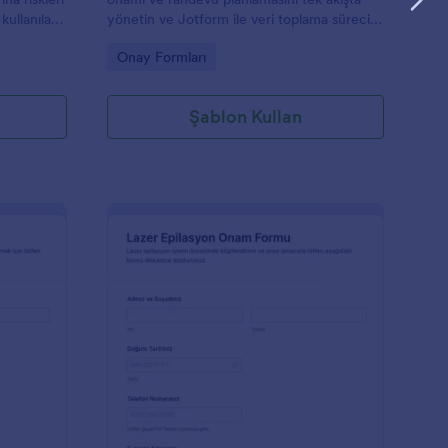
kullanılan
yönetin ve Jotform ile veri toplama sürecini
u her
dijitalleştirin.
Go to Category:
Onay Formları
n Etkinlik
ak bir
Şablon Kullan
çmesini
yaçlarına
sınız
mu şablonu
çlar için
rdım
ok daha
eşsiz
rak
t renkleri,
rek
uru İğne Tedavisi Onam Formu
: Lazer Epilasyon On
Önizleme