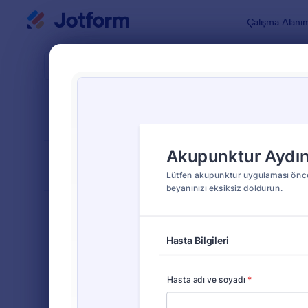
Diyalog başlangıcı
Çalışma Alanı
Form Şablo
Bilgi
SIRALA
Popüler
63 Şablon
FORM DÜZENİ
Klasik
TÜRLER
Sipariş Formları
689
Kayıt Formları
570