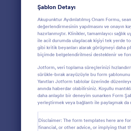
Şablon Detayı
Onay Formlarını Paylaşma
14
Seyahat İzin Formları
Akupunktur Aydınlatılmış Onam Formu, seans 
11
değerlendirmesinin yapılmasını ve onayın kayı
Recording Consent Forms
7
hazırlanmıştır. Klinikler, tamamlayıcı sağlık 
ile acil durumda ulaşılacak kişiyi tek yerde to
Tele sağlık Formları
7
gibi kritik beyanları alarak görüşmeyi daha p
biçimde belgelendirilmesi desteklenir ve for
Makyaj Formları
4
Profesyonel
danışmanlık 
Jotform, veri toplama süreçlerinizi hızland
Yaz Kampı Onam Formları
4
tedavi için u
sürükle-bırak arayüzüyle bu form şablonunu 
sağlayan bir
Hastane Taburcu Formu
3
Yanıtları Jotform tablolar üzerinde düzenleye
Go to Cate
Bilgilendir
hizmeti ile d
anında haberdar olabilirsiniz. Koşullu mantıkl
hizmetler ve 
Finansman Onay Formları
2
daha anlaşılır bir deneyim sunarken Form Şa
içerir. Bu bel
sınırlamaları
yerleştirmek veya bağlantı ile paylaşmak da
LCV Formları
36
verilmesine 
Danışmanlık 
Randevu Formları
97
isteyen danı
Disclaimer: The form templates here are for 
doldurulabil
financial, or other advice, or implying that th
İletişim Formları
183