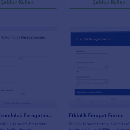
Şablon Kullan
Şablon Kullan
: Fitness Yükümlülük Feragatnamesi
: E
Önizleme
Önizleme
Fitness Yükümlülük Feragatnamesi
Etkinlik Feragat Formu
lülük feragati, bir tarafın
Etkinlik feragat formu, organizatö
afın faaliyetlerinden
tarafından bir etkinliğin katılımcılar