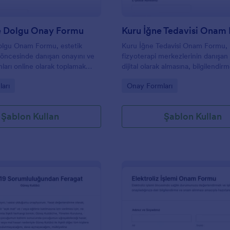
e Dolgu Onay Formu
Kuru İğne Tedavisi Onam
olgu Onam Formu, estetik
Kuru İğne Tedavisi Onam Formu, k
öncesinde danışan onayını ve
fizyoterapi merkezlerinin danışan
nları online olarak toplamak
dijital olarak almasına, bilgilendir
kler ve güzellik merkezleri için
belgeleyip kayıtları düzenli biçim
gory:
Go to Category:
arı
Onay Formları
özüm sunar.
yönetmesine yardımcı olur.
Şablon Kullan
Şablon Kullan