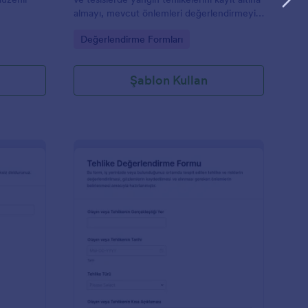
almayı, mevcut önlemleri değerlendirmeyi
rını takip
ve iyileştirme aksiyonlarını planlamayı
Go to Category:
Değerlendirme Formları
kolaylaştırır.
Şablon Kullan
ünlük Güvenlik Denetimi Formu
: Tehlike Değerlendir
Önizleme