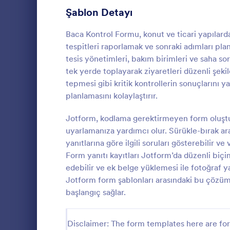
Üye Kayıt Formları
Şablon Detayı
53
Oy Formları
22
Baca Kontrol Formu, konut ve ticari yapılarda
tespitleri raporlamak ve sonraki adımları pla
Özet Formları
17
tesis yönetimleri, bakım birimleri ve saha soru
tek yerde toplayarak ziyaretleri düzenli şeki
Onay Formları
89
tepmesi gibi kritik kontrollerin sonuçlarını y
planlamasını kolaylaştırır.
Değerlendirme Formları
104
Şantiyelerde
bilgilendirme
Jotform, kodlama gerektirmeyen form oluştur
Katılım Formları
12
önlemleri izl
uyarlamanıza yardımcı olur. Sürükle-bırak ara
toplamak içi
Denetim
78
yanıtlarına göre ilgili soruları gösterebilir ve
Go to Cate
İnşaat Form
Bilgilendirm
Form yanıtı kayıtları Jotform’da düzenli biçim
Yetkilendirme Formları
67
edebilir ve ek belge yüklemesi ile fotoğraf ya
Jotform form şablonları arasındaki bu çözüm,
Ödül Formları
17
başlangıç sağlar.
Efsane Cuma Formları
3
Disclaimer: The form templates here are for 
Hesaplama Formları
15