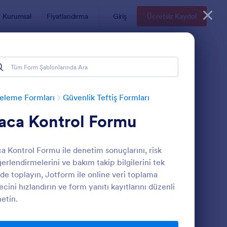
Kurumsal
Fiyatlandırma
Giriş
Ücretsiz Kaydol
eleme Formları
Güvenlik Teftiş Formları
aca Kontrol Formu
a Kontrol Formu ile denetim sonuçlarını, risk
erlendirmelerini ve bakım takip bilgilerini tek
de toplayın, Jotform ile online veri toplama
ecini hızlandırın ve form yanıtı kayıtlarını düzenli
anı Formu (SWMS Formu)
kskavatör Günlük Kontrol Formu 🚧
: Günlük Devriye Kont
Önizleme
etin.