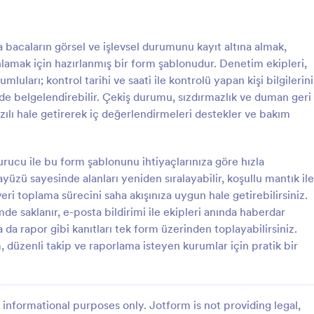
: Günlük Şantiye İş Güvenliği Bilgilendirme For
: G
Önizleme
Önizleme
 bacaların görsel ve işlevsel durumunu kayıt altına almak,
nlamak için hazırlanmış bir form şablonudur. Denetim ekipleri,
mluları; kontrol tarihi ve saati ile kontrolü yapan kişi bilgilerini
lde belgelendirebilir. Çekiş durumu, sızdırmazlık ve duman geri
azılı hale getirerek iç değerlendirmeleri destekler ve bakım
Günlük Şantiye İş Güvenliği Bilgilendirme Formu
 günlük iş güvenliği
Gıda Üretim İyi Uygulamalar Den
lerini kayıt altına almak, risk ve
Kontrol Listesi Formu, gıda üreti
ucu ile bu form şablonunu ihtiyaçlarınıza göre hızla
emek ve katılımcı onaylarını
tesislerinde denetimleri kayıt altı
yüzü sayesinde alanları yeniden sıralayabilir, koşullu mantık ile
n Günlük Şantiye İş Güvenliği
uygunsuzlukları izlemeyi ve düzelt
 veri toplama sürecini saha akışınıza uygun hale getirebilirsiniz.
gory:
Go to Category:
ları
Denetim
e Formu kullanın.
faaliyetleri takip etmeyi kolaylaştır
de saklanır, e-posta bildirimi ile ekipleri anında haberdar
 da rapor gibi kanıtları tek form üzerinden toplayabilirsiniz.
Şablon Kullan
Şablon Kullan
 düzenli takip ve raporlama isteyen kurumlar için pratik bir
informational purposes only. Jotform is not providing legal,