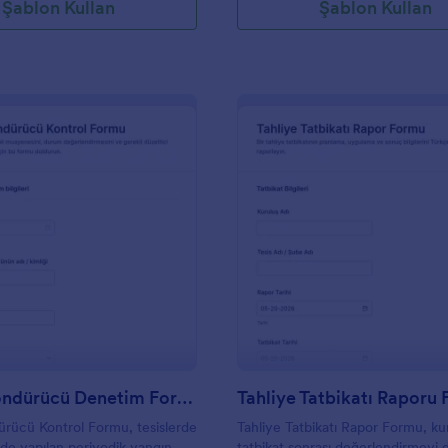
Şablon Kullan
Şablon Kullan
: Yangın Söndürücü Denetim Formu
: T
Önizleme
Önizleme
Yangın Söndürücü Denetim Formu
Tahliye Tatbikatı Raporu
rücü Kontrol Formu, tesislerde
Tahliye Tatbikatı Rapor Formu, ku
rde yapılan periyodik yangın
tatbikat sonrası değerlendirmeyi 