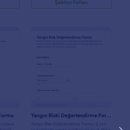
Şablon Kullan
ahliye Tatbikatı Raporu Formu
: Yangın Riski Değerl
Önizleme
 Formu
Yangın Riski Değerlendirme Formu
rumların
Yangın Risk Değerlendirme Formu, iş yeri
düzenli
ve tesislerde yangın tehlikelerini kayıt altına