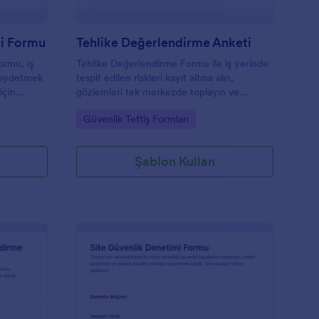
mi Formu
Tehlike Değerlendirme Anketi
ormu, iş
Tehlike Değerlendirme Formu ile iş yerinde
 kaydetmek
tespit edilen riskleri kayıt altına alın,
için
gözlemleri tek merkezde toplayın ve
anıtı
Jotform üzerinden veri toplama sürecinizi
Go to Category:
Güvenlik Teftiş Formları
hızlandırın.
Şablon Kullan