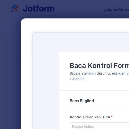
Diyalog başlangıcı
Çalışma Alanı
Form Şablo
Güven
SIRALA
Popüler
98 Şablon
FORM DÜZENİ
Klasik
TÜRLER
Sipariş Formları
689
Kayıt Formları
570