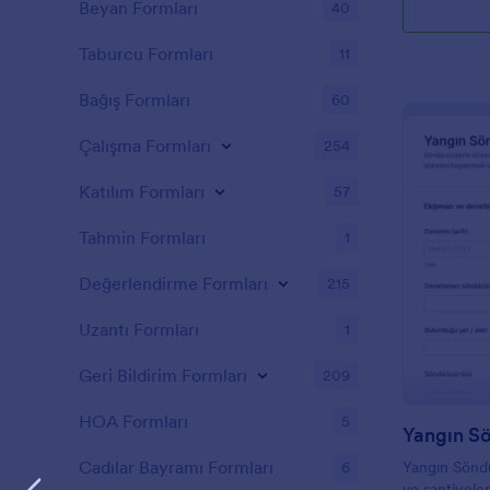
Beyan Formları
40
Taburcu Formları
11
Bağış Formları
60
Çalışma Formları
254
Katılım Formları
57
Tahmin Formları
1
Değerlendirme Formları
215
Uzantı Formları
1
Geri Bildirim Formları
209
HOA Formları
5
Cadılar Bayramı Formları
6
Yangın Söndü
ve şantiyele