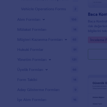
Vehicle Operations Forms
2
Baca Kon
Alım Formları
156
Baca Kontrol
risk değerle
Mülakat Formları
14
bilgilerini t
online veri t
Müşteri Kazanma Formları
65
Go to Cate
İnceleme F
form yanıtı k
Hukuki Formlar
91
Yönetim Formları
131
Üyelik Formları
66
Form Takibi
14
Aday Gösterme Formları
9
İşe Alım Formları
16