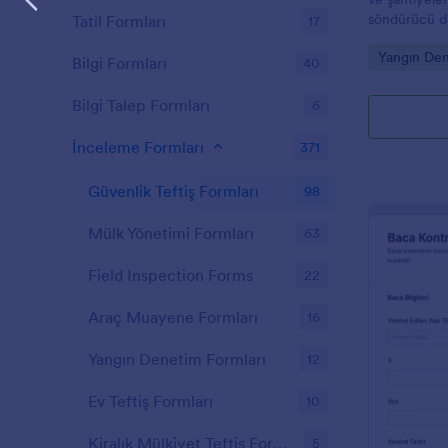
söndürücü den
Tatil Formları
17
veri toplama
Go to Cate
Yangın Den
yanıtlarını d
Bilgi Formları
40
almanıza yar
Bilgi Talep Formları
6
İnceleme Formları
371
Güvenlik Teftiş Formları
98
Mülk Yönetimi Formları
63
Field Inspection Forms
22
Araç Muayene Formları
16
Yangın Denetim Formları
12
Ev Teftiş Formları
10
Kiralık Mülkiyet Teftiş Formları
5