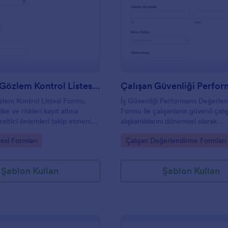
: Güvenlik Gözlem Kontrol Listesi Formu
: Ç
Önizleme
Önizleme
Güvenlik Gözlem Kontrol Listesi Formu
lem Kontrol Listesi Formu,
İş Güvenliği Performans Değerle
ke ve riskleri kayıt altına
Formu ile çalışanların güvenli çal
zeltici önlemleri takip etmenize
alışkanlıklarını dönemsel olarak
ama sürecini Jotform üzerinden
değerlendirin, gözlem ve iyileşti
gory:
Go to Category:
tesi Formları
Çalışan Değerlendirme Formları
tmenize yardımcı olur.
notlarını toplayın ve Jotform üze
form yanıtı takibini kolaylaştırın.
Şablon Kullan
Şablon Kullan