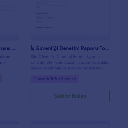
alışan Güvenliği Performans Değerlendirme Anketi
: İş Güvenliği Denet
Önizleme
Çalışan Güvenliği Performans Değerlendirme Anketi
İş Güvenliği Denetim Raporu Formu
ndirme
Site Güvenlik Denetimi Formu, işyeri ve
ışma
saha denetimlerini düzenli yürütmek, riskleri
önceliklendirmek ve aksiyon takibini tek
rme
yerde toplamak isteyen ekipler için Jotform
Go to Category:
Güvenlik Teftiş Formları
rinden
form şablonudur.
Şablon Kullan