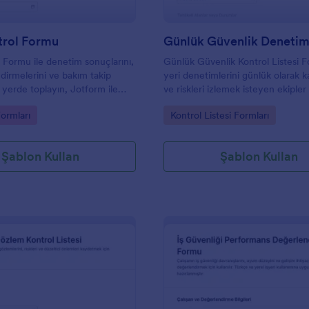
trol Formu
Günlük Güvenlik Deneti
 Formu ile denetim sonuçlarını,
Günlük Güvenlik Kontrol Listesi F
ndirmelerini ve bakım takip
yeri denetimlerini günlük olarak
ek yerde toplayın, Jotform ile
ve riskleri izlemek isteyen ekipler 
oplama sürecini hızlandırın ve
Jotform ile veri toplama ve form y
gory:
Go to Category:
ormları
Kontrol Listesi Formları
ayıtlarını düzenli yönetin.
takibini kolaylaştırır.
Şablon Kullan
Şablon Kullan