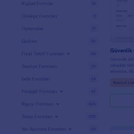
Kişisel Formlar
18
Dilekçe Formları
8
Oylamalar
17
Quizler
35
Fiyat Teklif Formları
64
Güvenlik Göz
sahadaki tehli
Tavsiye Formları
10
almanıza, dü
ve veri topl
İade Formları
24
Go to Cate
Kontrol Lis
düzenli yöne
Feragat Formları
42
Rapor Formları
425
Talep Formları
538
Yer Ayırtma Formları
99