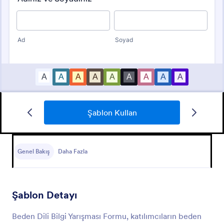
Şablon Kullan
Çoktan Seçmeli Test Formu
Çoktan seçmeli test formu sayesinde öğrencilerinize
veya hedef kitlenize çoktan seçmeli sınav yapabilen
Genel Bakış
Daha Fazla
bir form sağlıyoruz.
Go to Category:
Eğitim Formları
Şablon Detayı
Şablon Kullan
Beden Dili Bilgi Yarışması Formu, katılımcıların beden