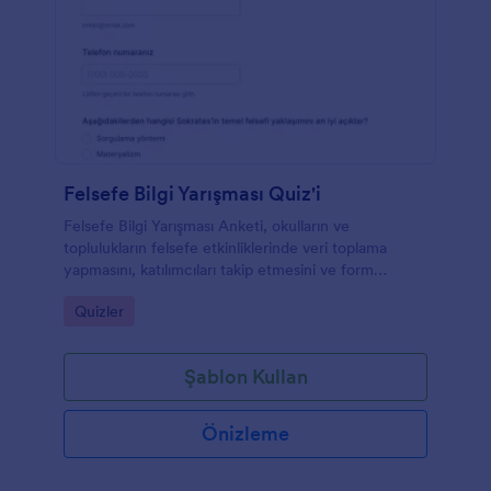
Felsefe Bilgi Yarışması Quiz'i
Felsefe Bilgi Yarışması Anketi, okulların ve
toplulukların felsefe etkinliklerinde veri toplama
yapmasını, katılımcıları takip etmesini ve form
gönderimlerini Jotform ile tek yerde yönetmesini
Go to Category:
Quizler
sağlar.
Şablon Kullan
Önizleme