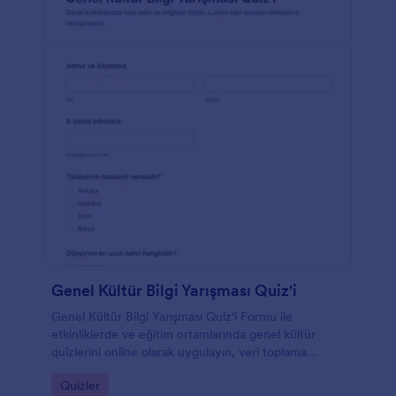
Genel Kültür Bilgi Yarışması Quiz'i
Genel Kültür Bilgi Yarışması Quiz'i Formu ile
etkinliklerde ve eğitim ortamlarında genel kültür
quizlerini online olarak uygulayın, veri toplama
sürecini hızlandırın ve form yanıtlarını Jotform’da
Go to Category:
Quizler
kolayca takip edin.