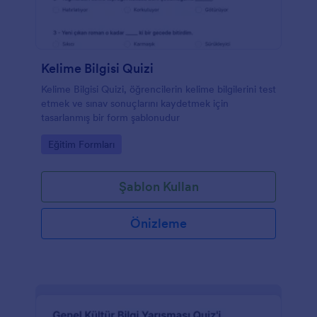
Kelime Bilgisi Quizi
Kelime Bilgisi Quizi, öğrencilerin kelime bilgilerini test
etmek ve sınav sonuçlarını kaydetmek için
tasarlanmış bir form şablonudur
Go to Category:
Eğitim Formları
Şablon Kullan
Önizleme