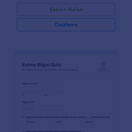
çekmektedir. Birikmiş puana veya zaman sınırına
Şablon Kullan
göre bir kazanan olmasını seçebilirsiniz. Yarışmanın
sonunda, katılımcılar sonuçlarını kolayca kontrol
edebilir ve diğer katılımcılarla karşılaştırabilirler.
Önizleme
Hedef kitlenizden sorular almak için formu
özelleştirin, logonuzu ekleyin ve bir bağlantıyla
paylaşın. Sonuçlar otomatik olarak hesabınıza
gönderilecektir. Testi kendiniz mi yapmak
istiyorsunuz? Kendi logonuzu ekleyin, arka plan
resmini değiştirin veya bir süre sınırı ekleyin.
Sonuçlarınızı diğer uygulamalarla paylaşın — 100'den
fazla kullanışlı uygulamayla entegrasyonlarımız var.
Ve online ödeme kabul etmek istiyorsanız, Stripe
veya PayPal gibi güvenilir ödeme sistemi ile entegre
etmek çok kolay!