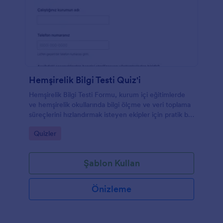
Hemşirelik Bilgi Testi Quiz'i
Hemşirelik Bilgi Testi Formu, kurum içi eğitimlerde
ve hemşirelik okullarında bilgi ölçme ve veri toplama
süreçlerini hızlandırmak isteyen ekipler için pratik bir
quiz şablonu sunar.
Go to Category:
Quizler
Şablon Kullan
Önizleme