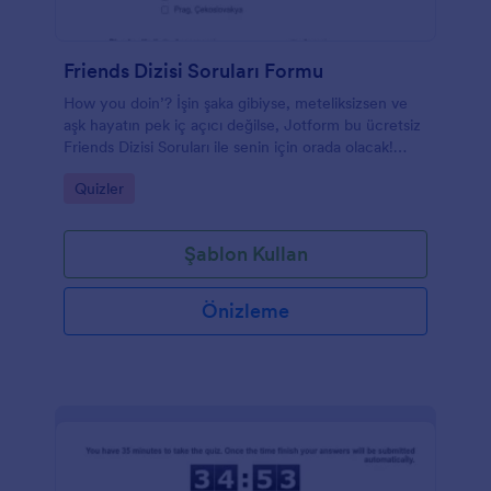
Friends Dizisi Soruları Formu
How you doin’? İşin şaka gibiyse, meteliksizsen ve
aşk hayatın pek iç açıcı değilse, Jotform bu ücretsiz
Friends Dizisi Soruları ile senin için orada olacak!
Sürükle ve bırak Form Oluşturucumuzu kullanarak,
Go to Category:
Quizler
bu hazır şablonu değiştirebilir veya sıfırdan
oluşturabilirsiniz. Form Oluşturucumuz kullanıcı
dostudur, bu nedenle daha fazla soru, farklı gifler
Şablon Kullan
veya oyuncu kadrosunun yeni bir arka plan
görüntüsü eklemek için herhangi bir kodlama
yapmanız gerekmez. Hatta formunuzu, doğru
Önizleme
cevapların toplam yüzdesini anında hesaplayacak ve
görüntüleyecek şekilde ayarlayabilirsiniz!