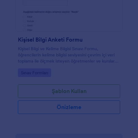
Kişisel Bilgi Anketi Formu
Kişisel Bilgi ve Kelime Bilgisi Sınavı Formu,
öğrencilerin kelime bilgisi seviyesini çevrim içi veri
toplama ile ölçmek isteyen öğretmenler ve kurslar
için hızlıca özelleştirilebilen bir form şablonudur.
Go to Category:
Sınav Formları
Şablon Kullan
Önizleme