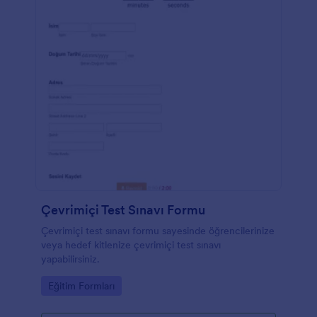
Çevrimiçi Test Sınavı Formu
Çevrimiçi test sınavı formu sayesinde öğrencilerinize
veya hedef kitlenize çevrimiçi test sınavı
yapabilirsiniz.
Go to Category:
Eğitim Formları