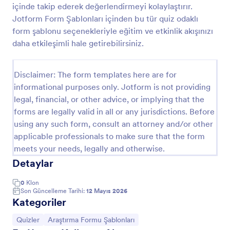
içinde takip ederek değerlendirmeyi kolaylaştırır.
IQ Testi
Jotform Form Şablonları içinden bu tür quiz odaklı
form şablonu seçenekleriyle eğitim ve etkinlik akışınızı
Zengin içerikli IQ Testimiz ile kullanıcıların isim
bilgisini alın ve test skorlarını görüntüleyin.
daha etkileşimli hale getirebilirsiniz.
Go to Category:
Eğitim Formları
Disclaimer: The form templates here are for
informational purposes only. Jotform is not providing
legal, financial, or other advice, or implying that the
Şablon Kullan
forms are legally valid in all or any jurisdictions. Before
using any such form, consult an attorney and/or other
Önizleme
applicable professionals to make sure that the form
meets your needs, legally and otherwise.
Detaylar
0
Klon
Son Güncelleme Tarihi:
12 Mayıs 2026
Kategoriler
Kategoriye git:
Kategoriye git:
Quizler
Araştırma Formu Şablonları