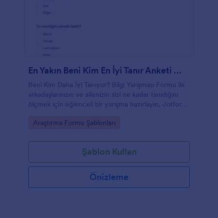
En Yakın Beni Kim En İyi Tanır Anketi 🎉🎈
Beni Kim Daha İyi Tanıyor? Bilgi Yarışması Formu ile
arkadaşlarınızın ve ailenizin sizi ne kadar tanıdığını
ölçmek için eğlenceli bir yarışma hazırlayın, Jotform
ile yanıtları tek yerde toplayıp kolayca karşılaştırın.
Go to Category:
Araştırma Formu Şablonları
Şablon Kullan
Önizleme