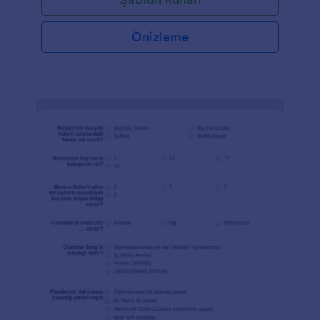
ücretsiz Genel Kültür Sorularını kullanarak testinizi
online olarak oluşturun! Kendi sorularınızı oluşturmak
için formu özelleştirin, ardından sitenize gömün veya
Önizleme
bir bağlantıyla paylaşın. Testlerinizi çalışırken görmek
istiyorsanız, herhangi bir cihazda cevaplamak için
ücretsiz mobil uygulamamız Jotform Mobil
Uygulamamızı kullanabilirsiniz! Tamamlanan test
sonuçlarını diğer hesaplarınıza göndermek
istiyorsanız, güçlü entegrasyonlarımızdan birini
kullanmayı deneyin. Jotform ile, Google E-Tablolar,
Google Drive ve Dropbox dahil olmak üzere 100'den
fazla uygulamayla soruları senkronize edebilirsiniz.
Bir genel kültür yarışması yaparak, topladığınız
bilgilerden en iyi şekilde yararlanırken kendinizin ve
öğrencilerinizin bilgilerini kolayca takip edebilirsiniz.