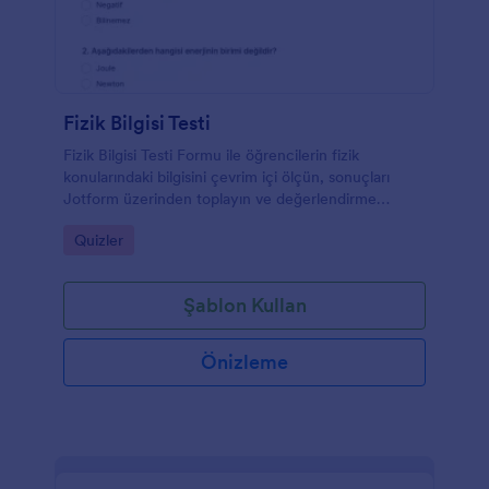
Fizik Bilgisi Testi
Fizik Bilgisi Testi Formu ile öğrencilerin fizik
konularındaki bilgisini çevrim içi ölçün, sonuçları
Jotform üzerinden toplayın ve değerlendirme
sürecini sınıf, kurs veya özel ders ihtiyaçlarına göre
Go to Category:
Quizler
özelleştirin.
Şablon Kullan
Önizleme