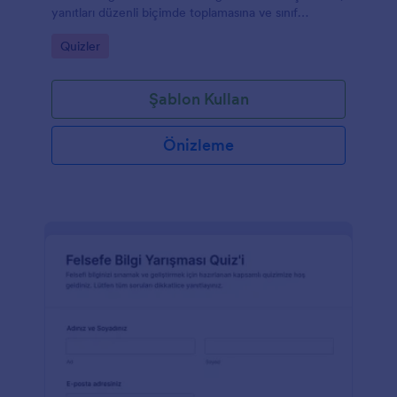
yanıtları düzenli biçimde toplamasına ve sınıf
düzeyine göre değerlendirme yapmasına yardımcı
Go to Category:
Quizler
olur.
Şablon Kullan
Önizleme