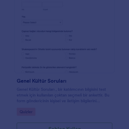
Genel Kültür Soruları
Genel Kültür Soruları , bir katılımcının bilgisini test
etmek için kullanılan çoktan seçmeli bir ankettir. Bu
form göndericinin kişisel ve iletişim bilgilerini
toplayan, derecelendirme ve geri bildirim bölümü
Go to Category:
Quizler
olan birkaç sorudan oluşur. İster bir okul için
heyecan verici bir test oluşturmaya ihtiyacınız olsun,
ister sadece kendi bilginizi test etmek isteyin, bu
Şablon Kullan