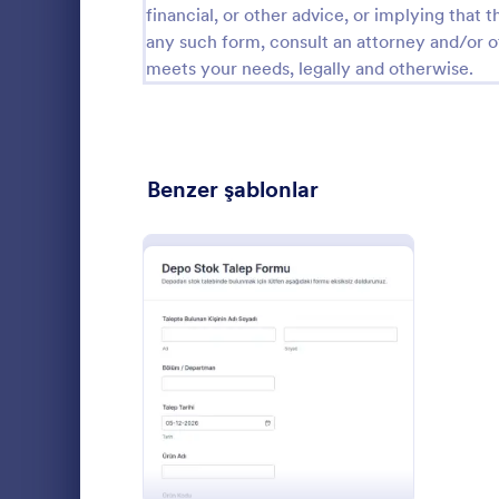
financial, or other advice, or implying that th
İptal Formları
22
any such form, consult an attorney and/or o
meets your needs, legally and otherwise.
Giriş Tarihi Formları
6
Çıkış Formları
4
Kontrol Listesi Formları
273
Benzer şablonlar
Noel Formları
16
Talep Formları
33
Varlık Ta
Koçluk Formları
9
Varlık Talep
Onay Formları
3
kaynak ihtiya
: Depo Malzeme Talep F
Önizleme
ve departman
Danışmanlık Formları
16
teslimat tar
Go to Cate
Equipment
kolaylaştırır.
İçerik Formları
16