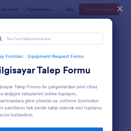
Kurumsal
Fiyatlandırma
Giriş
Ücretsiz Kaydol
ep Formları
Equipment Request Forms
ilgisayar Talep Formu
gisayar Talep Formu ile çalışanlardan yeni cihaz
a değişim taleplerini online toplayın,
artmanlara göre yönetin ve Jotform üzerinden
m yanıtlarını tek yerde takip ederek veri toplama
tok Talep Formu
: Kaynak Talep Formu
Önizleme
ecini hızlandırın.