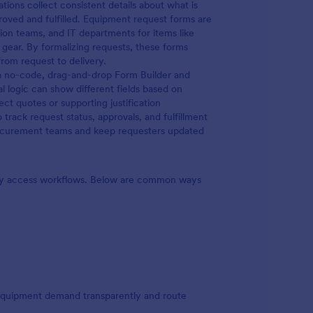
ions collect consistent details about what is
roved and fulfilled. Equipment request forms are
tion teams, and IT departments for items like
d gear. By formalizing requests, these forms
rom request to delivery.
a no-code, drag-and-drop Form Builder and
l logic can show different fields based on
ect quotes or supporting justification
track request status, approvals, and fulfillment
procurement teams and keep requesters updated
ary access workflows. Below are common ways
equipment demand transparently and route