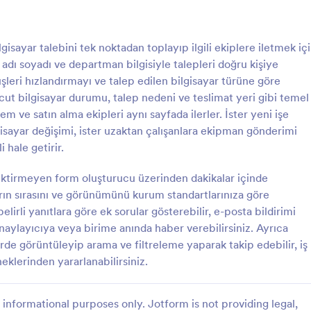
: Yeni Donanım Talep Formu
: B
Önizleme
Önizleme
isayar talebini tek noktadan toplayıp ilgili ekiplere iletmek iç
 adı soyadı ve departman bilgisiyle talepleri doğru kişiye
eri hızlandırmayı ve talep edilen bilgisayar türüne göre
vcut bilgisayar durumu, talep nedeni ve teslimat yeri gibi temel
işlem ve satın alma ekipleri aynı sayfada ilerler. İster yeni işe
anım Talep Formu
Bilgisayar Talep Formu
ilgisayar değişimi, ister uzaktan çalışanlara ekipman gönderimi
m Talep Formu, kurum içi
Bilgisayar Talep Formu ile çalışan
 hale getirir.
yaçlarını tek merkezde
cihaz veya değişim taleplerini onl
yen bilgi işlem ve satın alma
toplayın, departmanlara göre yön
ktirmeyen form oluşturucu üzerinden dakikalar içinde
 talepleri planlamaya, onaya ve
Jotform üzerinden form yanıtların
arın sırasını ve görünümünü kurum standartlarınıza göre
gory:
Go to Category:
ı
BT Formları
ya uygun bir Jotform form
yerde takip ederek veri toplama s
elirli yanıtlara göre ek sorular gösterebilir, e-posta bildirimi
hızlandırın.
onaylayıcıya veya birime anında haber verebilirsiniz. Ayrıca
Şablon Kullan
Şablon Kullan
erde görüntüleyip arama ve filtreleme yaparak takip edebilir, iş
klerinden yararlanabilirsiniz.
informational purposes only. Jotform is not providing legal,