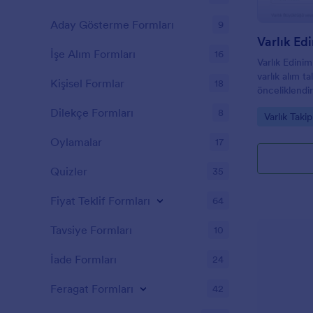
Aday Gösterme Formları
9
Varlık Ed
İşe Alım Formları
16
Varlık Edinim
varlık alım t
Kişisel Formlar
18
önceliklendi
hızlandırmas
Dilekçe Formları
8
Go to Cate
Varlık Taki
form şablonu
Oylamalar
17
Quizler
35
Fiyat Teklif Formları
64
Tavsiye Formları
10
İade Formları
24
Feragat Formları
42