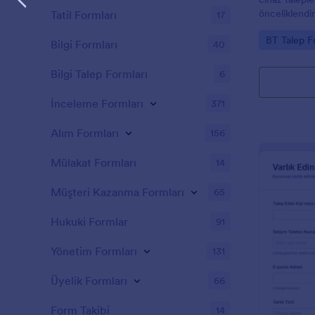
önceliklendi
Tatil Formları
17
yanıtlarını d
Go to Cate
BT Talep F
toplama sürec
Bilgi Formları
40
Bilgi Talep Formları
6
İnceleme Formları
371
Alım Formları
156
Mülakat Formları
14
Müşteri Kazanma Formları
65
Hukuki Formlar
91
Yönetim Formları
131
Üyelik Formları
66
Form Takibi
14