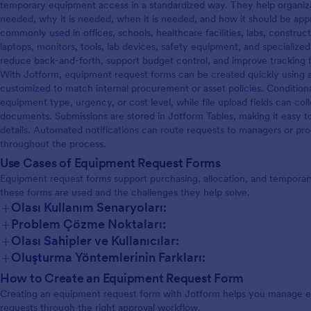
temporary equipment access in a standardized way. They help organizat
needed, why it is needed, when it is needed, and how it should be app
commonly used in offices, schools, healthcare facilities, labs, construc
laptops, monitors, tools, lab devices, safety equipment, and specialize
reduce back-and-forth, support budget control, and improve tracking f
With Jotform, equipment request forms can be created quickly using 
customized to match internal procurement or asset policies. Conditiona
equipment type, urgency, or cost level, while file upload fields can coll
documents. Submissions are stored in Jotform Tables, making it easy to 
details. Automated notifications can route requests to managers or 
throughout the process.
Use Cases of Equipment Request Forms
Equipment request forms support purchasing, allocation, and tempor
these forms are used and the challenges they help solve.
+
Olası Kullanım Senaryoları:
+
Problem Çözme Noktaları:
+
Olası Sahipler ve Kullanıcılar:
+
Oluşturma Yöntemlerinin Farkları:
How to Create an Equipment Request Form
Creating an equipment request form with Jotform helps you manage 
requests through the right approval workflow.