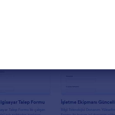
Şablon Kullan
Şablon Kullan
: Dizüstü Bilgisayar Talep Formu
: İ
Önizleme
Önizleme
ilgisayar Talep Formu
sayar Talep Formu ile çalışan
Bilgi Teknolojisi Donanım Yükselt
rini tek noktadan toplayın,
Formu ile kurum içi donanım yük