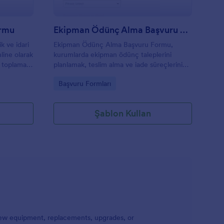
ormu
Ekipman Ödünç Alma Başvuru Formu
k ve idari
Ekipman Ödünç Alma Başvuru Formu,
nline olarak
kurumlarda ekipman ödünç taleplerini
i toplama
planlamak, teslim alma ve iade süreçlerini
ne
takip etmek ve veri toplama işlemini
Go to Category:
Başvuru Formları
Jotform üzerinden tek noktada yönetmek
isteyen ekipler için hazırlanmış bir form
şablonudur.
Şablon Kullan
ew equipment, replacements, upgrades, or