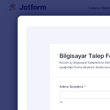
Diyalog başlangıcı
Çalışma Alanı
Form Şablo
Equi
SIRALA
Popüler
15 Şablon
FORM DÜZENİ
Klasik
TÜRLER
Sipariş Formları
689
Kayıt Formları
570