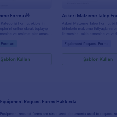
inme Formu 🎁
Askeri Malzeme Talep F
 Kategorisi Formu, ekiplerin
Askeri Malzeme Talep Formu, birli
aleplerini online olarak toplayıp
birimlerin malzeme ihtiyaçlarını o
rmesine ve teslimat planlamasını
iletmesine, takip etmesine ve ver
ına yardımcı olan bir Jotform
sürecini Jotform ile düzenlemesi
gory:
Go to Category:
p Formları
Equipment Request Forms
dur.
yardımcı olur.
Şablon Kullan
Şablon Kullan
Equipment Request Forms Hakkında
Equipment request forms are structured documents used to request n