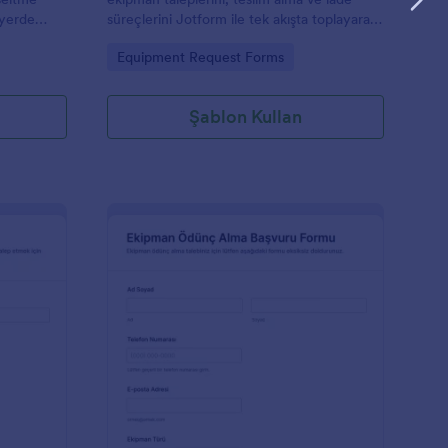
 yerde
süreçlerini Jotform ile tek akışta toplayarak
rin
veri toplama ve takip işlemlerini depo, idari
Go to Category:
Equipment Request Forms
.
işler ve bilgi işlem ekipleri için kolaylaştırır.
Şablon Kullan
skeri Malzeme Talep Formu
: Ekipman Ödünç Alm
Önizleme