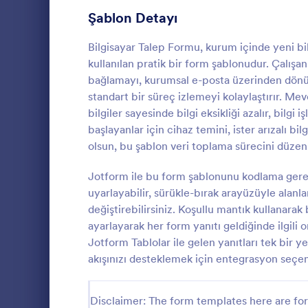
Üye Kayıt Formları
53
Şablon Detayı
Oy Formları
22
Bilgisayar Talep Formu, kurum içinde yeni bilg
kullanılan pratik bir form şablonudur. Çalışan
Özet Formları
17
bağlamayı, kurumsal e-posta üzerinden dönüşl
standart bir süreç izlemeyi kolaylaştırır. Me
Onay Formları
89
bilgiler sayesinde bilgi eksikliği azalır, bilgi 
Yeni Don
başlayanlar için cihaz temini, ister arızalı b
Değerlendirme Formları
104
Yeni Donanı
olsun, bu şablon veri toplama sürecini düzenli
ekipman ihti
Katılım Formları
12
toplamak iste
Jotform ile bu form şablonunu kodlama gere
ekipleri için
Denetim
78
uyarlayabilir, sürükle-bırak arayüzüyle alanl
Go to Cate
BT Formlar
veri toplama
değiştirebilirsiniz. Koşullu mantık kullanarak b
şablonudur.
Yetkilendirme Formları
67
ayarlayarak her form yanıtı geldiğinde ilgili 
Jotform Tablolar ile gelen yanıtları tek bir y
Ödül Formları
17
akışınızı desteklemek için entegrasyon seçene
Efsane Cuma Formları
3
Disclaimer: The form templates here are for 
Hesaplama Formları
15