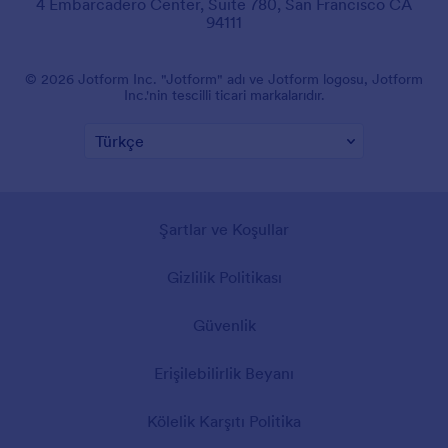
4 Embarcadero Center, Suite 780, San Francisco CA
94111
© 2026 Jotform Inc. "Jotform" adı ve Jotform logosu, Jotform
Inc.'nin tescilli ticari markalarıdır.
Şartlar ve Koşullar
Gizlilik Politikası
Güvenlik
Erişilebilirlik Beyanı
Kölelik Karşıtı Politika