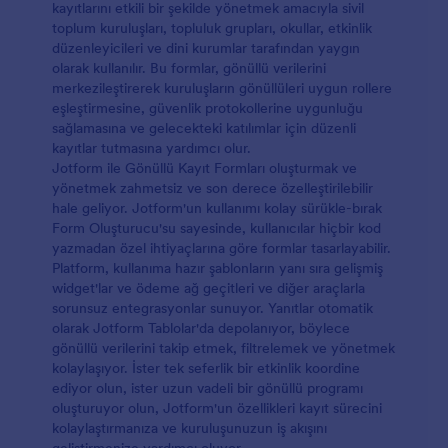
kayıtlarını etkili bir şekilde yönetmek amacıyla sivil
toplum kuruluşları, topluluk grupları, okullar, etkinlik
düzenleyicileri ve dini kurumlar tarafından yaygın
olarak kullanılır. Bu formlar, gönüllü verilerini
merkezileştirerek kuruluşların gönüllüleri uygun rollere
eşleştirmesine, güvenlik protokollerine uygunluğu
sağlamasına ve gelecekteki katılımlar için düzenli
kayıtlar tutmasına yardımcı olur.
Jotform ile Gönüllü Kayıt Formları oluşturmak ve
yönetmek zahmetsiz ve son derece özelleştirilebilir
hale geliyor. Jotform'un kullanımı kolay sürükle-bırak
Form Oluşturucu'su sayesinde, kullanıcılar hiçbir kod
yazmadan özel ihtiyaçlarına göre formlar tasarlayabilir.
Platform, kullanıma hazır şablonların yanı sıra gelişmiş
widget'lar ve ödeme ağ geçitleri ve diğer araçlarla
sorunsuz entegrasyonlar sunuyor. Yanıtlar otomatik
olarak Jotform Tablolar'da depolanıyor, böylece
gönüllü verilerini takip etmek, filtrelemek ve yönetmek
kolaylaşıyor. İster tek seferlik bir etkinlik koordine
ediyor olun, ister uzun vadeli bir gönüllü programı
oluşturuyor olun, Jotform'un özellikleri kayıt sürecini
kolaylaştırmanıza ve kuruluşunuzun iş akışını