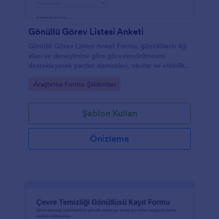
Gönüllü Görev Listesi Anketi
Gönüllü Görev Listesi Anket Formu, gönüllülerin ilgi
alanı ve deneyimine göre görevlendirilmesini
destekleyerek yardım dernekleri, okullar ve etkinlik
ekipleri için veri toplama sürecini kolaylaştırır.
Go to Category:
Araştırma Formu Şablonları
Şablon Kullan
Önizleme