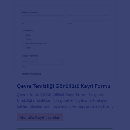
Çevre Temizliği Gönüllüsü Kayıt Formu
Çevre Temizliği Gönüllüsü Kayıt Formu ile çevre
temizliği etkinlikleri için gönüllü kayıtlarını toplayın,
katılım planlamasını hızlandırın ve başvuruları Jotform
üzerinden tek yerde yönetin.
Go to Category:
Gönüllü Kayıt Formları