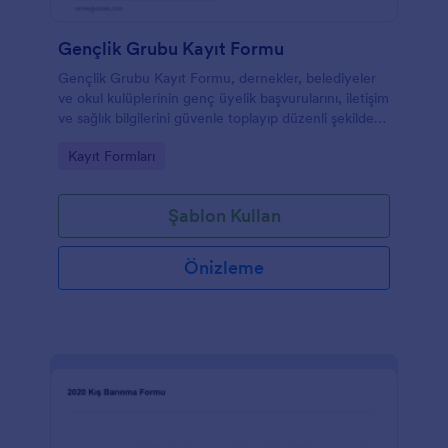
Gençlik Grubu Kayıt Formu
Gençlik Grubu Kayıt Formu, dernekler, belediyeler
ve okul kulüplerinin genç üyelik başvurularını, iletişim
ve sağlık bilgilerini güvenle toplayıp düzenli şekilde
yönetmesine yardımcı olan çevrimiçi bir form
Go to Category:
Kayıt Formları
şablonudur.
Şablon Kullan
Önizleme