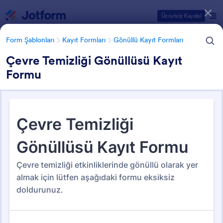
Diyalog başlangıcı
Ücretsiz Kaydol
Form Şablonları
Kayıt Formları
Gönüllü Kayıt Formları
Çevre Temizliği Gönüllüsü Kayıt
Formu
Form Şablonu Kategorileri
Form Şablonları
Kayıt Formları
Gönüllü Kayıt Formları
Gönüllü Kayıt Formları
7 Şablon