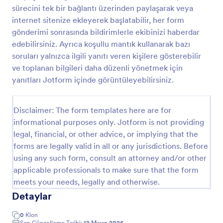
sürecini tek bir bağlantı üzerinden paylaşarak veya
Gönüllü İşe Alım Formu
internet sitenize ekleyerek başlatabilir, her form
Bu form ile yardım kuruşunuza başvuruda bulunacak
gönderimi sonrasında bildirimlerle ekibinizi haberdar
kişilerin gerekli bilgilerini alabilir, onlara müsait olduğu
edebilirsiniz. Ayrıca koşullu mantık kullanarak bazı
günleri seçtirebilirsiniz.
soruları yalnızca ilgili yanıtı veren kişilere gösterebilir
ve toplanan bilgileri daha düzenli yönetmek için
Go to Category:
Başvuru Formları
yanıtları Jotform içinde görüntüleyebilirsiniz.
Şablon Kullan
Disclaimer: The form templates here are for
informational purposes only. Jotform is not providing
Önizleme
legal, financial, or other advice, or implying that the
forms are legally valid in all or any jurisdictions. Before
using any such form, consult an attorney and/or other
applicable professionals to make sure that the form
meets your needs, legally and otherwise.
Detaylar
0
Klon
Son Güncelleme Tarihi:
12 Mayıs 2026