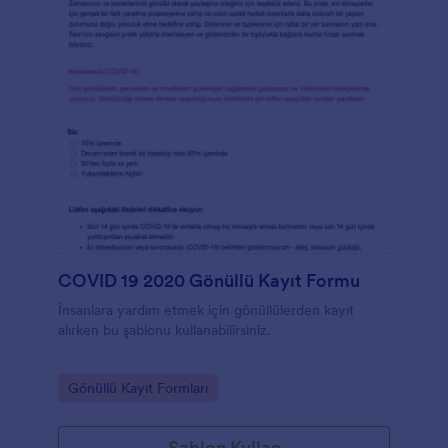
COVID 19 2020 Gönüllü Kayıt Formu
İnsanlara yardım etmek için gönüllülerden kayıt
alırken bu şablonu kullanabilirsiniz.
Go to Category:
Gönüllü Kayıt Formları
Şablon Kullan