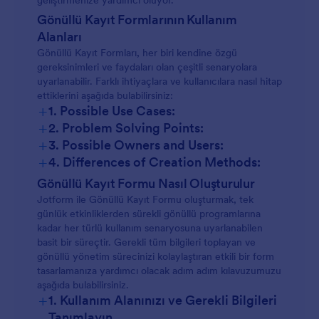
geliştirmenize yardımcı oluyor.
Gönüllü Kayıt Formlarının Kullanım
Alanları
Gönüllü Kayıt Formları, her biri kendine özgü
gereksinimleri ve faydaları olan çeşitli senaryolara
uyarlanabilir. Farklı ihtiyaçlara ve kullanıcılara nasıl hitap
ettiklerini aşağıda bulabilirsiniz:
+
1. Possible Use Cases:
+
2. Problem Solving Points:
Etkinlik Gönüllü Kaydı:
+
3. Possible Owners and Users:
+
4. Differences of Creation Methods:
Etkinliğe Özel Formlar:
Gönüllü Kayıt Formu Nasıl Oluşturulur
Devam Eden Program Kaydı:
Jotform ile Gönüllü Kayıt Formu oluşturmak, tek
günlük etkinliklerden sürekli gönüllü programlarına
Devam Eden Programlar:
kadar her türlü kullanım senaryosuna uyarlanabilen
basit bir süreçtir. Gerekli tüm bilgileri toplayan ve
gönüllü yönetim sürecinizi kolaylaştıran etkili bir form
Gençlik Gönüllülüğü:
Kurumsal Gönüllülük:
tasarlamanıza yardımcı olacak adım adım kılavuzumuzu
aşağıda bulabilirsiniz.
+
1. Kullanım Alanınızı ve Gerekli Bilgileri
Afet Yardımı:
Tanımlayın