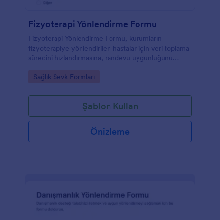
Fizyoterapi Yönlendirme Formu
Fizyoterapi Yönlendirme Formu, kurumların
fizyoterapiye yönlendirilen hastalar için veri toplama
sürecini hızlandırmasına, randevu uygunluğunu
toparlamasına ve form yanıtlarını Jotform’da tek
Go to Category:
Sağlık Sevk Formları
yerden yönetmesine yardımcı olur.
Şablon Kullan
Önizleme