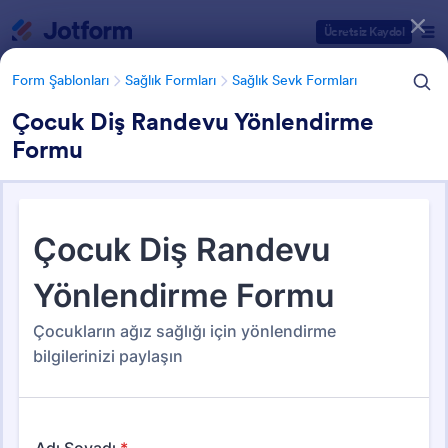
Diyalog başlangıcı
Ücretsiz Kaydol
Form Şablonları
Sağlık Formları
Sağlık Sevk Formları
Çocuk Diş Randevu Yönlendirme
Formu
Form Şablonu Kategorileri
Form Şablonları
Sağlık Formları
Sağlık Sevk Formları
Sağlık Sevk Formları
13 Şablon