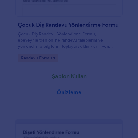
Çocuk Diş Randevu Yönlendirme Formu
Çocuk Diş Randevu Yönlendirme Formu,
ebeveynlerden online randevu taleplerini ve
yönlendirme bilgilerini toplayarak kliniklerin veri
toplama ve form yanıtı takibini Jotform üzerinden
Go to Category:
Randevu Formları
düzenli yürütmesine yardımcı olur.
Şablon Kullan
Önizleme