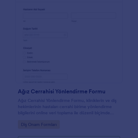
Ağız Cerrahisi Yönlendirme Formu
Ağız Cerrahisi Yönlendirme Formu, kliniklerin ve diş
hekimlerinin hastaları cerrahi birime yönlendirme
bilgilerini online veri toplama ile düzenli biçimde
iletmesine ve form yanıtı süreçlerini takip etmesine
Go to Category:
Diş Onam Formları
yardımcı olur.