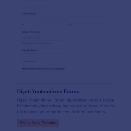
Dişeti Yönlendirme Formu
Dişeti Yönlendirme Formu, diş klinikleri ve ağız sağlığı
birimlerinin yönlendirme öncesi veri toplama sürecini
tek noktada yönetmesine ve Jotform üzerinden
form yanıtı takibini kolaylaştırmasına yardımcı olur.
Go to Category:
Sağlık Sevk Formları