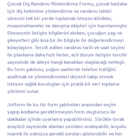
Çocuk Diş Randevu Yönlendirme Formu, çocuk hastalar
Önizleme
için diş hekimine yönlendirme ve randevu talebi
sürecini tek bir yerde toplamak isteyen klinikler,
muayenehaneler ve danışma ekipleri için hazırlanmıştır.
Ebeveynin iletişim bilgilerini alırken, çocuğun yaşı ve
şikayetleri gibi kısa bir ön bilgiyle ön değerlendirmeyi
kolaylaştırır. Tercih edilen randevu tarih ve saat seçimi
ile planlama daha hızlı ilerler, acil durum iletişim tercihi
sayesinde de aileye hangi kanaldan ulaşılacağı netleşir.
Bu form şablonu, yoğun saatlerde telefon trafiğini
azaltmak ve yönlendirmeleri düzenli takip etmek
isteyen sağlık kuruluşları için pratik bir veri toplama
yöntemi sunar.
Jotform ile bu tür form şablonları arasından seçim
yapıp kodlama gerektirmeyen form oluşturucu ile
dakikalar içinde uyarlama yapabilirsiniz. Sürükle-bırak
arayüzü sayesinde alanları yeniden sıralayabilir, koşullu
mantık ile yalnızca gerekli soruları gösterebilir ve her