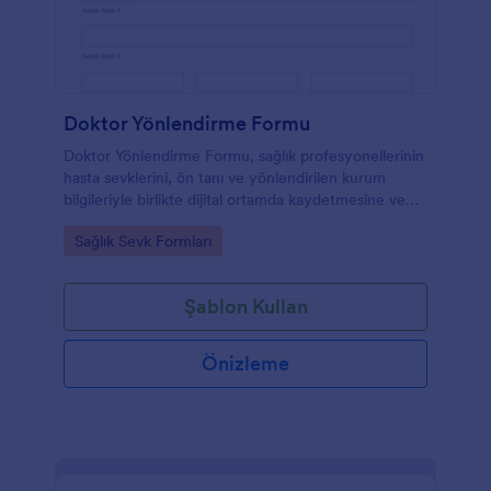
Doktor Yönlendirme Formu
Doktor Yönlendirme Formu, sağlık profesyonellerinin
hasta sevklerini, ön tanı ve yönlendirilen kurum
bilgileriyle birlikte dijital ortamda kaydetmesine ve
düzenli takip etmesine yardımcı olur.
Go to Category:
Sağlık Sevk Formları
Şablon Kullan
Önizleme