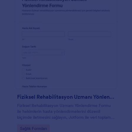
Fiziksel Rehabilitasyon Uzmanı Yönlendirme Formu
Fiziksel Rehabilitasyon Uzmanı Yönlendirme Formu
ile hekimlerin hasta yönlendirmelerini düzenli
biçimde iletmesini sağlayın, Jotform ile veri toplama
ve form gönderimini tek noktadan yönetin.
Go to Category:
Sağlık Formları