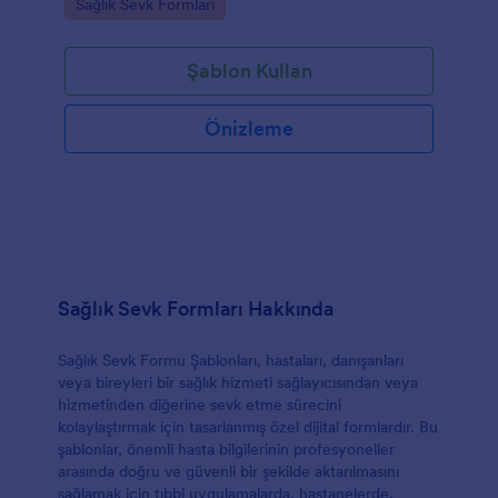
Go to Category:
Sağlık Sevk Formları
toplamanıza yardımcı olur.
Şablon Kullan
Önizleme
Sağlık Sevk Formları Hakkında
Sağlık Sevk Formu Şablonları, hastaları, danışanları
veya bireyleri bir sağlık hizmeti sağlayıcısından veya
hizmetinden diğerine sevk etme sürecini
kolaylaştırmak için tasarlanmış özel dijital formlardır. Bu
şablonlar, önemli hasta bilgilerinin profesyoneller
arasında doğru ve güvenli bir şekilde aktarılmasını
sağlamak için tıbbi uygulamalarda, hastanelerde,