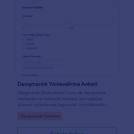
Danışmanlık Yönlendirme Anketi
Danışmanlık Yönlendirme Formu ile danışmanlık
merkezleri ve rehberlik birimleri, veri toplama
sürecini hızlandırarak başvuruları önceliklendirir,
doğru uzmana yönlendirir ve Jotform üzerinden
Go to Category:
Danışmanlık Formları
form yanıtlarını tek noktadan takip eder.
Şablon Kullan