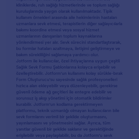
kliniklerde, ruh sağlığı hizmetlerinde ve toplum sağlığı
kuruluşlarında yaygın olarak kullanılmaktadır. Tipik
kullanım örnekleri arasında aile hekimlerinin hastaları
uzmanlara sevk etmesi, terapistlerin diğer sağlayıcılarla
bakımı koordine etmesi veya sosyal hizmet
uzmanlarının danışanları toplum kaynaklarına
yönlendirmesi yer alır. Sevk sürecini standartlaştırarak,
bu formlar hataları azaltmaya, iletişimi geliştirmeye ve
bakım sürekliliğini sağlamaya yardımcı olur.
Jotform ile kullanıcılar, özel ihtiyaçlarına uygun çeşitli
Sağlık Sevk Formu Şablonlarına kolayca erişebilir ve
özelleştirebilir. Jotform'un kullanımı kolay sürükle-bırak
Form Oluşturucu'su sayesinde sağlık profesyonelleri
hızlıca alan ekleyebilir veya düzenleyebilir, gerekirse
güvenli ödeme ağ geçitleri ile entegre edebilir ve
sorunsuz iş akışı yönetimi için otomatik bildirimler
kurabilir. Jotform'un kodlama gerektirmeyen
platformu, teknik uzmanlığı olmayan kullanıcıların bile
sevk formlarını verimli bir şekilde oluşturmasını,
yayınlamasını ve yönetmesini sağlar. Ayrıca, tüm
yanıtlar güvenli bir şekilde saklanır ve gerektiğinde
erişilebilir veya paylaşılabilir, bu da Jotform'u sevk