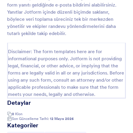
form yanıtı geldiğinde e-posta bildirimi alabilirsiniz.
Masaj Terapisi Yönlendirme Formu
Yanıtlar Jotform içinde düzenli biçimde saklanır,
Masaj Terapisi Yönlendirme Formu ile danışan
böylece veri toplama süreciniz tek bir merkezden
yönlendirmelerini tek noktadan yönetin, uygun
yönetilir ve ekipler randevu yönlendirmelerini daha
terapist ve seans planını daha hızlı netleştirin ve
tutarlı şekilde takip edebilir.
Jotform üzerinden veri toplama sürecini
Go to Category:
Sağlık Sevk Formları
kolaylaştırın.
Disclaimer: The form templates here are for
informational purposes only. Jotform is not providing
Şablon Kullan
legal, financial, or other advice, or implying that the
forms are legally valid in all or any jurisdictions. Before
Önizleme
using any such form, consult an attorney and/or other
applicable professionals to make sure that the form
meets your needs, legally and otherwise.
Detaylar
0
Klon
Son Güncelleme Tarihi:
12 Mayıs 2026
Kategoriler