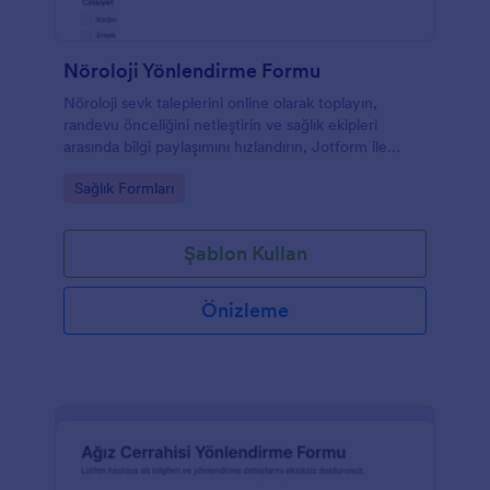
Nöroloji Yönlendirme Formu
Nöroloji sevk taleplerini online olarak toplayın,
randevu önceliğini netleştirin ve sağlık ekipleri
arasında bilgi paylaşımını hızlandırın, Jotform ile
kolayca özelleştirilebilir bir form şablonu kullanın.
Go to Category:
Sağlık Formları
Şablon Kullan
Önizleme