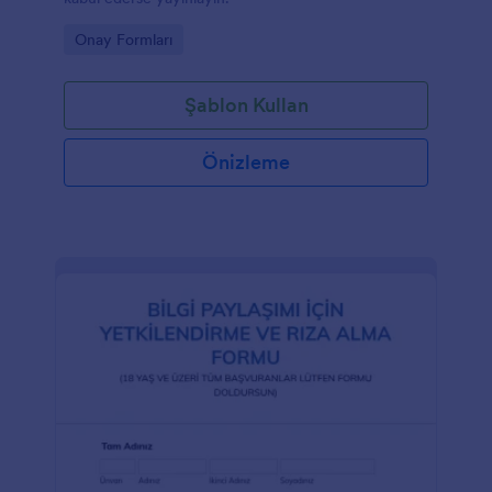
Go to Category:
Onay Formları
Şablon Kullan
Önizleme