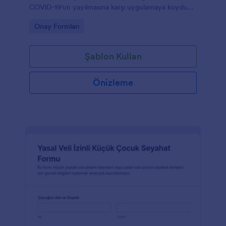
COVID-19'un yayılmasına karşı uygulamaya koyduğu
önlemleri okuyup anladıklarına dair imzaladıkları bir
Go to Category:
Onay Formları
form şablonu. Ayrıca, okul yönetimi pandemi
sırasındaki sorumlulukları konusunda
ebeveynleri/velileri bilgilendirebilir.
Şablon Kullan
Önizleme