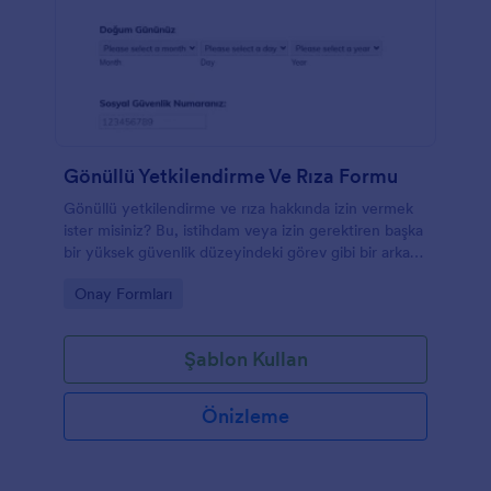
Gönüllü Yetkilendirme Ve Rıza Formu
Gönüllü yetkilendirme ve rıza hakkında izin vermek
ister misiniz? Bu, istihdam veya izin gerektiren başka
bir yüksek güvenlik düzeyindeki görev gibi bir arka
plan kontrolüne izin vermek için kullanılabilecek
Go to Category:
Onay Formları
gönüllü bir onay formudur. Gönüllü arka plan
kontrolü yetkilendirme formunda kişisel bilgiler,
önceki adresleriniz ve bilgilerin kullanımı için izin
Şablon Kullan
verilir.
Önizleme