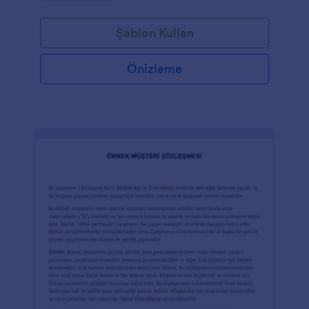
bir işlemin sahip olabileceği bazı yan etkiler hakkında
uygun şekilde bilgilendirmek doğru olacaktır. Diş
Şablon Kullan
Çekimi Onay Formu, diş hekimlerinin hastalarından
onay almak için kullanabilecekleri bilgilendirilmiş bir
onay formudur. Aynı zamanda diş hekimlerinin
Önizleme
hastalara hangi bilgileri vermesi gerektiğini,
prosedürün sonuçlarını ve/veya sonraki etkilerini
bilmeye yardımcı olur. Güvenliği sağlamak, hastalarla
doğru bilgi paylaşımı yapmak ve daha iyi hasta-
doktor ilişkisi kurmak için bu formu kullanın!