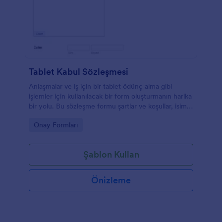
Tablet Kabul Sözleşmesi
Anlaşmalar ve iş için bir tablet ödünç alma gibi
işlemler için kullanılacak bir form oluşturmanın harika
bir yolu. Bu sözleşme formu şartlar ve koşullar, isim
ve tarih içerir. Müşterileriniz bu sözleşmeyi
Go to Category:
Onay Formları
imzalayabilir, böylece şart ve koşullarınızı kabul
ederler.
Şablon Kullan
Önizleme