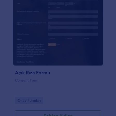
Açık Rıza Formu
Consent Form
Go to Category:
Onay Formları
Şablon Kullan