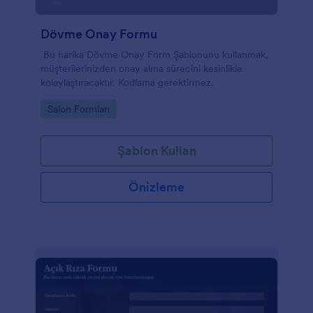
Dövme Onay Formu
Bu harika Dövme Onay Form Şablonunu kullanmak,
müşterilerinizden onay alma sürecini kesinlikle
kolaylaştıracaktır. Kodlama gerektirmez.
Go to Category:
Salon Formları
Şablon Kullan
Önizleme