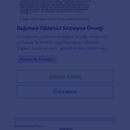
Bağımsız Yüklenici Sözleşme Örneği
Bu bağımsız yüklenici sözleşme örneği, detaylı bir
şartname ile birlikte vergi hazırlayan şahısların
bilgileri, tazminat planı, gerekli iletişim bilgileri ve
tarafların imzalarını kapsar.
Go to Category:
Bankacılık Formları
Şablon Kullan
Önizleme