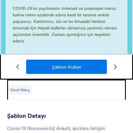
Şablon Kullan
Motosiklet Kiralama Sözleşmesi
Motosiklet kiralama sözleşmesi ile müşterilerinizin
temel iletişim bilgilerini toplayabilir ve kiralama şart
Genel Bakış
ve koşullarınızı kabul ettiklerine dair beyanlarını imzalı
bir biçimde alabilirsiniz.
Go to Category:
Hizmet Formları
Şablon Detayı
Şablon Kullan
Covid-19 (Koronavirüs) Anketi, alıcılara iletişim