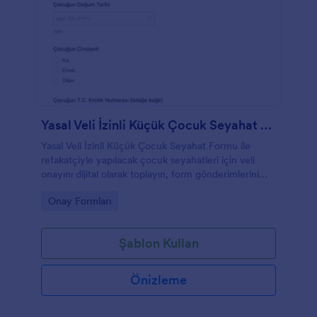
Yasal Veli İzinli Küçük Çocuk Seyahat Formu
Yasal Veli İzinli Küçük Çocuk Seyahat Formu ile
refakatçiyle yapılacak çocuk seyahatleri için veli
onayını dijital olarak toplayın, form gönderimlerini
Jotform ile takip edin ve kurum içi süreçlerinizi
Go to Category:
Onay Formları
hızlandırın.
Şablon Kullan
Önizleme