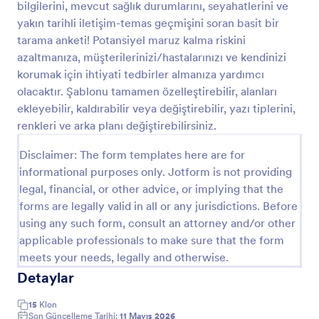
bilgilerini, mevcut sağlık durumlarını, seyahatlerini ve
Önizleme
yakın tarihli iletişim-temas geçmişini soran basit bir
tarama anketi! Potansiyel maruz kalma riskini
azaltmanıza, müşterilerinizi/hastalarınızı ve kendinizi
korumak için ihtiyati tedbirler almanıza yardımcı
olacaktır. Şablonu tamamen özelleştirebilir, alanları
ekleyebilir, kaldırabilir veya değiştirebilir, yazı tiplerini,
renkleri ve arka planı değiştirebilirsiniz.
Disclaimer: The form templates here are for
informational purposes only. Jotform is not providing
legal, financial, or other advice, or implying that the
forms are legally valid in all or any jurisdictions. Before
using any such form, consult an attorney and/or other
applicable professionals to make sure that the form
meets your needs, legally and otherwise.
Detaylar
15
Klon
Son Güncelleme Tarihi:
11 Mayıs 2026