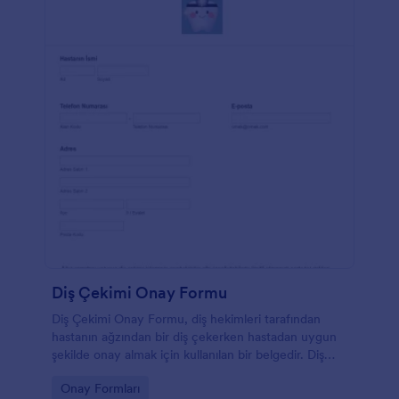
Diş Çekimi Onay Formu
Diş Çekimi Onay Formu, diş hekimleri tarafından
hastanın ağzından bir diş çekerken hastadan uygun
şekilde onay almak için kullanılan bir belgedir. Diş
çekiminin çeşitli etkileri olduğu için, hastadan önce
Go to Category:
Onay Formları
uygun onam almak ve aynı zamanda hastayı böyle