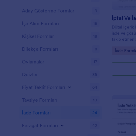
Aday Gösterme Formları
9
İptal Ve 
İşe Alım Formları
16
Dijital İçerik
iade ve çözüm
Kişisel Formlar
18
takip etmeni
mağazaları ile
Dilekçe Formları
8
Go to Cate
İade Formla
toplama sürec
Oylamalar
17
Quizler
35
Fiyat Teklif Formları
64
Tavsiye Formları
10
İade Formları
24
Feragat Formları
42