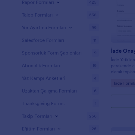
Rapor Formları
425
Talep Formları
538
Yer Ayırtma Formları
99
Salesforce Formları
11
İade Ona
Sponsorluk Form Şablonları
9
İade Yetkile
Abonelik Formları
19
perakende eki
olarak topla
takip etmesi
Yaz Kampı Anketleri
4
Go to Cate
İade Formla
şablonu ile v
Uzaktan Çalışma Formları
6
Thanksgiving Forms
1
Takip Formları
256
Eğitim Formları
25