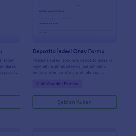
ade Talebi Başvuru Formu
: Depozito İadesi On
Önizleme
u
Depozito İadesi Onay Formu
rilerden
Kiralama süreci sonunda depozito iadesini
ine olarak
kayıt altına almak isteyen mal sahipleri,
başvuruları
emlak ofisleri ve site yönetimleri için
cı olmak
Güvenlik Depozitosu İade Formu ile tutar,
Go to Category:
Mülk Yönetimi Formları
iade yöntemi ve çıkış kontrolünü tek akışta
yönetin.
Şablon Kullan