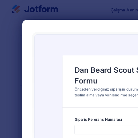
Diyalog başlangıcı
Çalışma Alanı
Form Şablo
İade 
SIRALA
Popüler
24 Şablon
FORM DÜZENİ
Klasik
TÜRLER
Sipariş Formları
689
Kayıt Formları
570