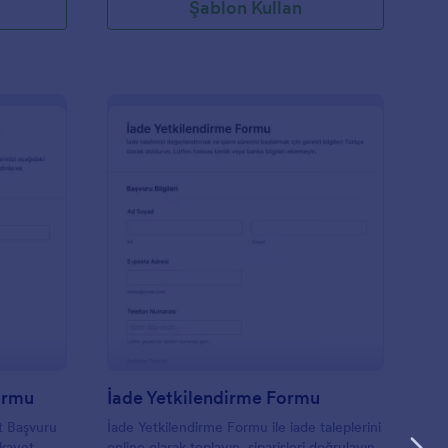
Şablon Kullan
ending Makinesi İade Formu
: İade Yetkilendirme 
Önizleme
ormu
İade Yetkilendirme Formu
t Başvuru
İade Yetkilendirme Formu ile iade taleplerini
ikayet
online olarak toplayın, siparişleri doğrulayın