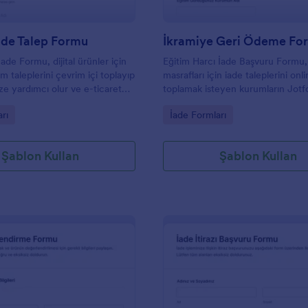
İade Talep Formu
İkramiye Geri Ödeme Fo
 İade Formu, dijital ürünler için
Eğitim Harcı İade Başvuru Formu,
 taleplerini çevrim içi toplayıp
masrafları için iade taleplerini onl
ze yardımcı olur ve e-ticaret
toplamak isteyen kurumların Jotfo
 içerik sağlayıcıları için veri
toplama ve form yanıtı yönetimini
gory:
Go to Category:
rı
İade Formları
ini hızlandırır.
yerden yürütmesine yardımcı olur
Şablon Kullan
Şablon Kullan