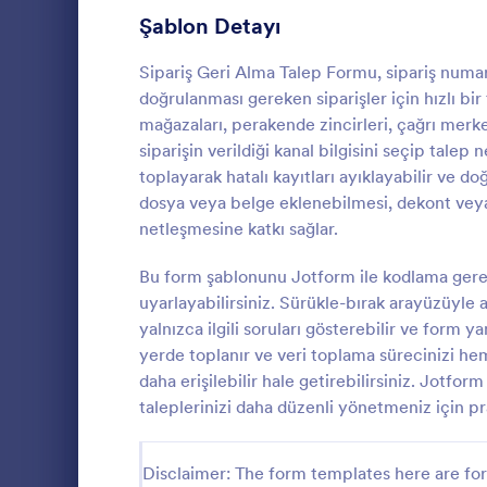
Üye Kayıt Formları
Şablon Detayı
53
Oy Formları
22
Sipariş Geri Alma Talep Formu, sipariş numara
doğrulanması gereken siparişler için hızlı bir
Özet Formları
17
mağazaları, perakende zincirleri, çağrı merke
siparişin verildiği kanal bilgisini seçip talep
Onay Formları
89
toplayarak hatalı kayıtları ayıklayabilir ve do
İptal Bil
dosya veya belge eklenebilmesi, dekont veya 
Değerlendirme Formları
104
İptal Bildir
netleşmesine katkı sağlar.
iptallerini ç
Katılım Formları
12
isteyen işlet
Bu form şablonunu Jotform ile kodlama gere
sürecini hızl
Denetim
78
uyarlayabilirsiniz. Sürükle-bırak arayüzüyle 
Go to Cate
İptal Forml
düzenli biçi
yalnızca ilgili soruları gösterebilir ve form yan
olur.
Yetkilendirme Formları
67
yerde toplanır ve veri toplama sürecinizi he
daha erişilebilir hale getirebilirsiniz. Jotfo
Ödül Formları
17
taleplerinizi daha düzenli yönetmeniz için pr
Efsane Cuma Formları
3
Disclaimer: The form templates here are for 
Hesaplama Formları
15