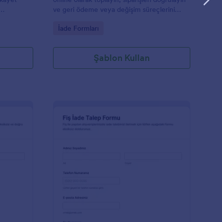
ve geri ödeme veya değişim süreçlerini
 takibini
daha hızlı yönetin.
Go to Category:
İade Formları
Şablon Kullan
kramiye Geri Ödeme Formu
: Makbuz Talep Form
Önizleme