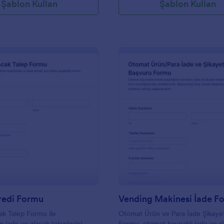
Şablon Kullan
Şablon Kullan
: İade Ve Kredi Formu
: V
Önizleme
Önizleme
redi Formu
Vending Makinesi İade F
ak Talep Formu ile
Otomat Ürün ve Para İade Şikaye
 iade ve alacak taleplerini
Formu, otomat kaynaklı iade ve ş