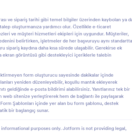
: İptal Bildirimi Formu
: D
Önizleme
Önizleme
sı ve sipariş tarihi gibi temel bilgiler üzerinden kaybolan ya d
 talep oluşturmanıza yardımcı olur. Özellikle e-ticaret
zleri ve müşteri hizmetleri ekipleri için uygundur. Müşteriler,
 nedenini belirtirken, işletmeler de her başvuruyu aynı standartt
ğru sipariş kaydına daha kısa sürede ulaşabilir. Gerekirse ek
dirimi Formu
ekran görüntüsü gibi destekleyici içeriklerle talebin
imi Formu, hizmet veya abonelik
Sipariş Geri Alma Talep Formu ile 
evrim içi olarak yönetmek
ve perakende işletmelerinde kayıp
melerin Jotform ile veri toplama
durum sorgulama ve kayıt düzel
ktirmeyen form oluşturucu sayesinde dakikalar içinde
andırmasına ve form yanıtlarını
taleplerini online olarak toplayın
alanları yeniden düzenleyebilir, koşullu mantık ekleyerek
gory:
Go to Category:
arı
Sipariş Formları
mde takip etmesine yardımcı
üzerinden tek merkezden yöneti
ıtı geldiğinde e-posta bildirimi alabilirsiniz. Yanıtlarınız tek bir
m web sitenize yerleştirerek hem de bağlantı ile paylaşarak
Şablon Kullan
Şablon Kullan
rm Form Şablonları içinde yer alan bu form şablonu, destek
atik bir başlangıç sunar.
informational purposes only. Jotform is not providing legal,