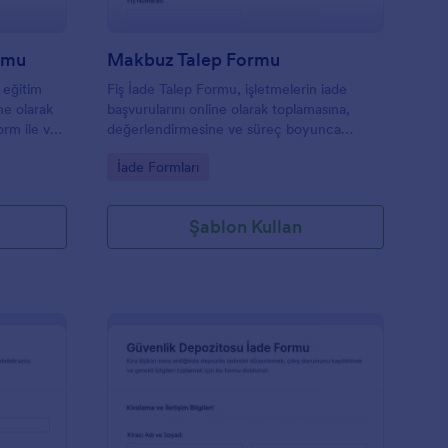
rmu
Makbuz Talep Formu
 eğitim
Fiş İade Talep Formu, işletmelerin iade
ine olarak
başvurularını online olarak toplamasına,
rm ile veri
değerlendirmesine ve süreç boyunca
 tek
müşteri iletişimini düzenli yürütmesine
Go to Category:
İade Formları
.
yardımcı olan bir form şablonudur.
Şablon Kullan