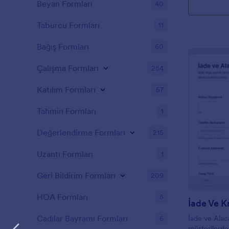
Beyan Formları
40
Taburcu Formları
11
Bağış Formları
60
Çalışma Formları
254
Katılım Formları
57
Tahmin Formları
1
Değerlendirme Formları
215
Uzantı Formları
1
Geri Bildirim Formları
209
HOA Formları
5
İade Ve K
Cadılar Bayramı Formları
6
İade ve Alac
müşterilerden