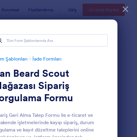
Kurumsal
Fiyatlandırma
Giriş
Ücretsiz Kaydol
m Şablonları
İade Formları
an Beard Scout
ağazası Sipariş
orgulama Formu
atıcıya İade Formu
: Ürün İade Talep For
Önizleme
ariş Geri Alma Talep Formu ile e-ticaret ve
akende işletmelerinde kayıp sipariş, durum
gulama ve kayıt düzeltme taleplerini online