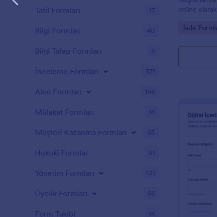
online olarak
Tatil Formları
17
Jotform üzer
Go to Cate
İade Formla
yerden takip
Bilgi Formları
40
hızlandırın.
Bilgi Talep Formları
6
İnceleme Formları
371
Alım Formları
156
Mülakat Formları
14
Müşteri Kazanma Formları
65
Hukuki Formlar
91
Yönetim Formları
131
Üyelik Formları
66
Form Takibi
14