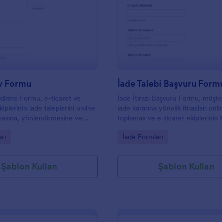
: İade Onay Formu
: İ
Önizleme
Önizleme
y Formu
İade Talebi Başvuru Form
ndirme Formu, e-ticaret ve
İade İtirazı Başvuru Formu, müşte
plerinin iade taleplerini online
iade kararına yönelik itirazları onl
masına, yönlendirmesine ve
toplamak ve e-ticaret ekiplerinin 
ne yardımcı olan Jotform form
hızlıca değerlendirmesine yardım
gory:
Go to Category:
rı
İade Formları
eri toplama sürecini hızlandırır.
için idealdir.
Şablon Kullan
Şablon Kullan