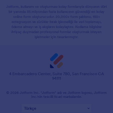
Jotform, kullanımı ve oluşturması kolay formlarıyla dünyanın dört
bir yanında 35 milyondan fazla kullanıcının güvendiği en kolay
online form oluşturucudur. 20,000+ form şablonu, 150+
entegrasyon ve sürükle-bırak işlevselliği ile veri toplamayı,
ödeme almayı ve iş akışlarını kolaylaştırır. Kodlama bilgisine
ihtiyaç duymadan profesyonel formlar oluşturmak isteyen
işletmeler için tasarlanmıştır.
4 Embarcadero Center, Suite 780, San Francisco CA
94111
© 2026 Jotform Inc. "Jotform" adı ve Jotform logosu, Jotform
Inc.'nin tescilli ticari markalarıdır.