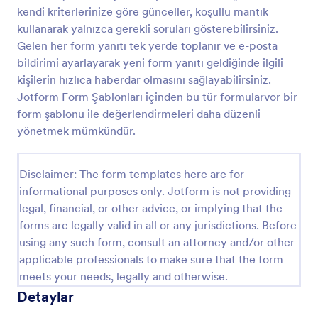
kendi kriterlerinize göre günceller, koşullu mantık
Diş Asistanı Meslektaş Değerlendirme Anketi
kullanarak yalnızca gerekli soruları gösterebilirsiniz.
Diş Hekimi Asistanı Akran Değerlendirme Formu,
Gelen her form yanıtı tek yerde toplanır ve e-posta
kliniklerin personel geri bildirimi toplamasına, gelişim
bildirimi ayarlayarak yeni form yanıtı geldiğinde ilgili
alanlarını belirlemesine ve dönemsel performans
kişilerin hızlıca haberdar olmasını sağlayabilirsiniz.
değerlendirmelerini tek noktadan yönetmesine
Jotform Form Şablonları içinden bu tür formularvor bir
Go to Category:
Akran Değerlendirme Formları
yardımcı olur.
form şablonu ile değerlendirmeleri daha düzenli
yönetmek mümkündür.
Şablon Kullan
Disclaimer: The form templates here are for
Önizleme
informational purposes only. Jotform is not providing
legal, financial, or other advice, or implying that the
forms are legally valid in all or any jurisdictions. Before
using any such form, consult an attorney and/or other
applicable professionals to make sure that the form
meets your needs, legally and otherwise.
Akran Değerlendirme Formları Hakkında
Detaylar