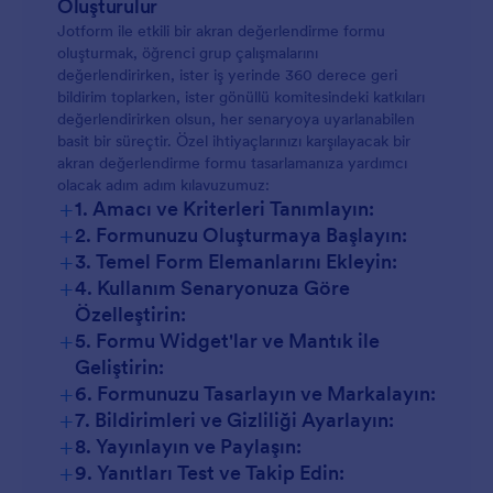
Oluşturulur
Jotform ile etkili bir akran değerlendirme formu
oluşturmak, öğrenci grup çalışmalarını
değerlendirirken, ister iş yerinde 360 derece geri
bildirim toplarken, ister gönüllü komitesindeki katkıları
değerlendirirken olsun, her senaryoya uyarlanabilen
basit bir süreçtir. Özel ihtiyaçlarınızı karşılayacak bir
akran değerlendirme formu tasarlamanıza yardımcı
olacak adım adım kılavuzumuz:
+
1. Amacı ve Kriterleri Tanımlayın:
+
2. Formunuzu Oluşturmaya Başlayın:
+
3. Temel Form Elemanlarını Ekleyin:
+
4. Kullanım Senaryonuza Göre
Özelleştirin:
+
5. Formu Widget'lar ve Mantık ile
Geliştirin:
+
6. Formunuzu Tasarlayın ve Markalayın:
+
7. Bildirimleri ve Gizliliği Ayarlayın:
+
8. Yayınlayın ve Paylaşın:
+
9. Yanıtları Test ve Takip Edin: