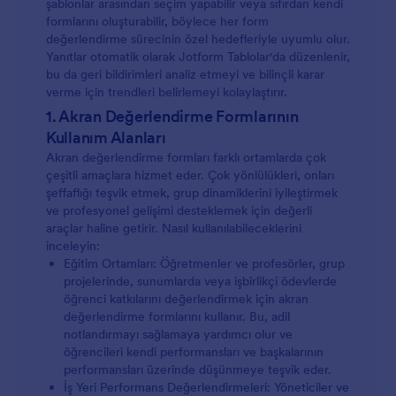
şablonlar arasından seçim yapabilir veya sıfırdan kendi
formlarını oluşturabilir, böylece her form
değerlendirme sürecinin özel hedefleriyle uyumlu olur.
Yanıtlar otomatik olarak Jotform Tablolar'da düzenlenir,
bu da geri bildirimleri analiz etmeyi ve bilinçli karar
verme için trendleri belirlemeyi kolaylaştırır.
1. Akran Değerlendirme Formlarının
Kullanım Alanları
Akran değerlendirme formları farklı ortamlarda çok
çeşitli amaçlara hizmet eder. Çok yönlülükleri, onları
şeffaflığı teşvik etmek, grup dinamiklerini iyileştirmek
ve profesyonel gelişimi desteklemek için değerli
araçlar haline getirir. Nasıl kullanılabileceklerini
inceleyin:
Eğitim Ortamları: Öğretmenler ve profesörler, grup
projelerinde, sunumlarda veya işbirlikçi ödevlerde
öğrenci katkılarını değerlendirmek için akran
değerlendirme formlarını kullanır. Bu, adil
notlandırmayı sağlamaya yardımcı olur ve
öğrencileri kendi performansları ve başkalarının
performansları üzerinde düşünmeye teşvik eder.
İş Yeri Performans Değerlendirmeleri: Yöneticiler ve