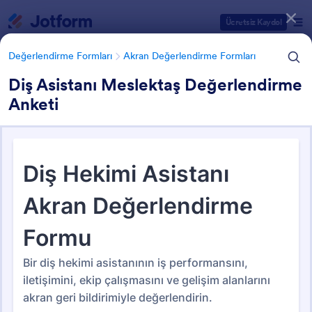
Diyalog başlangıcı
Ücretsiz Kaydol
Değerlendirme Formları
Akran Değerlendirme Formları
Diş Asistanı Meslektaş Değerlendirme
Anketi
Form Şablonu Kategorileri
Değerlendirme Formları
Akran Değerlendirme Formları
Akran Değerlendirme Formları
2 Şablon