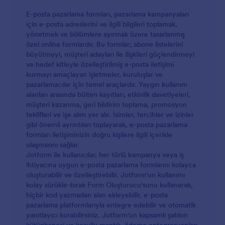
E-posta pazarlama formları, pazarlama kampanyaları
için e-posta adreslerini ve ilgili bilgileri toplamak,
yönetmek ve bölümlere ayırmak üzere tasarlanmış
özel online formlardır. Bu formlar; abone listelerini
büyütmeyi, müşteri adayları ile ilişkileri güçlendirmeyi
ve hedef kitleyle özelleştirilmiş e-posta iletişimi
kurmayı amaçlayan işletmeler, kuruluşlar ve
pazarlamacılar için temel araçlardır. Yaygın kullanım
alanları arasında bülten kayıtları, etkinlik davetiyeleri,
müşteri kazanma, geri bildirim toplama, promosyon
teklifleri ve işe alım yer alır. İsimler, tercihler ve izinler
gibi önemli ayrıntıları toplayarak, e-posta pazarlama
formları iletişiminizin doğru kişilere ilgili içerikle
ulaşmasını sağlar.
Jotform ile kullanıcılar, her türlü kampanya veya iş
ihtiyacına uygun e-posta pazarlama formlarını kolayca
oluşturabilir ve özelleştirebilir. Jotform'un kullanımı
kolay sürükle-bırak Form Oluşturucu'sunu kullanarak,
hiçbir kod yazmadan alan ekleyebilir, e-posta
pazarlama platformlarıyla entegre edebilir ve otomatik
yanıtlayıcı kurabilirsiniz. Jotform'un kapsamlı şablon