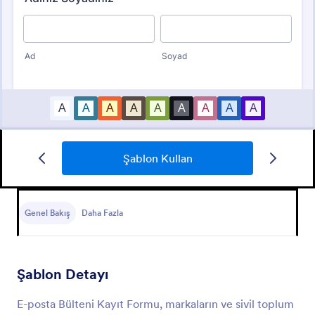
Şablon Kullan
E Posta Toplama Formu
E-posta Toplama Formu ile e-bülten aboneliklerini ve
izinli iletişim tercihlerini çevrim içi toplayın, Jotform
Genel Bakış
Daha Fazla
ile veri toplama sürecinizi hızla özelleştirip form
gönderimlerini tek yerden yönetin.
Go to Category:
Üye Kayıt Formları
Şablon Detayı
Şablon Kullan
E-posta Bülteni Kayıt Formu, markaların ve sivil toplum