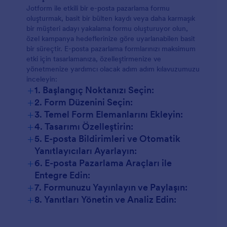
Jotform ile etkili bir e-posta pazarlama formu
oluşturmak, basit bir bülten kaydı veya daha karmaşık
bir müşteri adayı yakalama formu oluşturuyor olun,
özel kampanya hedeflerinize göre uyarlanabilen basit
bir süreçtir. E-posta pazarlama formlarınızı maksimum
etki için tasarlamanıza, özelleştirmenize ve
yönetmenize yardımcı olacak adım adım kılavuzumuzu
inceleyin:
+
1. Başlangıç Noktanızı Seçin:
+
2. Form Düzenini Seçin:
+
3. Temel Form Elemanlarını Ekleyin:
+
4. Tasarımı Özelleştirin:
+
5. E-posta Bildirimleri ve Otomatik
Yanıtlayıcıları Ayarlayın:
+
6. E-posta Pazarlama Araçları ile
Entegre Edin:
+
7. Formunuzu Yayınlayın ve Paylaşın:
+
8. Yanıtları Yönetin ve Analiz Edin: