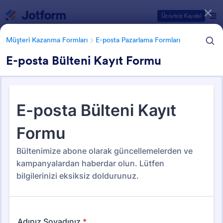
Diyalog başlangıcı
Ücretsiz Kaydol
Müşteri Kazanma Formları
E-posta Pazarlama Formları
E-posta Bülteni Kayıt Formu
Form Şablonu Kategorileri
Müşteri Kazanma Formları
E-posta Pazarlama Formları
E-posta Pazarlama Formları
4 Şablon