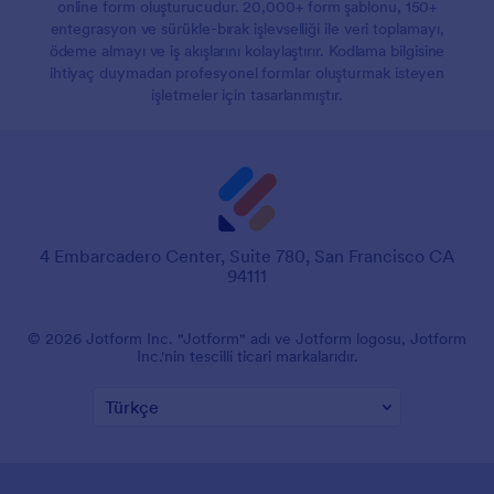
online form oluşturucudur. 20,000+ form şablonu, 150+
entegrasyon ve sürükle-bırak işlevselliği ile veri toplamayı,
ödeme almayı ve iş akışlarını kolaylaştırır. Kodlama bilgisine
ihtiyaç duymadan profesyonel formlar oluşturmak isteyen
işletmeler için tasarlanmıştır.
4 Embarcadero Center, Suite 780, San Francisco CA
94111
© 2026 Jotform Inc. "Jotform" adı ve Jotform logosu, Jotform
Inc.'nin tescilli ticari markalarıdır.