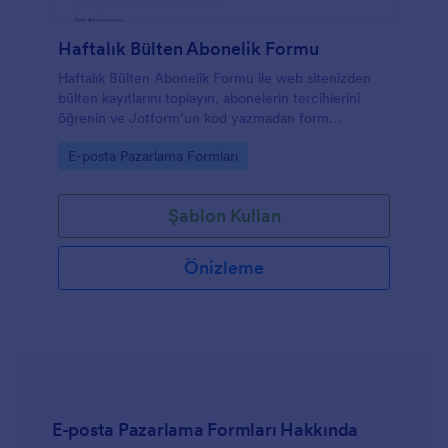
Haftalık Bülten Abonelik Formu
Haftalık Bülten Abonelik Formu ile web sitenizden
bülten kayıtlarını toplayın, abonelerin tercihlerini
öğrenin ve Jotform’un kod yazmadan form
oluşturucu özellikleriyle veri toplama sürecini
Go to Category:
E-posta Pazarlama Formları
kolayca yönetin.
Şablon Kullan
Önizleme
E-posta Pazarlama Formları Hakkında