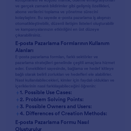
kütüphanesi ve koşullu mantık, ödeme entegrasyonları
ve gerçek zamanlı bildirimler gibi gelişmiş özellikleri,
abone verilerini toplama ve yönetme sürecini
kolaylaştırır. Bu sayede e-posta pazarlama iş akışınızı
otomatikleştirebilir, düzenli iletişim listeleri oluşturabilir
ve kampanyalarınızın etkinliğini en üst düzeye
çıkarabilirsiniz.
E-posta Pazarlama Formlarının Kullanım
Alanları
E-posta pazarlama formları, farklı sektörler ve
pazarlama stratejileri genelinde çeşitli amaçlara hizmet
eder. Esneklikleri sayesinde, bağlama ve hedef kitleye
bağlı olarak belirli zorlukları ve hedefleri ele alabilirler.
Nasıl kullanılabilecekleri, kimler için faydalı oldukları ve
içeriklerinin nasıl farklılaşabileceğini öğrenin:
+
1. Possible Use Cases:
+
2. Problem Solving Points:
+
3. Possible Owners and Users:
+
4. Differences of Creation Methods:
E-posta Pazarlama Formu Nasıl
Oluşturulur