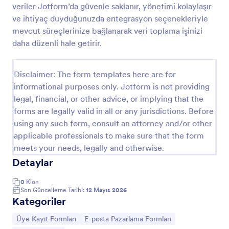
veriler Jotform’da güvenle saklanır, yönetimi kolaylaşır
SMS İzin Formu
ve ihtiyaç duyduğunuzda entegrasyon seçenekleriyle
mevcut süreçlerinize bağlanarak veri toplama işinizi
SMS İzin Formu, SMS ile iletişim izni ve mesaj
tercihlerini çevrim içi veri toplama ile kaydetmek
daha düzenli hale getirir.
isteyen işletmeler ve kurumlar için pratik bir form
şablonudur.
Go to Category:
Onay Formları
Disclaimer: The form templates here are for
informational purposes only. Jotform is not providing
legal, financial, or other advice, or implying that the
Şablon Kullan
forms are legally valid in all or any jurisdictions. Before
using any such form, consult an attorney and/or other
Önizleme
applicable professionals to make sure that the form
meets your needs, legally and otherwise.
Detaylar
0
Klon
Son Güncelleme Tarihi:
12 Mayıs 2026
Kategoriler
Kategoriye git:
Kategoriye git:
Üye Kayıt Formları
E-posta Pazarlama Formları