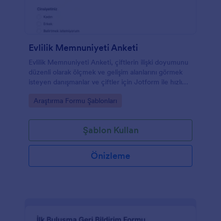
Evlilik Memnuniyeti Anketi
Evlilik Memnuniyeti Anketi, çiftlerin ilişki doyumunu
düzenli olarak ölçmek ve gelişim alanlarını görmek
isteyen danışmanlar ve çiftler için Jotform ile hızlı
veri toplama sağlayan anket şablonudur.
Go to Category:
Araştırma Formu Şablonları
Şablon Kullan
Önizleme