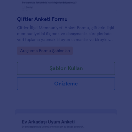
Çiftler Anketi Formu
Çiftler İlişki Memnuniyeti Anket Formu, çiftlerin ilişki
memnuniyetini ölçmek ve danışmanlık süreçlerinde
veri toplama yapmak isteyen uzmanlar ve bireyler
için pratik bir anket form şablonudur.
Go to Category:
Araştırma Formu Şablonları
Şablon Kullan
Önizleme