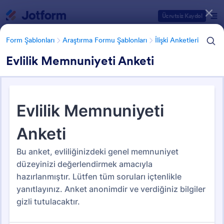
Diyalog başlangıcı
Ücretsiz Kaydol
Form Şablonları
Araştırma Formu Şablonları
İlişki Anketleri
Evlilik Memnuniyeti Anketi
Form Şablonu Kategorileri
Form Şablonları
Araştırma Formu Şablonları
İlişki Anketleri
İlişki Anketleri
11 Şablon