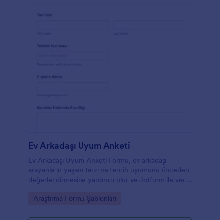
Ev Arkadaşı Uyum Anketi
Ev Arkadaşı Uyum Anketi Formu, ev arkadaşı
arayanların yaşam tarzı ve tercih uyumunu önceden
değerlendirmesine yardımcı olur ve Jotform ile veri
toplama sürecini tek noktadan yönetmenizi sağlar.
Go to Category:
Araştırma Formu Şablonları