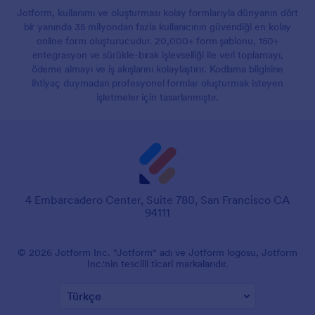
Jotform, kullanımı ve oluşturması kolay formlarıyla dünyanın dört
bir yanında 35 milyondan fazla kullanıcının güvendiği en kolay
online form oluşturucudur. 20,000+ form şablonu, 150+
entegrasyon ve sürükle-bırak işlevselliği ile veri toplamayı,
ödeme almayı ve iş akışlarını kolaylaştırır. Kodlama bilgisine
ihtiyaç duymadan profesyonel formlar oluşturmak isteyen
işletmeler için tasarlanmıştır.
4 Embarcadero Center, Suite 780, San Francisco CA
94111
© 2026 Jotform Inc. "Jotform" adı ve Jotform logosu, Jotform
Inc.'nin tescilli ticari markalarıdır.