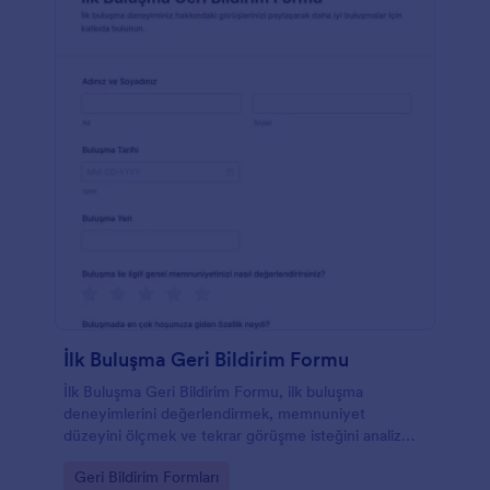
İlk Buluşma Geri Bildirim Formu
İlk Buluşma Geri Bildirim Formu, ilk buluşma
deneyimlerini değerlendirmek, memnuniyet
düzeyini ölçmek ve tekrar görüşme isteğini analiz
etmek isteyen bireyler, ilişki koçları ve tanışma
Go to Category:
Geri Bildirim Formları
platformları için hazırlanmış bir form şablonudur.