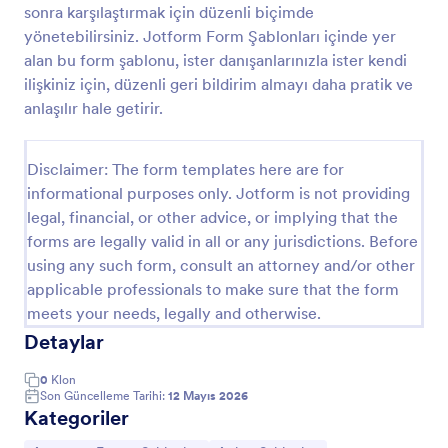
sonra karşılaştırmak için düzenli biçimde
İlişki Anketi Formu
yönetebilirsiniz. Jotform Form Şablonları içinde yer
alan bu form şablonu, ister danışanlarınızla ister kendi
İlişki Memnuniyeti Anketi Formu ile çiftlerin ilişki
deneyimini online form üzerinden ölçün, veri
ilişkiniz için, düzenli geri bildirim almayı daha pratik ve
toplama sürecini düzenleyin ve danışmanlık, terapi
anlaşılır hale getirir.
veya kişisel değerlendirme çalışmalarında düzenli
Go to Category:
Araştırma Formu Şablonları
takip yapın.
Disclaimer: The form templates here are for
informational purposes only. Jotform is not providing
Şablon Kullan
legal, financial, or other advice, or implying that the
forms are legally valid in all or any jurisdictions. Before
Önizleme
using any such form, consult an attorney and/or other
applicable professionals to make sure that the form
meets your needs, legally and otherwise.
Detaylar
0
Klon
Son Güncelleme Tarihi:
12 Mayıs 2026
Kategoriler