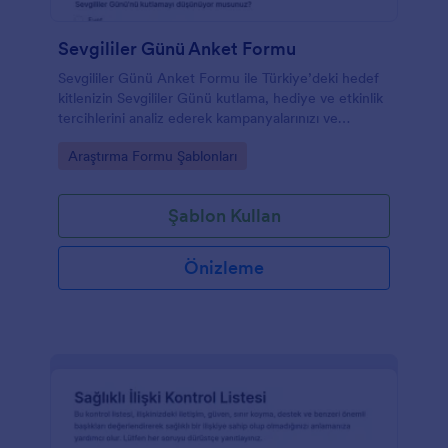
Sevgililer Günü Anket Formu
Sevgililer Günü Anket Formu ile Türkiye’deki hedef
kitlenizin Sevgililer Günü kutlama, hediye ve etkinlik
tercihlerini analiz ederek kampanyalarınızı ve
pazarlama stratejilerinizi veriye dayalı planlayın.
Go to Category:
Araştırma Formu Şablonları
Şablon Kullan
Önizleme