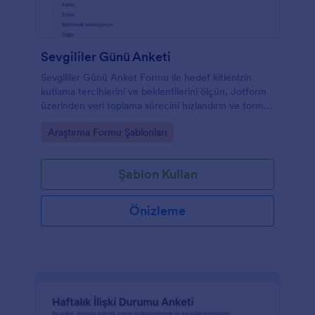
Sevgililer Günü Anketi
Sevgililer Günü Anket Formu ile hedef kitlenizin
kutlama tercihlerini ve beklentilerini ölçün, Jotform
üzerinden veri toplama sürecini hızlandırın ve form
yanıtlarını tek yerden yönetin.
Go to Category:
Araştırma Formu Şablonları
Şablon Kullan
Önizleme