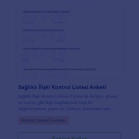
Sağlıklı İlişki Kontrol Listesi Anketi
Sağlıklı İlişki Kontrol Listesi Formu ile iletişim, güven
ve sınırlar gibi ilişki başlıklarında hızlı bir
değerlendirme yapın ve Jotform üzerinden veri
toplama sürecinizi kolayca yönetin.
Go to Category:
Kontrol Listesi Formları
Şablon Kullan