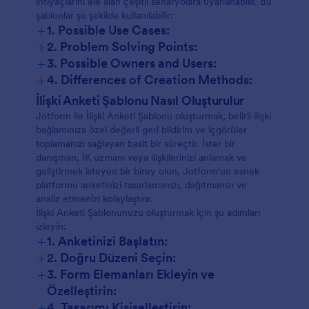
ihtiyaçlarını ele alan çeşitli senaryolara uyarlanabilir. Bu
şablonlar şu şekilde kullanılabilir:
+
1. Possible Use Cases:
+
2. Problem Solving Points:
Çift Terapisi:
+
3. Possible Owners and Users:
+
4. Differences of Creation Methods:
Çift Anketleri:
İlişki Anketi Şablonu Nasıl Oluşturulur
Çalışan Bağlılığı:
Jotform ile İlişki Anketi Şablonu oluşturmak, belirli ilişki
İş Yeri Anketleri:
bağlamınıza özel değerli geri bildirim ve içgörüler
toplamanızı sağlayan basit bir süreçtir. İster bir
Aile Anketleri:
Arkadaşlık Kontrolleri:
danışman, İK uzmanı veya ilişkilerinizi anlamak ve
geliştirmek isteyen bir birey olun, Jotform'un esnek
Arkadaşlık Anketleri:
platformu anketinizi tasarlamanızı, dağıtmanızı ve
analiz etmenizi kolaylaştırır.
Aile Dinamikleri:
İlişki Anketi Şablonunuzu oluşturmak için şu adımları
izleyin:
+
1. Anketinizi Başlatın:
Evlilik Öncesi Değerlendirmeler:
+
2. Doğru Düzeni Seçin:
+
3. Form Elemanları Ekleyin ve
Özelleştirin:
+
4. Tasarımı Kişiselleştirin: