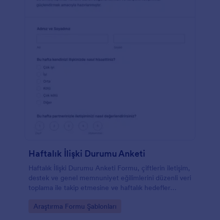
Haftalık İlişki Durumu Anketi
Haftalık İlişki Durumu Anketi Formu, çiftlerin iletişim,
destek ve genel memnuniyet eğilimlerini düzenli veri
toplama ile takip etmesine ve haftalık hedefler
belirlemesine yardımcı olur.
Go to Category:
Araştırma Formu Şablonları