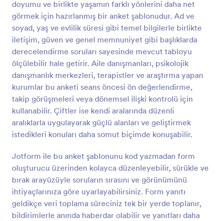
doyumu ve birlikte yaşamın farklı yönlerini daha net
Önizleme
görmek için hazırlanmış bir anket şablonudur. Ad ve
soyad, yaş ve evlilik süresi gibi temel bilgilerle birlikte
iletişim, güven ve genel memnuniyet gibi başlıklarda
derecelendirme soruları sayesinde mevcut tabloyu
ölçülebilir hale getirir. Aile danışmanları, psikolojik
danışmanlık merkezleri, terapistler ve araştırma yapan
kurumlar bu anketi seans öncesi ön değerlendirme,
takip görüşmeleri veya dönemsel ilişki kontrolü için
kullanabilir. Çiftler ise kendi aralarında düzenli
aralıklarla uygulayarak güçlü alanları ve geliştirmek
istedikleri konuları daha somut biçimde konuşabilir.
Jotform ile bu anket şablonunu kod yazmadan form
oluşturucu üzerinden kolayca düzenleyebilir, sürükle ve
bırak arayüzüyle soruların sırasını ve görünümünü
ihtiyaçlarınıza göre uyarlayabilirsiniz. Form yanıtı
geldikçe veri toplama süreciniz tek bir yerde toplanır,
bildirimlerle anında haberdar olabilir ve yanıtları daha