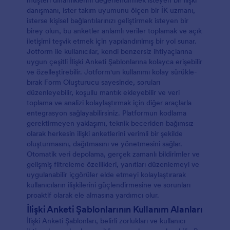
müşteri dinamiklerini değerlendirmek isteyen bir ilişki
danışmanı, ister takım uyumunu ölçen bir İK uzmanı,
isterse kişisel bağlantılarınızı geliştirmek isteyen bir
birey olun, bu anketler anlamlı veriler toplamak ve açık
iletişimi teşvik etmek için yapılandırılmış bir yol sunar.
Jotform ile kullanıcılar, kendi benzersiz ihtiyaçlarına
uygun çeşitli İlişki Anketi Şablonlarına kolayca erişebilir
ve özelleştirebilir. Jotform'un kullanımı kolay sürükle-
bırak Form Oluşturucu sayesinde, soruları
düzenleyebilir, koşullu mantık ekleyebilir ve veri
toplama ve analizi kolaylaştırmak için diğer araçlarla
entegrasyon sağlayabilirsiniz. Platformun kodlama
gerektirmeyen yaklaşımı, teknik beceriden bağımsız
olarak herkesin ilişki anketlerini verimli bir şekilde
oluşturmasını, dağıtmasını ve yönetmesini sağlar.
Otomatik veri depolama, gerçek zamanlı bildirimler ve
gelişmiş filtreleme özellikleri, yanıtları düzenlemeyi ve
uygulanabilir içgörüler elde etmeyi kolaylaştırarak
kullanıcıların ilişkilerini güçlendirmesine ve sorunları
proaktif olarak ele almasına yardımcı olur.
İlişki Anketi Şablonlarının Kullanım Alanları
İlişki Anketi Şablonları, belirli zorlukları ve kullanıcı