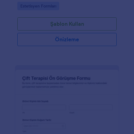
tek yerde takip etmesine yardımcı olur.
Go to Category:
Estetisyen Formları
Şablon Kullan
Önizleme