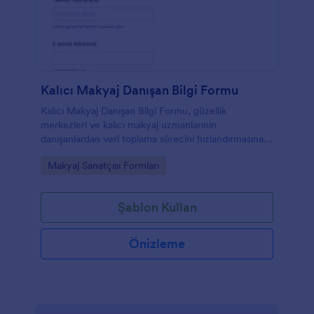
Kalıcı Makyaj Danışan Bilgi Formu
Kalıcı Makyaj Danışan Bilgi Formu, güzellik
merkezleri ve kalıcı makyaj uzmanlarının
danışanlardan veri toplama sürecini hızlandırmasına,
form yanıtlarını düzenli takip etmesine ve ön
Go to Category:
Makyaj Sanatçısı Formları
bilgilendirmeyi tek noktada yönetmesine yardımcı
olur.
Şablon Kullan
Önizleme