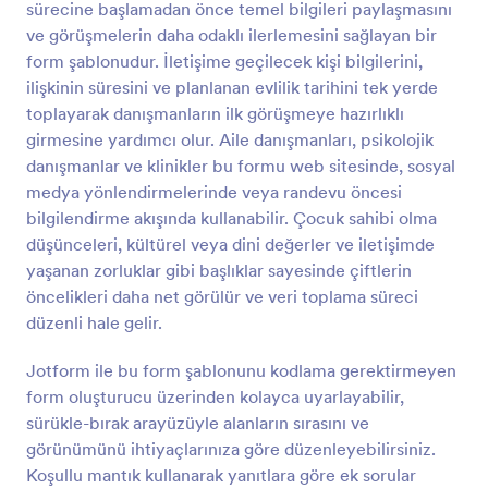
sürecine başlamadan önce temel bilgileri paylaşmasını
çalışanlarınızın beklentilerini öğrenebilir ve onları
Önizleme
daha iyi şartlar altında daha verimli çalışmaları için
ve görüşmelerin daha odaklı ilerlemesini sağlayan bir
gereken iyileştirmeleri yapabilirsiniz.Jotform, Çalışan
form şablonudur. İletişime geçilecek kişi bilgilerini,
Memnuniyet Anketini ücretsiz bir şekilde
ilişkinin süresini ve planlanan evlilik tarihini tek yerde
sunmaktadır. Formu istediğiniz gibi değiştirmekten,
toplayarak danışmanların ilk görüşmeye hazırlıklı
detay ekleyip çıkartmaktan çekinmeyin. İhtiyacınız
girmesine yardımcı olur. Aile danışmanları, psikolojik
olan bilgileri toplamak için soruları kişiselleştirmeyi,
Google Drive ve DropBox dahil 100’den fazla
danışmanlar ve klinikler bu formu web sitesinde, sosyal
popüler platformlara formunuzu entegre etmeyi
medya yönlendirmelerinde veya randevu öncesi
unutmayın. Jotform’un kodlama gerektirmeyen
bilgilendirme akışında kullanabilir. Çocuk sahibi olma
özellikleriyle gelişiminizi hızlandırın. Artık etrafa
düşünceleri, kültürel veya dini değerler ve iletişimde
dağılmış belgelere gerek kalmadı!
yaşanan zorluklar gibi başlıklar sayesinde çiftlerin
öncelikleri daha net görülür ve veri toplama süreci
düzenli hale gelir.
Jotform ile bu form şablonunu kodlama gerektirmeyen
form oluşturucu üzerinden kolayca uyarlayabilir,
sürükle-bırak arayüzüyle alanların sırasını ve
görünümünü ihtiyaçlarınıza göre düzenleyebilirsiniz.
Koşullu mantık kullanarak yanıtlara göre ek sorular