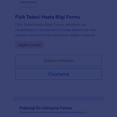
Fizik Tedavi Hasta Bilgi Formu
Fizik Tedavi Hasta Bilgi Formu, kliniklerin ve
rehabilitasyon merkezlerinin hasta kabulünde veri
toplama sürecini hızlandırmasına, bilgileri düzenli
kayıt altına almasına ve form yanıtı takibini
Go to Category:
Sağlık Formları
kolaylaştırmasına yardımcı olur.
Şablon Kullan
Önizleme