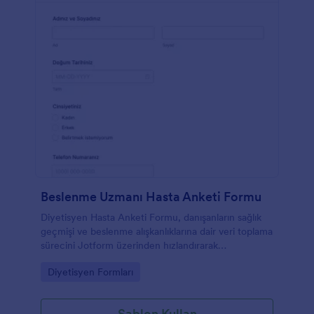
Ücretsiz Sosyal Medya Pazarlama Müşteri Alım
Formu şablonumuzu hemen kullanmaya başlayın.
Beslenme Uzmanı Hasta Anketi Formu
Diyetisyen Hasta Anketi Formu, danışanların sağlık
geçmişi ve beslenme alışkanlıklarına dair veri toplama
sürecini Jotform üzerinden hızlandırarak
diyetisyenlerin ilk görüşmeye hazırlığını kolaylaştırır.
Go to Category:
Diyetisyen Formları
Şablon Kullan