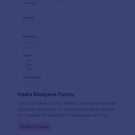
widget’ını kullanmaktadır. Bu widget, kullanıcının
gerektiğinde daha fazla ilaç tedavisi almasına olanak
tanır. Formlarımız, bir HIPAA hesabına yükseltilerek
hastaların hassas bilgilerini toplamak için kullanılabilir.
Bu, hastaların otomatik olarak şifrelenen sağlık
bilgilerini güvenli bir şekilde saklamanıza olanak tanır.
Hasta Muayene Formu
Hasta Muayene Formu, klinikler ve muayenehaneler
için hasta görüşmesi ve muayene kayıtlarını düzenli
veri toplama ile yönetmeyi kolaylaştıran bir form
şablonudur.
Go to Category:
Sağlık Formları