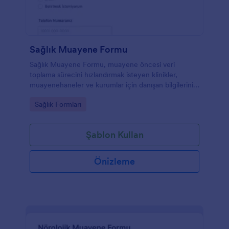
Sağlık Muayene Formu
Sağlık Muayene Formu, muayene öncesi veri
toplama sürecini hızlandırmak isteyen klinikler,
muayenehaneler ve kurumlar için danışan bilgilerini
ve tıbbi beyanları online olarak toplamaya yardımcı
Go to Category:
Sağlık Formları
olur.
Şablon Kullan
Önizleme