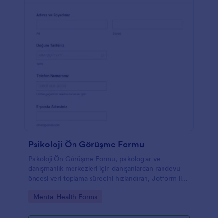
Psikoloji Ön Görüşme Formu
Psikoloji Ön Görüşme Formu, psikologlar ve
danışmanlık merkezleri için danışanlardan randevu
öncesi veri toplama sürecini hızlandıran, Jotform ile
kolayca özelleştirilebilen bir form şablonu sunar.
Go to Category:
Mental Health Forms