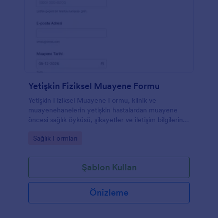
Yetişkin Fiziksel Muayene Formu
Yetişkin Fiziksel Muayene Formu, klinik ve
muayenehanelerin yetişkin hastalardan muayene
öncesi sağlık öyküsü, şikayetler ve iletişim bilgilerini
düzenli biçimde toplamasına yardımcı olan dijital
Go to Category:
Sağlık Formları
form şablonudur.
Şablon Kullan
Önizleme