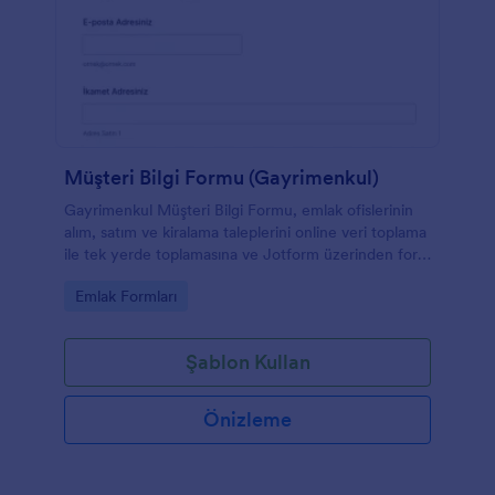
Müşteri Bilgi Formu (Gayrimenkul)
Gayrimenkul Müşteri Bilgi Formu, emlak ofislerinin
alım, satım ve kiralama taleplerini online veri toplama
ile tek yerde toplamasına ve Jotform üzerinden form
yanıtlarını düzenli biçimde takip etmesine yardımcı
Go to Category:
Emlak Formları
olur.
Şablon Kullan
Önizleme