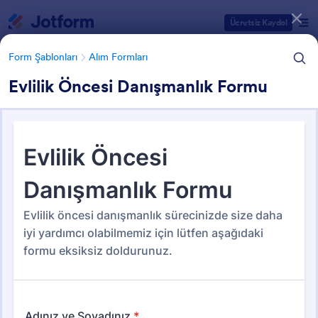
Diyalog başlangıcı
Ücretsiz Kaydol
Form Şablonları
Alım Formları
Evlilik Öncesi Danışmanlık Formu
Form Şablonu Kategorileri
Form Şablonları
Alım Formları
Alım Formları
156 Şablon