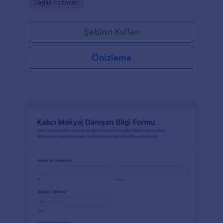
Go to Category:
Sağlık Formları
Şablon Kullan
Önizleme