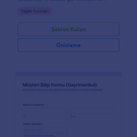
kurumların veri toplama sürecini hızlandırır.
Go to Category:
Sağlık Formları
Şablon Kullan
Önizleme