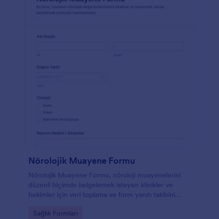
Nörolojik Muayene Formu
Nörolojik Muayene Formu, nöroloji muayenelerini
düzenli biçimde belgelemek isteyen klinikler ve
hekimler için veri toplama ve form yanıtı takibini
kolaylaştıran bir form şablonu sunar.
Go to Category:
Sağlık Formları