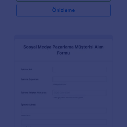
durum ve iş hedeflerini içeren kişisel bilgileri soran
form alanları içerir. Bu form şablonu, katılımcının
Önizleme
randevunun ne zaman olacağına dair belirli bir zaman
seçmesine olanak tanıyan Randevu aracını
kullanmaktadır. Bu araç, güncel tarih ve saatleri
göstermektedir. Bu araç aynı zamanda etkileşimlidir
çünkü bir önceki katılımcı tarafından zaten seçilmiş
olan bir yuva mevcut olmayacaktır. Bu form şablonu,
şartları ve sözleşmeyi onayladıktan sonra müşterinin
dijital imzasını toplamak için İmza aracını da
kullanmaktadır. Form Oluşturucu'yu kullanarak
temayı, arka plan rengini ve yazı tipini değiştirerek
bu form şablonunu daha da kişiselleştirebilirsiniz.