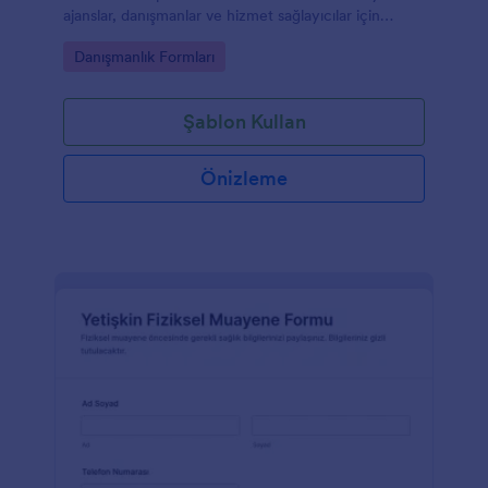
ajanslar, danışmanlar ve hizmet sağlayıcılar için
müşteri bilgilerini Jotform ile tek yerde toplar.
Go to Category:
Danışmanlık Formları
Şablon Kullan
Önizleme