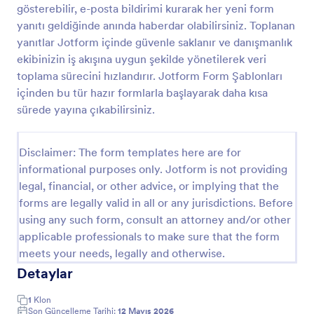
gösterebilir, e-posta bildirimi kurarak her yeni form
Diyet Danışmanlığı Formu
yanıtı geldiğinde anında haberdar olabilirsiniz. Toplanan
yanıtlar Jotform içinde güvenle saklanır ve danışmanlık
Diyet Danışmanlığı Formu ile danışan başvurularını
çevrim içi toplayın, ön değerlendirmeyi hızlandırın ve
ekibinizin iş akışına uygun şekilde yönetilerek veri
Jotform ile veri toplama sürecini tek noktadan
toplama sürecini hızlandırır. Jotform Form Şablonları
yönetin.
içinden bu tür hazır formlarla başlayarak daha kısa
Go to Category:
Diyetisyen Formları
sürede yayına çıkabilirsiniz.
Şablon Kullan
Disclaimer: The form templates here are for
informational purposes only. Jotform is not providing
Önizleme
legal, financial, or other advice, or implying that the
forms are legally valid in all or any jurisdictions. Before
using any such form, consult an attorney and/or other
applicable professionals to make sure that the form
meets your needs, legally and otherwise.
Detaylar
1
Klon
Son Güncelleme Tarihi:
12 Mayıs 2026