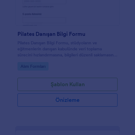
Pilates Danışan Bilgi Formu
Pilates Danışan Bilgi Formu, stüdyoların ve
eğitmenlerin danışan kabulünde veri toplama
sürecini hızlandırmasına, bilgileri düzenli saklamasına
ve Jotform üzerinden form gönderimlerini kolayca
Go to Category:
Alım Formları
yönetmesine yardımcı olur.
Şablon Kullan
Önizleme