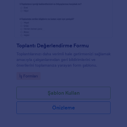
Toplantı Değerlendirme Formu
Toplantılarınızı daha verimli hale getirmenizi sağlamak
amacıyla çalışanlarınıdan geri bildirimlerini ve
önerilerini toplamanıza yarayan form şablonu.
Go to Category:
İş Formları
Şablon Kullan
Önizleme