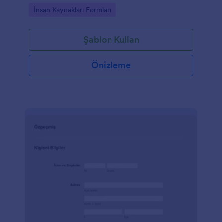
dilerseniz şirket logonuzu ekleyerek şirketinize
Go to Category:
İnsan Kaynakları Formları
uyumlu hale getirebilirsiniz.
Şablon Kullan
Önizleme