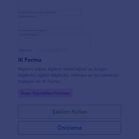
IK Formu
Başvuru yapan kişilerin temel kişisel ve iletişim
bilgilerini, eğitim bilgilerini, referans ve tecrübelerini
toplayan bir IK Formu.
Go to Category:
İnsan Kaynakları Formları
Şablon Kullan
Önizleme