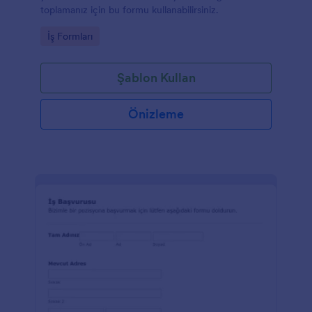
toplamanız için bu formu kullanabilirsiniz.
Go to Category:
İş Formları
Şablon Kullan
Önizleme