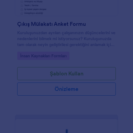
Çıkış Mülakatı Anket Formu
Kuruluşunuzdan ayrılan çalışanınızın düşüncelerini ve
nedenlerini bilmek mi istiyorsunuz? Kuruluşunuzda
tam olarak neyin geliştirilesi gerektiğini anlamak için
onlar tarafından doldurulacak bu formu kullanın.
Go to Category:
İnsan Kaynakları Formları
Şablon Kullan
Önizleme