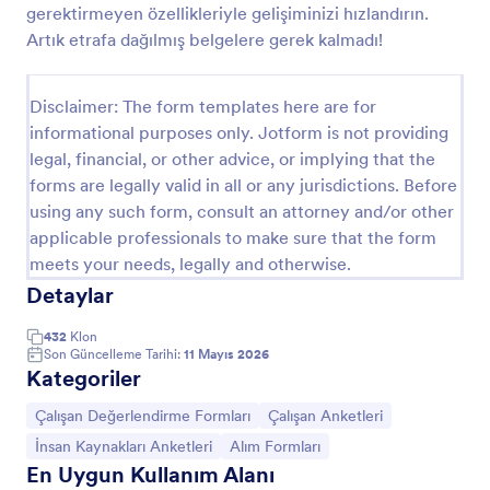
gerektirmeyen özellikleriyle gelişiminizi hızlandırın.
Artık etrafa dağılmış belgelere gerek kalmadı!
Başvuru Formu
Birincikat İnternet Teknolojileri
Disclaimer: The form templates here are for
informational purposes only. Jotform is not providing
legal, financial, or other advice, or implying that the
forms are legally valid in all or any jurisdictions. Before
Go to Category:
İş Başvuru Formları
using any such form, consult an attorney and/or other
applicable professionals to make sure that the form
Şablon Kullan
meets your needs, legally and otherwise.
Detaylar
Önizleme
432
Klon
Son Güncelleme Tarihi:
11 Mayıs 2026
Kategoriler
Kategoriye git:
Kategoriye git:
Çalışan Değerlendirme Formları
Çalışan Anketleri
Kategoriye git:
Kategoriye git:
İnsan Kaynakları Anketleri
Alım Formları
En Uygun Kullanım Alanı