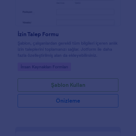
İzin Talep Formu
Şablon, çalışanlardan gerekli tüm bilgileri içeren anlık
izin taleplerini toplamanızı sağlar. Jotform ile daha
fazla özelleştirilmiş alan da ekleyebilirsiniz.
Go to Category:
İnsan Kaynakları Formları
Şablon Kullan
Önizleme