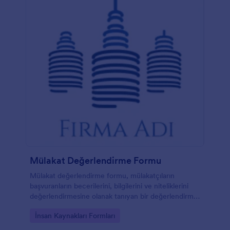
Mülakat Değerlendirme Formu
Mülakat değerlendirme formu, mülakatçıların
başvuranların becerilerini, bilgilerini ve niteliklerini
değerlendirmesine olanak tanıyan bir değerlendirme
formudur.
Go to Category:
İnsan Kaynakları Formları