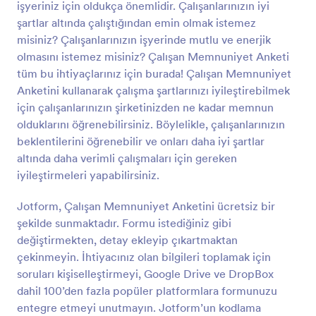
ücret ödemeden kişiselleştirebilirsiniz.
işyeriniz için oldukça önemlidir. Çalışanlarınızın iyi
şartlar altında çalıştığından emin olmak istemez
Önizleme
misiniz? Çalışanlarınızın işyerinde mutlu ve enerjik
olmasını istemez misiniz? Çalışan Memnuniyet Anketi
tüm bu ihtiyaçlarınız için burada! Çalışan Memnuniyet
Anketini kullanarak çalışma şartlarınızı iyileştirebilmek
için çalışanlarınızın şirketinizden ne kadar memnun
olduklarını öğrenebilirsiniz. Böylelikle, çalışanlarınızın
beklentilerini öğrenebilir ve onları daha iyi şartlar
altında daha verimli çalışmaları için gereken
iyileştirmeleri yapabilirsiniz.
Jotform, Çalışan Memnuniyet Anketini ücretsiz bir
şekilde sunmaktadır. Formu istediğiniz gibi
değiştirmekten, detay ekleyip çıkartmaktan
çekinmeyin. İhtiyacınız olan bilgileri toplamak için
soruları kişiselleştirmeyi, Google Drive ve DropBox
dahil 100’den fazla popüler platformlara formunuzu
entegre etmeyi unutmayın. Jotform’un kodlama