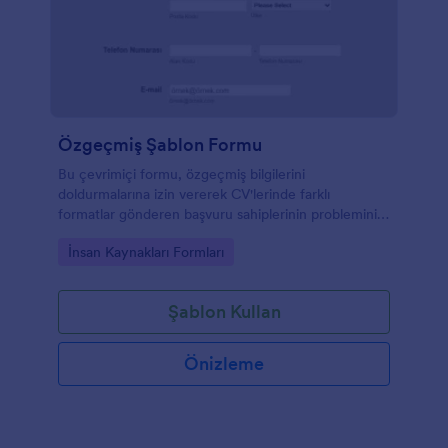
Özgeçmiş Şablon Formu
Bu çevrimiçi formu, özgeçmiş bilgilerini
doldurmalarına izin vererek CV'lerinde farklı
formatlar gönderen başvuru sahiplerinin problemini
çözebilirsiniz.
Go to Category:
İnsan Kaynakları Formları
Şablon Kullan
Önizleme