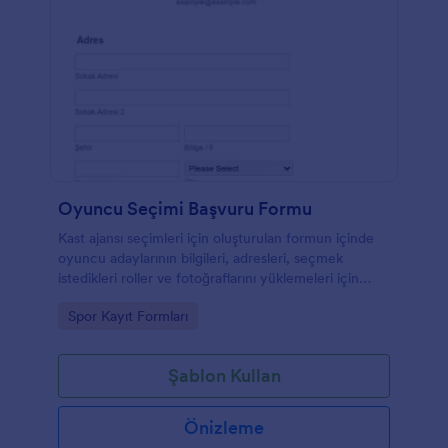
Oyuncu Seçimi Başvuru Formu
Kast ajansı seçimleri için oluşturulan formun içinde
oyuncu adaylarının bilgileri, adresleri, seçmek
istedikleri roller ve fotoğraflarını yüklemeleri için
gerekli alanlar bulunuyor.
Go to Category:
Spor Kayıt Formları
Şablon Kullan
Önizleme