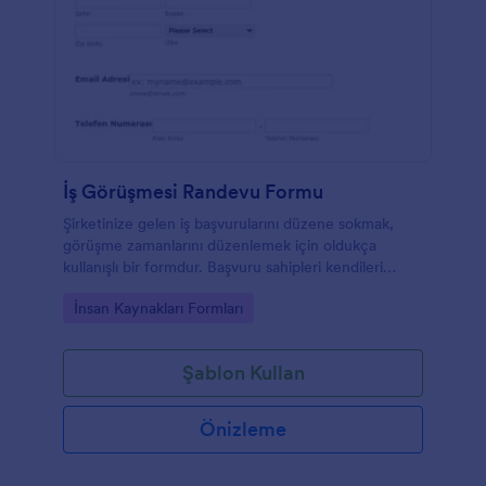
İş Görüşmesi Randevu Formu
Şirketinize gelen iş başvurularını düzene sokmak,
görüşme zamanlarını düzenlemek için oldukça
kullanışlı bir formdur. Başvuru sahipleri kendileri
hakkında gereken tüm bilgileri verebilir ve rande
Go to Category:
İnsan Kaynakları Formları
saatini belirleyebilirler.
Şablon Kullan
Önizleme