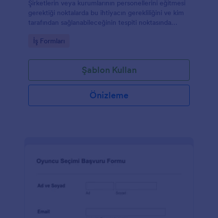
Şirketlerin veya kurumlarının personellerini eğitmesi
gerektiği noktalarda bu ihtiyacın gerekliliğini ve kim
tarafından sağlanabileceğinin tespiti noktasında
kullanılabilecek bir formdur.
Go to Category:
İş Formları
Şablon Kullan
Önizleme