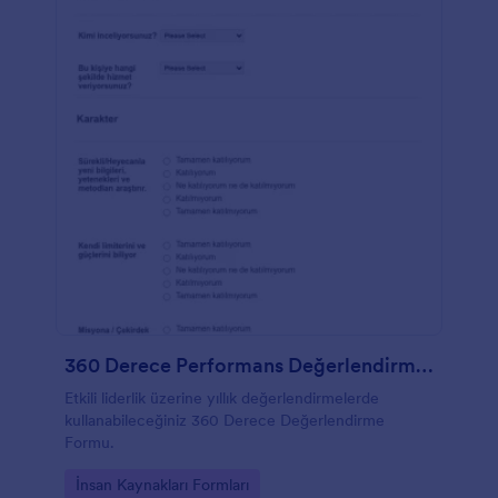
360 Derece Performans Değerlendirme Formu
Etkili liderlik üzerine yıllık değerlendirmelerde
kullanabileceğiniz 360 Derece Değerlendirme
Formu.
Go to Category:
İnsan Kaynakları Formları