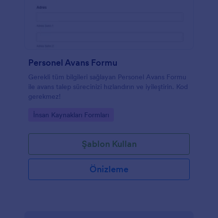
Personel Avans Formu
Gerekli tüm bilgileri sağlayan Personel Avans Formu
ile avans talep sürecinizi hızlandırın ve iyileştirin. Kod
gerekmez!
Go to Category:
İnsan Kaynakları Formları
Şablon Kullan
Önizleme