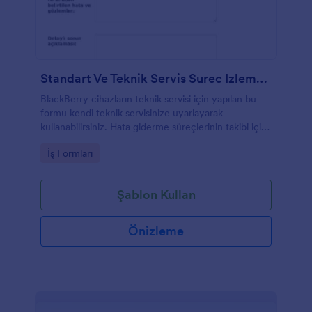
Standart Ve Teknik Servis Surec Izleme Formu
BlackBerry cihazların teknik servisi için yapılan bu
formu kendi teknik servisinize uyarlayarak
kullanabilirsiniz. Hata giderme süreçlerinin takibi için
tasarlanmıştır.
Go to Category:
İş Formları
Şablon Kullan
Önizleme