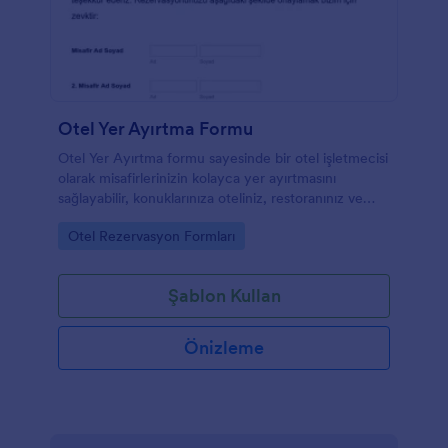
Otel Yer Ayırtma Formu
Otel Yer Ayırtma formu sayesinde bir otel işletmecisi
olarak misafirlerinizin kolayca yer ayırtmasını
sağlayabilir, konuklarınıza oteliniz, restoranınız ve
diğer otel imkanları hakkında bilgi verebilirsiniz.
Go to Category:
Otel Rezervasyon Formları
Konaklama tarihleri ve diğer ihtiyaçlar için özel
alanlara sahip olan bu formu kolayca kendinize göre
yeniden düzenleyebilirsiniz.
Şablon Kullan
Önizleme