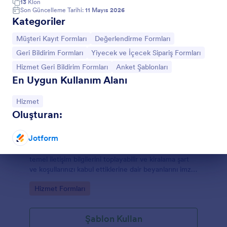
13
Klon
Son Güncelleme Tarihi:
11 Mayıs 2026
Kategoriler
Kategoriye git:
Kategoriye git:
Müşteri Kayıt Formları
Değerlendirme Formları
Kategoriye git:
Kategoriye git:
Geri Bildirim Formları
Yiyecek ve İçecek Sipariş Formları
Kategoriye git:
Kategoriye git:
Hizmet Geri Bildirim Formları
Anket Şablonları
En Uygun Kullanım Alanı
Kategoriye git:
Hizmet
Oluşturan:
Motosiklet Kiralama Sözleşmesi
Jotform
Motosiklet kiralama sözleşmesi ile müşterilerinizin
Diyalog sonu
temel iletişim bilgilerini toplayabilir ve kiralama şart
ve koşullarınızı kabul ettiklerine dair beyanlarını imzalı
bir biçimde alabilirsiniz.
Go to Category:
Hizmet Formları
Şablon Kullan