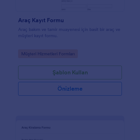
Araç Kayıt Formu
Araç bakım ve tamir muayenesi için basit bir araç ve
müşteri kayıt formu.
Go to Category:
Müşteri Hizmetleri Formları
Şablon Kullan
Önizleme