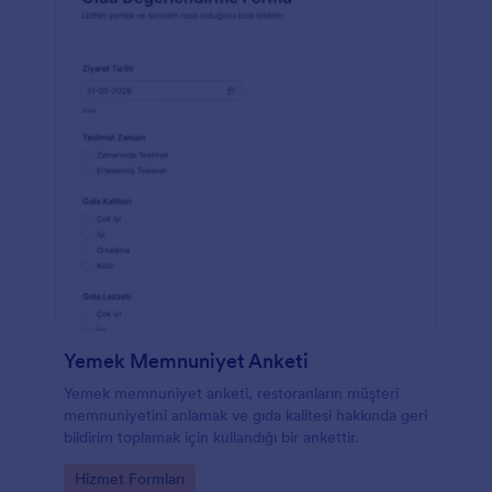
Yemek Memnuniyet Anketi
Yemek memnuniyet anketi, restoranların müşteri
memnuniyetini anlamak ve gıda kalitesi hakkında geri
bildirim toplamak için kullandığı bir ankettir.
Go to Category:
Hizmet Formları