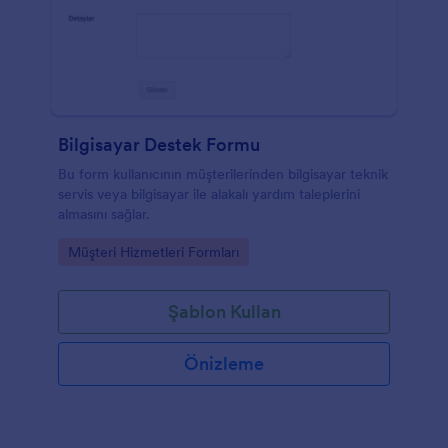
Bilgisayar Destek Formu
Bu form kullanıcının müşterilerinden bilgisayar teknik
servis veya bilgisayar ile alakalı yardım taleplerini
almasını sağlar.
Go to Category:
Müşteri Hizmetleri Formları
Şablon Kullan
Önizleme