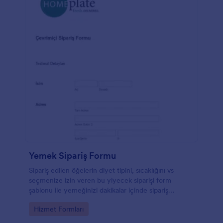
Yemek Sipariş Formu
Sipariş edilen öğelerin diyet tipini, sıcaklığını vs
seçmenize izin veren bu yiyecek siparişi form
şablonu ile yemeğinizi dakikalar içinde sipariş
edebilirsiniz.
Go to Category:
Hizmet Formları