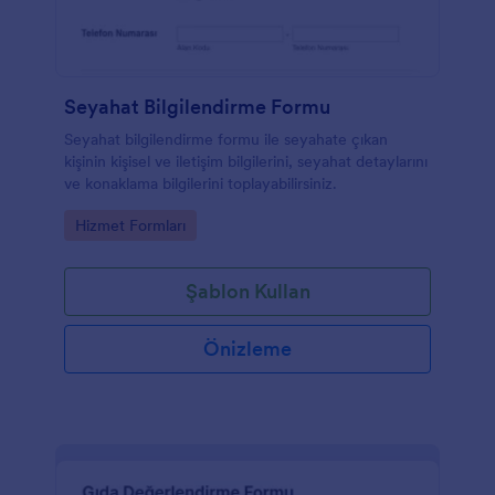
Seyahat Bilgilendirme Formu
Seyahat bilgilendirme formu ile seyahate çıkan
kişinin kişisel ve iletişim bilgilerini, seyahat detaylarını
ve konaklama bilgilerini toplayabilirsiniz.
Go to Category:
Hizmet Formları
Şablon Kullan
Önizleme