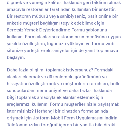
ölçmek ve yemeğin kalitesi hakkında geri bildirim almak
formu ile müşteri memnuniyetinizin ve servis
Önizleme
veriminizin artışını göreceksiniz!
amacıyla restoranlar tarafından kullanılan bir ankettir.
Bir restoran müdürü veya sahibiyseniz, basit online bir
anketle müşteri bağlılığını teşvik edebilmek için
ücretsiz Yemek Değerlendirme Formu şablonunu
kullanın. Form alanlarını restoranınızın menüsüne uygun
şekilde özelleştirin, logonuzu yükleyin ve formu web
sitenize yerleştirerek saniyeler içinde yanıt toplamaya
başlayın.
Daha fazla bilgi mi toplamak istiyorsunuz? Formdaki
alanları eklemek ve düzenlemek, görünümünü ve
hissiyatını özelleştirmek ve müşterilerin tercihleri, belli
sunuculardan memnuniyet ve daha fazlası hakkında
bilgi toplamak amacıyla ek alanlar eklemek için
araçlarımızı kullanın. Formu müşterilerinizle paylaşmak
ister misiniz? Herhangi bir cihazdan forma anında
erişmek için Jotform Mobil Form Uygulamasını indirin.
Telefonunuzdan fotoğraf içeren bir yanıtla bile direkt