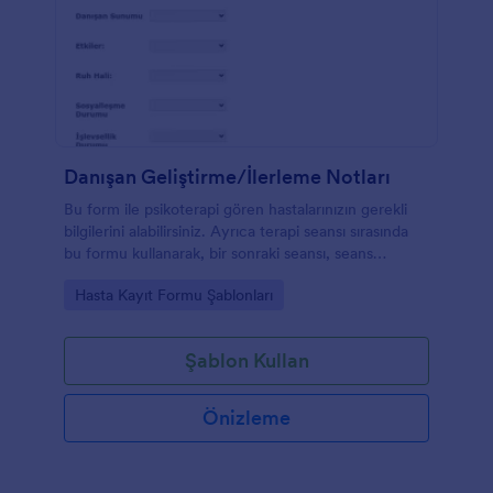
Danışan Geliştirme/İlerleme Notları
Bu form ile psikoterapi gören hastalarınızın gerekli
bilgilerini alabilirsiniz. Ayrıca terapi seansı sırasında
bu formu kullanarak, bir sonraki seansı, seans
sonrasında beklenen ilerleme noktasındaki
Go to Category:
Hasta Kayıt Formu Şablonları
hedeflerinizi not alabilirsiniz.
Şablon Kullan
Önizleme