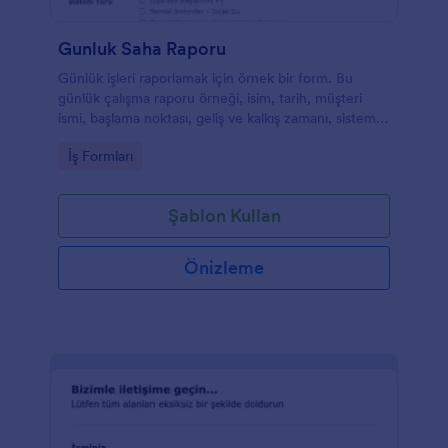
Gunluk Saha Raporu
Günlük işleri raporlamak için örnek bir form. Bu
günlük çalışma raporu örneği, isim, tarih, müşteri
ismi, başlama noktası, geliş ve kalkış zamanı, sistem
türü, iş kapsamı, sahip yorumları gibi alanları içerir.
Go to Category:
İş Formları
Ayrıca, raporu yazan kişi yorum ve gözlemlerini de
sizinle paylaşabilecek. Ek olarak da bu günlük iş
raporu örneğinde iş fotoğraflarını yükleyebilecekleri
Şablon Kullan
bir alan bulunuyor.
Önizleme