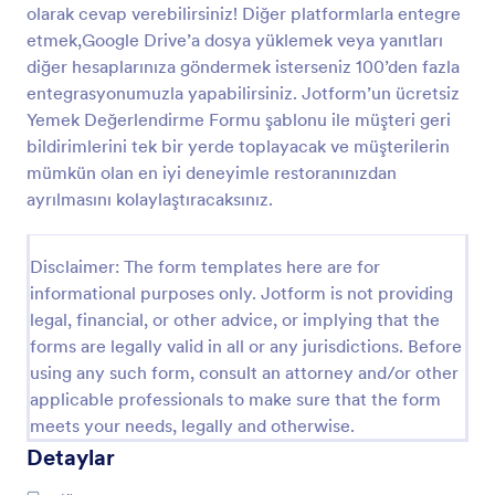
olarak cevap verebilirsiniz! Diğer platformlarla entegre
İnternet Sitesi Geribildirim Anketi
etmek,Google Drive’a dosya yüklemek veya yanıtları
diğer hesaplarınıza göndermek isterseniz 100’den fazla
İnternet sitesi geribildirim anketi
entegrasyonumuzla yapabilirsiniz. Jotform’un ücretsiz
Yemek Değerlendirme Formu şablonu ile müşteri geri
bildirimlerini tek bir yerde toplayacak ve müşterilerin
Go to Category:
İş Formları
mümkün olan en iyi deneyimle restoranınızdan
ayrılmasını kolaylaştıracaksınız.
Şablon Kullan
Disclaimer: The form templates here are for
Önizleme
informational purposes only. Jotform is not providing
legal, financial, or other advice, or implying that the
forms are legally valid in all or any jurisdictions. Before
using any such form, consult an attorney and/or other
applicable professionals to make sure that the form
meets your needs, legally and otherwise.
Detaylar