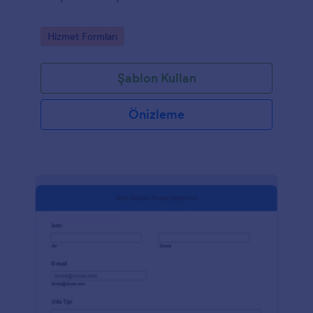
Go to Category:
Hizmet Formları
Şablon Kullan
Önizleme