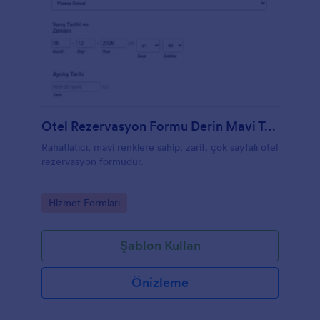
Otel Rezervasyon Formu Derin Mavi Tema
Rahatlatıcı, mavi renklere sahip, zarif, çok sayfalı otel
rezervasyon formudur.
Go to Category:
Hizmet Formları
Şablon Kullan
Önizleme