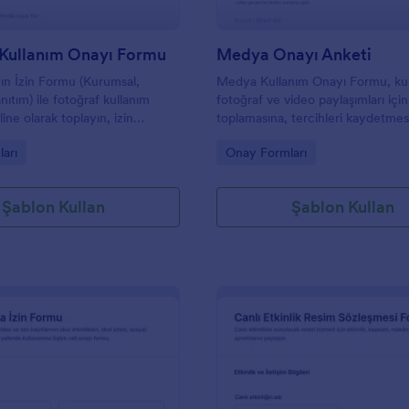
 Kullanım Onayı Formu
Medya Onayı Anketi
ın İzin Formu (Kurumsal,
Medya Kullanım Onayı Formu, ku
anıtım) ile fotoğraf kullanım
fotoğraf ve video paylaşımları için
line olarak toplayın, izin
toplamasına, tercihleri kaydetme
leştirin ve Jotform ile veri
Jotform üzerinden form yanıtı ile 
gory:
Go to Category:
arı
Onay Formları
cini tek yerden yönetin.
toplamayı tek noktadan yönetme
yardımcı olur.
Şablon Kullan
Şablon Kullan