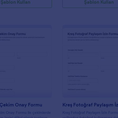
Şablon Kullan
Şablon Kullan
: Fotoğraf Çekim Onay Formu
: K
Önizleme
Önizleme
 Çekim Onay Formu
kim Onay Formu ile çekimlerde
Kreş Fotoğraf Paylaşım İzin Formu
m iznini dijital olarak toplayın,
velilerden fotoğraf kullanımına da