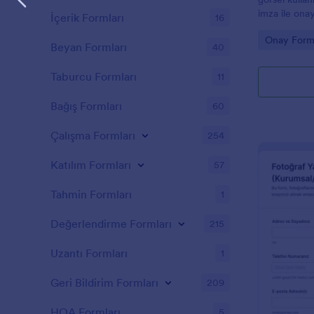
imza ile ona
İçerik Formları
16
üzerinden fo
Go to Cate
Onay Forml
yönetin.
Beyan Formları
40
Taburcu Formları
11
Bağış Formları
60
Çalışma Formları
254
Katılım Formları
57
Tahmin Formları
1
Değerlendirme Formları
215
Uzantı Formları
1
Geri Bildirim Formları
209
HOA Formları
5