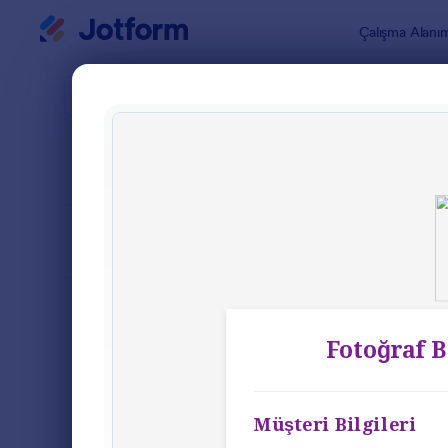
Diyalog başlangıcı
Çalışma Alanı
Form Şablo
Fotoğ
SIRALA
Popüler
20 Şablon
FORM DÜZENİ
Klasik
TÜRLER
Sipariş Formları
689
Kayıt Formları
570