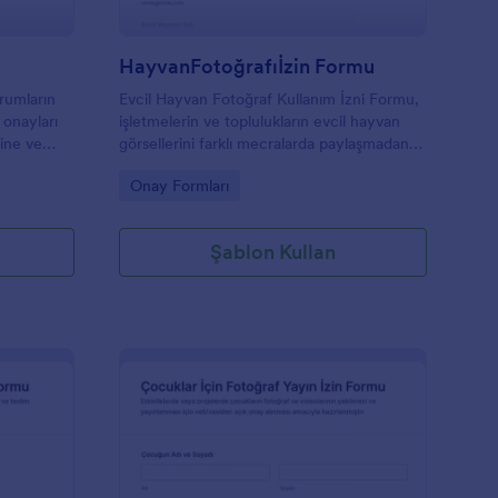
HayvanFotoğrafıİzin Formu
rumların
Evcil Hayvan Fotoğraf Kullanım İzni Formu,
 onayları
işletmelerin ve toplulukların evcil hayvan
sine ve
görsellerini farklı mecralarda paylaşmadan
veri
önce onay almasına, tercihleri
Go to Category:
Onay Formları
sine
kaydetmesine ve veri toplama sürecini
Jotform ile yönetmesine yardımcı olur.
Şablon Kullan