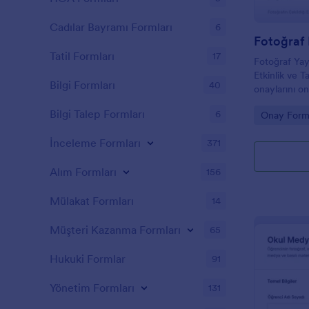
Cadılar Bayramı Formları
6
Fotoğraf
Tatil Formları
17
Fotoğraf Yay
Etkinlik ve T
Bilgi Formları
40
onaylarını on
kapsamını net
Bilgi Talep Formları
6
Go to Cate
Onay Forml
toplama süre
İnceleme Formları
371
Alım Formları
156
Mülakat Formları
14
Müşteri Kazanma Formları
65
Hukuki Formlar
91
Yönetim Formları
131