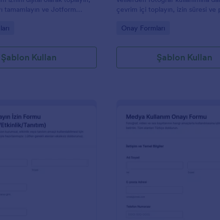
yı tamamlayın ve Jotform
çevrim içi toplayın, izin süresi ve
rm gönderimlerini tek yerde
tercihlerini netleştirin ve Jotform 
gory:
Go to Category:
arı
Onay Formları
toplama sürecinizi düzenleyin.
Şablon Kullan
Şablon Kullan
: Fotoğraf Kullanım Onayı Formu
: M
Önizleme
Önizleme