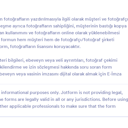
: Fotoğraf İzin Formu
: F
Önizleme
Önizleme
fotoğrafların yazdırılmasıyla ilgili olarak müşteri ve fotoğrafç
leşme ayrıca fotoğrafların sahipliğini, müşterinin bastığı kopya
ayan kullanımını ve fotoğrafların online olarak yüklenebilmesi
 formun hem müşteri hem de fotoğrafçı/fotoğraf şirketi
m, fotoğrafların lisansını koruyacaktır.
İzin Formu
Fotoğraf Baskı Yayın For
n Formu, herhangi bir endüstri
Fotoğraf Baskısı Yayın Formu Şab
i bilgileri, ebeveyn veya veli ayrıntıları, fotoğraf çekimi
erhangi bir amaç için
çekilen fotoğrafların yazdırılmasıyla
 yetkilendirme ve izin sözleşmesi hakkında soru soran form
cek genel bir izin formudur.
olarak müşteri ve fotoğrafçı arası
beveyn veya vasinin imzasını dijital olarak almak için E-İmza
rinin fotoğraflarını taraflarca
bir yayın sözleşmesidir. Sözleşme
gory:
Go to Category:
in Formu Şablonları
Fotoğraf İzin Formu Şablonları
an herhangi bir amaç için
fotoğrafların sahipliğini, müşterini
izin veren kişiden izin almaktır.
kopya sayısını, fotoğrafların ticari
informational purposes only. Jotform is not providing legal,
öznenin haklarında bulduğu
olmayan kullanımını ve fotoğraflar
Şablon Kullan
Şablon Kullan
e forms are legally valid in all or any jurisdictions. Before usin
iddiayı ifade eder. Bu Fotoğraf
olarak yüklenebilmesi durumunda
blonu, fotoğrafları endüstri
yetkilendirmeyi açıklamalıdır. Bu
ther applicable professionals to make sure that the form
ağlayıcı tarafından kullanılacak
hem müşteri hem de fotoğrafçı/f
afından doldurulacak açık onay
şirketi tarafından imzalanması öne
 bir online formdur. Hizmet
çünkü bu form, fotoğrafların lisan