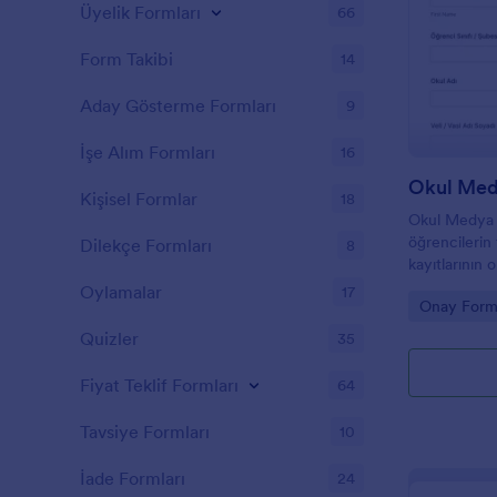
Üyelik Formları
66
Form Takibi
14
Aday Gösterme Formları
9
İşe Alım Formları
16
Kişisel Formlar
18
Okul Medya İ
öğrencilerin 
Dilekçe Formları
8
kayıtlarının 
yönelik onay
Oylamalar
17
Go to Cate
Onay Forml
için veri topl
Quizler
35
Fiyat Teklif Formları
64
Tavsiye Formları
10
İade Formları
24