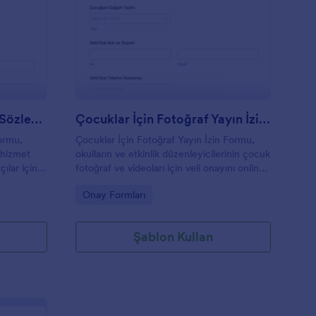
anlı Etkinlik Resimleme Sözleşmesi Formu 🎨
: Çocuklar İçin Fotoğr
Önizleme
Canlı Etkinlik Resimleme Sözleşmesi Formu 🎨
Çocuklar İçin Fotoğraf Yayın İzin Formu
Formu,
Çocuklar İçin Fotoğraf Yayın İzin Formu,
l hizmet
okulların ve etkinlik düzenleyicilerinin çocuk
çılar için
fotoğraf ve videoları için veli onayını online
ma ve form
olarak almasına ve veri toplama sürecini
Go to Category:
Onay Formları
Jotform ile düzenli biçimde yönetmesine
yardımcı olur.
Şablon Kullan