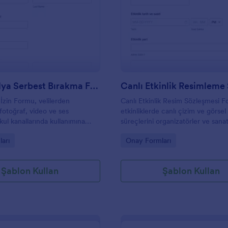
: Okul Medya Serbest Bırakma Formu
: C
Önizleme
Önizleme
Okul Medya Serbest Bırakma Formu
zin Formu, velilerden
Canlı Etkinlik Resim Sözleşmesi 
fotoğraf, video ve ses
etkinliklerde canlı çizim ve görse
okul kanallarında kullanımına
süreçlerini organizatörler ve sanat
 toplanmasını sağlayarak okullar
netleştirir, Jotform ile veri topla
gory:
Go to Category:
arı
Onay Formları
ama sürecini kolaylaştırır.
yanıtı takibini hızlandırır.
Şablon Kullan
Şablon Kullan