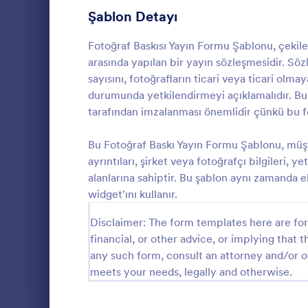
Şablon Detayı
Onay Formlarını Paylaşma
14
Seyahat İzin Formları
Fotoğraf Baskısı Yayın Formu Şablonu, çekilen 
11
arasında yapılan bir yayın sözleşmesidir. Söz
Recording Consent Forms
7
sayısını, fotoğrafların ticari veya ticari olm
durumunda yetkilendirmeyi açıklamalıdır. Bu
Tele sağlık Formları
7
tarafından imzalanması önemlidir çünkü bu for
Fotoğraf 
Makyaj Formları
4
Fotoğraf İzi
Bu Fotoğraf Baskı Yayın Formu Şablonu, müşter
tarafından h
Yaz Kampı Onam Formları
ayrıntıları, şirket veya fotoğrafçı bilgileri,
4
kullanılabile
alanlarına sahiptir. Bu şablon aynı zamanda e
Amacı, endüst
Hastane Taburcu Formu
3
widget'ını kullanır.
Go to Cate
Fotoğraf İz
kararlaştırıl
kullanmasına 
Finansman Onay Formları
2
Disclaimer: The form templates here are for 
İzin formu, 
financial, or other advice, or implying that th
herhangi bir 
LCV Formları
36
İzin Formu şa
any such form, consult an attorney and/or o
veya hizmet s
meets your needs, legally and otherwise.
Randevu Formları
97
olan kişi tar
içeren basit
İletişim Formları
183