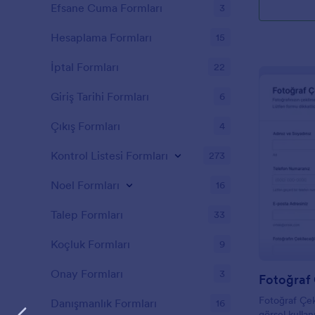
Efsane Cuma Formları
3
Hesaplama Formları
15
İptal Formları
22
Giriş Tarihi Formları
6
Çıkış Formları
4
Kontrol Listesi Formları
273
Noel Formları
16
Talep Formları
33
Koçluk Formları
9
Onay Formları
3
Fotoğraf
Fotoğraf Çe
Danışmanlık Formları
16
görsel kullanı