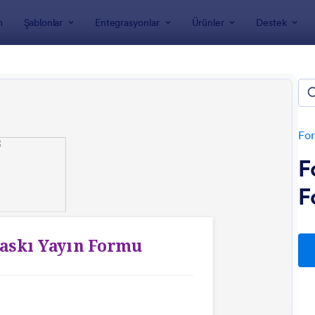
m
Şablonlar
Entegrasyonlar
Ürünler
Destek
nları
Feragat Formları
raf İzin Formu Şablonları
For
F
F
: Fotoğrafçı Model Sözleşmesi
: F
Önizleme
Önizleme