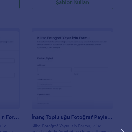
Şablon Kullan
reş Fotoğraf Paylaşım İzin Formu
: İnanç Topluluğu Fot
Önizleme
Kreş Fotoğraf Paylaşım İzin Formu
İnanç Topluluğu Fotoğraf Paylaşım İzni Formu
 ile
Kilise Fotoğraf Yayın İzin Formu, kilise
ir onayı
etkinliklerinde fotoğraf ve video kullanımına