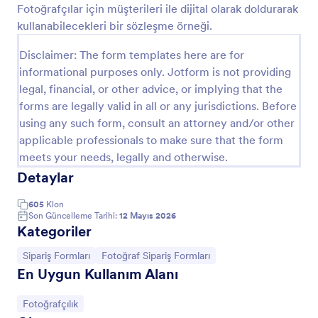
Fotoğrafçılar için müşterileri ile dijital olarak doldurarak
Önizleme
kullanabilecekleri bir sözleşme örneği.
Disclaimer: The form templates here are for
informational purposes only. Jotform is not providing
legal, financial, or other advice, or implying that the
forms are legally valid in all or any jurisdictions. Before
using any such form, consult an attorney and/or other
applicable professionals to make sure that the form
meets your needs, legally and otherwise.
Detaylar
605
Klon
Son Güncelleme Tarihi:
12 Mayıs 2026
Kategoriler
Kategoriye git:
Kategoriye git:
Sipariş Formları
Fotoğraf Sipariş Formları
En Uygun Kullanım Alanı
Kategoriye git:
Fotoğrafçılık