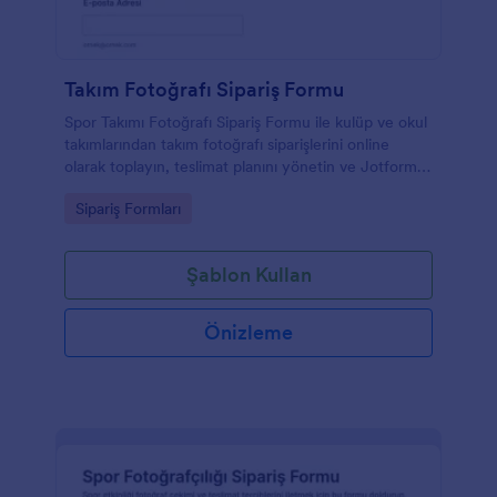
Takım Fotoğrafı Sipariş Formu
Spor Takımı Fotoğrafı Sipariş Formu ile kulüp ve okul
takımlarından takım fotoğrafı siparişlerini online
olarak toplayın, teslimat planını yönetin ve Jotform
üzerinden form yanıtlarını tek merkezde takip edin.
Go to Category:
Sipariş Formları
Şablon Kullan
Önizleme