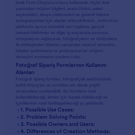
bırak Form Oluşturucu'sunu kullanarak, hiçbir kod
yazmadan müşteri bilgileri, seans türleri, paket
seçenekleri, dosya yüklemeleri ve güvenli ödeme
entegrasyonları için alanlar ekleyebilirsiniz. Jotform'un
platformu ayrıca otomatik veri toplama, gerçek
zamanlı bildirimler ve diğer iş araçlarıyla sorunsuz
entegrasyon sağlayarak, fotoğrafçıların ve stüdyoların
ilk etkileşimden itibaren zamandan tasarruf etmesine,
hataları azaltmasına ve profesyonel bir müşteri
deneyimi sunmasına yardımcı olur.
Fotoğraf Sipariş Formlarının Kullanım
Alanları
Fotoğraf sipariş formları, fotoğrafçılık sektöründeki
belirli ihtiyaçları ve zorlukları ele alarak çeşitli
senaryolara uyarlanabilir. Bu formların nasıl
kullanılabileceği, kimler için faydalı olabileceği ve
içeriklerinin nasıl farklılaşabileceği şu şekildedir:
+
1. Possible Use Cases:
+
2. Problem Solving Points:
Etkinlik Fotoğrafçılığı Rezervasyonları:
+
3. Possible Owners and Users:
+
4. Differences of Creation Methods: