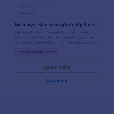
Mezuniyet Balosu Fotoğrafçılığı Sipariş Formu
Mezuniyet Balosu Fotoğrafçılığı Sipariş Formu,
fotoğrafçıların balo çekimleri için paket seçimi ve
planlama bilgilerini tek form yanıtı ile toplayarak veri
toplama sürecini düzenlemesine yardımcı olur.
Go to Category:
Fotoğraf Sipariş Formları
Şablon Kullan
Önizleme