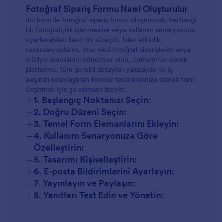
Etkinlik Rezervasyonları:
Fotoğraf Sipariş Formu Nasıl Oluşturulur
Okul veya Spor Fotoğrafçılığı:
Jotform ile fotoğraf sipariş formu oluşturmak, herhangi
Okul Fotoğrafçılığı:
bir fotoğrafçılık işletmesine veya kullanım senaryosuna
uyarlanabilen basit bir süreçtir. İster etkinlik
Ürün Fotoğrafçılığı:
Portre veya Stüdyo Çekimleri:
rezervasyonlarını, ister okul fotoğraf siparişlerini veya
stüdyo seanslarını yönetiyor olun, Jotform'un esnek
Baskı Siparişleri:
platformu, tüm gerekli detayları yakalayan ve iş
akışınızı kolaylaştıran formlar tasarlamanıza olanak tanır.
Ürün Fotoğraf Çekimi Siparişleri:
Başlamak için şu adımları izleyin:
+
1. Başlangıç Noktanızı Seçin:
+
2. Doğru Düzeni Seçin:
Fotoğraf Baskı Siparişleri:
+
3. Temel Form Elemanlarını Ekleyin:
+
4. Kullanım Senaryonuza Göre
Özelleştirin:
+
5. Tasarımı Kişiselleştirin:
+
6. E-posta Bildirimlerini Ayarlayın:
+
7. Yayınlayın ve Paylaşın:
+
8. Yanıtları Test Edin ve Yönetin: