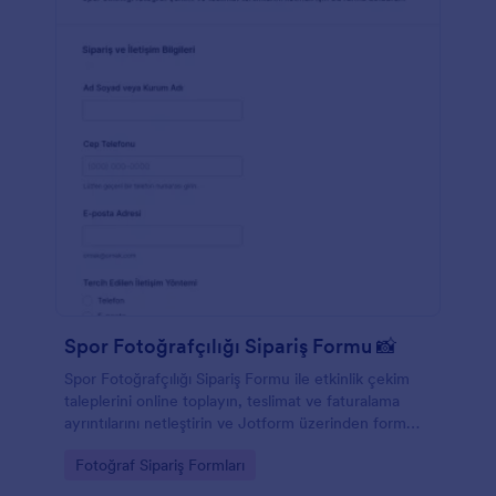
Spor Fotoğrafçılığı Sipariş Formu 📸
Spor Fotoğrafçılığı Sipariş Formu ile etkinlik çekim
taleplerini online toplayın, teslimat ve faturalama
ayrıntılarını netleştirin ve Jotform üzerinden form
yanıtlarını tek yerden yönetin.
Go to Category:
Fotoğraf Sipariş Formları