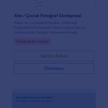
Aile / Çocuk Fotoğraf Sözleşmesi
Aileler ve çocuklarının beraber çekileceği
fotoğraflarda kullanılmak üzere fotoğrafçılar için
hazırlanmış bir fotoğraf sözleşmesi örneği.
Go to Category:
Fotoğrafçılık Formları
Şablon Kullan
Önizleme