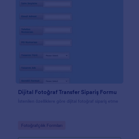
Dijital Fotoğraf Transfer Sipariş Formu
İstenilen özelliklere göre dijital fotoğraf sipariş etme
Go to Category:
Fotoğrafçılık Formları