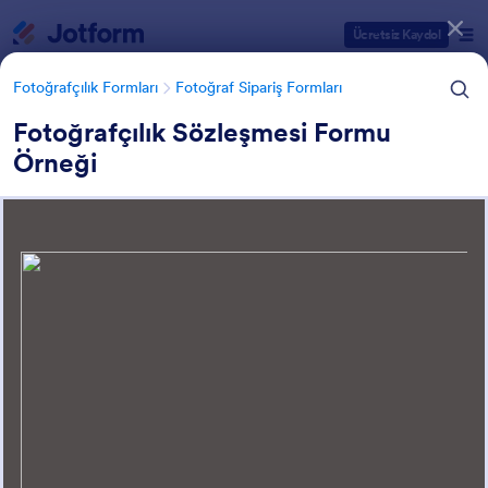
Diyalog başlangıcı
Ücretsiz Kaydol
Fotoğrafçılık Formları
Fotoğraf Sipariş Formları
Fotoğrafçılık Sözleşmesi Formu
Örneği
Form Şablonu Kategorileri
Fotoğrafçılık Formları
Fotoğraf Sipariş Formları
Fotoğraf Sipariş Formları
10 Şablon