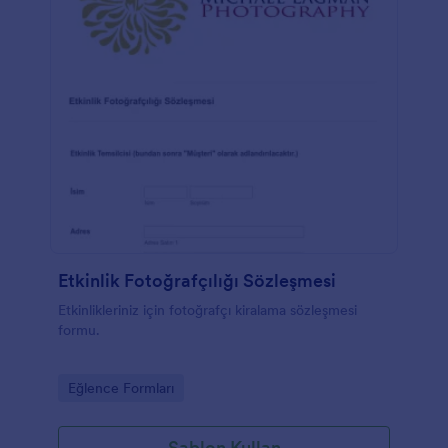
Etkinlik Fotoğrafçılığı Sözleşmesi
Etkinlikleriniz için fotoğrafçı kiralama sözleşmesi
formu.
Go to Category:
Eğlence Formları
Şablon Kullan