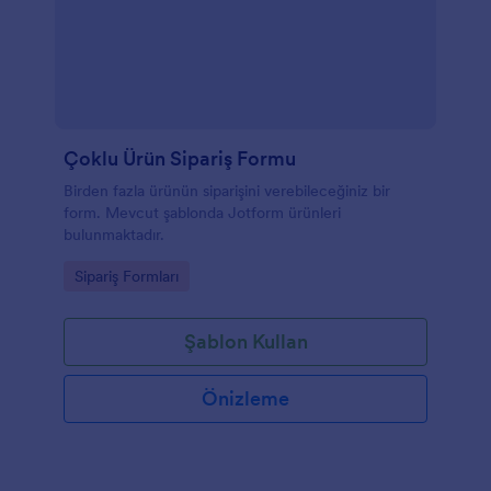
Çoklu Ürün Sipariş Formu
Birden fazla ürünün siparişini verebileceğiniz bir
form. Mevcut şablonda Jotform ürünleri
bulunmaktadır.
Go to Category:
Sipariş Formları
Şablon Kullan
Önizleme