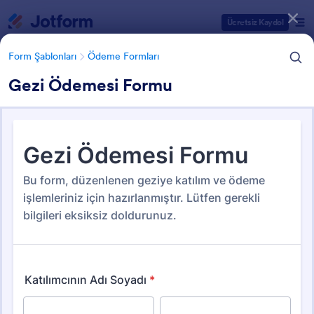
Diyalog başlangıcı
Ücretsiz Kaydol
Form Şablonları
Ödeme Formları
Gezi Ödemesi Formu
Form Şablonu Kategorileri
Form Şablonları
Ödeme Formları
Ödeme Formları
104 Şablon