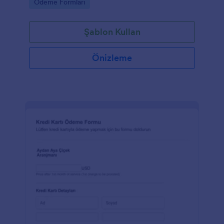
Go to Category:
Ödeme Formları
Şablon Kullan
Önizleme