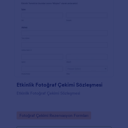
Etkinlik Fotoğraf Çekimi Sözleşmesi
Etkinlik Fotoğraf Çekimi Sözleşmesi
Go to Category:
Fotoğraf Çekimi Rezervasyon Formları