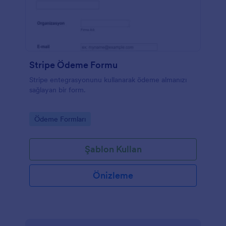
Stripe Ödeme Formu
Stripe entegrasyonunu kullanarak ödeme almanızı
sağlayan bir form.
Go to Category:
Ödeme Formları
Şablon Kullan
Önizleme