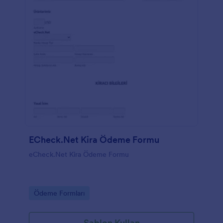
ECheck.Net Kira Ödeme Formu
eCheck.Net Kira Ödeme Formu
Go to Category:
Ödeme Formları
Şablon Kullan