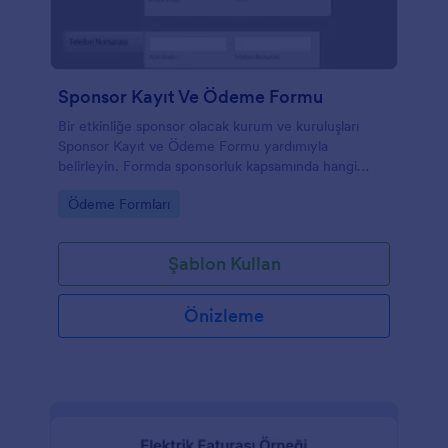
Sponsor Kayıt Ve Ödeme Formu
Bir etkinliğe sponsor olacak kurum ve kuruluşları
Sponsor Kayıt ve Ödeme Formu yardımıyla
belirleyin. Formda sponsorluk kapsamında hangi
pakete dahil olunacağı dahil ihtiyacınız olan tüm
Go to Category:
Ödeme Formları
bilgileri toplayabilirsiniz.
Şablon Kullan
Önizleme