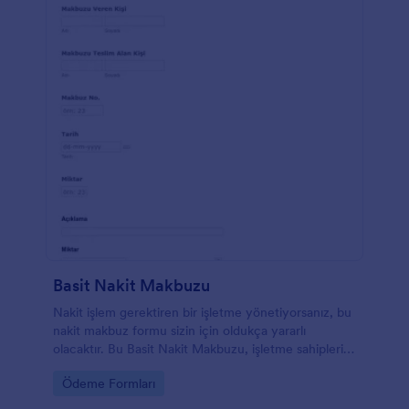
Basit Nakit Makbuzu
Nakit işlem gerektiren bir işletme yönetiyorsanız, bu
nakit makbuz formu sizin için oldukça yararlı
olacaktır. Bu Basit Nakit Makbuzu, işletme sahipleri,
muhasebeciler veya iş yapan herhangi bir kişi
Go to Category:
Ödeme Formları
tarafından, müşterilerinden gelen ödeme kanıtı
olarak yaygın olarak kullanılır. Bu formun amacı,