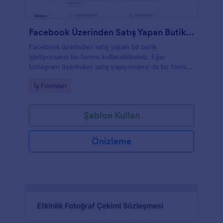
Facebook Üzerinden Satış Yapan Butikler Için Sipariş Formu
Facebook üzerinden satış yapan bir butik
işletiyorsanız bu formu kullanabilirsiniz. Eğer
Instagram üzerinden satış yapıyorsanız da bu formu
özelleştirerek kendinize uyarlayabilirsiniz.
Go to Category:
İş Formları
Şablon Kullan
Önizleme