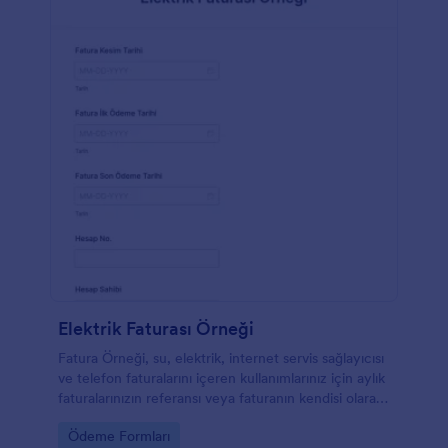
Elektrik Faturası Örneği
Fatura Örneği, su, elektrik, internet servis sağlayıcısı
ve telefon faturalarını içeren kullanımlarınız için aylık
faturalarınızın referansı veya faturanın kendisi olarak
hizmet veren bir belgedir. Bu belge, kullanımlarınızın
Go to Category:
Ödeme Formları
takibini yapmanız ve aylık gelir gider hesabınızı