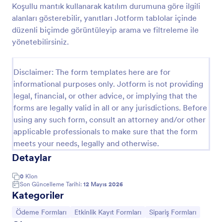
Koşullu mantık kullanarak katılım durumuna göre ilgili
Ödeme Formu
alanları gösterebilir, yanıtları Jotform tablolar içinde
düzenli biçimde görüntüleyip arama ve filtreleme ile
Satış yapıp ödeme almak için kullanılabilecek bir
form.
yönetebilirsiniz.
Go to Category:
İş Formları
Disclaimer: The form templates here are for
informational purposes only. Jotform is not providing
legal, financial, or other advice, or implying that the
Şablon Kullan
forms are legally valid in all or any jurisdictions. Before
using any such form, consult an attorney and/or other
Önizleme
applicable professionals to make sure that the form
meets your needs, legally and otherwise.
Detaylar
0
Klon
Son Güncelleme Tarihi:
12 Mayıs 2026
Kategoriler
Kategoriye git:
Kategoriye git:
Kategoriye git:
Ödeme Formları
Etkinlik Kayıt Formları
Sipariş Formları