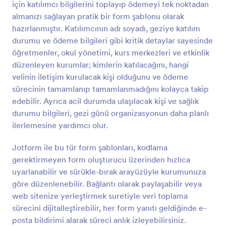
için katılımcı bilgilerini toplayıp ödemeyi tek noktadan
amaçlamaktadır. Form, müşterinin adı, tarihi, ödeme
Önizleme
tutarı, makbuz numarası, ödeme nedeni ve alıcının
almanızı sağlayan pratik bir form şablonu olarak
adı gibi önemli bilgileri toplar ve otomatik olarak
hazırlanmıştır. Katılımcının adı soyadı, geziye katılım
Jotform hesabınıza gönderir.
durumu ve ödeme bilgileri gibi kritik detaylar sayesinde
öğretmenler, okul yönetimi, kurs merkezleri ve etkinlik
düzenleyen kurumlar; kimlerin katılacağını, hangi
velinin iletişim kurulacak kişi olduğunu ve ödeme
sürecinin tamamlanıp tamamlanmadığını kolayca takip
edebilir. Ayrıca acil durumda ulaşılacak kişi ve sağlık
durumu bilgileri, gezi günü organizasyonun daha planlı
ilerlemesine yardımcı olur.
Jotform ile bu tür form şablonları, kodlama
gerektirmeyen form oluşturucu üzerinden hızlıca
uyarlanabilir ve sürükle-bırak arayüzüyle kurumunuza
göre düzenlenebilir. Bağlantı olarak paylaşabilir veya
web sitenize yerleştirmek suretiyle veri toplama
sürecini dijitalleştirebilir, her form yanıtı geldiğinde e-
posta bildirimi alarak süreci anlık izleyebilirsiniz.