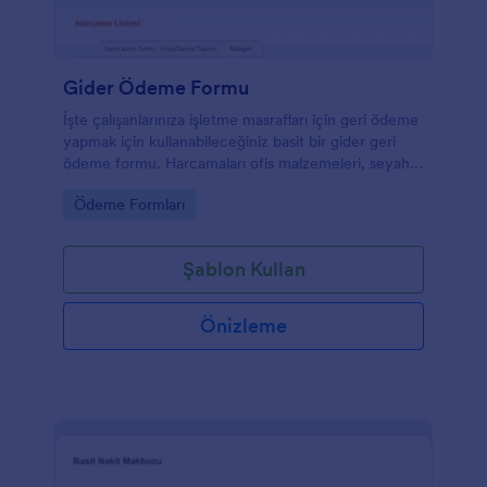
Gider Ödeme Formu
İşte çalışanlarınıza işletme masrafları için geri ödeme
yapmak için kullanabileceğiniz basit bir gider geri
ödeme formu. Harcamaları ofis malzemeleri, seyahat
ücretleri, internet kullanımı, bilgisayar yazılımı vb.
Go to Category:
Ödeme Formları
Olabilir. Bu basit geri ödeme formu ile çalışanın iş ve
irtibat bilgilerini gider listesiyle birlikte
toplayabilirsiniz. Basılı bir kopyasına ihtiyacınız olursa,
Şablon Kullan
bu geri ödeme formunu da yazdırabilirsiniz. Bu geri
ödeme formu şablonu ile işletmenizin gider geri
ödeme isteklerini kolayca toplamaya, düzenlemeye
Önizleme
ve düzenlemeye başlayın!