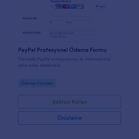
PayPal Profesyonel Ödeme Formu
Formdaki PayPal entegrasyonu ile ödemelerinizi
daha kolay alabilirsiniz.
Go to Category:
Ödeme Formları
Şablon Kullan
Önizleme