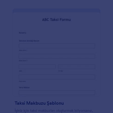
standart işletme ücretini ödemeniz yeterlidir! PayPal
Business, banka kartı, kredi kartı, PayPal, Venmo ve
diğer birçok ödeme yöntemi aracılığıyla ödeme
almanıza olanak tanır ve müşterilerinize PayPal
Business Ödeme Formunuzdan veya web sitenizden
ayrılmak zorunda kalmadan daha fazla ödeme
yöntemi sunar. Jotform'un sürükle-bırak arayüzü ile
logonuzu ekleyerek, yazı tipleri ile renkleri
güncelleyerek, tasarımı yeniden düzenleyerek ve
hatta siparişleri diğer hesaplara otomatik olarak
göndermek üzere 100'den fazla entegrasyon
kullanarak bu form şablonunu işletmenize uygun
hale getirebilirsiniz.
Taksi Makbuzu Şablonu
İşiniz için taksi makbuzları oluşturmak istiyorsanız,