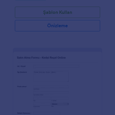
yapmanızda oldukça kullanışlıdır. Bu Fatura Örneği,
hesap numarası, hesap sahibinin adı, fatura tarihi,
Şablon Kullan
fatura ödeme dönemi, geçmiş ve güncel borçlar, son
ödeme tarihi, kullanım detayı ve dikkat edilmesi
gereken bilgileri içerir. Bu PDF şablonu, kullanımları
Önizleme
tablo formatında görmeniz için Veri Tablosu
kullanıyor. Aynı zamanda bu PDF şablonu borçları ve
ücretleri otomatik olarak eklemek ve toplam miktar
alanında yazmak için Form Hesaplama widgetını da
kullanıyor. Bunlara ek olarak, tablo doldurulduktan
sonra kullanım ve maliyet sütunları ekleyen
Güncelleme ve Hesaplama koşulunu da kullanıyor.
PDF Düzenleyiciyi kullanarak şablonun logosunu ve
tema rengini kolayca değiştirin.