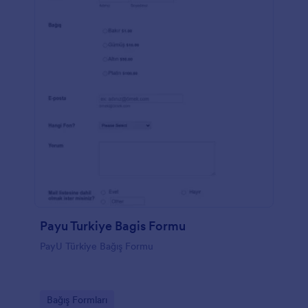
Payu Turkiye Bagis Formu
PayU Türkiye Bağış Formu
Go to Category:
Bağış Formları