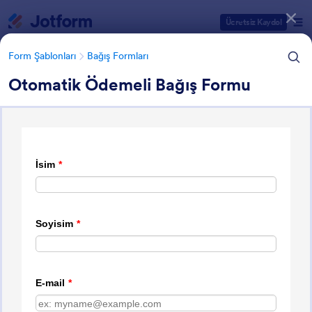
Diyalog başlangıcı
Ücretsiz Kaydol
Form Şablonları
Bağış Formları
Otomatik Ödemeli Bağış Formu
Form Şablonu Kategorileri
Form Şablonları
Bağış Formları
Bağış Formları
60 Şablon