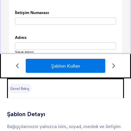
Şablon Kullan
Online Bağış Toplama Formu
Online Bağış Toplama Formu
Genel Bakış
Go to Category:
Bağış Formları
Şablon Detayı
Şablon Kullan
Bağışçılarınızın yalnızca isim, soyad, meslek ve iletişim