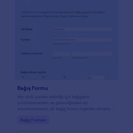
Bağış Formu
Her türlü yardım etkinliği için bağışların
yürütülmesinden ve güvenliğinden siz
sorumlusuysanız, bir bağış formu organize olmanıza
yardımcı olmak için bir zorunluluktur. Bu formu
Go to Category:
Bağış Formları
herhangi bir kişi veya kuruluştan bağış toplamak için
kullanabilirsiniz.