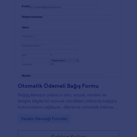
Otomatik Ödemeli Bağış Formu
Bağışçılarınızın yalnızca isim, soyad, meslek ve
iletişim bilgilerini vererek istedikleri miktarda bağışta
bulunmalarını sağlayan, dilerlerse otomatik ödeme
talimatı verebilecekleri, e-posta güncellemelerini
Go to Category:
Yardım Derneği Formları
almayı kabul edebilecekleri ve gönüllü olabilecekleri
form örneği.
Şablon Kullan