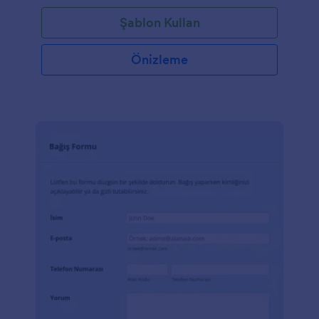
renklerinizi, resimleri formunuza ekleyin, ve kan
Şablon Kullan
bağışlarını bugün Jotform'dan kabul etmeye
başlayın.
Önizleme