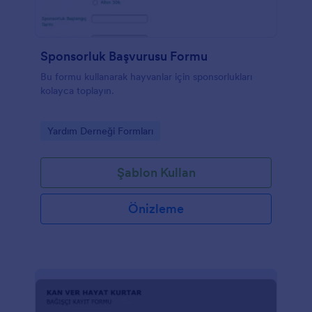
Sponsorluk Başvurusu Formu
Bu formu kullanarak hayvanlar için sponsorlukları
kolayca toplayın.
Go to Category:
Yardım Derneği Formları
Şablon Kullan
Önizleme