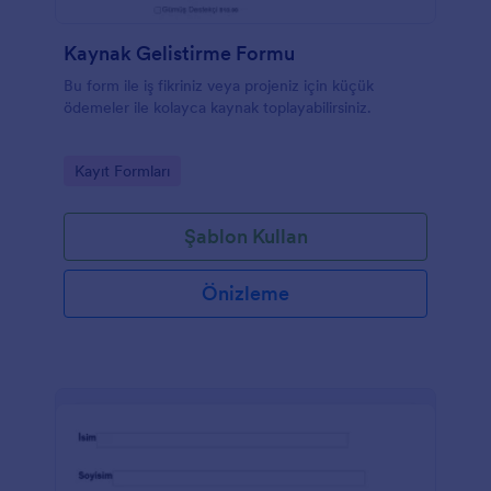
Kaynak Gelistirme Formu
Bu form ile iş fikriniz veya projeniz için küçük
ödemeler ile kolayca kaynak toplayabilirsiniz.
Go to Category:
Kayıt Formları
Şablon Kullan
Önizleme