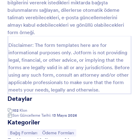
bilgilerini vererek istedikleri miktarda bağışta
Önizleme
bulunmalarını sağlayan, dilerlerse otomatik ödeme
talimatı verebilecekleri, e-posta güncellemelerini
almayı kabul edebilecekleri ve gönüllü olabilecekleri
form örneği.
Disclaimer: The form templates here are for
informational purposes only. Jotform is not providing
legal, financial, or other advice, or implying that the
forms are legally valid in all or any jurisdictions. Before
using any such form, consult an attorney and/or other
applicable professionals to make sure that the form
meets your needs, legally and otherwise.
Detaylar
102
Klon
Son Güncelleme Tarihi:
13 Mayıs 2026
Kategoriler
Kategoriye git:
Kategoriye git:
Bağış Formları
Ödeme Formları