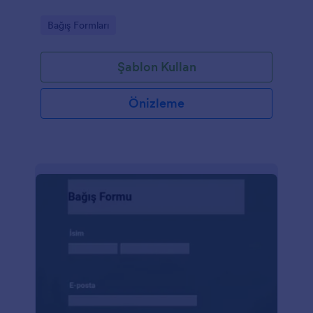
Go to Category:
Bağış Formları
Şablon Kullan
Önizleme