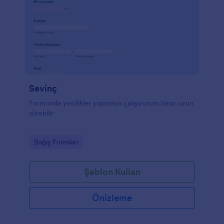
Sevinç
Formunda yenilikler yapmaya çalışıyorum biraz uzun
sürebilir
Go to Category:
Bağış Formları
Şablon Kullan
Önizleme