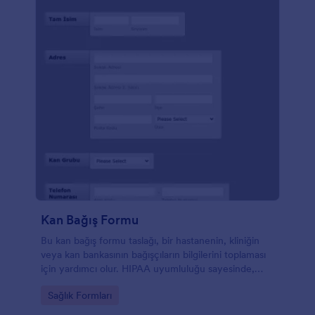
Kan Bağış Formu
Bu kan bağış formu taslağı, bir hastanenin, kliniğin
veya kan bankasının bağışçıların bilgilerini toplaması
için yardımcı olur. HIPAA uyumluluğu sayesinde,
sağlıkla alakalı en hassas bilgileriniz bile güvende
Go to Category:
Sağlık Formları
olacaktır. Jotform'daki diğer taslaklar gibi, bu form da
tamamen özelleştirmeye açıktır. Logonuzu,