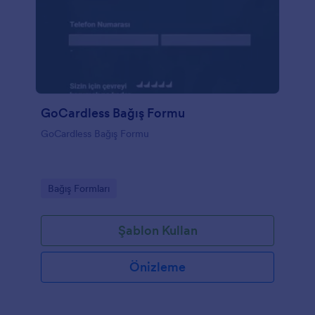
GoCardless Bağış Formu
GoCardless Bağış Formu
Go to Category:
Bağış Formları
Şablon Kullan
Önizleme