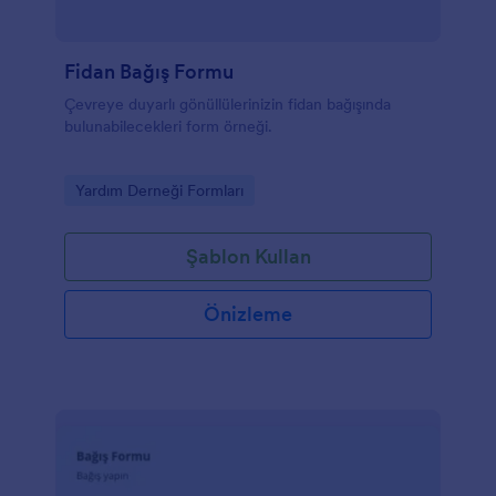
Fidan Bağış Formu
Çevreye duyarlı gönüllülerinizin fidan bağışında
bulunabilecekleri form örneği.
Go to Category:
Yardım Derneği Formları
Şablon Kullan
Önizleme