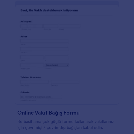
verilerinizi elektronik tablo, kart ve takvim
görünümünde görmenizi sağlayan Jotform Tablolar
kısmını da unutmayın. Ücretsiz bir Eşya Bağış Formu
ile kağıt formlardan kurtulun ve bağışları online olarak
takip edin!
Online Vakıf Bağış Formu
Bu basit ama çok güçlü formu kullanarak vakıflarınız
için çevrimiçi / çevrimdışı bağışları kabul edin.