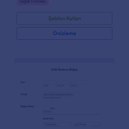
Go to Category:
Sağlık Formları
Şablon Kullan
Önizleme