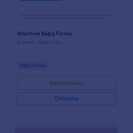
Braintree Bağış Formu
Braintree - Bağış Formu
Go to Category:
Bağış Formları
Şablon Kullan
Önizleme