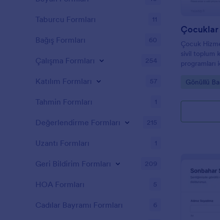
Taburcu Formları
11
Bağış Formları
60
Çocuk Hizme
sivil toplum 
Çalışma Formları
254
programları i
toplama, değ
Katılım Formları
57
Go to Cate
Gönüllü Ba
Jotform ile ko
Tahmin Formları
1
Değerlendirme Formları
215
Uzantı Formları
1
Geri Bildirim Formları
209
HOA Formları
5
Cadılar Bayramı Formları
6