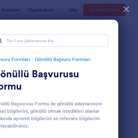
Kurumsal
Fiyatlandırma
Giriş
Ücretsiz Kaydol
vuru Formları
Gönüllü Başvuru Formları
önüllü Başvurusu
ormu
üllü Başvurusu Formu ile gönüllü adaylarınızın
isel bilgilerini, gönüllü olmak istedikleri alanlar
önüllü Başvurusu Formu
: Depremzede Burs D
Önizleme
kında ayrıntılı bilgilerini ve referans bilgilerini
layabilirsiniz.