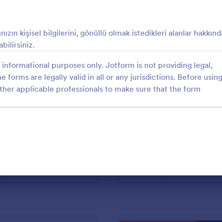
: Gönüllü İşe Alım Formu
: H
Önizleme
Önizleme
zın kişisel bilgilerini, gönüllü olmak istedikleri alanlar hakkınd
abilirsiniz.
informational purposes only. Jotform is not providing legal,
e forms are legally valid in all or any jurisdictions. Before usin
şe Alım Formu
ther applicable professionals to make sure that the form
yardım kuruşunuza başvuruda
Başvuru formları şirketler, okullar
lerin gerekli bilgilerini alabilir,
amacı gütmeyen kuruşlar için kri
 olduğu günleri seçtirebilirsiniz.
sahiptir. Jotform hayvanları kurt
adına, gönüllülerin bir araya gelm
gory:
Go to Category:
rmları
Hayvan Barınağı Formları
yardımcı oluyor.
Şablon Kullan
Şablon Kullan