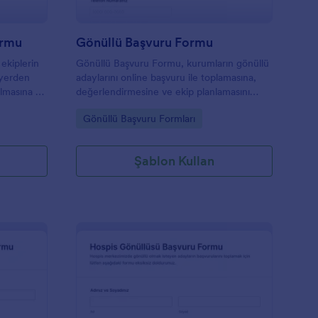
ormu
Gönüllü Başvuru Formu
ekiplerin
Gönüllü Başvuru Formu, kurumların gönüllü
 yerden
adaylarını online başvuru ile toplamasına,
almasına ve
değerlendirmesine ve ekip planlamasını
n düzenli
hızlandırmasına yardımcı olan
Go to Category:
Gönüllü Başvuru Formları
ur.
özelleştirilebilir bir form şablonudur.
Şablon Kullan