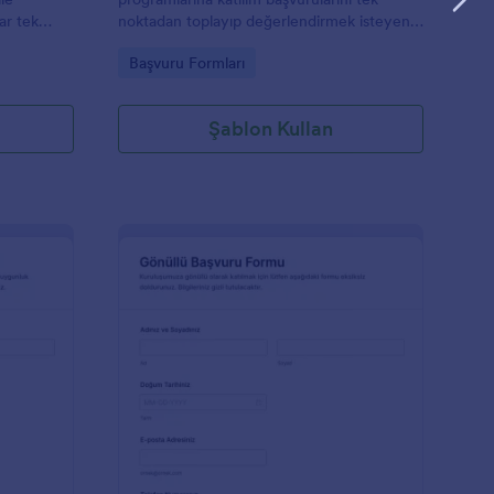
ar tek
noktadan toplayıp değerlendirmek isteyen
lan bir
sivil toplum kuruluşları, belediyeler ve
Go to Category:
Başvuru Formları
gönüllü grupları için pratik bir form
şablonudur.
Şablon Kullan
eçmen Gönüllü Talep Formu
: Gönüllü Başvuru Fo
Önizleme