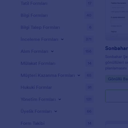
Tatil Formları
17
Bilgi Formları
40
Bilgi Talep Formları
6
İnceleme Formları
371
Alım Formları
156
Sonbahar Şen
gönüllüleri o
Mülakat Formları
14
planlamasını 
üzerinden ve
Müşteri Kazanma Formları
65
Go to Cate
Gönüllü Ba
noktadan yö
Hukuki Formlar
91
Yönetim Formları
131
Üyelik Formları
66
Form Takibi
14