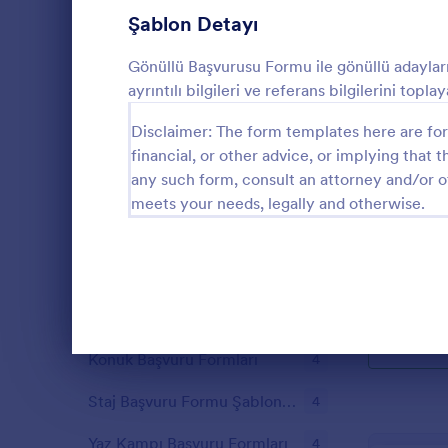
Şablon Detayı
Kredi Başvuru Formları
13
Okul Başvuru Formları
Gönüllü Başvurusu Formu ile gönüllü adaylarını
12
ayrıntılı bilgileri ve referans bilgilerini toplay
Medikal Başvuru Formları
11
Disclaimer: The form templates here are for 
Tedarikçi Başvuru Formu Şablonları
10
financial, or other advice, or implying that th
Gönüllü İ
any such form, consult an attorney and/or o
Evcil Hayvan Sahiplenme Başvuru Formu Şablonları
10
meets your needs, legally and otherwise.
Bu form ile 
bulunacak kişi
Burs Başvuru Formları
6
onlara müsait
Sponsor Başvuru Formları
5
Go to Cate
Başvuru Fo
Kiracı Başvuru Formları
5
Konuk Başvuru Formları
4
Diyalog sonu
Staj Başvuru Formu Şablonları
4
Yaz Kampı Başvuru Formları
4