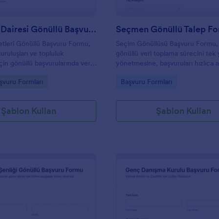
Çocuklar Dairesi Gönüllü Başvuru Formu
Seçmen Gönüllü Talep F
tleri Gönüllü Başvuru Formu,
Seçim Gönüllüsü Başvuru Formu, 
kuruluşları ve topluluk
gönüllü veri toplama sürecini tek
çin gönüllü başvurularında veri
yönetmesine, başvuruları hızlıca 
erlendirme ve iletişim sürecini
form yanıtlarını Jotform üzerinde
gory:
Go to Category:
şvuru Formları
Başvuru Formları
laylaştırır.
şekilde takip etmesine yardımcı ol
Şablon Kullan
Şablon Kullan