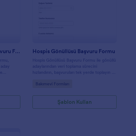
enç Danışma Kurulu Başvuru Formu
: Hospis Gönüllüsü B
Önizleme
Genç Danışma Kurulu Başvuru Formu
Hospis Gönüllüsü Başvuru Formu
ormu,
Hospis Gönüllüsü Başvuru Formu ile gönüllü
n aday
adaylarından veri toplama sürecini
le
hızlandırın, başvuruları tek yerde toplayın ve
Jotform ile değerlendirme sürecini daha
Go to Category:
Bakımevi Formları
ı tek yerde
düzenli yönetin.
Şablon Kullan