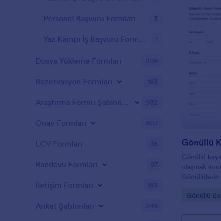
Personel Başvuru Formları
3
Yaz Kampı İş Başvuru Formları
1
Dosya Yükleme Formları
206
Rezervasyon Formları
183
Araştırma Formu Şablonları
932
Onay Formları
607
Gönüllü 
LCV Formları
36
Gönüllü kayıt
Randevu Formları
97
ulaşmak konu
Gönüllülerin
İletişim Formları
183
kullanabilceğ
Go to Cate
Gönüllü Ba
hazırladığımı
Anket Şablonları
249
sizin için to
Formumuzu 