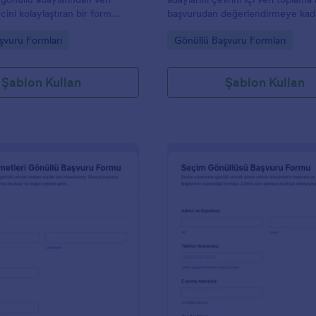
ini kolaylaştıran bir form
başvurudan değerlendirmeye kad
 ve dernekler, vakıflar ile okul
noktadan yönetmesine yardımcı o
gory:
Go to Category:
şvuru Formları
Gönüllü Başvuru Formları
ın başvuruları tek yerde
form şablonudur.
yardımcı olur.
Şablon Kullan
Şablon Kullan
: Çocuklar Dairesi Gönüllü Başvuru Formu
: S
Önizleme
Önizleme