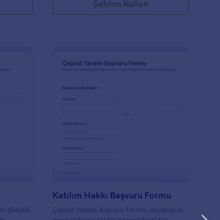
Şablon Kullan
önüllü Başvuru Formu
: Katılım Hakkı Başvu
Önizleme
Katılım Hakkı Başvuru Formu
ın gönüllü
Çapraz Yardım Başvuru Formu, dayanışma
ile
programlarına katılım başvurularını tek