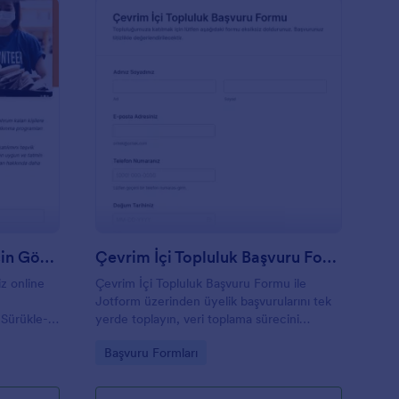
ivil Toplum Kuruluşları Için Gönüllü Başvuru Formu
: Çevrim İçi Topluluk
Önizleme
Sivil Toplum Kuruluşları Için Gönüllü Başvuru Formu
Çevrim İçi Topluluk Başvuru Formu
iz online
Çevrim İçi Topluluk Başvuru Formu ile
Jotform üzerinden üyelik başvurularını tek
. Sürükle-
yerde toplayın, veri toplama sürecini
lama
hızlandırın ve form gönderimlerini kolayca
Go to Category:
Başvuru Formları
tirin.
takip ederek adayları daha hızlı
değerlendirin.