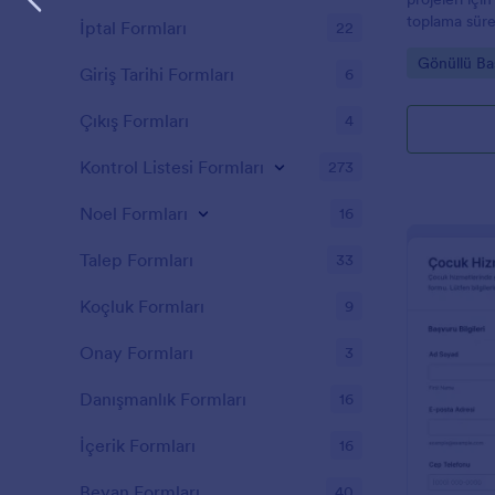
toplama sürec
İptal Formları
22
şablonu sunar
Go to Cate
Gönüllü Ba
toplulukların
Giriş Tarihi Formları
6
yönetmesine 
Çıkış Formları
4
Kontrol Listesi Formları
273
Noel Formları
16
Talep Formları
33
Koçluk Formları
9
Onay Formları
3
Danışmanlık Formları
16
İçerik Formları
16
Beyan Formları
40