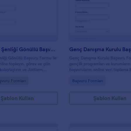
: Sonbahar Şenliği Gönüllü Başvuru Formu
: G
Önizleme
Önizleme
Sonbahar Şenliği Gönüllü Başvuru Formu
liği Gönüllü Başvuru Formu ile
Genç Danışma Kurulu Başvuru F
nline toplayın, görev ve gün
gençlik programları ve kurumları
kolaylaştırın ve Jotform
başvurularını online veri toplama i
ri toplama sürecini tek
yönetmesine, değerlendirmeyi
gory:
Go to Category:
şvuru Formları
Başvuru Formları
netin.
hızlandırmasına ve form yanıtların
takip etmesine yardımcı olur.
Şablon Kullan
Şablon Kullan