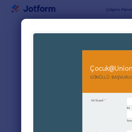
Diyalog başlangıcı
Çalışma Alanı
Form Şablo
Gönül
SIRALA
Popüler
20 Şablon
FORM DÜZENİ
Klasik
TÜRLER
Sipariş Formları
689
Kayıt Formları
570