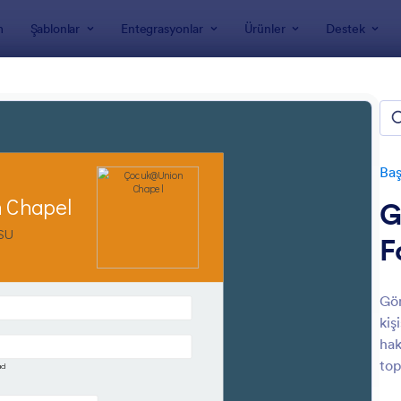
m
Şablonlar
Entegrasyonlar
Ürünler
Destek
nları
Başvuru Formları
Gönüllü Başvuru Formları
lü Başvuru Formları
Baş
G
F
Gön
kiş
: Afet Sonrası Gönüllü Toplama Formu
: G
Önizleme
Önizleme
hak
top