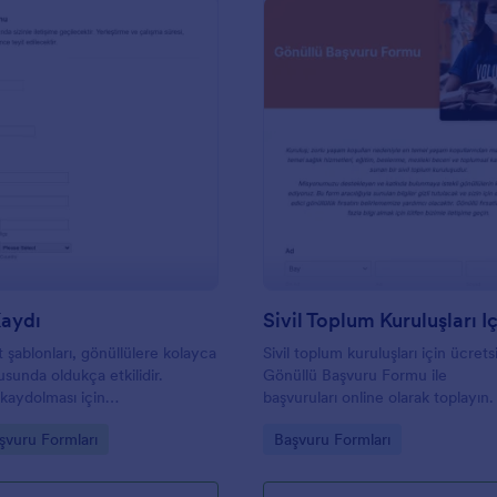
: Gönüllü Kaydı
: S
Önizleme
Önizleme
Kaydı
 şablonları, gönüllülere kolayca
Sivil toplum kuruluşları için ücrets
sunda oldukça etkilidir.
Gönüllü Başvuru Formu ile
 kaydolması için
başvuruları online olarak toplayın
iniz, sizin için önceden
bırak ile kolayca özelleştirin. Kod
gory:
Go to Category:
şvuru Formları
Başvuru Formları
z bu form gerekli tüm ayrıntıları
gerektirmeden web sitenize yerleş
plar. Ücretsiz olan Gönüllü Kayıt
hemen deneyin!