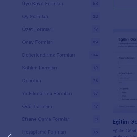
Üye Kayıt Formları
53
Oy Formları
22
Özet Formları
17
Onay Formları
89
Değerlendirme Formları
104
Katılım Formları
12
Denetim
78
Yetkilendirme Formları
67
Ödül Formları
17
Efsane Cuma Formları
3
Eğitim G
Eğitim Gönül
Hesaplama Formları
15
projeleri içi