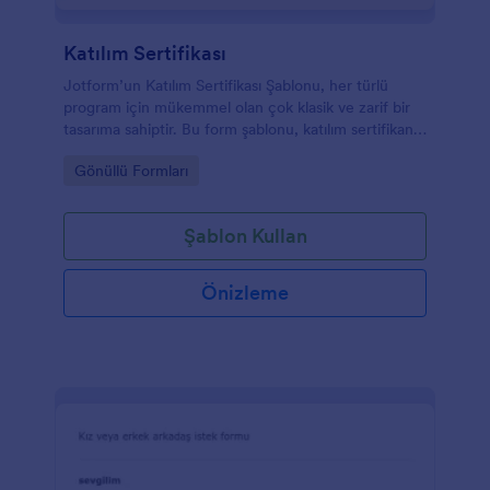
Katılım Sertifikası
Jotform’un Katılım Sertifikası Şablonu, her türlü
program için mükemmel olan çok klasik ve zarif bir
tasarıma sahiptir. Bu form şablonu, katılım sertifikanız
için gerekli olan temel bilgileri içerir. Sadece formu
Go to Category:
Gönüllü Formları
doldurmanız yeterli. Kendi zevkinize göre
özelleştirin, yazdırın veya gelecekteki etkinlikleriniz
için kaydedin.
Şablon Kullan
Önizleme