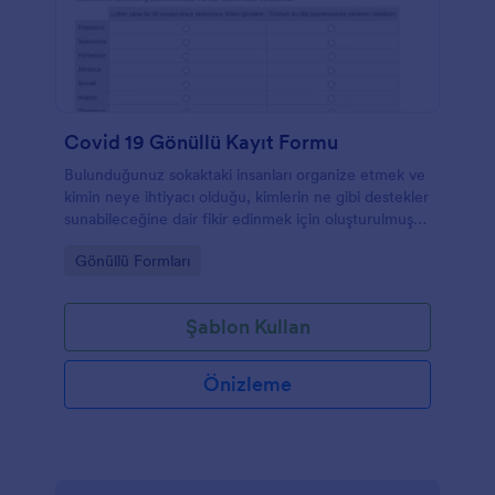
Covid 19 Gönüllü Kayıt Formu
Bulunduğunuz sokaktaki insanları organize etmek ve
kimin neye ihtiyacı olduğu, kimlerin ne gibi destekler
sunabileceğine dair fikir edinmek için oluşturulmuş
bir form.
Go to Category:
Gönüllü Formları
Şablon Kullan
Önizleme