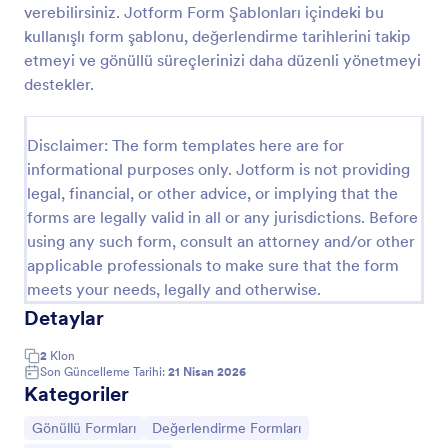
verebilirsiniz. Jotform Form Şablonları içindeki bu
Evcil Hayvan Sahiplenme Başvuru Formu
kullanışlı form şablonu, değerlendirme tarihlerini takip
etmeyi ve gönüllü süreçlerinizi daha düzenli yönetmeyi
Evcil hayvan sahiplenmek isteyen kişilerin gerekli
bilgilerini paylaşarak sahiplenme talebinde
destekler.
bulunmalarını sağlayan form örneği.
Go to Category:
Hayvan Barınağı Formları
Disclaimer: The form templates here are for
informational purposes only. Jotform is not providing
legal, financial, or other advice, or implying that the
Şablon Kullan
forms are legally valid in all or any jurisdictions. Before
using any such form, consult an attorney and/or other
Önizleme
applicable professionals to make sure that the form
meets your needs, legally and otherwise.
Detaylar
2
Klon
Son Güncelleme Tarihi:
21 Nisan 2026
Kategoriler
Kategoriye git:
Kategoriye git:
Gönüllü Formları
Değerlendirme Formları