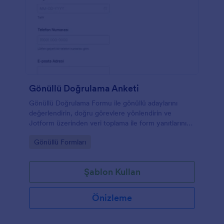
Gönüllü Doğrulama Anketi
Gönüllü Doğrulama Formu ile gönüllü adaylarını
değerlendirin, doğru görevlere yönlendirin ve
Jotform üzerinden veri toplama ile form yanıtlarını
tek yerden yönetin.
Go to Category:
Gönüllü Formları
Şablon Kullan
Önizleme