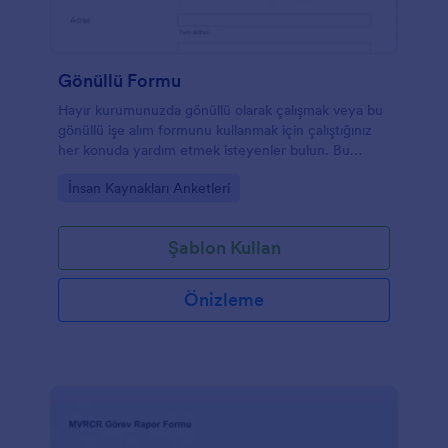
Gönüllü Formu
Hayır kurumunuzda gönüllü olarak çalışmak veya bu
gönüllü işe alım formunu kullanmak için çalıştığınız
her konuda yardım etmek isteyenler bulun. Bu
gönüllü işe alım şablonu, gönüllülerin programlarını
Go to Category:
İnsan Kaynakları Anketleri
ve görevlerini, yardım için harcayacakları gün ve
zamanı seçmelerini isteyerek organize etmenize
yardımcı olacaktır. Toplumda daha az şanslı olanlara
Şablon Kullan
yardım sağlamak ve yaşamları için yol ve araç
sağlamak için bu işe alım formu şablonunu kullanın.
Bu işe alım formunu kullanarak, gönüllülerin kendi
Önizleme
topluluklarında gönüllü olmaları yoluyla aktif
olmalarına yardımcı oluyorsunuz.