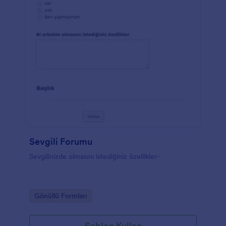
Sevgili Forumu
Sevgilinizde olmasını istediğiniz özellikler-
Go to Category:
Gönüllü Formları
Şablon Kullan