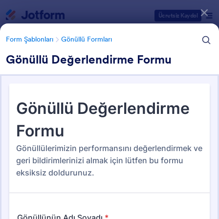
Diyalog başlangıcı
Ücretsiz Kaydol
Form Şablonları
Gönüllü Formları
Gönüllü Değerlendirme Formu
Form Şablonu Kategorileri
Form Şablonları
Gönüllü Formları
Gönüllü Formları
35 Şablon