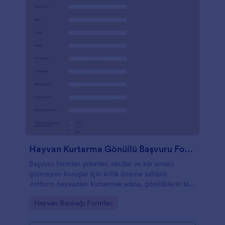
Hayvan Kurtarma Gönüllü Başvuru Formu
Başvuru formları şirketler, okullar ve kâr amacı
gütmeyen kuruşlar için kritik öneme sahiptir.
Jotform hayvanları kurtarmak adına, gönüllülerin bir
araya gelmesine yardımcı oluyor.
Go to Category:
Hayvan Barınağı Formları