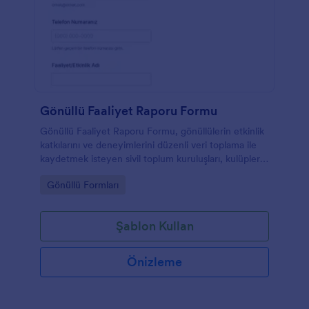
Gönüllü Faaliyet Raporu Formu
Gönüllü Faaliyet Raporu Formu, gönüllülerin etkinlik
katkılarını ve deneyimlerini düzenli veri toplama ile
kaydetmek isteyen sivil toplum kuruluşları, kulüpler
ve proje ekipleri için hazırlanmıştır.
Go to Category:
Gönüllü Formları
Şablon Kullan
Önizleme