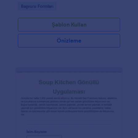
gerektirmeden web sitenize yerleştirin.
Go to Category:
Başvuru Formları
Şablon Kullan
Önizleme