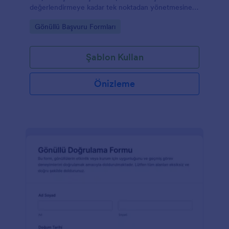
değerlendirmeye kadar tek noktadan yönetmesine
yardımcı olan bir form şablonudur.
Go to Category:
Gönüllü Başvuru Formları
Şablon Kullan
Önizleme