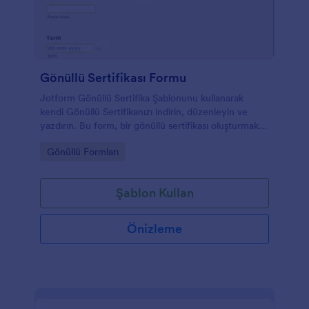
Gönüllü Sertifikası Formu
Jotform Gönüllü Sertifika Şablonunu kullanarak
kendi Gönüllü Sertifikanızı indirin, düzenleyin ve
yazdırın. Bu form, bir gönüllü sertifikası oluşturmak
için gerekli tüm bilgileri içerir. Şablon ayrıca bilgileri
Go to Category:
Gönüllü Formları
kolayca değiştirebileceğiniz, renkleri
değiştirebileceğiniz ve daha kişisel hale getirmek için
resimler ekleyebileceğiniz PDF biçimindedir.
Şablon Kullan
Önizleme