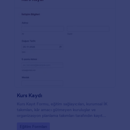
Kurs Kaydı
Kurs Kayıt Formu, eğitim sağlayıcıları, kurumsal İK
takımları, kâr amacı gütmeyen kuruluşlar ve
organizasyon planlama takımları tarafındın kayıt
süreçlerini kolaylaştırmak için tasarlanmış, kullanıcı
Go to Category:
Eğitim Formları
dostu bir form şablonudur.