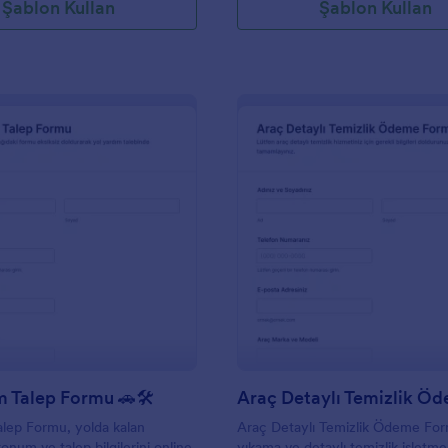
Şablon Kullan
Şablon Kullan
: Yol Yardım Talep Formu 🚗🛠️
: A
Önizleme
Önizleme
m Talep Formu 🚗🛠️
alep Formu, yolda kalan
Araç Detaylı Temizlik Ödeme For
onum ve talep bilgilerini online
yıkama ve detaylı temizlik işletme