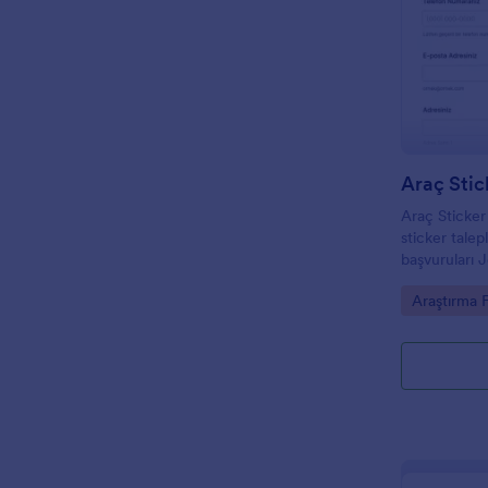
Araç Stic
Araç Sticker
sticker talep
başvuruları 
toplama sürec
Go to Cate
Araştırma 