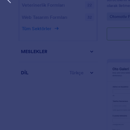
Veterinerlik Formları
22
olarak iletme
asistans ekip
Go to Cate
Otomotiv F
Web Tasarım Formları
32
yanıtı takibi
Tüm Sektörler
MESLEKLER
DİL
Türkçe