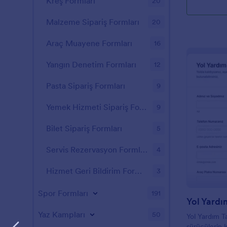
Kreş Formları
20
Malzeme Sipariş Formları
20
Araç Muayene Formları
16
Yangın Denetim Formları
12
Pasta Sipariş Formları
9
Yemek Hizmeti Sipariş Formları
9
Bilet Sipariş Formları
5
Servis Rezervasyon Formları
4
Hizmet Geri Bildirim Formları
3
Spor Formları
191
Yol Yardı
Yaz Kampları
50
Yol Yardım T
sürücülerin k