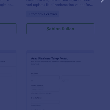
seçimine
veri toplama ile düzenlemesine ve her form
m yanıtı
yanıtını Jotform üzerinden takip etmesine
Go to Category:
Otomotiv Formları
imde
yardımcı olur.
Şablon Kullan
to Sigorta Teklif Formu
: Araç Kiralama Taleb
Önizleme