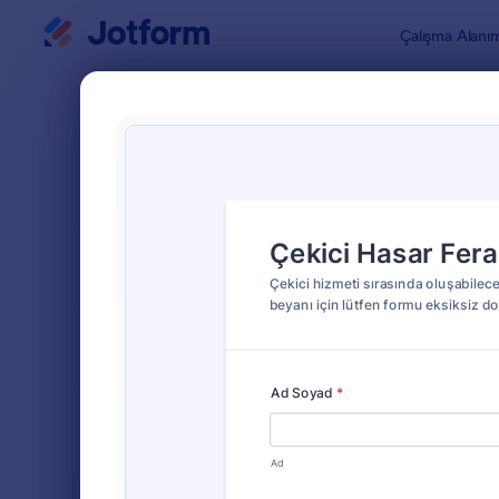
Diyalog başlangıcı
Çalışma Alanı
Form Şablo
Otom
SIRALA
Popüler
51 Şablon
FORM DÜZENİ
Klasik
TÜRLER
ENDÜSTRİLER
Reklam Formları
23