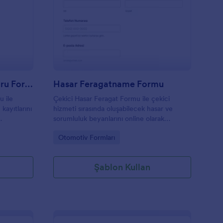
ıllık Araç Muayene Raporu Formu
: Hasar Feragatname
Önizleme
Yıllık Araç Muayene Raporu Formu
Hasar Feragatname Formu
 ile
Çekici Hasar Feragat Formu ile çekici
ayıtlarını
hizmeti sırasında oluşabilecek hasar ve
sorumluluk beyanlarını online olarak
 ve veri
toplayın, kayıt altına alın ve Jotform
Go to Category:
Otomotiv Formları
üzerinden işletme ekipleriyle kolayca
yönetin.
Şablon Kullan