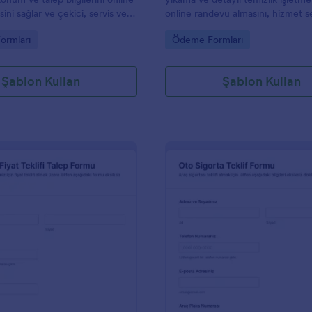
sini sağlar ve çekici, servis veya
online randevu almasını, hizmet 
lerinin veri toplama ve form
göre ödemeleri toplamasını ve for
gory:
Go to Category:
ormları
Ödeme Formları
ni hızlandırmasına yardımcı olur.
verilerini Jotform ile düzenli biç
yönetmesini sağlar.
Şablon Kullan
Şablon Kullan
: Oto Galeri Fiyat Teklifi Talep Formu
: O
Önizleme
Önizleme