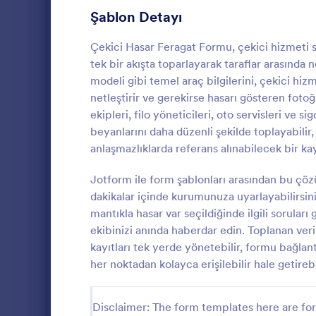
Oyun Formları
22
Şablon Detayı
Sağlık Formları
881
Çekici Hasar Feragat Formu, çekici hizmeti sı
tek bir akışta toparlayarak taraflar arasında 
İnsan Kaynakları Formları
659
modeli gibi temel araç bilgilerini, çekici hizm
netleştirir ve gerekirse hasarı gösteren foto
BT Formları
130
ekipleri, filo yöneticileri, oto servisleri ve 
Araç Kont
Sigorta Formları
40
beyanlarını daha düzenli şekilde toplayabilir,
Pickup Kamyo
anlaşmazlıklarda referans alınabilecek bir kayı
İmalat Formları
12
saha ekipleri
veri toplama 
Jotform ile form şablonları arasından bu ç
Pazarlama Formları
53
bulguları rap
dakikalar içinde kurumunuza uyarlayabilirsini
Go to Cate
Otomotiv F
tek yerde ta
mantıkla hasar var seçildiğinde ilgili soruları
Fotoğrafçılık Formları
74
ekibinizi anında haberdar edin. Toplanan ver
Kamu Yönetimi Formları
kayıtları tek yerde yönetebilir, formu bağlan
34
her noktadan kolayca erişilebilir hale getirebil
Emlak Formları
180
SEO Formları
3
Disclaimer: The form templates here are for 