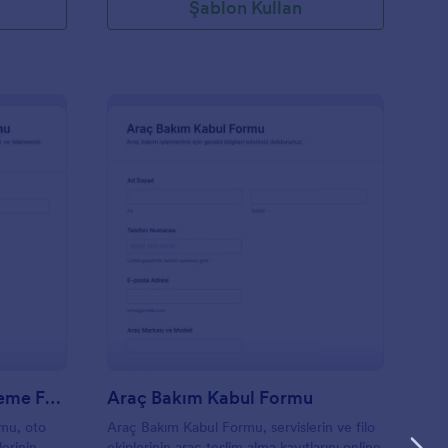
Şablon Kullan
raç Detaylı Temizlik Ödeme Formu
: Araç Bakım Kabul F
Önizleme
Araç Detaylı Temizlik Ödeme Formu
Araç Bakım Kabul Formu
mu, oto
Araç Bakım Kabul Formu, servislerin ve filo
lerinin
ekiplerinin araç teslim alma kayıtlarını online