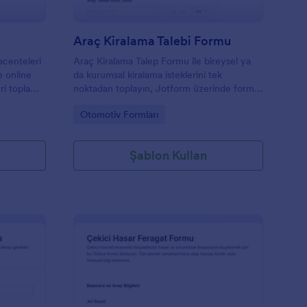
Araç Kiralama Talebi Formu
acenteleri
Araç Kiralama Talep Formu ile bireysel ya
e online
da kurumsal kiralama isteklerini tek
eri toplama
noktadan toplayın, Jotform üzerinde form
tmesine
yanıtlarını düzenli biçimde takip ederek
Go to Category:
Otomotiv Formları
planlama sürecini hızlandırın.
Şablon Kullan