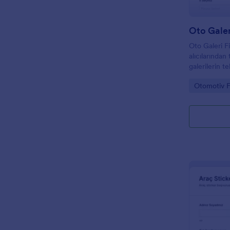
Oto Galeri Fi
alıcılarından
galerilerin t
veri toplama 
Go to Cate
Otomotiv F
yönetmesine 