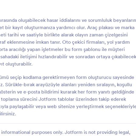
: Araç Kontrol Listesi Formu 🚚
: A
Önizleme
Önizleme
rasında oluşabilecek hasar iddialarını ve sorumluluk beyanların
net bir kayıt oluşturmanıza yardımcı olur. Araç plakası ve marka
eti tarihi ve saatiyle birlikte alarak olayın zaman çizelgesini
ğraf eklenmesine imkan tanır. Oto çekici firmaları, yol yardım
sigorta aracılığı yapan işletmeler bu form şablonu ile müşteri
rol Listesi Formu 🚚
Araç Beyan Formu
 sahadaki iletişimi hızlandırabilir ve sonradan ortaya çıkabilece
net Kontrol Formu, filo ve
Araç Beyan Formu, araç kullanım b
t oluşturabilir.
nin araç kontrollerini düzenli
ve kullanıcı beyanını tek noktada
ile kayıt altına almasına,
şirket araçları, filo yönetimi ve ge
özümü seçip kodlama gerektirmeyen form oluşturucu sayesinde
orlamasına ve form yanıtlarını
tahsisi süreçlerinde düzenli veri 
z. Sürükle-bırak arayüzüyle alanları yeniden sıralayın, koşullu
gory:
Go to Category:
ormları
Otomotiv Formları
kip etmesine yardımcı olur.
takip sağlar.
 gösterin ve e-posta bildirimi kurarak her form yanıtı geldiğinde
i toplama sürecini Jotform tablolar üzerinden takip ederek
Şablon Kullan
Şablon Kullan
tıyla paylaşabilir veya web sitenize yerleştirmek seçenekleriyl
irsiniz.
informational purposes only. Jotform is not providing legal,