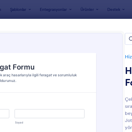
m
Şablonlar
Entegrasyonlar
Ürünler
Destek
nları
Hizmet Formları
Otomotiv Formları
otiv Formları
Hiz
H
F
Çek
sır
: Araç Temizlik Kontrol Listesi Formu 🚗🧼✨
: A
Önizleme
Önizleme
bey
Jot
yön