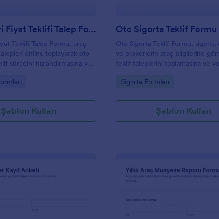
Oto Galeri Fiyat Teklifi Talep Formu
Oto Sigorta Teklif Formu
yat Teklifi Talep Formu, araç
Oto Sigorta Teklif Formu, sigorta 
 talepleri online toplayarak oto
ve brokerlerin araç bilgilerine gör
eklif sürecini hızlandırmasına ve
teklif taleplerini toplamasına ve v
işini Jotform ile düzenli
sürecini Jotform üzerinden yöne
gory:
Go to Category:
ormları
Sigorta Formları
yardımcı olur.
yardımcı olur.
Şablon Kullan
Şablon Kullan