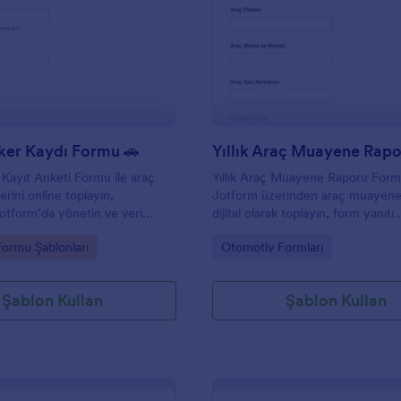
: Araç Sticker Kaydı Formu 🚗
: Y
Önizleme
Önizleme
ker Kaydı Formu 🚗
 Kayıt Anketi Formu ile araç
Yıllık Araç Muayene Raporu Formu
lerini online toplayın,
Jotform üzerinden araç muayene k
Jotform’da yönetin ve veri
dijital olarak toplayın, form yanıtı
ini daha düzenli hale getirin.
bildirimleriyle süreçleri takip edin
gory:
Go to Category:
Formu Şablonları
Otomotiv Formları
toplama düzeninizi güçlendirin.
Şablon Kullan
Şablon Kullan