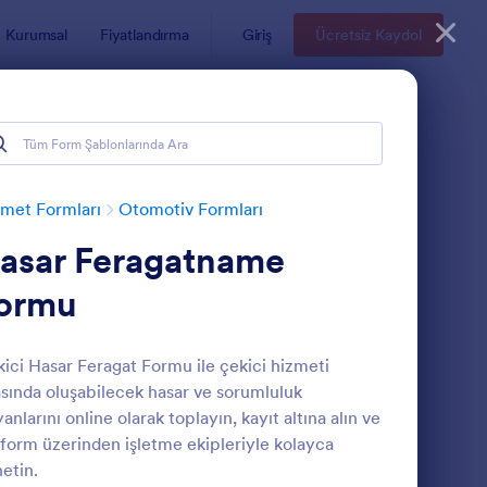
Kurumsal
Fiyatlandırma
Giriş
Ücretsiz Kaydol
met Formları
Otomotiv Formları
asar Feragatname
ormu
ici Hasar Feragat Formu ile çekici hizmeti
asında oluşabilecek hasar ve sorumluluk
raç Bakım Kontrol Listesi Formu
: Araç Hasar Tespit F
Önizleme
anlarını online olarak toplayın, kayıt altına alın ve
form üzerinden işletme ekipleriyle kolayca
etin.