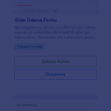
Gider Ödeme Formu
İşte çalışanlarınıza işletme masrafları için geri ödeme
yapmak için kullanabileceğiniz basit bir gider geri
ödeme formu. Harcamaları ofis malzemeleri, seyahat
ücretleri, internet kullanımı, bilgisayar yazılımı vb.
Go to Category:
Ödeme Formları
Olabilir. Bu basit geri ödeme formu ile çalışanın iş ve
irtibat bilgilerini gider listesiyle birlikte
toplayabilirsiniz. Basılı bir kopyasına ihtiyacınız olursa,
Şablon Kullan
bu geri ödeme formunu da yazdırabilirsiniz. Bu geri
ödeme formu şablonu ile işletmenizin gider geri
ödeme isteklerini kolayca toplamaya, düzenlemeye
Önizleme
ve düzenlemeye başlayın!