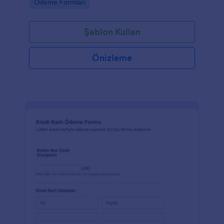
Go to Category:
Ödeme Formları
Şablon Kullan
Önizleme