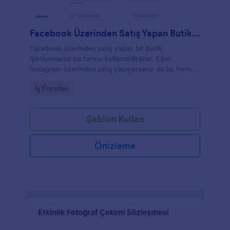
Facebook Üzerinden Satış Yapan Butikler Için Sipariş Formu
Facebook üzerinden satış yapan bir butik
işletiyorsanız bu formu kullanabilirsiniz. Eğer
Instagram üzerinden satış yapıyorsanız da bu formu
özelleştirerek kendinize uyarlayabilirsiniz.
Go to Category:
İş Formları
Şablon Kullan
Önizleme