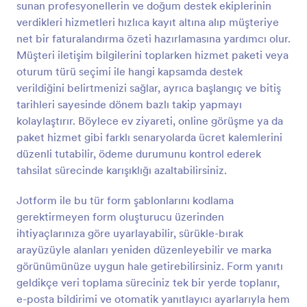
sunan profesyonellerin ve doğum destek ekiplerinin
amaçlamaktadır. Form, müşterinin adı, tarihi, ödeme
Önizleme
tutarı, makbuz numarası, ödeme nedeni ve alıcının
verdikleri hizmetleri hızlıca kayıt altına alıp müşteriye
adı gibi önemli bilgileri toplar ve otomatik olarak
net bir faturalandırma özeti hazırlamasına yardımcı olur.
Jotform hesabınıza gönderir.
Müşteri iletişim bilgilerini toplarken hizmet paketi veya
oturum türü seçimi ile hangi kapsamda destek
verildiğini belirtmenizi sağlar, ayrıca başlangıç ve bitiş
tarihleri sayesinde dönem bazlı takip yapmayı
kolaylaştırır. Böylece ev ziyareti, online görüşme ya da
paket hizmet gibi farklı senaryolarda ücret kalemlerini
düzenli tutabilir, ödeme durumunu kontrol ederek
tahsilat sürecinde karışıklığı azaltabilirsiniz.
Jotform ile bu tür form şablonlarını kodlama
gerektirmeyen form oluşturucu üzerinden
ihtiyaçlarınıza göre uyarlayabilir, sürükle-bırak
arayüzüyle alanları yeniden düzenleyebilir ve marka
görünümünüze uygun hale getirebilirsiniz. Form yanıtı
geldikçe veri toplama süreciniz tek bir yerde toplanır,
e-posta bildirimi ve otomatik yanıtlayıcı ayarlarıyla hem