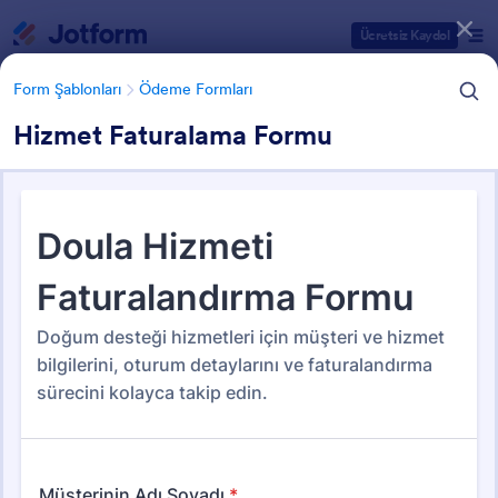
Diyalog başlangıcı
Ücretsiz Kaydol
Form Şablonları
Ödeme Formları
Hizmet Faturalama Formu
Form Şablonu Kategorileri
Form Şablonları
Ödeme Formları
Ödeme Formları
104 Şablon