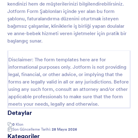
kendinizi hem de müşterilerinizi bilgilendirebilirsiniz.
Ödeme Formu
Jotform Form Şablonları içinde yer alan bu form
şablonu, faturalandırma düzenini oturtmak isteyen
Satış yapıp ödeme almak için kullanılabilecek bir
form.
bağımsız çalışanlar, kliniklerle iş birliği yapan doulalar
ve anne-bebek hizmeti veren işletmeler için pratik bir
başlangıç sunar.
Go to Category:
İş Formları
Disclaimer: The form templates here are for
Şablon Kullan
informational purposes only. Jotform is not providing
legal, financial, or other advice, or implying that the
Önizleme
forms are legally valid in all or any jurisdictions. Before
using any such form, consult an attorney and/or other
applicable professionals to make sure that the form
meets your needs, legally and otherwise.
Detaylar
0
Klon
Son Güncelleme Tarihi:
28 Mayıs 2026
Kategoriler