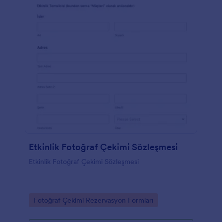
Etkinlik Fotoğraf Çekimi Sözleşmesi
Etkinlik Fotoğraf Çekimi Sözleşmesi
Go to Category:
Fotoğraf Çekimi Rezervasyon Formları