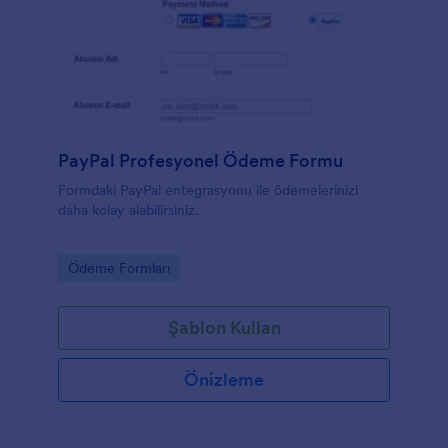
PayPal Profesyonel Ödeme Formu
Formdaki PayPal entegrasyonu ile ödemelerinizi
daha kolay alabilirsiniz.
Go to Category:
Ödeme Formları
Şablon Kullan
Önizleme