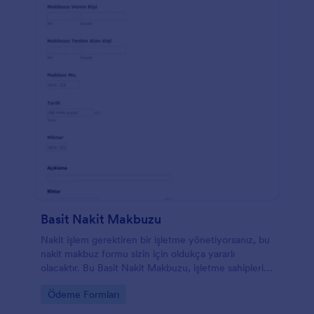
Basit Nakit Makbuzu
Nakit işlem gerektiren bir işletme yönetiyorsanız, bu
nakit makbuz formu sizin için oldukça yararlı
olacaktır. Bu Basit Nakit Makbuzu, işletme sahipleri,
muhasebeciler veya iş yapan herhangi bir kişi
Go to Category:
Ödeme Formları
tarafından, müşterilerinden gelen ödeme kanıtı
olarak yaygın olarak kullanılır. Bu formun amacı,