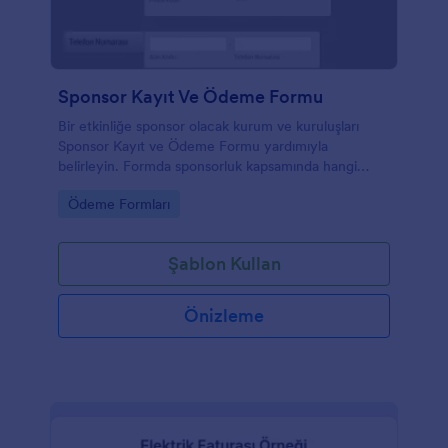
Sponsor Kayıt Ve Ödeme Formu
Bir etkinliğe sponsor olacak kurum ve kuruluşları
Sponsor Kayıt ve Ödeme Formu yardımıyla
belirleyin. Formda sponsorluk kapsamında hangi
pakete dahil olunacağı dahil ihtiyacınız olan tüm
Go to Category:
Ödeme Formları
bilgileri toplayabilirsiniz.
Şablon Kullan
Önizleme