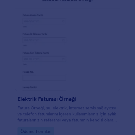
Elektrik Faturası Örneği
Fatura Örneği, su, elektrik, internet servis sağlayıcısı
ve telefon faturalarını içeren kullanımlarınız için aylık
faturalarınızın referansı veya faturanın kendisi olarak
hizmet veren bir belgedir. Bu belge, kullanımlarınızın
Go to Category:
Ödeme Formları
takibini yapmanız ve aylık gelir gider hesabınızı