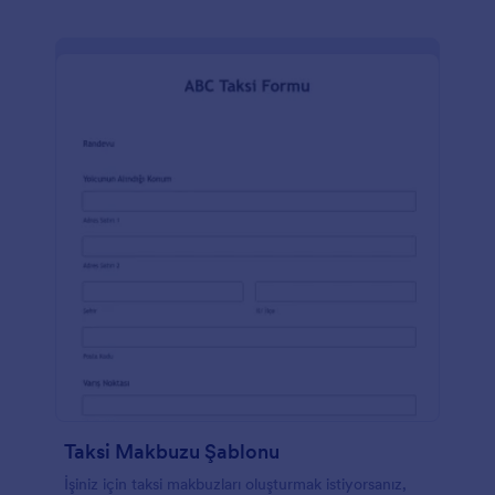
standart işletme ücretini ödemeniz yeterlidir! PayPal
Business, banka kartı, kredi kartı, PayPal, Venmo ve
diğer birçok ödeme yöntemi aracılığıyla ödeme
almanıza olanak tanır ve müşterilerinize PayPal
Business Ödeme Formunuzdan veya web sitenizden
ayrılmak zorunda kalmadan daha fazla ödeme
yöntemi sunar. Jotform'un sürükle-bırak arayüzü ile
logonuzu ekleyerek, yazı tipleri ile renkleri
güncelleyerek, tasarımı yeniden düzenleyerek ve
hatta siparişleri diğer hesaplara otomatik olarak
göndermek üzere 100'den fazla entegrasyon
kullanarak bu form şablonunu işletmenize uygun
hale getirebilirsiniz.
Taksi Makbuzu Şablonu
İşiniz için taksi makbuzları oluşturmak istiyorsanız,