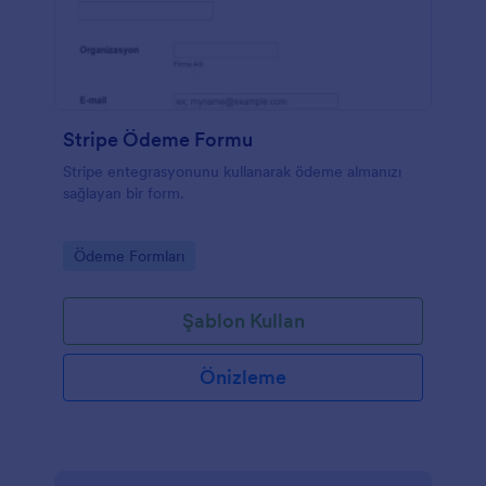
Stripe Ödeme Formu
Stripe entegrasyonunu kullanarak ödeme almanızı
sağlayan bir form.
Go to Category:
Ödeme Formları
Şablon Kullan
Önizleme