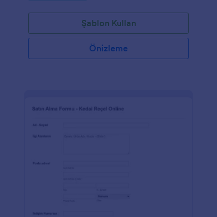
yapmanızda oldukça kullanışlıdır. Bu Fatura Örneği,
hesap numarası, hesap sahibinin adı, fatura tarihi,
Şablon Kullan
fatura ödeme dönemi, geçmiş ve güncel borçlar, son
ödeme tarihi, kullanım detayı ve dikkat edilmesi
gereken bilgileri içerir. Bu PDF şablonu, kullanımları
Önizleme
tablo formatında görmeniz için Veri Tablosu
kullanıyor. Aynı zamanda bu PDF şablonu borçları ve
ücretleri otomatik olarak eklemek ve toplam miktar
alanında yazmak için Form Hesaplama widgetını da
kullanıyor. Bunlara ek olarak, tablo doldurulduktan
sonra kullanım ve maliyet sütunları ekleyen
Güncelleme ve Hesaplama koşulunu da kullanıyor.
PDF Düzenleyiciyi kullanarak şablonun logosunu ve
tema rengini kolayca değiştirin.