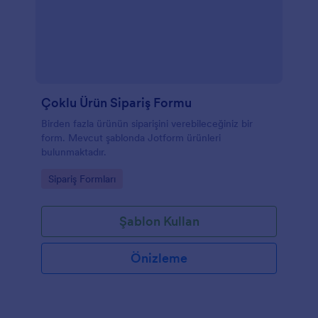
Çoklu Ürün Sipariş Formu
Birden fazla ürünün siparişini verebileceğiniz bir
form. Mevcut şablonda Jotform ürünleri
bulunmaktadır.
Go to Category:
Sipariş Formları
Şablon Kullan
Önizleme