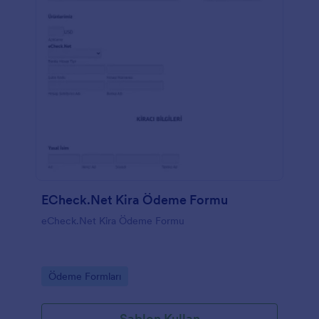
ECheck.Net Kira Ödeme Formu
eCheck.Net Kira Ödeme Formu
Go to Category:
Ödeme Formları
Şablon Kullan