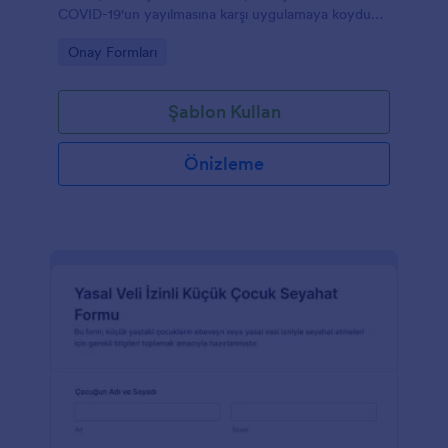
COVID-19'un yayılmasına karşı uygulamaya koyduğu
önlemleri okuyup anladıklarına dair imzaladıkları bir
Go to Category:
Onay Formları
form şablonu. Ayrıca, okul yönetimi pandemi
sırasındaki sorumlulukları konusunda
ebeveynleri/velileri bilgilendirebilir.
Şablon Kullan
Önizleme