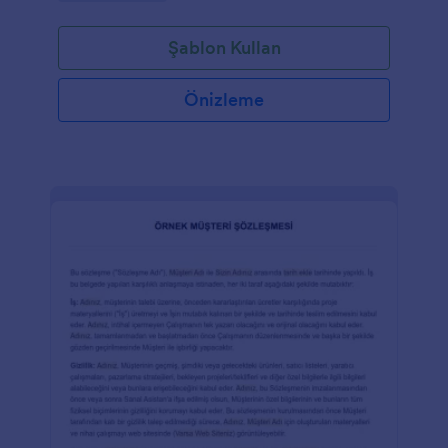
bir işlemin sahip olabileceği bazı yan etkiler hakkında
uygun şekilde bilgilendirmek doğru olacaktır. Diş
Şablon Kullan
Çekimi Onay Formu, diş hekimlerinin hastalarından
onay almak için kullanabilecekleri bilgilendirilmiş bir
onay formudur. Aynı zamanda diş hekimlerinin
Önizleme
hastalara hangi bilgileri vermesi gerektiğini,
prosedürün sonuçlarını ve/veya sonraki etkilerini
bilmeye yardımcı olur. Güvenliği sağlamak, hastalarla
doğru bilgi paylaşımı yapmak ve daha iyi hasta-
doktor ilişkisi kurmak için bu formu kullanın!