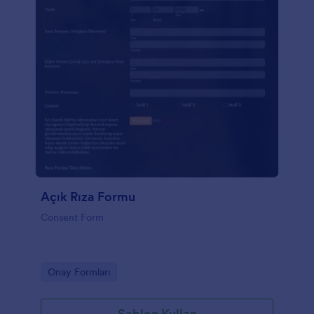
Açık Rıza Formu
Consent Form
Go to Category:
Onay Formları
Şablon Kullan