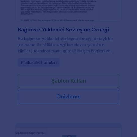
Bağımsız Yüklenici Sözleşme Örneği
Bu bağımsız yüklenici sözleşme örneği, detaylı bir
şartname ile birlikte vergi hazırlayan şahısların
bilgileri, tazminat planı, gerekli iletişim bilgileri ve
tarafların imzalarını kapsar.
Go to Category:
Bankacılık Formları
Şablon Kullan
Önizleme