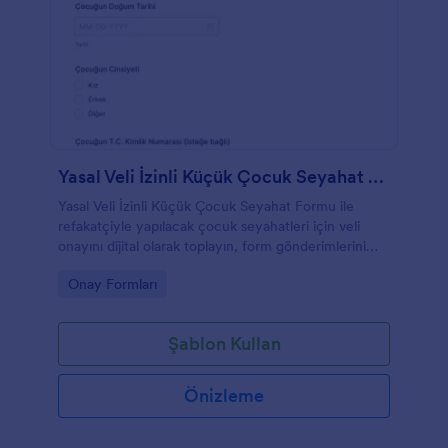
Yasal Veli İzinli Küçük Çocuk Seyahat Formu
Yasal Veli İzinli Küçük Çocuk Seyahat Formu ile
refakatçiyle yapılacak çocuk seyahatleri için veli
onayını dijital olarak toplayın, form gönderimlerini
Jotform ile takip edin ve kurum içi süreçlerinizi
Go to Category:
Onay Formları
hızlandırın.
Şablon Kullan
Önizleme