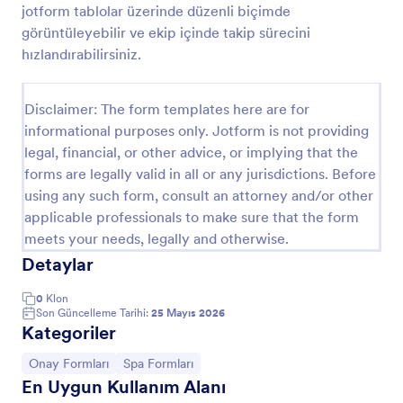
jotform tablolar üzerinde düzenli biçimde
Fotoğraf Çekim Sözleşmesi
görüntüleyebilir ve ekip içinde takip sürecini
hızlandırabilirsiniz.
Müşterilerinizin temel iletişim bilgileri ve fotoğraf
seansı detaylarını belirttiği, tüm şart ve koşullarınızı
kabul ettiğini beyan ettiği bir fotoğraf çekim
Disclaimer: The form templates here are for
sözleşmesi örneği.
Go to Category:
Fotoğrafçılık Formları
informational purposes only. Jotform is not providing
legal, financial, or other advice, or implying that the
forms are legally valid in all or any jurisdictions. Before
Şablon Kullan
using any such form, consult an attorney and/or other
applicable professionals to make sure that the form
Önizleme
meets your needs, legally and otherwise.
Detaylar
0
Klon
Son Güncelleme Tarihi:
25 Mayıs 2026
Kategoriler
Kategoriye git:
Kategoriye git:
Onay Formları
Spa Formları
En Uygun Kullanım Alanı