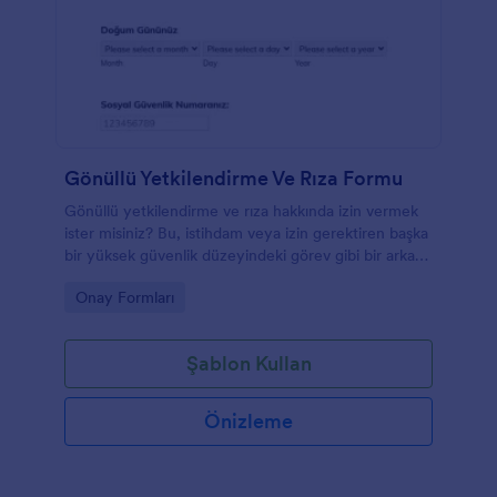
Gönüllü Yetkilendirme Ve Rıza Formu
Gönüllü yetkilendirme ve rıza hakkında izin vermek
ister misiniz? Bu, istihdam veya izin gerektiren başka
bir yüksek güvenlik düzeyindeki görev gibi bir arka
plan kontrolüne izin vermek için kullanılabilecek
Go to Category:
Onay Formları
gönüllü bir onay formudur. Gönüllü arka plan
kontrolü yetkilendirme formunda kişisel bilgiler,
önceki adresleriniz ve bilgilerin kullanımı için izin
Şablon Kullan
verilir.
Önizleme