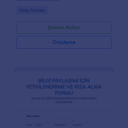
Go to Category:
Onay Formları
Şablon Kullan
Önizleme