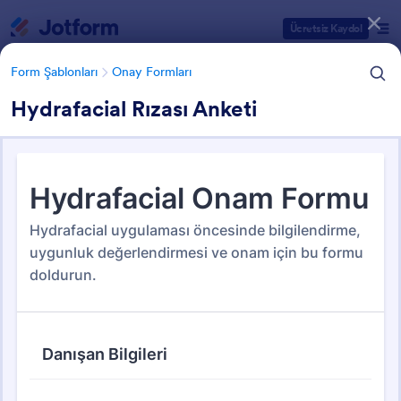
Diyalog başlangıcı
Ücretsiz Kaydol
Form Şablonları
Onay Formları
Hydrafacial Rızası Anketi
Form Şablonu Kategorileri
Form Şablonları
Onay Formları
Onay Formları
607 Şablon