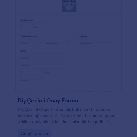
Diş Çekimi Onay Formu
Diş Çekimi Onay Formu, diş hekimleri tarafından
hastanın ağzından bir diş çekerken hastadan uygun
şekilde onay almak için kullanılan bir belgedir. Diş
çekiminin çeşitli etkileri olduğu için, hastadan önce
Go to Category:
Onay Formları
uygun onam almak ve aynı zamanda hastayı böyle