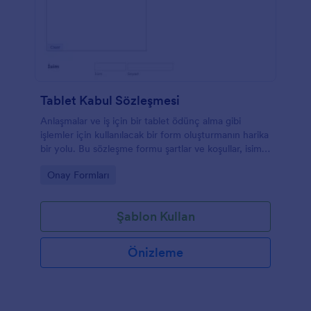
Tablet Kabul Sözleşmesi
Anlaşmalar ve iş için bir tablet ödünç alma gibi
işlemler için kullanılacak bir form oluşturmanın harika
bir yolu. Bu sözleşme formu şartlar ve koşullar, isim
ve tarih içerir. Müşterileriniz bu sözleşmeyi
Go to Category:
Onay Formları
imzalayabilir, böylece şart ve koşullarınızı kabul
ederler.
Şablon Kullan
Önizleme