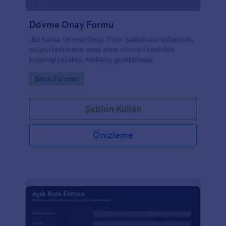
Dövme Onay Formu
Bu harika Dövme Onay Form Şablonunu kullanmak,
müşterilerinizden onay alma sürecini kesinlikle
kolaylaştıracaktır. Kodlama gerektirmez.
Go to Category:
Salon Formları
Şablon Kullan
Önizleme