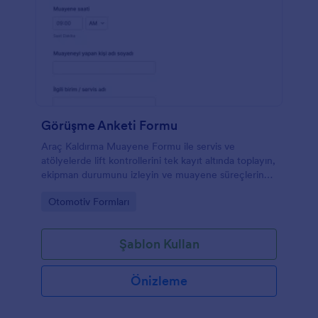
Görüşme Anketi Formu
Araç Kaldırma Muayene Formu ile servis ve
atölyelerde lift kontrollerini tek kayıt altında toplayın,
ekipman durumunu izleyin ve muayene süreçlerinde
veri toplama düzeni kurun.
Go to Category:
Otomotiv Formları
Şablon Kullan
Önizleme