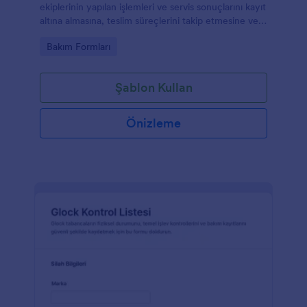
ekiplerinin yapılan işlemleri ve servis sonuçlarını kayıt
altına almasına, teslim süreçlerini takip etmesine ve
Jotform ile düzenli veri toplama yapmasına yardımcı
Go to Category:
Bakım Formları
olur.
Şablon Kullan
Önizleme