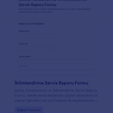
İklimlendirme Servis Raporu Formu
Isıtma, Havalandırma ve İklimlendirme Servis Raporu
Formu, teknik servis ekiplerinin ziyaret detaylarını ve
yapılan işlemleri hızlı veri toplama ile kaydetmesine
yardımcı olan Jotform form şablonudur.
Go to Category:
Bakım Formları