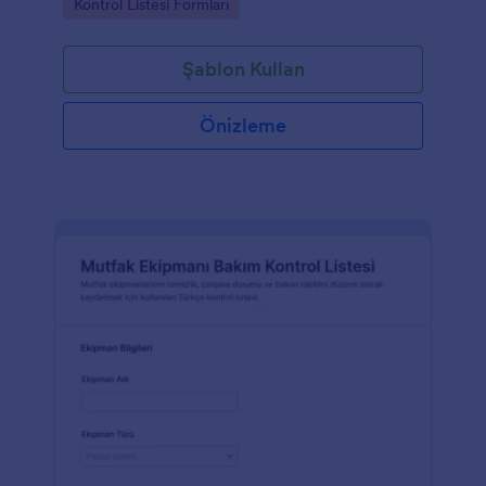
Go to Category:
Kontrol Listesi Formları
Şablon Kullan
Önizleme