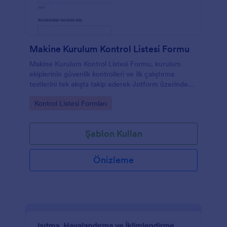
Makine Kurulum Kontrol Listesi Formu
Makine Kurulum Kontrol Listesi Formu, kurulum
ekiplerinin güvenlik kontrolleri ve ilk çalıştırma
testlerini tek akışta takip ederek Jotform üzerinden
düzenli veri toplama ve form yanıtı yönetimi
Go to Category:
Kontrol Listesi Formları
yapmasına yardımcı olur.
Şablon Kullan
Önizleme