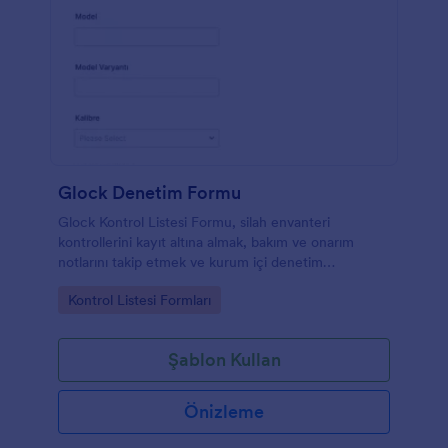
Glock Denetim Formu
Glock Kontrol Listesi Formu, silah envanteri
kontrollerini kayıt altına almak, bakım ve onarım
notlarını takip etmek ve kurum içi denetim
süreçlerini desteklemek isteyen ekipler için pratik bir
Go to Category:
Kontrol Listesi Formları
form şablonudur.
Şablon Kullan
Önizleme