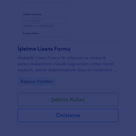
İşletme Lisans Formu
Mekanik Lisans Formu ile ekipman ve mekanik
sistem kullanımına yönelik başvuruları online olarak
toplayın, teknik değerlendirme sürecini hızlandırın ve
Jotform ile veri toplama akışını tek yerde yönetin.
Go to Category:
Başvuru Formları
Şablon Kullan
Önizleme