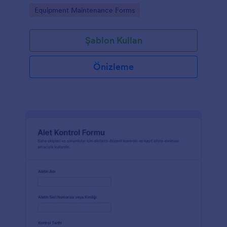
ekipleri için pratik bir çözüm sunar.
Go to Category:
Equipment Maintenance Forms
Şablon Kullan
Önizleme