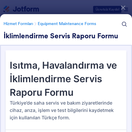
Diyalog başlangıcı
Ücretsiz Kaydol
Hizmet Formları
Equipment Maintenance Forms
İklimlendirme Servis Raporu Formu
Form Şablonu Kategorileri
Hizmet Formları
Equipment Maintenance Forms
Equipment Maintenance
Forms
38 Şablon