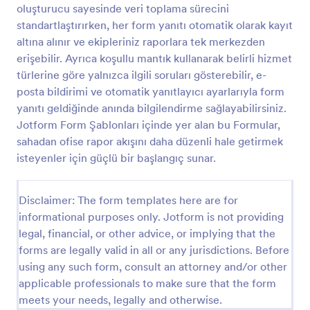
oluşturucu sayesinde veri toplama sürecini
standartlaştırırken, her form yanıtı otomatik olarak kayıt
altına alınır ve ekipleriniz raporlara tek merkezden
Bakım Kaydı Formu
erişebilir. Ayrıca koşullu mantık kullanarak belirli hizmet
Bakım Kayıt Formu, ekipman bakım ve onarım
türlerine göre yalnızca ilgili soruları gösterebilir, e-
işlemlerini Jotform ile online şekilde kaydetmek,
posta bildirimi ve otomatik yanıtlayıcı ayarlarıyla form
takip etmek ve veri toplama sürecini hızlandırmak
isteyen teknik ekipler ve işletmeler için idealdir.
yanıtı geldiğinde anında bilgilendirme sağlayabilirsiniz.
Go to Category:
Bakım Formları
Jotform Form Şablonları içinde yer alan bu Formular,
sahadan ofise rapor akışını daha düzenli hale getirmek
isteyenler için güçlü bir başlangıç sunar.
Şablon Kullan
Önizleme
Disclaimer: The form templates here are for
informational purposes only. Jotform is not providing
legal, financial, or other advice, or implying that the
forms are legally valid in all or any jurisdictions. Before
using any such form, consult an attorney and/or other
applicable professionals to make sure that the form
meets your needs, legally and otherwise.