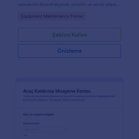
adreslerini düzenli biçimde yönetin ve servis ekipleri
için veri toplama sürecini hızlandırın.
Go to Category:
Equipment Maintenance Forms
Şablon Kullan
Önizleme