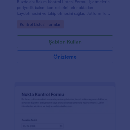
Buzdolabı Bakım Kontrol Listesi Formu, işletmelerin
periyodik bakım kontrollerini tek noktadan
kaydetmesini ve takip etmesini sağlar, Jotform ile
veri toplama sürecini hızlandırır.
Go to Category:
Kontrol Listesi Formları
Şablon Kullan
Önizleme