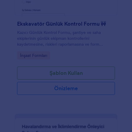
Ekskavatör Günlük Kontrol Formu 🚧
Kazıcı Günlük Kontrol Formu, şantiye ve saha
ekiplerinin günlük ekipman kontrollerini
kaydetmesine, riskleri raporlamasına ve form
yanıtlarını Jotform ile düzenli veri toplama sürecine
Go to Category:
İnşaat Formları
dönüştürmesine yardımcı olur.
Şablon Kullan
Önizleme