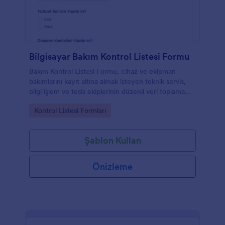
Bilgisayar Bakım Kontrol Listesi Formu
Bakım Kontrol Listesi Formu, cihaz ve ekipman
bakımlarını kayıt altına almak isteyen teknik servis,
bilgi işlem ve tesis ekiplerinin düzenli veri toplama
yapmasına yardımcı olur.
Go to Category:
Kontrol Listesi Formları
Şablon Kullan
Önizleme