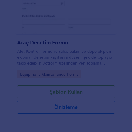
Araç Denetim Formu
Alet Kontrol Formu ile saha, bakım ve depo ekipleri
ekipman denetim kayıtlarını düzenli şekilde toplayıp
takip edebilir, Jotform üzerinden veri toplama
sürecini hızla standartlaştırabilir.
Go to Category:
Equipment Maintenance Forms
Şablon Kullan
Önizleme