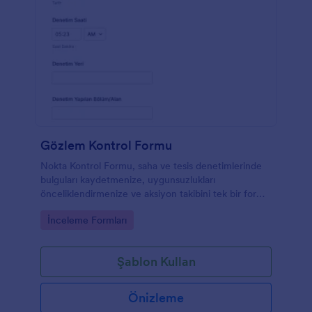
Gözlem Kontrol Formu
Nokta Kontrol Formu, saha ve tesis denetimlerinde
bulguları kaydetmenize, uygunsuzlukları
önceliklendirmenize ve aksiyon takibini tek bir form
şablonu ile düzenlemenize yardımcı olur.
Go to Category:
İnceleme Formları
Şablon Kullan
Önizleme