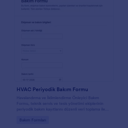
HVAC Periyodik Bakım Formu
Havalandırma ve İklimlendirme Önleyici Bakım
Formu, teknik servis ve tesis yönetimi ekiplerinin
periyodik bakım kayıtlarını düzenli veri toplama ile
yönetmesine ve her form yanıtını Jotform’da takip
Go to Category:
Bakım Formları
etmesine yardımcı olur.