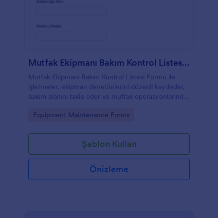
Mutfak Ekipmanı Bakım Kontrol Listesi Formu
Mutfak Ekipmanı Bakım Kontrol Listesi Formu ile
işletmeler, ekipman denetimlerini düzenli kaydeder,
bakım planını takip eder ve mutfak operasyonlarında
veri toplama sürecini Jotform ile kolaylaştırır.
Go to Category:
Equipment Maintenance Forms
Şablon Kullan
Önizleme