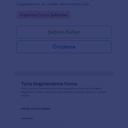
organizasyon ve mekân deneyimine dair
geribildirimleri toplayın ve gelecek etkinliklerin
Go to Category:
Araştırma Formu Şablonları
planlamasını veriye dayalı yapın.
Şablon Kullan
Önizleme