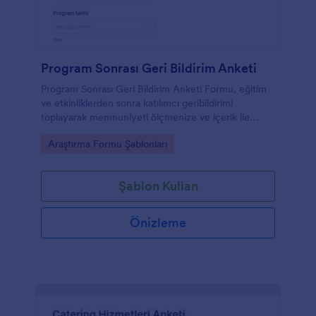
Program Sonrası Geri Bildirim Anketi
Program Sonrası Geri Bildirim Anketi Formu, eğitim
ve etkinliklerden sonra katılımcı geribildirimi
toplayarak memnuniyeti ölçmenize ve içerik ile
organizasyonu iyileştirmenize yardımcı olur.
Go to Category:
Araştırma Formu Şablonları
Şablon Kullan
Önizleme