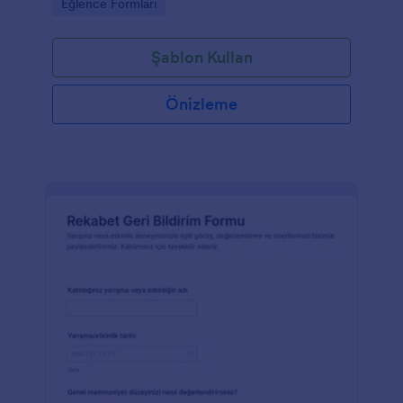
Go to Category:
Eğlence Formları
Şablon Kullan
Önizleme