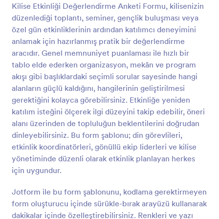
Kilise Etkinliği Değerlendirme Anketi Formu, kilisenizin
Önizleme
düzenlediği toplantı, seminer, gençlik buluşması veya
özel gün etkinliklerinin ardından katılımcı deneyimini
anlamak için hazırlanmış pratik bir değerlendirme
aracıdır. Genel memnuniyet puanlaması ile hızlı bir
tablo elde ederken organizasyon, mekân ve program
akışı gibi başlıklardaki seçimli sorular sayesinde hangi
alanların güçlü kaldığını, hangilerinin geliştirilmesi
gerektiğini kolayca görebilirsiniz. Etkinliğe yeniden
katılım isteğini ölçerek ilgi düzeyini takip edebilir, öneri
alanı üzerinden de topluluğun beklentilerini doğrudan
dinleyebilirsiniz. Bu form şablonu; din görevlileri,
etkinlik koordinatörleri, gönüllü ekip liderleri ve kilise
yönetiminde düzenli olarak etkinlik planlayan herkes
için uygundur.
Jotform ile bu form şablonunu, kodlama gerektirmeyen
form oluşturucu içinde sürükle-bırak arayüzü kullanarak
dakikalar içinde özelleştirebilirsiniz. Renkleri ve yazı