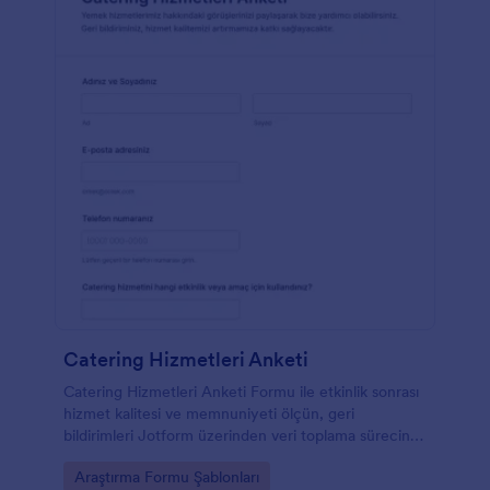
Catering Hizmetleri Anketi
Catering Hizmetleri Anketi Formu ile etkinlik sonrası
hizmet kalitesi ve memnuniyeti ölçün, geri
bildirimleri Jotform üzerinden veri toplama sürecine
dönüştürerek ekiplerinize düzenli şekilde aktarın.
Go to Category:
Araştırma Formu Şablonları