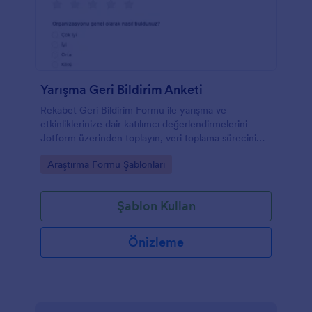
Yarışma Geri Bildirim Anketi
Rekabet Geri Bildirim Formu ile yarışma ve
etkinliklerinize dair katılımcı değerlendirmelerini
Jotform üzerinden toplayın, veri toplama sürecini
hızlandırın ve form yanıtlarını tek yerden yönetin.
Go to Category:
Araştırma Formu Şablonları
Şablon Kullan
Önizleme