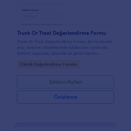
Trunk Or Treat Değerlendirme Formu
Trunk Or Treat Değerlendirme Formu, jüri üyelerinin
araç süsleme etkinliklerinde katılımcıları yaratıcılık,
kültürel uygunluk, güvenlik ve genel izlenim
kriterlerine göre dijital ortamda puanlamasını sağlar.
Go to Category:
Etkinlik Değerlendirme Formları
Şablon Kullan
Önizleme