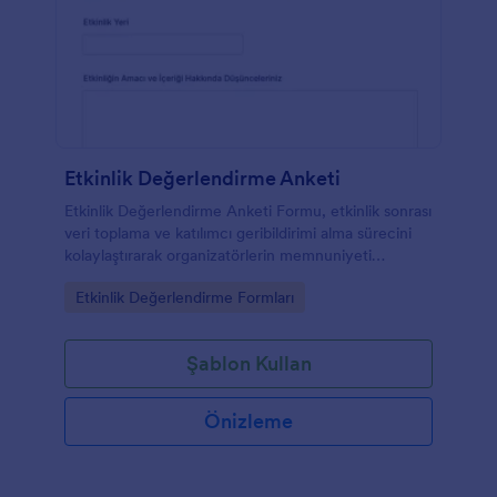
Etkinlik Değerlendirme Anketi
Etkinlik Değerlendirme Anketi Formu, etkinlik sonrası
veri toplama ve katılımcı geribildirimi alma sürecini
kolaylaştırarak organizatörlerin memnuniyeti
ölçmesine ve iyileştirme planı oluşturmasına yardımcı
Go to Category:
Etkinlik Değerlendirme Formları
olur.
Şablon Kullan
Önizleme