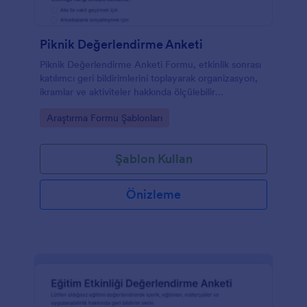
Piknik Değerlendirme Anketi
Piknik Değerlendirme Anketi Formu, etkinlik sonrası
katılımcı geri bildirimlerini toplayarak organizasyon,
ikramlar ve aktiviteler hakkında ölçülebilir
değerlendirmeler elde etmek isteyen ekipler için
Go to Category:
Araştırma Formu Şablonları
idealdir.
Şablon Kullan
Önizleme