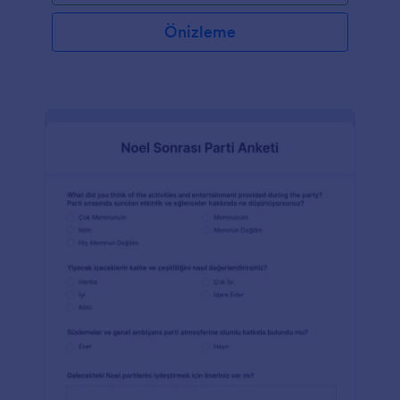
resimler yükleyin ve formu web sitenize yerleştirin
ve yanıtların otomatik olarak Jotform hesabınıza
Önizleme
gönderilmesini izleyin.Yanıtları ücretsiz ve online
Etkinlik Bilgilendirme Formumuzla topladıktan sonra
tek bir tıkla CSV veya PDF formatında dışa
aktarabilirsiniz. Ve Jotform'un 100'den fazla
entegrasyonu ile toplanan yanıtları CRM'nize veya
tercih ettiğiniz depolama hizmetine gönderebilirsiniz.
Dilediğiniz yerden yanıtları toplamak için ücretsiz
mobil uygulamamız Jotform Mobil Formları
indirdiğinizden emin olun! Jotform'un ücretsiz online
Etkinlik Bilgilendirme Formu ile ihtiyacınız olan
yanıtları toplayın ve bunlardan en iyi şekilde
yararlanın.