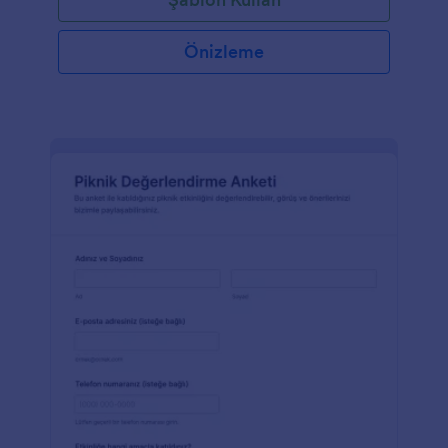
sağlar. Bu kullanıma hazır şablon, jüri üyelerinin bilim
fuarı projelerini değerlendirme kriterlerine göre
derecelendirmesine olanak tanıyan önceden
Önizleme
biçimlendirilmiş bir tablo ile birlikte gelir.Bilim Fuarı
Değerlendirme Formu şablonumuzda bazı
değişiklikler mi yapmak istiyorsunuz? Hiç sorun değil
– şablonu birkaç tıkla özelleştirmek için Form
Oluşturucumuzu kullanın. Kodlama gerektirmeden
form alanları, derecelendirme ölçekleri, metin, resim
ve daha fazlasını ekleyebilir veya değiştirebilirsiniz.
Gönderimler anında alınacak, kolayca erişilebilen
Jotform hesabınızda görüntülenmeye ve analiz
edilmeye hazır olacaktır. Hatta puanları daha iyi
görmek için formunuzun gelen kutusunu veya
tablosunu diğer jüri üyeleriyle paylaşabilirsiniz. Özel
bir online Bilim Fuarı Değerlendirme Formu ile bir
sonraki bilim fuarınızı dillere destan hale getirin!