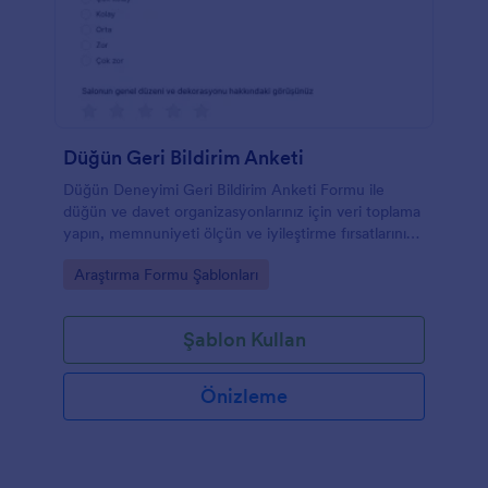
Düğün Geri Bildirim Anketi
Düğün Deneyimi Geri Bildirim Anketi Formu ile
düğün ve davet organizasyonlarınız için veri toplama
yapın, memnuniyeti ölçün ve iyileştirme fırsatlarını
belirleyin, Jotform ile kolayca paylaşın ve takip edin.
Go to Category:
Araştırma Formu Şablonları
Şablon Kullan
Önizleme