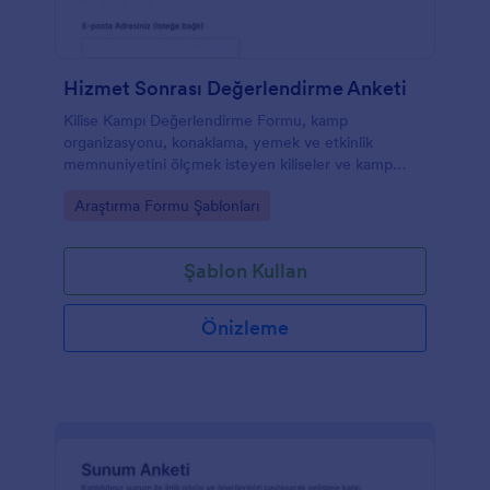
Hizmet Sonrası Değerlendirme Anketi
Kilise Kampı Değerlendirme Formu, kamp
organizasyonu, konaklama, yemek ve etkinlik
memnuniyetini ölçmek isteyen kiliseler ve kamp
koordinatörleri için katılımcı geribildirimlerini tek
Go to Category:
Araştırma Formu Şablonları
noktada toplar.
Şablon Kullan
Önizleme