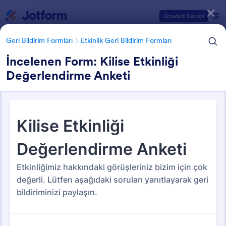
Diyalog başlangıcı
Ücretsiz Kaydol
Geri Bildirim Formları
Etkinlik Geri Bildirim Formları
İncelenen Form: Kilise Etkinliği
Değerlendirme Anketi
Form Şablonu Kategorileri
Geri Bildirim Formları
Etkinlik Geri Bildirim Formları
Etkinlik Geri Bildirim Formları
33 Şablon