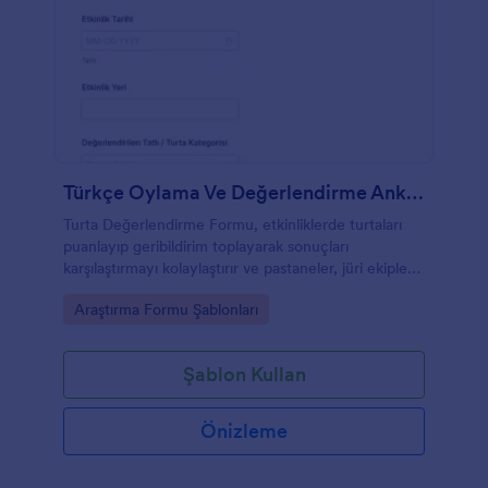
Türkçe Oylama Ve Değerlendirme Anketi 🎉🎈
Turta Değerlendirme Formu, etkinliklerde turtaları
puanlayıp geribildirim toplayarak sonuçları
karşılaştırmayı kolaylaştırır ve pastaneler, jüri ekipleri
ile eğitim kurumları için Jotform ile hızlı veri toplama
Go to Category:
Araştırma Formu Şablonları
sağlar.
Şablon Kullan
Önizleme