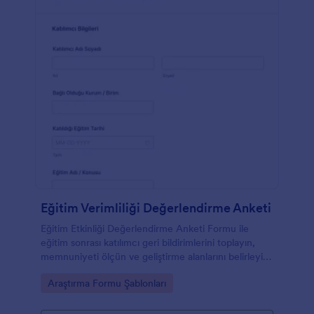
Eğitim Verimliliği Değerlendirme Anketi
Eğitim Etkinliği Değerlendirme Anketi Formu ile
eğitim sonrası katılımcı geri bildirimlerini toplayın,
memnuniyeti ölçün ve geliştirme alanlarını belirleyin,
Jotform ile paylaşın veya web sitenize yerleştirin.
Go to Category:
Araştırma Formu Şablonları