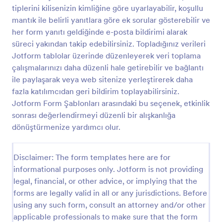
tiplerini kilisenizin kimliğine göre uyarlayabilir, koşullu
Parti Davet Yanıt Formu
mantık ile belirli yanıtlara göre ek sorular gösterebilir ve
Online Parti Davet Yanıt Formuyla partiyi başlatın!
her form yanıtı geldiğinde e-posta bildirimi alarak
Doğum günü partisi, ofis etkinliği, bağış etkinliği ve
süreci yakından takip edebilirsiniz. Topladığınız verileri
benzeri etkinlikler düzenliyorsanız sorunsuz bir
Jotform tablolar üzerinde düzenleyerek veri toplama
şekilde herhangi bir cihazdan davet yanıt formu
çalışmalarınızı daha düzenli hale getirebilir ve bağlantı
Go to Category:
Onay Formları
toplayabilirsiniz. Sadece etkinliğinizin temasına
ile paylaşarak veya web sitenize yerleştirerek daha
uygun bir şekilde bu parti davet yanıt formunu
kişiselleştirin, sonrasına URL bağlantısı yoluyla, e-
fazla katılımcıdan geri bildirim toplayabilirsiniz.
Şablon Kullan
posta üzerinden ya da web sitenize bağlantıyı
Jotform Form Şablonları arasındaki bu seçenek, etkinlik
ekleyerek online davet yanıtlarını toplamaya
sonrası değerlendirmeyi düzenli bir alışkanlığa
başlayın. Daha sonra yanıtlayanlar listesini indirebilir
Önizleme
dönüştürmenize yardımcı olur.
ya da yanıtlara tablo, kart ve takvim şeklinde
gösterebilen Jotform Tablolar üzerinden
ulaşabilirsiniz.Fotoğraf ve logo ekleyip, renk
Disclaimer: The form templates here are for
değiştirerek ve sürükle-ve-bırak özellikli form
informational purposes only. Jotform is not providing
oluşturucumuzla misafirlerinizi etkinliğiniz hakkında
heyecanlandırın- istediğiniz tasarımı elde etmek
legal, financial, or other advice, or implying that the
sadece birkaç tıklamanızı alır. Ayrıca eğer davet
forms are legally valid in all or any jurisdictions. Before
yanıtlarınızı diğer hesaplarınızdan da takip etmek
using any such form, consult an attorney and/or other
isterseniz, Google Drive, Google Takvim ve Zoom
applicable professionals to make sure that the form
gibi uygulamalara bağlanmak için 100'den fazla