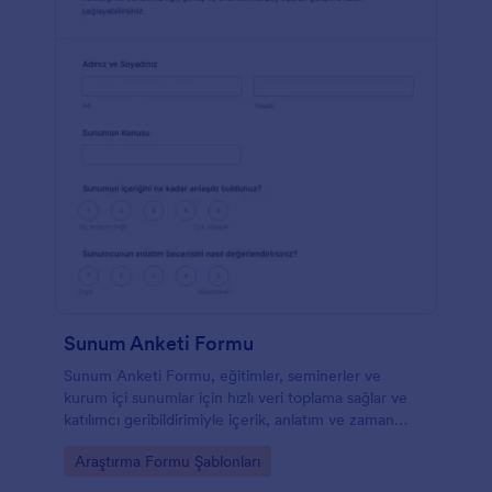
Sunum Anketi Formu
Sunum Anketi Formu, eğitimler, seminerler ve
kurum içi sunumlar için hızlı veri toplama sağlar ve
katılımcı geribildirimiyle içerik, anlatım ve zaman
yönetimini iyileştirmeye yardımcı olur.
Go to Category:
Araştırma Formu Şablonları