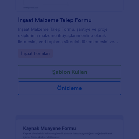
İnşaat Malzeme Talep Formu
İnşaat Malzeme Talep Formu, şantiye ve proje
ekiplerinin malzeme ihtiyaçlarını online olarak
iletmesini, veri toplama sürecini düzenlemesini ve
talepleri daha kolay takip etmesini sağlar.
Go to Category:
İnşaat Formları
Şablon Kullan
Önizleme