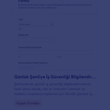
Günlük Şantiye İş Güvenliği Bilgilendirme Formu
Şantiyelerde günlük iş güvenliği bilgilendirmelerini
kayıt altına almak, risk ve önlemleri izlemek ve
katılımcı onaylarını toplamak için Günlük Şantiye İş
Güvenliği Bilgilendirme Formu kullanın.
Go to Category:
İnşaat Formları