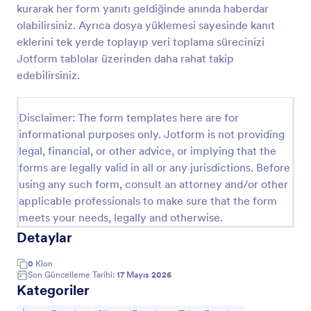
kurarak her form yanıtı geldiğinde anında haberdar
Şantiye İş İlerleme Raporu Formu
olabilirsiniz. Ayrıca dosya yüklemesi sayesinde kanıt
eklerini tek yerde toplayıp veri toplama sürecinizi
Şantiye İş İlerleme Raporu Formu ile saha
ilerlemesini düzenli raporlayın, ekip ve paydaşlarla
Jotform tablolar üzerinden daha rahat takip
güncel durumu paylaşın ve Jotform üzerinden veri
edebilirsiniz.
toplama sürecini tek noktadan yönetin.
Go to Category:
İnşaat Formları
Disclaimer: The form templates here are for
informational purposes only. Jotform is not providing
Şablon Kullan
legal, financial, or other advice, or implying that the
forms are legally valid in all or any jurisdictions. Before
Önizleme
using any such form, consult an attorney and/or other
applicable professionals to make sure that the form
meets your needs, legally and otherwise.
Detaylar
0
Klon
Son Güncelleme Tarihi:
17 Mayıs 2026
Kategoriler