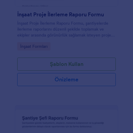
İnşaat Proje İlerleme Raporu Formu
İnşaat Proje İlerleme Raporu Formu, şantiyelerde
ilerleme raporlarını düzenli şekilde toplamak ve
ekipler arasında görünürlük sağlamak isteyen proje
yönetimi ve saha ekipleri için pratik bir form
Go to Category:
İnşaat Formları
şablonudur.
Şablon Kullan
Önizleme