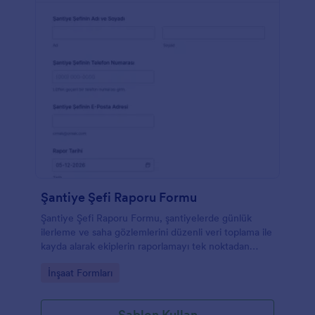
Şantiye Şefi Raporu Formu
Şantiye Şefi Raporu Formu, şantiyelerde günlük
ilerleme ve saha gözlemlerini düzenli veri toplama ile
kayda alarak ekiplerin raporlamayı tek noktadan
yönetmesine yardımcı olur.
Go to Category:
İnşaat Formları
Şablon Kullan