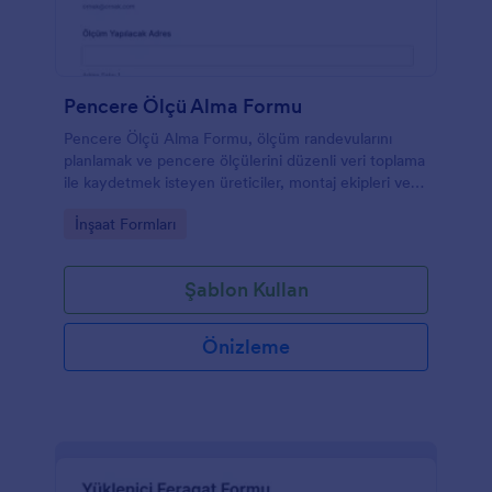
Pencere Ölçü Alma Formu
Pencere Ölçü Alma Formu, ölçüm randevularını
planlamak ve pencere ölçülerini düzenli veri toplama
ile kaydetmek isteyen üreticiler, montaj ekipleri ve
tadilat firmaları için pratik bir çözümdür.
Go to Category:
İnşaat Formları
Şablon Kullan
Önizleme