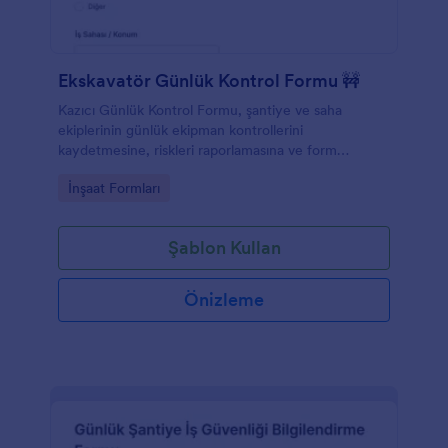
Ekskavatör Günlük Kontrol Formu 🚧
Kazıcı Günlük Kontrol Formu, şantiye ve saha
ekiplerinin günlük ekipman kontrollerini
kaydetmesine, riskleri raporlamasına ve form
yanıtlarını Jotform ile düzenli veri toplama sürecine
Go to Category:
İnşaat Formları
dönüştürmesine yardımcı olur.
Şablon Kullan
Önizleme