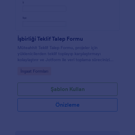
İşbirliği Teklif Talep Formu
Müteahhit Teklif Talep Formu, projeler için
yüklenicilerden teklif toplayıp karşılaştırmayı
kolaylaştırır ve Jotform ile veri toplama sürecinizi
hızlandırarak form yanıtlarını tek yerde düzenli
Go to Category:
İnşaat Formları
biçimde yönetmenize yardımcı olur.
Şablon Kullan
Önizleme