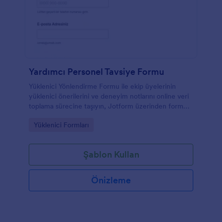
Yardımcı Personel Tavsiye Formu
Yüklenici Yönlendirme Formu ile ekip üyelerinin
yüklenici önerilerini ve deneyim notlarını online veri
toplama sürecine taşıyın, Jotform üzerinden form
yanıtlarını tek yerde düzenli şekilde yönetin.
Go to Category:
Yüklenici Formları
Şablon Kullan
Önizleme