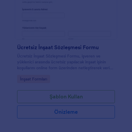
Ücretsiz İnşaat Sözleşmesi Formu
Ücretsiz İnşaat Sözleşmesi Formu, işveren ve
yüklenici arasında ücretsiz yapılacak inşaat işinin
koşullarını online form üzerinden netleştirerek veri
toplama ve form yanıtı takibini kolaylaştırır.
Go to Category:
İnşaat Formları
Şablon Kullan
Önizleme