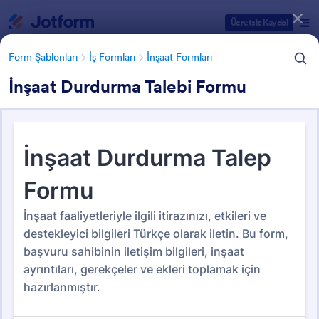
Diyalog başlangıcı
Ücretsiz Kaydol
Form Şablonları
İş Formları
İnşaat Formları
İnşaat Durdurma Talebi Formu
Form Şablonu Kategorileri
Form Şablonları
İş Formları
İnşaat Formları
İnşaat Formları
52 Şablon