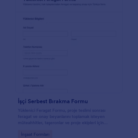
İşçi Serbest Bırakma Formu
Yüklenici Feragat Formu, proje teslimi sonrası
feragat ve onay beyanlarını toplamak isteyen
müteahhitler, taşeronlar ve proje ekipleri için
Jotform ile kolayca özelleştirilebilen bir form
Go to Category:
İnşaat Formları
şablonudur.