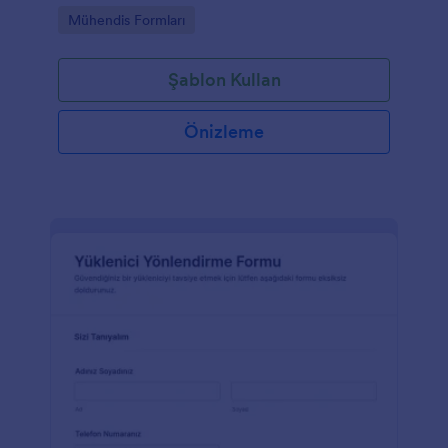
takip süreçlerini düzenlemesine yardımcı olur.
Go to Category:
Mühendis Formları
Şablon Kullan
Önizleme