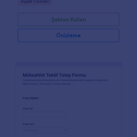
Go to Category:
İnşaat Formları
Şablon Kullan
Önizleme