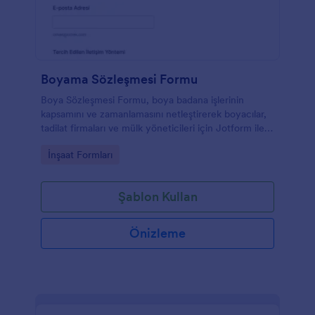
Boyama Sözleşmesi Formu
Boya Sözleşmesi Formu, boya badana işlerinin
kapsamını ve zamanlamasını netleştirerek boyacılar,
tadilat firmaları ve mülk yöneticileri için Jotform ile
düzenli veri toplama ve form yanıtı takibi sağlar.
Go to Category:
İnşaat Formları
Şablon Kullan
Önizleme