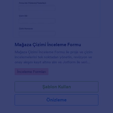
Mağaza Çizimi İnceleme Formu
Mağaza Çizimi İnceleme Formu ile proje ve çizim
incelemelerini tek noktadan yönetin, revizyon ve
onay akışını kayıt altına alın ve Jotform ile veri
toplama sürecini hızlandırın.
Go to Category:
İnceleme Formları
Şablon Kullan
Önizleme