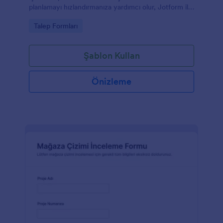
planlamayı hızlandırmanıza yardımcı olur, Jotform ile
kolayca özelleştirilebilir.
Go to Category:
Talep Formları
Şablon Kullan
Önizleme