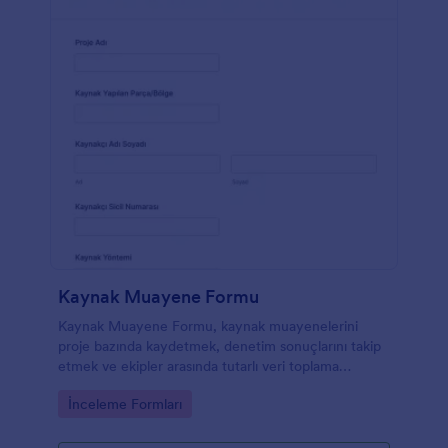
Kaynak Muayene Formu
Kaynak Muayene Formu, kaynak muayenelerini
proje bazında kaydetmek, denetim sonuçlarını takip
etmek ve ekipler arasında tutarlı veri toplama
sağlamak isteyen üretim, bakım ve kalite birimleri
Go to Category:
İnceleme Formları
için idealdir.