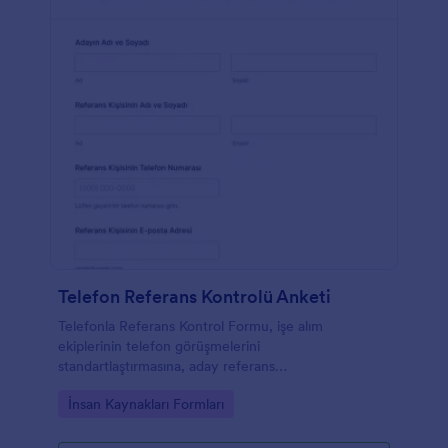
Telefon Referans Kontrolü Anketi
Telefonla Referans Kontrol Formu, işe alım
ekiplerinin telefon görüşmelerini
standartlaştırmasına, aday referans
değerlendirmelerini tek yerde toplamasına ve
Go to Category:
İnsan Kaynakları Formları
Jotform ile form yanıtlarını düzenli biçimde
yönetmesine yardımcı olur.