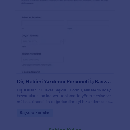
Diş Hekimi Yardımcı Personeli İş Başvurusu Formu
Diş Asistanı Mülakat Başvuru Formu, kliniklerin aday
başvurularını online veri toplama ile yönetmesine ve
mülakat öncesi ön değerlendirmeyi hızlandırmasına
yardımcı olan bir form şablonudur.
Go to Category:
Başvuru Formları
Şablon Kullan