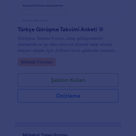
Türkçe Görüşme Takvimi Anketi 🎯
Görüşme Takvimi Formu, aday görüşmelerini
planlamak ve işe alım sürecini düzenli takip etmek
isteyen ekipler için Jotform form şablonları arasında
pratik bir seçenektir.
Go to Category:
Mülakat Formları
Şablon Kullan
Önizleme