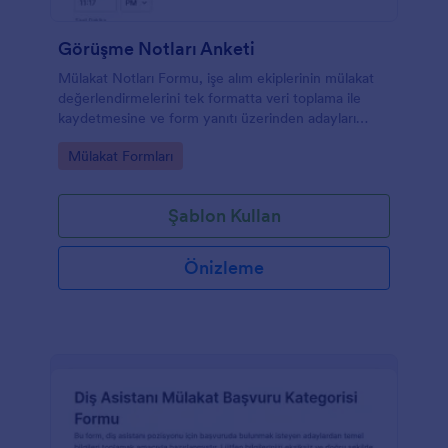
Görüşme Notları Anketi
Mülakat Notları Formu, işe alım ekiplerinin mülakat
değerlendirmelerini tek formatta veri toplama ile
kaydetmesine ve form yanıtı üzerinden adayları
tutarlı şekilde karşılaştırmasına yardımcı olur.
Go to Category:
Mülakat Formları
Şablon Kullan
Önizleme