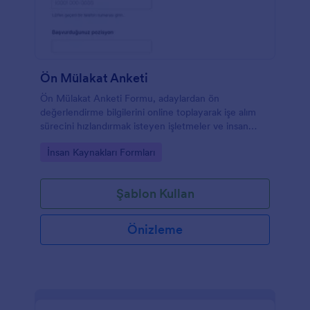
Ön Mülakat Anketi
Ön Mülakat Anketi Formu, adaylardan ön
değerlendirme bilgilerini online toplayarak işe alım
sürecini hızlandırmak isteyen işletmeler ve insan
kaynakları ekipleri için uygundur.
Go to Category:
İnsan Kaynakları Formları
Şablon Kullan
Önizleme