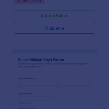
Go to Category:
Mülakat Formları
Şablon Kullan
Önizleme