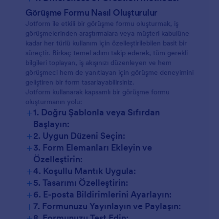
Görüşme Formu Nasıl Oluşturulur
Jotform ile etkili bir görüşme formu oluşturmak, iş
görüşmelerinden araştırmalara veya müşteri kabulüne
kadar her türlü kullanım için özelleştirilebilen basit bir
süreçtir. Birkaç temel adımı takip ederek, tüm gerekli
bilgileri toplayan, iş akışınızı düzenleyen ve hem
görüşmeci hem de yanıtlayan için görüşme deneyimini
geliştiren bir form tasarlayabilirsiniz.
Jotform kullanarak kapsamlı bir görüşme formu
oluşturmanın yolu:
+
1. Doğru Şablonla veya Sıfırdan
Başlayın:
+
2. Uygun Düzeni Seçin:
+
3. Form Elemanları Ekleyin ve
Özelleştirin:
+
4. Koşullu Mantık Uygula:
+
5. Tasarımı Özelleştirin:
+
6. E-posta Bildirimlerini Ayarlayın:
+
7. Formunuzu Yayınlayın ve Paylaşın:
+
8. Formunuzu Test Edin: