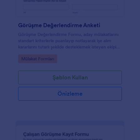
Görüşme Değerlendirme Anketi
Görüşme Değerlendirme Formu, aday mülakatlarını
standart kriterlerle puanlayıp notlayarak işe alım
kararlarını tutarlı şekilde desteklemek isteyen ekipler
için Jotform üzerinde hızlı veri toplama sağlar.
Go to Category:
Mülakat Formları
Şablon Kullan
Önizleme