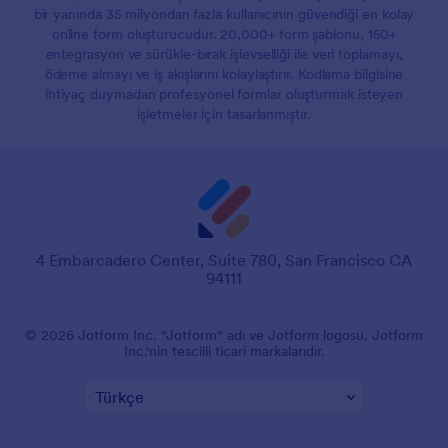
bir yanında 35 milyondan fazla kullanıcının güvendiği en kolay
online form oluşturucudur. 20,000+ form şablonu, 150+
entegrasyon ve sürükle-bırak işlevselliği ile veri toplamayı,
ödeme almayı ve iş akışlarını kolaylaştırır. Kodlama bilgisine
ihtiyaç duymadan profesyonel formlar oluşturmak isteyen
işletmeler için tasarlanmıştır.
4 Embarcadero Center, Suite 780, San Francisco CA
94111
© 2026 Jotform Inc. "Jotform" adı ve Jotform logosu, Jotform
Inc.'nin tescilli ticari markalarıdır.