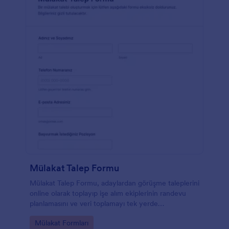
Mülakat Talep Formu
Mülakat Talep Formu, adaylardan görüşme taleplerini
online olarak toplayıp işe alım ekiplerinin randevu
planlamasını ve veri toplamayı tek yerde
yönetmesine yardımcı olur.
Go to Category:
Mülakat Formları