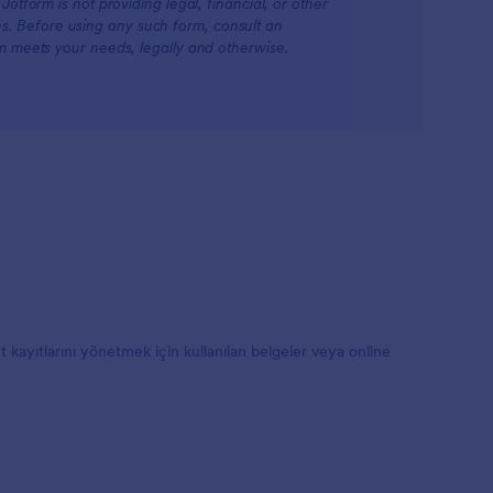
otform is not providing legal, financial, or other
ions. Before using any such form, consult an
rm meets your needs, legally and otherwise.
 kayıtlarını yönetmek için kullanılan belgeler veya online