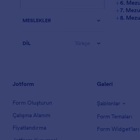
+
6. Mezu
+
7. Mezun
+
8. Mezun
MESLEKLER
DİL
Türkçe
Jotform
Galeri
Form Oluşturun
Şablonlar
Çalışma Alanım
Form Temaları
Fiyatlandırma
Form Widget'ları