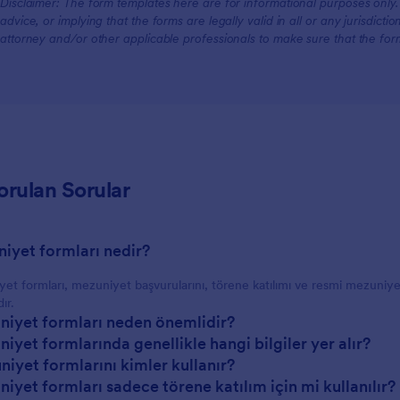
Disclaimer: The form templates here are for informational purposes only. J
advice, or implying that the forms are legally valid in all or any jurisdict
attorney and/or other applicable professionals to make sure that the fo
orulan Sorular
niyet formları nedir?
et formları, mezuniyet başvurularını, törene katılımı ve resmi mezuniyet
ır.
niyet formları neden önemlidir?
iyet formlarında genellikle hangi bilgiler yer alır?
niyet formlarını kimler kullanır?
niyet formları sadece törene katılım için mi kullanılır?