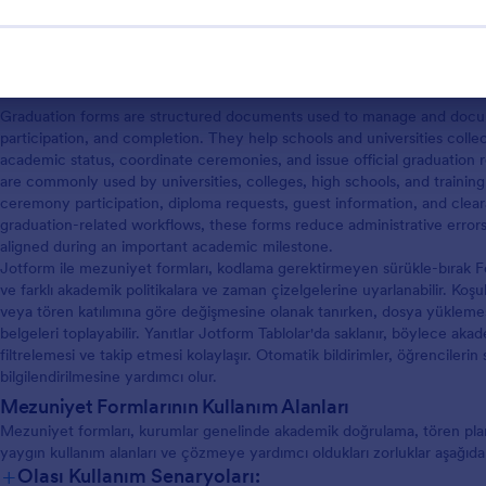
Graduation Forms Hakkında
Graduation forms are structured documents used to manage and documen
participation, and completion. They help schools and universities colle
academic status, coordinate ceremonies, and issue official graduation 
are commonly used by universities, colleges, high schools, and training 
ceremony participation, diploma requests, guest information, and clea
graduation-related workflows, these forms reduce administrative errors
aligned during an important academic milestone.
Jotform ile mezuniyet formları, kodlama gerektirmeyen sürükle-bırak For
ve farklı akademik politikalara ve zaman çizelgelerine uyarlanabilir. Ko
veya tören katılımına göre değişmesine olanak tanırken, dosya yüklemesi 
belgeleri toplayabilir. Yanıtlar Jotform Tablolar'da saklanır, böylece a
filtrelemesi ve takip etmesi kolaylaşır. Otomatik bildirimler, öğrencilerin
bilgilendirilmesine yardımcı olur.
Mezuniyet Formlarının Kullanım Alanları
Mezuniyet formları, kurumlar genelinde akademik doğrulama, tören plan
yaygın kullanım alanları ve çözmeye yardımcı oldukları zorluklar aşağıda
+
Olası Kullanım Senaryoları: