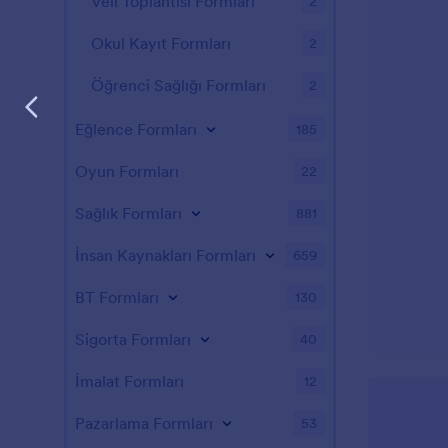
Veli Toplantısı Formları
2
Okul Kayıt Formları
2
Öğrenci Sağlığı Formları
2
Eğlence Formları
185
Oyun Formları
22
Sağlık Formları
881
İnsan Kaynakları Formları
659
BT Formları
130
Sigorta Formları
40
İmalat Formları
12
Pazarlama Formları
53