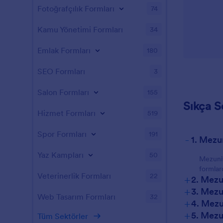
Fotoğrafçılık Formları
74
Kamu Yönetimi Formları
34
Emlak Formları
180
SEO Formları
3
Salon Formları
155
Sıkça S
Hizmet Formları
519
Spor Formları
191
-
1. Mezu
Yaz Kampları
50
Mezuniy
formlard
Veterinerlik Formları
22
+
2. Mezu
+
3. Mezun
Web Tasarım Formları
32
+
4. Mezu
+
5. Mezu
Tüm Sektörler