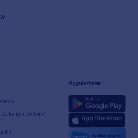
mi?
t
Uygulamalar
mızda
 Zeka için Jotform
ri
 Kiti