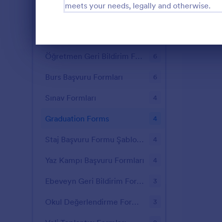
meets your needs, legally and otherwise.
Special Education Forms
7
Öğrenci Kayıt Formları
6
Diyalog sonu
Öğretmen Geri Bildirim Formları
6
Burs Başvuru Formları
6
Sınav Formları
4
Graduation Forms
4
Staj Başvuru Formu Şablonları
4
Yaz Kampı Başvuru Formları
4
Ebeveyn Geri Bildirim Formları
3
Okul Değerlendirme Formları
3