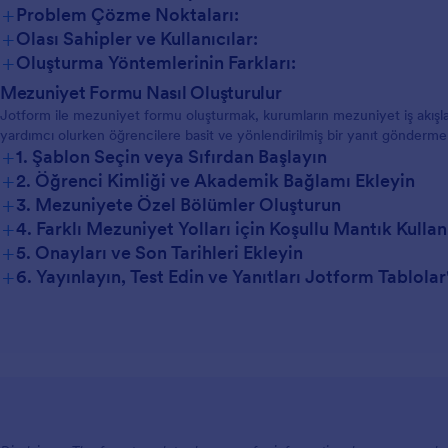
+
Problem Çözme Noktaları:
+
Olası Sahipler ve Kullanıcılar:
+
Oluşturma Yöntemlerinin Farkları:
Mezuniyet Formu Nasıl Oluşturulur
Jotform ile mezuniyet formu oluşturmak, kurumların mezuniyet iş akışlar
yardımcı olurken öğrencilere basit ve yönlendirilmiş bir yanıt gönderm
+
1. Şablon Seçin veya Sıfırdan Başlayın
+
2. Öğrenci Kimliği ve Akademik Bağlamı Ekleyin
+
3. Mezuniyete Özel Bölümler Oluşturun
+
4. Farklı Mezuniyet Yolları için Koşullu Mantık Kullan
+
5. Onayları ve Son Tarihleri Ekleyin
+
6. Yayınlayın, Test Edin ve Yanıtları Jotform Tablola