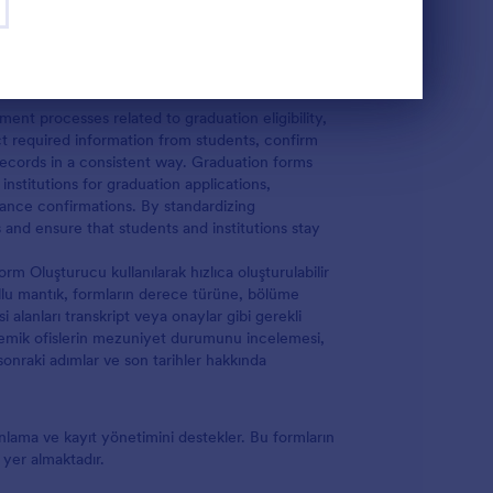
t processes related to graduation eligibility,
ct required information from students, confirm
records in a consistent way. Graduation forms
institutions for graduation applications,
rance confirmations. By standardizing
 and ensure that students and institutions stay
m Oluşturucu kullanılarak hızlıca oluşturulabilir
şullu mantık, formların derece türüne, bölüme
alanları transkript veya onaylar gibi gerekli
kademik ofislerin mezuniyet durumunu incelemesi,
 sonraki adımlar ve son tarihler hakkında
lama ve kayıt yönetimini destekler. Bu formların
 yer almaktadır.