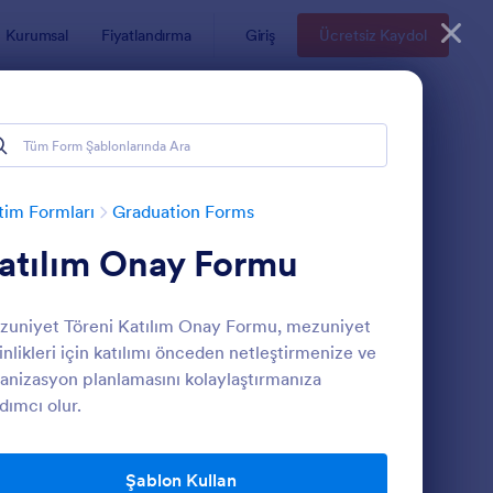
Kurumsal
Fiyatlandırma
Giriş
Ücretsiz Kaydol
tim Formları
Graduation Forms
atılım Onay Formu
uniyet Töreni Katılım Onay Formu, mezuniyet
inlikleri için katılımı önceden netleştirmenize ve
anizasyon planlamasını kolaylaştırmanıza
dımcı olur.
ezuniyet Temizleme Formu 🎓
: Mezuniyet Balosu Fo
Önizleme
Şablon Kullan