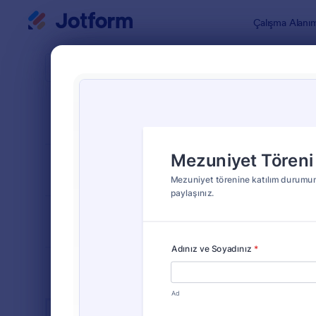
Diyalog başlangıcı
Çalışma Alanı
Form Şablo
Grad
SIRALA
Popüler
4 Şablon
FORM DÜZENİ
Klasik
TÜRLER
ENDÜSTRİLER
Reklam Formları
23