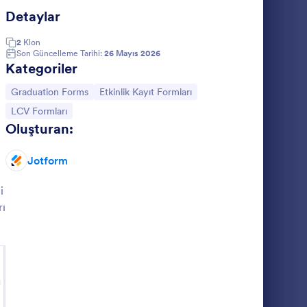
Detaylar
2
Klon
Son Güncelleme Tarihi:
26 Mayıs 2026
Kategoriler
Kategoriye git:
Kategoriye git:
Graduation Forms
Etkinlik Kayıt Formları
Kategoriye git:
LCV Formları
Oluşturan:
Jotform
i
rı
g