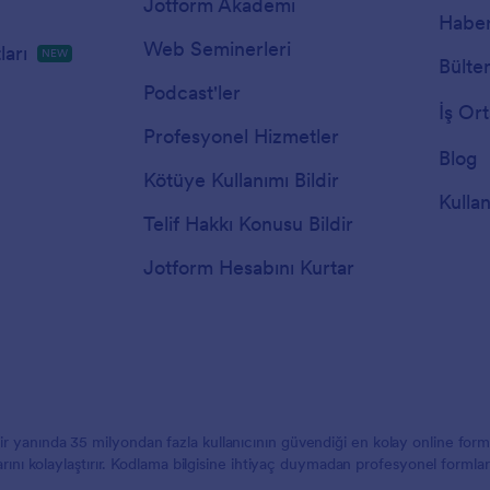
Jotform Akademi
Haber
Web Seminerleri
arı
NEW
Bülte
Podcast'ler
İş Ort
Profesyonel Hizmetler
Blog
Kötüye Kullanımı Bildir
Kullan
Telif Hakkı Konusu Bildir
Jotform Hesabını Kurtar
 bir yanında 35 milyondan fazla kullanıcının güvendiği en kolay online f
larını kolaylaştırır. Kodlama bilgisine ihtiyaç duymadan profesyonel formlar