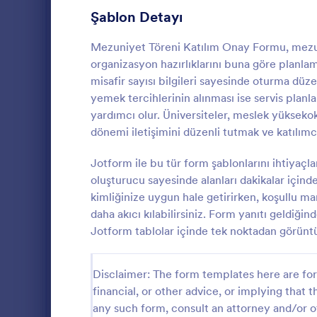
K-12 Formları
62
Şablon Detayı
Eğitim Anketleri
51
Mezuniyet Töreni Katılım Onay Formu, mezunl
organizasyon hazırlıklarını buna göre planla
Okul Kayıt Formları
29
misafir sayısı bilgileri sayesinde oturma düzen
yemek tercihlerinin alınması ise servis plan
Öğrenci Kayıt Formları
24
yardımcı olur. Üniversiteler, meslek yükseko
Mezuniye
Ders Kayıt Formu Şablonları
20
dönemi iletişimini düzenli tutmak ve katılımcı
Mezuniyet Ba
Okul Anketleri
16
birimlerinin 
Jotform ile bu tür form şablonlarını ihtiyaçl
almasına, di
oluşturucu sayesinde alanları dakikalar içind
Okul Başvuru Formları
12
planlamasına
kimliğinize uygun hale getirirken, koşullu mant
Go to Cate
Graduatio
Jotform ile
daha akıcı kılabilirsiniz. Form yanıtı geldiğin
Laboratory Forms
yardımcı olur
10
Jotform tablolar içinde tek noktadan görüntüle
Student Assessment Forms
8
Disclaimer: The form templates here are for 
Öğretmen Değerlendirme Formları
8
financial, or other advice, or implying that th
Ders Değerlendirme
any such form, consult an attorney and/or o
7