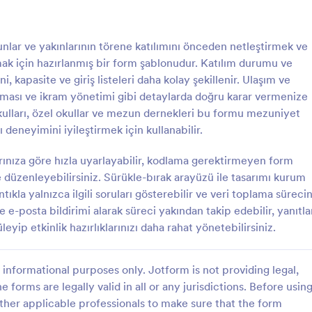
: Mezuniyet Başvuru Formu
Önizleme
ar ve yakınlarının törene katılımını önceden netleştirmek ve
mak için hazırlanmış bir form şablonudur. Katılım durumu ve
i, kapasite ve giriş listeleri daha kolay şekillenir. Ulaşım ve
laması ve ikram yönetimi gibi detaylarda doğru karar vermenize
kulları, özel okullar ve mezun dernekleri bu formu mezuniyet
t Başvuru Formu
 deneyimini iyileştirmek için kullanabilir.
şvuru Formu, öğrenci işleri
mezuniyet başvurularını online
arınıza göre hızla uyarlayabilir, kodlama gerektirmeyen form
ploma teslim sürecini
e düzenleyebilirsiniz. Sürükle-bırak arayüzü ile tasarımı kurum
 ve veri toplama sürecini
ıkla yalnızca ilgili soruları gösterebilir ve veri toplama sürecin
gory:
n Forms
 tek yerden yönetmesine
de e-posta bildirimi alarak süreci yakından takip edebilir, yanıtla
.
yip etkinlik hazırlıklarınızı daha rahat yönetebilirsiniz.
Şablon Kullan
informational purposes only. Jotform is not providing legal,
e forms are legally valid in all or any jurisdictions. Before usin
ther applicable professionals to make sure that the form