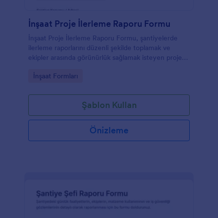
İnşaat Proje İlerleme Raporu Formu
İnşaat Proje İlerleme Raporu Formu, şantiyelerde
ilerleme raporlarını düzenli şekilde toplamak ve
ekipler arasında görünürlük sağlamak isteyen proje
yönetimi ve saha ekipleri için pratik bir form
Go to Category:
İnşaat Formları
şablonudur.
Şablon Kullan
Önizleme