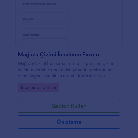
Mağaza Çizimi İnceleme Formu
Mağaza Çizimi İnceleme Formu ile proje ve çizim
incelemelerini tek noktadan yönetin, revizyon ve
onay akışını kayıt altına alın ve Jotform ile veri
toplama sürecini hızlandırın.
Go to Category:
İnceleme Formları
Şablon Kullan
Önizleme