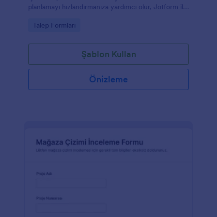
planlamayı hızlandırmanıza yardımcı olur, Jotform ile
kolayca özelleştirilebilir.
Go to Category:
Talep Formları
Şablon Kullan
Önizleme