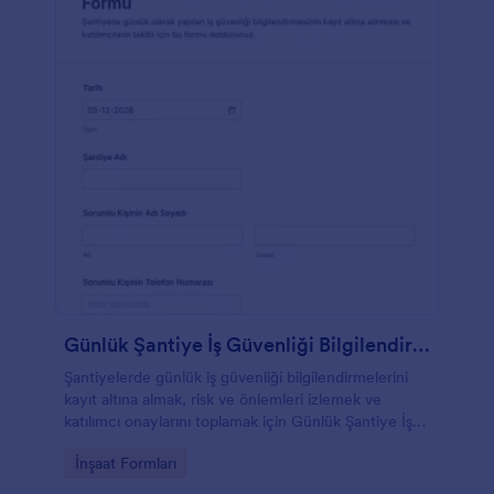
Günlük Şantiye İş Güvenliği Bilgilendirme Formu
Şantiyelerde günlük iş güvenliği bilgilendirmelerini
kayıt altına almak, risk ve önlemleri izlemek ve
katılımcı onaylarını toplamak için Günlük Şantiye İş
Güvenliği Bilgilendirme Formu kullanın.
Go to Category:
İnşaat Formları