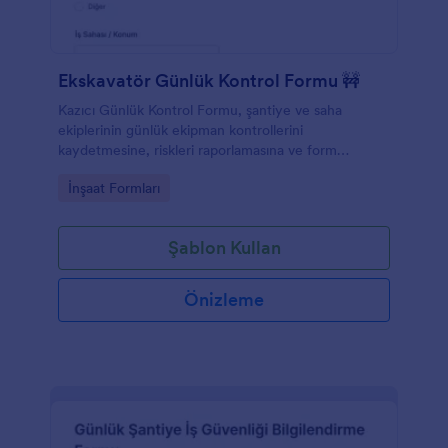
Ekskavatör Günlük Kontrol Formu 🚧
Kazıcı Günlük Kontrol Formu, şantiye ve saha
ekiplerinin günlük ekipman kontrollerini
kaydetmesine, riskleri raporlamasına ve form
yanıtlarını Jotform ile düzenli veri toplama sürecine
Go to Category:
İnşaat Formları
dönüştürmesine yardımcı olur.
Şablon Kullan
Önizleme