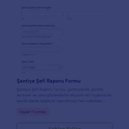
Şantiye Şefi Raporu Formu
Şantiye Şefi Raporu Formu, şantiyelerde günlük
ilerleme ve saha gözlemlerini düzenli veri toplama ile
kayda alarak ekiplerin raporlamayı tek noktadan
yönetmesine yardımcı olur.
Go to Category:
İnşaat Formları
Şablon Kullan