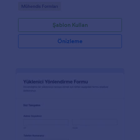
takip süreçlerini düzenlemesine yardımcı olur.
Go to Category:
Mühendis Formları
Şablon Kullan
Önizleme