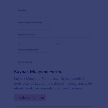
Kaynak Muayene Formu
Kaynak Muayene Formu, kaynak muayenelerini
proje bazında kaydetmek, denetim sonuçlarını takip
etmek ve ekipler arasında tutarlı veri toplama
sağlamak isteyen üretim, bakım ve kalite birimleri
Go to Category:
İnceleme Formları
için idealdir.