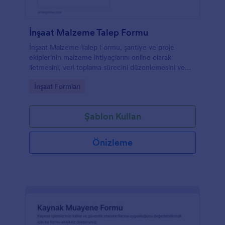
İnşaat Malzeme Talep Formu
İnşaat Malzeme Talep Formu, şantiye ve proje
ekiplerinin malzeme ihtiyaçlarını online olarak
iletmesini, veri toplama sürecini düzenlemesini ve
talepleri daha kolay takip etmesini sağlar.
Go to Category:
İnşaat Formları
Şablon Kullan
Önizleme