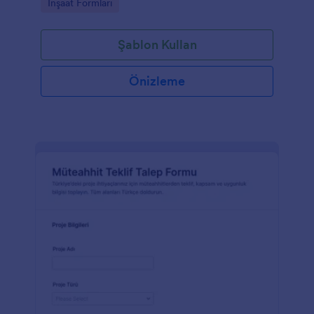
Go to Category:
İnşaat Formları
Şablon Kullan
Önizleme