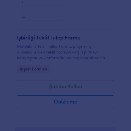
İşbirliği Teklif Talep Formu
Müteahhit Teklif Talep Formu, projeler için
yüklenicilerden teklif toplayıp karşılaştırmayı
kolaylaştırır ve Jotform ile veri toplama sürecinizi
hızlandırarak form yanıtlarını tek yerde düzenli
Go to Category:
İnşaat Formları
biçimde yönetmenize yardımcı olur.
Şablon Kullan
Önizleme