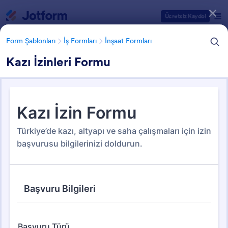
Diyalog başlangıcı
Ücretsiz Kaydol
Form Şablonları
İş Formları
İnşaat Formları
Kazı İzinleri Formu
Form Şablonu Kategorileri
Form Şablonları
İş Formları
İnşaat Formları
İnşaat Formları
52 Şablon