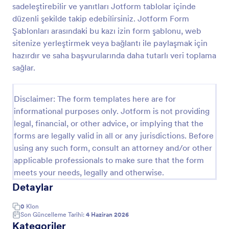
sadeleştirebilir ve yanıtları Jotform tablolar içinde
Şantiye İş İlerleme Raporu Formu
düzenli şekilde takip edebilirsiniz. Jotform Form
Şablonları arasındaki bu kazı izin form şablonu, web
Şantiye İş İlerleme Raporu Formu ile saha
ilerlemesini düzenli raporlayın, ekip ve paydaşlarla
sitenize yerleştirmek veya bağlantı ile paylaşmak için
güncel durumu paylaşın ve Jotform üzerinden veri
hazırdır ve saha başvurularında daha tutarlı veri toplama
toplama sürecini tek noktadan yönetin.
sağlar.
Go to Category:
İnşaat Formları
Disclaimer: The form templates here are for
Şablon Kullan
informational purposes only. Jotform is not providing
legal, financial, or other advice, or implying that the
Önizleme
forms are legally valid in all or any jurisdictions. Before
using any such form, consult an attorney and/or other
applicable professionals to make sure that the form
meets your needs, legally and otherwise.
Detaylar
0
Klon
Son Güncelleme Tarihi:
4 Haziran 2026
Kategoriler