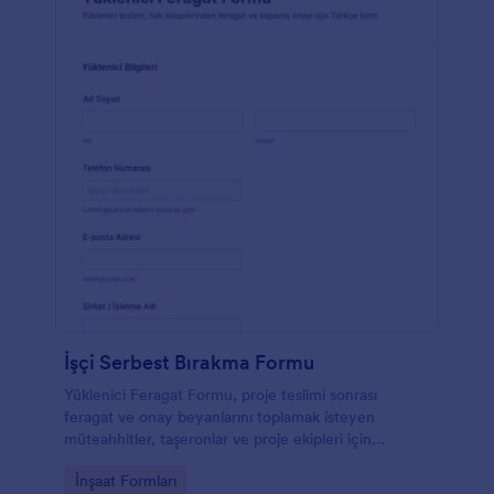
İşçi Serbest Bırakma Formu
Yüklenici Feragat Formu, proje teslimi sonrası
feragat ve onay beyanlarını toplamak isteyen
müteahhitler, taşeronlar ve proje ekipleri için
Jotform ile kolayca özelleştirilebilen bir form
Go to Category:
İnşaat Formları
şablonudur.