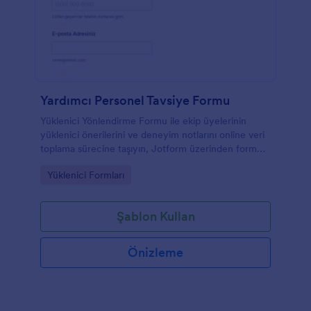
Yardımcı Personel Tavsiye Formu
Yüklenici Yönlendirme Formu ile ekip üyelerinin
yüklenici önerilerini ve deneyim notlarını online veri
toplama sürecine taşıyın, Jotform üzerinden form
yanıtlarını tek yerde düzenli şekilde yönetin.
Go to Category:
Yüklenici Formları
Şablon Kullan
Önizleme