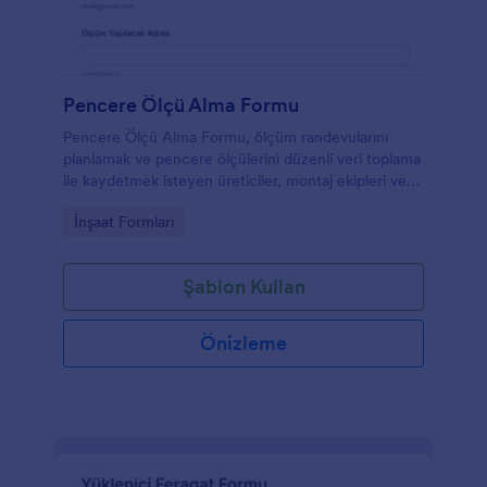
Pencere Ölçü Alma Formu
Pencere Ölçü Alma Formu, ölçüm randevularını
planlamak ve pencere ölçülerini düzenli veri toplama
ile kaydetmek isteyen üreticiler, montaj ekipleri ve
tadilat firmaları için pratik bir çözümdür.
Go to Category:
İnşaat Formları
Şablon Kullan
Önizleme