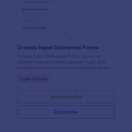
Ücretsiz İnşaat Sözleşmesi Formu
Ücretsiz İnşaat Sözleşmesi Formu, işveren ve
yüklenici arasında ücretsiz yapılacak inşaat işinin
koşullarını online form üzerinden netleştirerek veri
toplama ve form yanıtı takibini kolaylaştırır.
Go to Category:
İnşaat Formları
Şablon Kullan
Önizleme