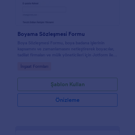
Boyama Sözleşmesi Formu
Boya Sözleşmesi Formu, boya badana işlerinin
kapsamını ve zamanlamasını netleştirerek boyacılar,
tadilat firmaları ve mülk yöneticileri için Jotform ile
düzenli veri toplama ve form yanıtı takibi sağlar.
Go to Category:
İnşaat Formları
Şablon Kullan
Önizleme