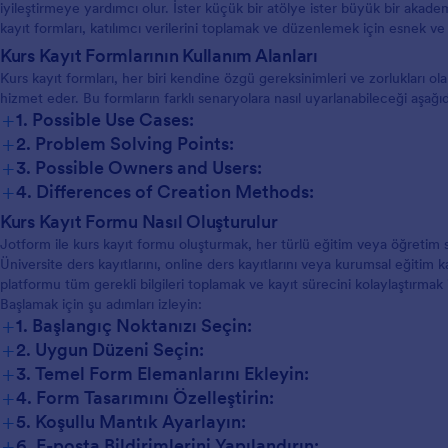
iyileştirmeye yardımcı olur. İster küçük bir atölye ister büyük bir aka
kayıt formları, katılımcı verilerini toplamak ve düzenlemek için esnek ve
Kurs Kayıt Formlarının Kullanım Alanları
Kurs kayıt formları, her biri kendine özgü gereksinimleri ve zorlukları ol
hizmet eder. Bu formların farklı senaryolara nasıl uyarlanabileceği aşağıd
+
1. Possible Use Cases:
+
2. Problem Solving Points:
+
3. Possible Owners and Users:
+
4. Differences of Creation Methods:
Kurs Kayıt Formu Nasıl Oluşturulur
Jotform ile kurs kayıt formu oluşturmak, her türlü eğitim veya öğretim s
Üniversite ders kayıtlarını, online ders kayıtlarını veya kurumsal eğitim 
platformu tüm gerekli bilgileri toplamak ve kayıt sürecini kolaylaştırmak 
Başlamak için şu adımları izleyin:
+
1. Başlangıç Noktanızı Seçin:
+
2. Uygun Düzeni Seçin:
+
3. Temel Form Elemanlarını Ekleyin:
+
4. Form Tasarımını Özelleştirin:
+
5. Koşullu Mantık Ayarlayın:
+
6. E-posta Bildirimlerini Yapılandırın: