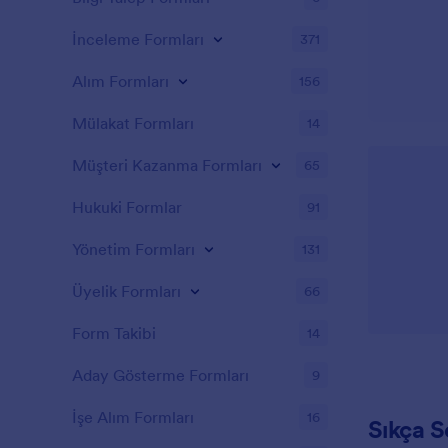
İnceleme Formları
371
Alım Formları
156
Mülakat Formları
14
Müşteri Kazanma Formları
65
Hukuki Formlar
91
Yönetim Formları
131
Üyelik Formları
66
Form Takibi
14
Aday Gösterme Formları
9
İşe Alım Formları
16
Sıkça S