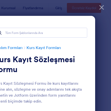
Kurumsal
Fiyatlandırma
Giriş
Ücretsiz Kaydol
ılım Formları
Kurs Kayıt Formları
urs Kayıt Sözleşmesi
ormu
s Kayıt Sözleşmesi Formu ile kurs kayıtlarını
ine alın, sözleşme ve onay adımlarını tek akışta
ers Seçim Formu
: Yemek Kursu Kayıt 
Önizleme
etin ve Jotform üzerinden form yanıtlarını
enli biçimde takip edin.