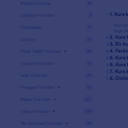
Kişisel Formlar
18
-
1. Kurs
Dilekçe Formları
8
Kurs ka
Oylamalar
17
kağıt bi
+
2. Kurs
Quizler
35
+
3. Bir k
+
4. Farkl
Fiyat Teklif Formları
64
+
5. Kurs 
+
Tavsiye Formları
10
6. Kurs 
+
7. Kurs 
İade Formları
24
+
8. Onli
Feragat Formları
42
Rapor Formları
425
Talep Formları
538
Yer Ayırtma Formları
99