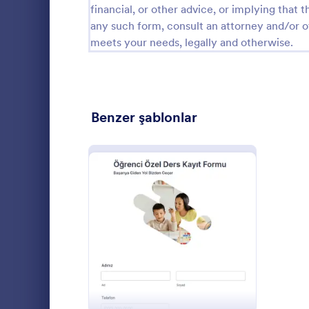
financial, or other advice, or implying that th
İptal Formları
22
any such form, consult an attorney and/or o
meets your needs, legally and otherwise.
Giriş Tarihi Formları
6
Çıkış Formları
4
Kontrol Listesi Formları
273
Benzer şablonlar
Noel Formları
16
Talep Formları
33
Koçluk Formları
9
İngilizce Ö
Onay Formları
3
kurs merkezl
: Öğrenci Özel Ders Kayı
Önizleme
almasını, ver
Danışmanlık Formları
16
düzenlemesin
Go to Cate
Kayıt Forml
üzerinden tak
İçerik Formları
16