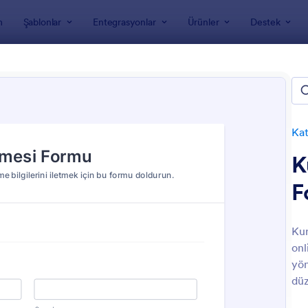
m
Şablonlar
Entegrasyonlar
Ürünler
Destek
nları
Katılım Formları
Kurs Kayıt Formları
Kayıt Formları
Kat
K
F
Kur
onl
: Öğrenci Özel Ders Kayıt Formu
: D
Önizleme
Önizleme
yön
düz