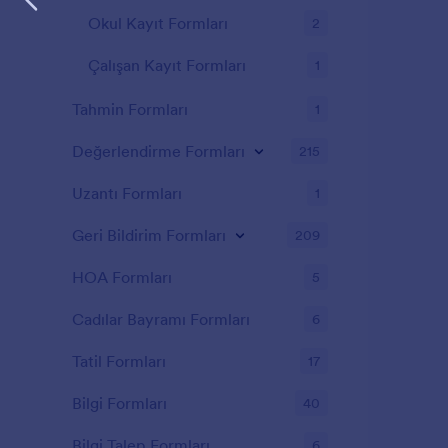
Okul Kayıt Formları
2
Çalışan Kayıt Formları
1
Tahmin Formları
1
Değerlendirme Formları
215
Uzantı Formları
1
Geri Bildirim Formları
209
HOA Formları
5
Cadılar Bayramı Formları
6
Tatil Formları
17
Bilgi Formları
40
Bilgi Talep Formları
6