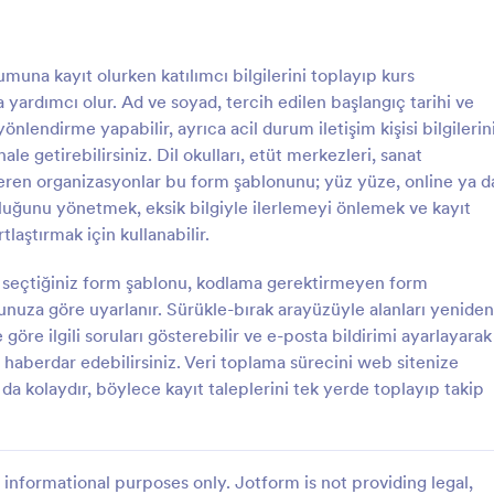
Tablosu aracını kullanmaktadır. Bu
bir satırda farklı alanlara sahip ola
: Kurs Kayıt Sözleşmesi Formu
: K
Önizleme
Önizleme
seçenek düğmeleri, onay kutusu a
una kayıt olurken katılımcı bilgilerini toplayıp kurs
menü ve metin kutusunu içeren 
 yardımcı olur. Ad ve soyad, tercih edilen başlangıç tarihi ve
Sütun özelliğine sahiptir. Bu form
öğrenci ve velinin politika ve pro
 yönlendirme yapabilir, ayrıca acil durum iletişim kişisi bilgilerin
uyacağını belirten katılımcıdan o
ale getirebilirsiniz. Dil okulları, etüt merkezleri, sanat
için İmza aracıyla birlikte Hüküm 
 veren organizasyonlar bu form şablonunu; yüz yüze, online ya d
widget’ını da kullanmaktadır.
t Sözleşmesi Formu
Kurs Seçim Formu
uğunu yönetmek, eksik bilgiyle ilerlemeyi önlemek ve kayıt
özleşmesi Formu ile kurs
Kurs Seçim Formu, eğitim kurumla
laştırmak için kullanabilir.
nline alın, sözleşme ve onay
tercihlerini online olarak toplamas
ek akışta yönetin ve Jotform
başvuruları tek yerde yönetmesin
n seçtiğiniz form şablonu, kodlama gerektirmeyen form
rm yanıtlarını düzenli biçimde
Jotform ile veri toplama sürecini
nuza göre uyarlanır. Sürükle-bırak arayüzüyle alanları yeniden
gory:
Go to Category:
arı
Kurs Kayıt Formları
hızlandırmasına yardımcı olur.
 göre ilgili soruları gösterebilir ve e-posta bildirimi ayarlayarak
a haberdar edebilirsiniz. Veri toplama sürecini web sitenize
Şablon Kullan
Şablon Kullan
a kolaydır, böylece kayıt taleplerini tek yerde toplayıp takip
informational purposes only. Jotform is not providing legal,