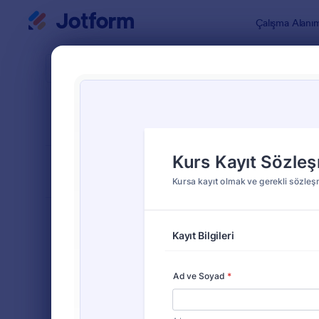
Diyalog başlangıcı
Çalışma Alanı
Form Şablo
Kurs 
SIRALA
Popüler
9 Şablon
FORM DÜZENİ
Klasik
TÜRLER
Sipariş Formları
689
Kayıt Formları
570