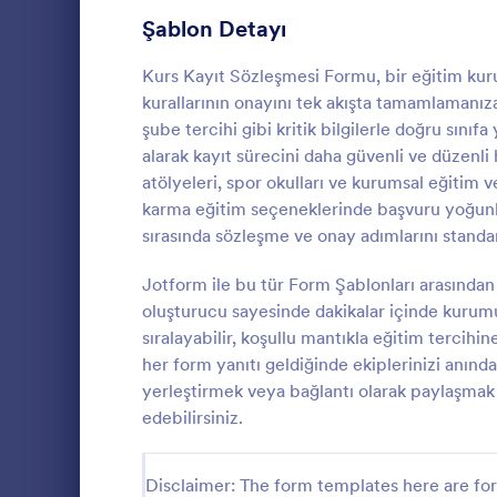
Üye Kayıt Formları
53
Şablon Detayı
Oy Formları
22
Kurs Kayıt Sözleşmesi Formu, bir eğitim kurum
kurallarının onayını tek akışta tamamlamanıza
Özet Formları
17
şube tercihi gibi kritik bilgilerle doğru sınıfa
alarak kayıt sürecini daha güvenli ve düzenli h
Onay Formları
89
atölyeleri, spor okulları ve kurumsal eğitim
Kurs Kayı
karma eğitim seçeneklerinde başvuru yoğunl
Değerlendirme Formları
104
Kurs Kayıt S
sırasında sözleşme ve onay adımlarını standart
kayıtlarını o
Katılım Formları
12
adımlarını t
Jotform ile bu tür Form Şablonları arasında
üzerinden fo
Denetim
78
oluşturucu sayesinde dakikalar içinde kurumu
Go to Cate
Kayıt Forml
takip edin.
sıralayabilir, koşullu mantıkla eğitim tercihine
Yetkilendirme Formları
67
her form yanıtı geldiğinde ekiplerinizi anınd
yerleştirmek veya bağlantı olarak paylaşmak d
Ödül Formları
17
edebilirsiniz.
Efsane Cuma Formları
3
Disclaimer: The form templates here are for 
Hesaplama Formları
15