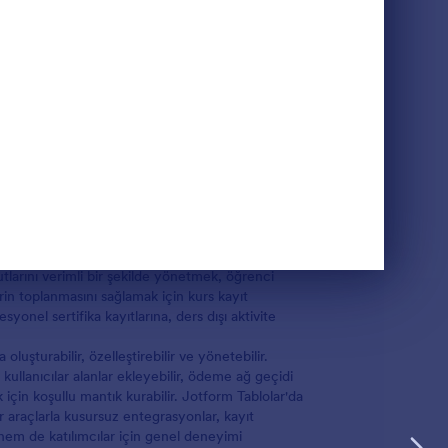
Şablon Kullan
eğitim oturumlarına, atölye çalışmalarına veya
ış dijital araçlardır. Bu formlar genellikle
deme detayları gibi temel bilgileri toplar. Eğitim
tlarını verimli bir şekilde yönetmek, öğrenci
rin toplanmasını sağlamak için kurs kayıt
yonel sertifika kayıtlarına, ders dışı aktivite
oluşturabilir, özelleştirebilir ve yönetebilir.
ullanıcılar alanlar ekleyebilir, ödeme ağ geçidi
 için koşullu mantık kurabilir. Jotform Tablolar'da
 araçlarla kusursuz entegrasyonlar, kayıt
hem de katılımcılar için genel deneyimi