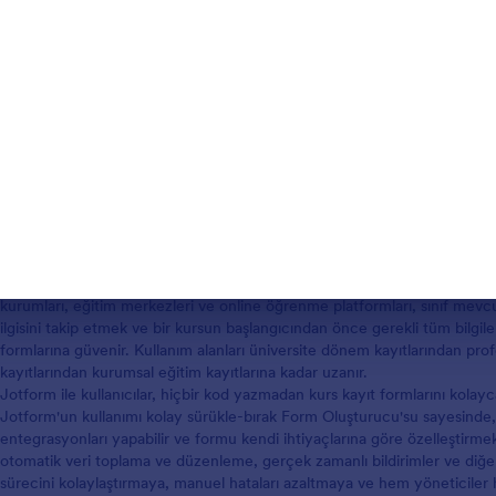
Şablon Kullan
Şablon Kullan
Kurs Kayıt Formları Hakkında
Kurs Kayıt Formları, öğrencilerin veya katılımcıların akademik derslere, 
diğer eğitim programlarına kaydolma sürecini kolaylaştırmak için tasarlanm
katılımcı isimleri, iletişim bilgileri, ders seçimleri, ön koşullar ve varsa ö
kurumları, eğitim merkezleri ve online öğrenme platformları, sınıf mevcu
ilgisini takip etmek ve bir kursun başlangıcından önce gerekli tüm bilgile
formlarına güvenir. Kullanım alanları üniversite dönem kayıtlarından profes
kayıtlarından kurumsal eğitim kayıtlarına kadar uzanır.
Jotform ile kullanıcılar, hiçbir kod yazmadan kurs kayıt formlarını kolayca 
Jotform'un kullanımı kolay sürükle-bırak Form Oluşturucu'su sayesinde, k
entegrasyonları yapabilir ve formu kendi ihtiyaçlarına göre özelleştirmek
otomatik veri toplama ve düzenleme, gerçek zamanlı bildirimler ve diğer
sürecini kolaylaştırmaya, manuel hataları azaltmaya ve hem yöneticiler 