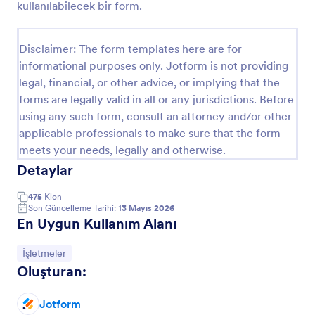
kullanılabilecek bir form.
Önizleme
Disclaimer: The form templates here are for
informational purposes only. Jotform is not providing
legal, financial, or other advice, or implying that the
forms are legally valid in all or any jurisdictions. Before
using any such form, consult an attorney and/or other
applicable professionals to make sure that the form
meets your needs, legally and otherwise.
Detaylar
475
Klon
Son Güncelleme Tarihi:
13 Mayıs 2026
En Uygun Kullanım Alanı
Kategoriye git:
İşletmeler
Oluşturan:
Jotform