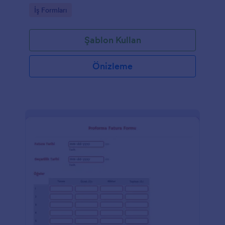
Go to Category:
İş Formları
Şablon Kullan
Önizleme