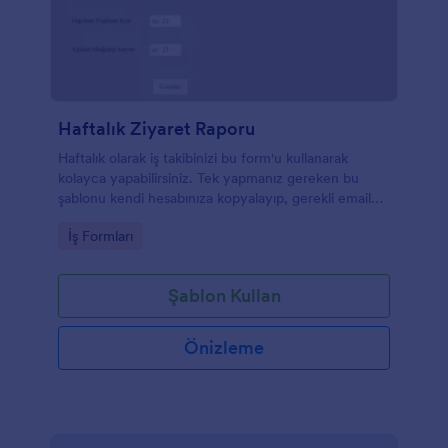
Haftalık Ziyaret Raporu
Haftalık olarak iş takibinizi bu form'u kullanarak
kolayca yapabilirsiniz. Tek yapmanız gereken bu
şablonu kendi hesabınıza kopyalayıp, gerekli email
ayarlarını yapmak.
Go to Category:
İş Formları
Şablon Kullan
Önizleme