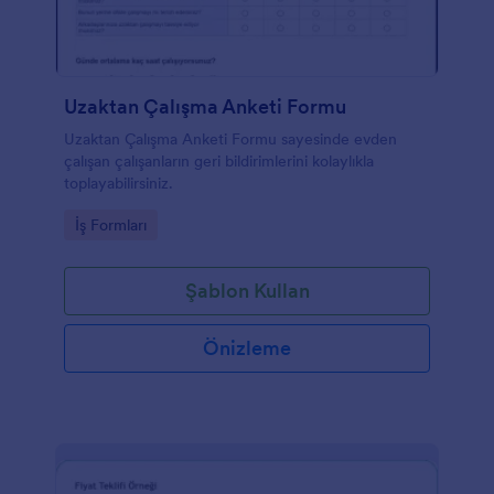
Uzaktan Çalışma Anketi Formu
Uzaktan Çalışma Anketi Formu sayesinde evden
çalışan çalışanların geri bildirimlerini kolaylıkla
toplayabilirsiniz.
Go to Category:
İş Formları
Şablon Kullan
Önizleme