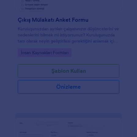
Çıkış Mülakatı Anket Formu
Kuruluşunuzdan ayrılan çalışanınızın düşüncelerini ve
nedenlerini bilmek mi istiyorsunuz? Kuruluşunuzda
tam olarak neyin geliştirilesi gerektiğini anlamak için
onlar tarafından doldurulacak bu formu kullanın.
Go to Category:
İnsan Kaynakları Formları
Şablon Kullan
Önizleme