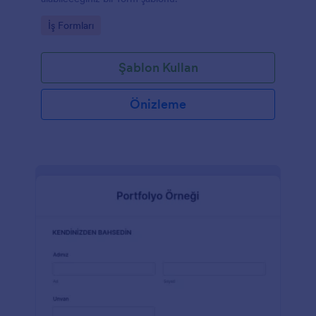
Go to Category:
İş Formları
Şablon Kullan
Önizleme