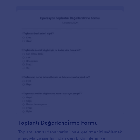
geliştirme endüstrisinde kullanılan kişisel bir
portfolyodur. Şablonda; hakkımda bölümü, portfolyo
sayfası, hizmetler bölümü ve iletişim bölümü de
bulunmakta. Bu şablon, şablonu müşterileriniz için
göze daha hitap edebilir ve ilgi çekici hale getirmek
için Görüntü aracını ve Kutu arka plan görüntü
aracını kullanıyor. PDF şablonunun içeriğini kolayca
düzenleyin ve PDF Düzenleyiciyi kullanarak
fotoğrafları kendi geçmiş işlerinizle değiştirin.
Toplantı Değerlendirme Formu
Toplantılarınızı daha verimli hale getirmenizi sağlamak
amacıyla çalışanlarınıdan geri bildirimlerini ve