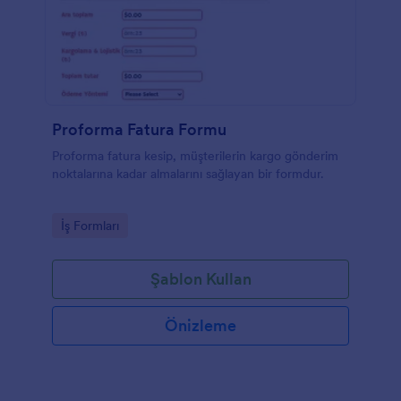
Proforma Fatura Formu
Proforma fatura kesip, müşterilerin kargo gönderim
noktalarına kadar almalarını sağlayan bir formdur.
Go to Category:
İş Formları
Şablon Kullan
Önizleme