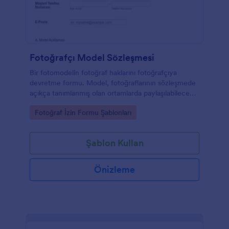
Fotoğrafçı Model Sözleşmesi
Bir fotomodelin fotoğraf haklarını fotoğrafçıya
devretme formu. Model, fotoğraflarının sözleşmede
açıkça tanımlanmış olan ortamlarda paylaşılabileceği
veya yayınlanabileceğini bu form ile kabul eder.
Go to Category:
Fotoğraf İzin Formu Şablonları
Fotoğrafçıysanız, bu model sözleşme formu
şablonunu kullanabilirsiniz. Bu model sözleşmesi
formu, fotoğraf çekimlerinde çektiğiniz fotoğrafların
Şablon Kullan
yasal haklarının size ait olmasını sağlamak konusunda
işinizi kolaylaştırır.
Önizleme