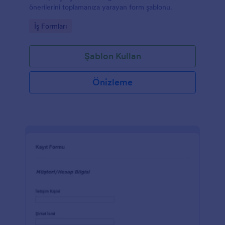
önerilerini toplamanıza yarayan form şablonu.
Go to Category:
İş Formları
Şablon Kullan
Önizleme