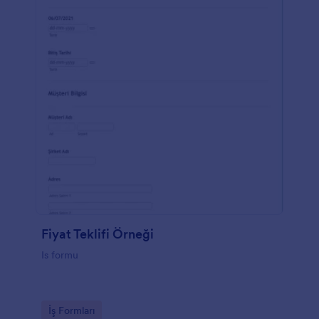
Fiyat Teklifi Örneği
Is formu
Go to Category:
İş Formları