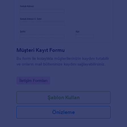
Müşteri Kayıt Formu
Bu form ile kolaylıkla müşterilerinizin kaydını tutabilir
ve onların mail bülteninize kaydını sağlayabilirsiniz.
Go to Category:
İletişim Formları
Şablon Kullan
Önizleme