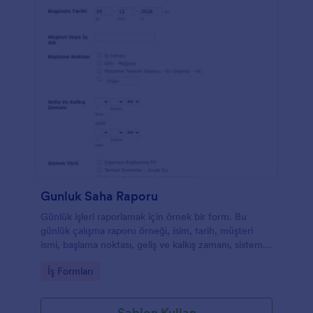
Gunluk Saha Raporu
Günlük işleri raporlamak için örnek bir form. Bu
günlük çalışma raporu örneği, isim, tarih, müşteri
ismi, başlama noktası, geliş ve kalkış zamanı, sistem
türü, iş kapsamı, sahip yorumları gibi alanları içerir.
Go to Category:
İş Formları
Ayrıca, raporu yazan kişi yorum ve gözlemlerini de
sizinle paylaşabilecek. Ek olarak da bu günlük iş
raporu örneğinde iş fotoğraflarını yükleyebilecekleri
Şablon Kullan