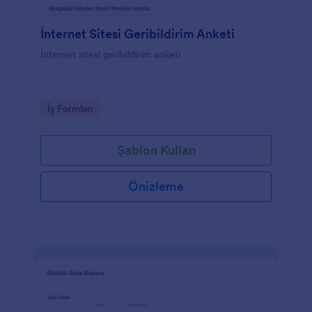
İnternet Sitesi Geribildirim Anketi
İnternet sitesi geribildirim anketi
Go to Category:
İş Formları
Şablon Kullan
Önizleme