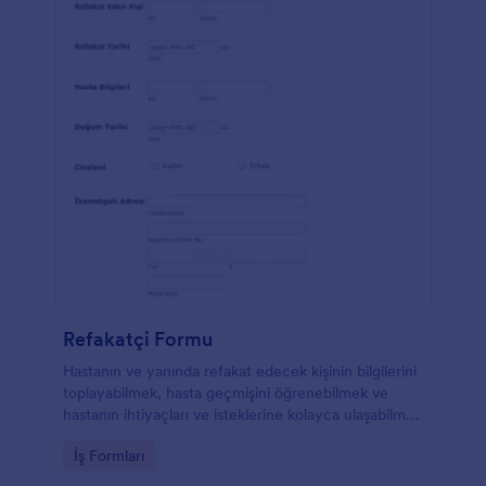
Refakatçi Formu
Hastanın ve yanında refakat edecek kişinin bilgilerini
toplayabilmek, hasta geçmişini öğrenebilmek ve
hastanın ihtiyaçları ve isteklerine kolayca ulaşabilmek
için oluşturulmuştur.
Go to Category:
İş Formları