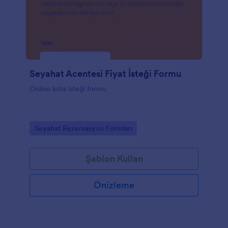
Seyahat Acentesi Fiyat İsteği Formu
Online kota isteği formu
Go to Category:
Seyahat Rezervasyon Formları
Şablon Kullan
Önizleme