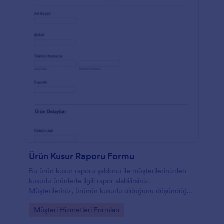
Ürün Kusur Raporu Formu
Bu ürün kusur raporu şablonu ile müşterilerinizden
kusurlu ürünlerle ilgili rapor alabilirsiniz.
Müşterileriniz, ürünün kusurlu olduğunu düşündüğü
yerlerinin fotoğraflarını bu forma yükleyerek size
Go to Category:
Müşteri Hizmetleri Formları
iletebilir ve bir ek mesaj veya yorum yazabilir. Bu
ürün kusur raporu örneği kullanıcılardan geri bildirim