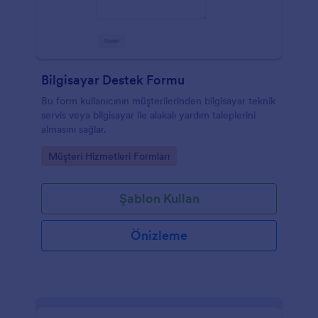
Bilgisayar Destek Formu
Bu form kullanıcının müşterilerinden bilgisayar teknik
servis veya bilgisayar ile alakalı yardım taleplerini
almasını sağlar.
Go to Category:
Müşteri Hizmetleri Formları
Şablon Kullan
Önizleme