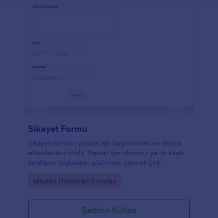
Sikayet Formu
Şikayet formları yapılan işin başarısındaki en büyük
etkenlerden biridir. Yapılan işin olumsuz ya da eksik
taraflarını başkasının gözünden görmek çok
önemlidir. Ters giden bir şeyleri düzeltebilmeniz
Go to Category:
Müşteri Hizmetleri Formları
açısından zaman kazandırır ve farkındalığınızı arttırır.
Şablon Kullan