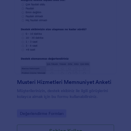
Musteri Hizmetleri Memnuniyet Anketi
Müşterilerinizin, destek ekibiniz ile ilgili görüşlerini
kolayca almak için bu formu kullanabilirsiniz.
Go to Category:
Değerlendirme Formları
Şablon Kullan