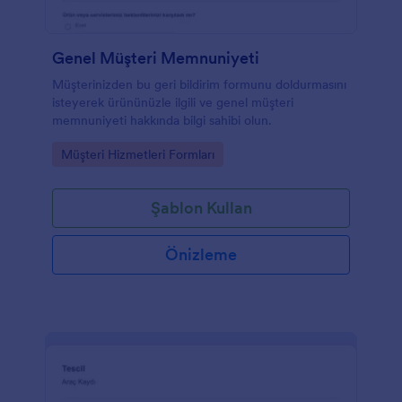
Genel Müşteri Memnuniyeti
Müşterinizden bu geri bildirim formunu doldurmasını
isteyerek ürününüzle ilgili ve genel müşteri
memnuniyeti hakkında bilgi sahibi olun.
Go to Category:
Müşteri Hizmetleri Formları
Şablon Kullan
Önizleme