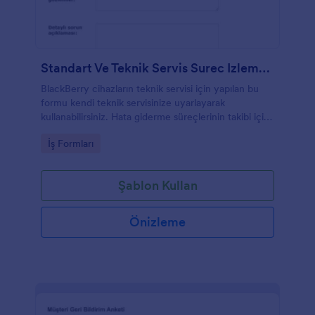
Standart Ve Teknik Servis Surec Izleme Formu
BlackBerry cihazların teknik servisi için yapılan bu
formu kendi teknik servisinize uyarlayarak
kullanabilirsiniz. Hata giderme süreçlerinin takibi için
tasarlanmıştır.
Go to Category:
İş Formları
Şablon Kullan
Önizleme