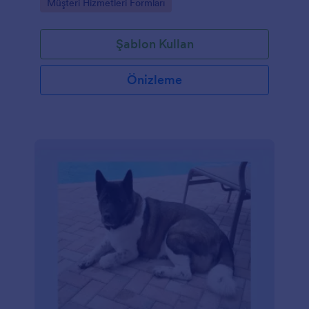
Go to Category:
Müşteri Hizmetleri Formları
Şablon Kullan
Önizleme