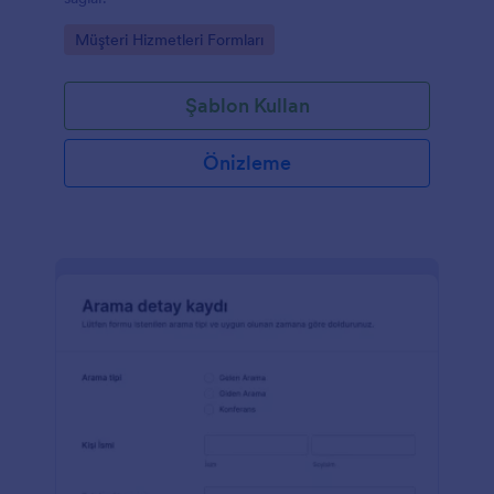
Go to Category:
Müşteri Hizmetleri Formları
Şablon Kullan
Önizleme