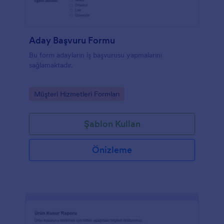
Aday Başvuru Formu
Bu form adayların iş başvurusu yapmalarını
sağlamaktadır.
Go to Category:
Müşteri Hizmetleri Formları
Şablon Kullan
Önizleme