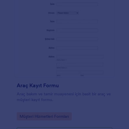
Araç Kayıt Formu
Araç bakım ve tamir muayenesi için basit bir araç ve
müşteri kayıt formu.
Go to Category:
Müşteri Hizmetleri Formları