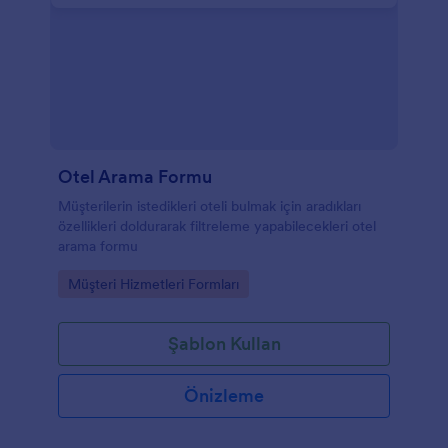
Otel Arama Formu
Müşterilerin istedikleri oteli bulmak için aradıkları
özellikleri doldurarak filtreleme yapabilecekleri otel
arama formu
Go to Category:
Müşteri Hizmetleri Formları
Şablon Kullan
Önizleme