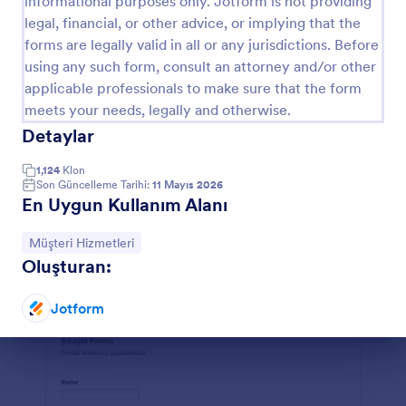
informational purposes only. Jotform is not providing
legal, financial, or other advice, or implying that the
Yeni Müşteri Kayıt Formu
forms are legally valid in all or any jurisdictions. Before
Yeni müşterilerinizin iletişim bilgilerini alarak kayıt
using any such form, consult an attorney and/or other
olmalarını ve referans vermelerini sağlayan form
applicable professionals to make sure that the form
örneği.
meets your needs, legally and otherwise.
Go to Category:
İş Formları
Detaylar
1,124
Klon
Şablon Kullan
Son Güncelleme Tarihi:
11 Mayıs 2026
En Uygun Kullanım Alanı
Önizleme
Kategoriye git:
Müşteri Hizmetleri
Oluşturan:
Jotform
Diyalog sonu