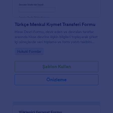
Türkçe Menkul Kıymet Transferi Formu
Hisse Devri Formu, devir eden ve devralan taraflar
arasında hisse devrine ilişkin bilgileri toplayarak şirket
içi süreçlerde veri toplama ve form yanıtı takibini
Jotform ile kolaylaştırır.
Go to Category:
Hukuki Formlar
Şablon Kullan
Önizleme