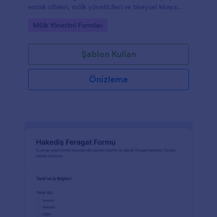
emlak ofisleri, mülk yöneticileri ve bireysel kiraya
verenler için iletişimi ve kayıt takibini kolaylaştırır.
Go to Category:
Mülk Yönetimi Formları
Şablon Kullan
Önizleme