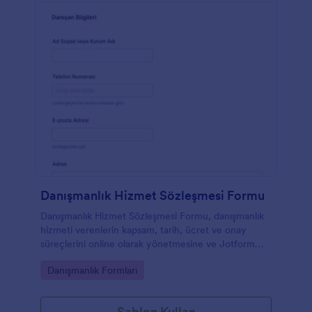
Danışmanlık Hizmet Sözleşmesi Formu
Danışmanlık Hizmet Sözleşmesi Formu, danışmanlık
hizmeti verenlerin kapsam, tarih, ücret ve onay
süreçlerini online olarak yönetmesine ve Jotform
üzerinden veri toplama ile form yanıtlarını tek yerde
Go to Category:
Danışmanlık Formları
takip etmesine yardımcı olur.
Şablon Kullan