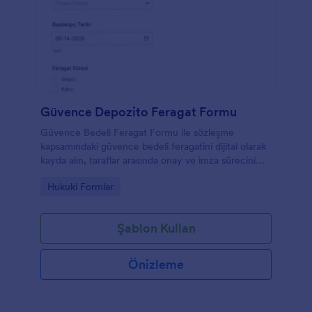
Güvence Depozito Feragat Formu
Güvence Bedeli Feragat Formu ile sözleşme
kapsamındaki güvence bedeli feragatini dijital olarak
kayda alın, taraflar arasında onay ve imza sürecini
tek yerden yönetin ve Jotform ile veri toplama
Go to Category:
Hukuki Formlar
akışınızı düzenleyin.
Şablon Kullan
Önizleme