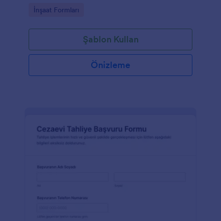
toplama ve form yanıtı takibini kolaylaştırır.
Go to Category:
İnşaat Formları
Şablon Kullan
Önizleme