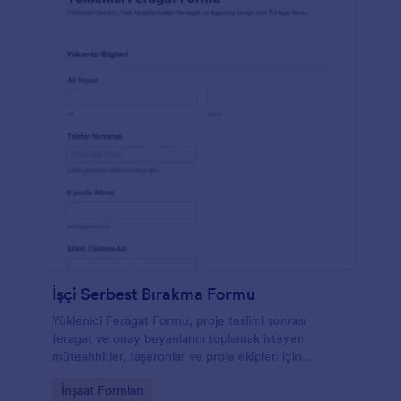
İşçi Serbest Bırakma Formu
Yüklenici Feragat Formu, proje teslimi sonrası
feragat ve onay beyanlarını toplamak isteyen
müteahhitler, taşeronlar ve proje ekipleri için
Jotform ile kolayca özelleştirilebilen bir form
Go to Category:
İnşaat Formları
şablonudur.