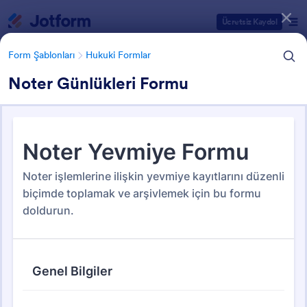
Diyalog başlangıcı
Ücretsiz Kaydol
Form Şablonları
Hukuki Formlar
Noter Günlükleri Formu
Form Şablonu Kategorileri
Form Şablonları
Hukuki Formlar
Yasal Form Şablonları
91 Şablon