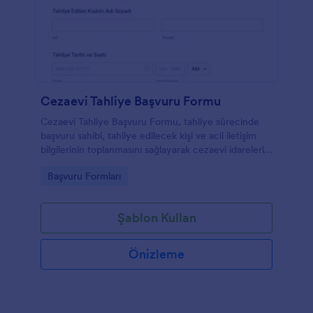
Cezaevi Tahliye Başvuru Formu
Cezaevi Tahliye Başvuru Formu, tahliye sürecinde
başvuru sahibi, tahliye edilecek kişi ve acil iletişim
bilgilerinin toplanmasını sağlayarak cezaevi idareleri
ve ilgili kurumlar için başvuruların düzenli takibini
Go to Category:
Başvuru Formları
kolaylaştırır.
Şablon Kullan
Önizleme