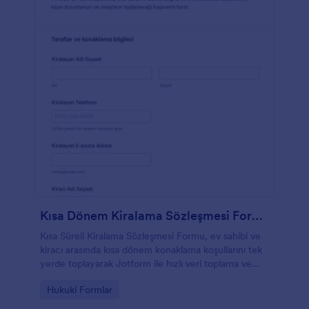
Kısa Dönem Kiralama Sözleşmesi Formu
Kısa Süreli Kiralama Sözleşmesi Formu, ev sahibi ve
kiracı arasında kısa dönem konaklama koşullarını tek
yerde toplayarak Jotform ile hızlı veri toplama ve
form yanıtı yönetimi sağlar.
Go to Category:
Hukuki Formlar