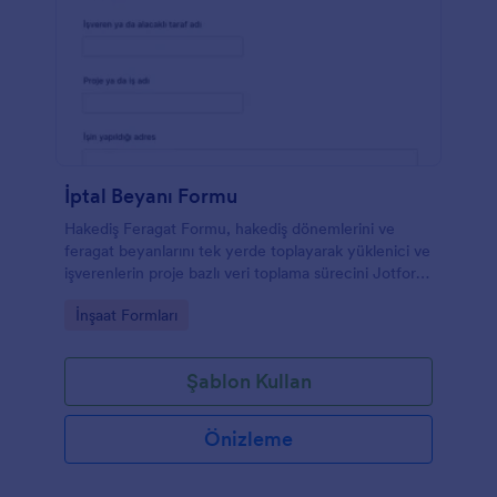
İptal Beyanı Formu
Hakediş Feragat Formu, hakediş dönemlerini ve
feragat beyanlarını tek yerde toplayarak yüklenici ve
işverenlerin proje bazlı veri toplama sürecini Jotform
ile daha düzenli yürütmesine yardımcı olur.
Go to Category:
İnşaat Formları
Şablon Kullan
Önizleme