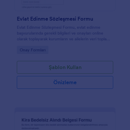
Evlat Edinme Sözleşmesi Formu
Evlat Edinme Sözleşmesi Formu, evlat edinme
başvurularında gerekli bilgileri ve onayları online
olarak toplayarak kurumların ve ailelerin veri toplama
ve form yanıtı takibini kolaylaştırır.
Go to Category:
Onay Formları
Şablon Kullan
Önizleme