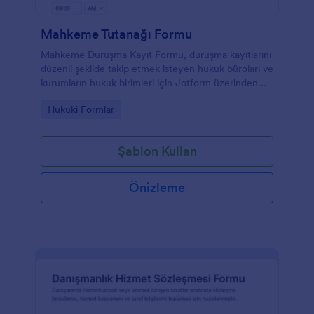
Mahkeme Tutanağı Formu
Mahkeme Duruşma Kayıt Formu, duruşma kayıtlarını
düzenli şekilde takip etmek isteyen hukuk büroları ve
kurumların hukuk birimleri için Jotform üzerinden
hızlı veri toplama ve form yanıtı yönetimi sağlar.
Go to Category:
Hukuki Formlar
Şablon Kullan
Önizleme