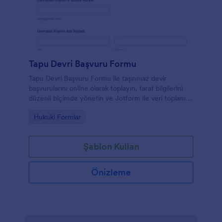
Tapu Devri Başvuru Formu
Tapu Devri Başvuru Formu ile taşınmaz devir
başvurularını online olarak toplayın, taraf bilgilerini
düzenli biçimde yönetin ve Jotform ile veri toplama
sürecini tek bir yerde takip edin.
Go to Category:
Hukuki Formlar
Şablon Kullan
Önizleme