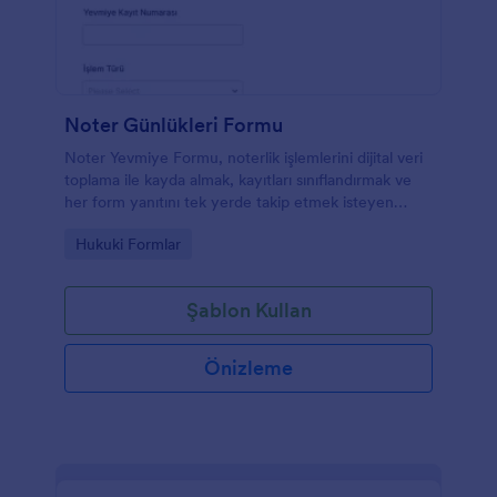
Noter Günlükleri Formu
Noter Yevmiye Formu, noterlik işlemlerini dijital veri
toplama ile kayda almak, kayıtları sınıflandırmak ve
her form yanıtını tek yerde takip etmek isteyen
ofisler için Jotform form şablonu sağlar.
Go to Category:
Hukuki Formlar
Şablon Kullan
Önizleme