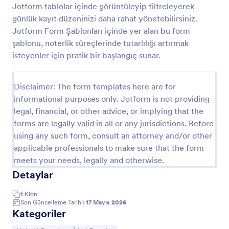
Jotform tablolar içinde görüntüleyip filtreleyerek
Senet Formu
günlük kayıt düzeninizi daha rahat yönetebilirsiniz.
Jotform Form Şablonları içinde yer alan bu form
Senet Formu ile borç ve ödeme detaylarını online
olarak toplayın, taraf bilgilerini düzenli şekilde
şablonu, noterlik süreçlerinde tutarlılığı artırmak
kaydedin ve Jotform üzerinden form yanıtlarını tek
isteyenler için pratik bir başlangıç sunar.
noktadan yönetin.
Go to Category:
Hukuki Formlar
Disclaimer: The form templates here are for
informational purposes only. Jotform is not providing
Şablon Kullan
legal, financial, or other advice, or implying that the
forms are legally valid in all or any jurisdictions. Before
Önizleme
using any such form, consult an attorney and/or other
applicable professionals to make sure that the form
meets your needs, legally and otherwise.
Detaylar
1
Klon
Son Güncelleme Tarihi:
17 Mayıs 2026
Kategoriler