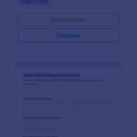
Go to Category:
Onay Formları
Şablon Kullan
Önizleme