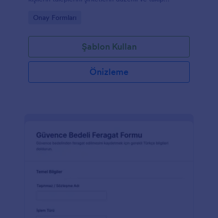
edilebilir biçimde toplamasına yardımcı olur.
Go to Category:
Onay Formları
Şablon Kullan
Önizleme