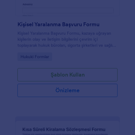
Kişisel Yaralanma Başvuru Formu
Kişisel Yaralanma Başvuru Formu, kazaya uğrayan
kişilerin olay ve iletişim bilgilerini çevrim içi
toplayarak hukuk büroları, sigorta şirketleri ve sağlık
kuruluşları için ilk değerlendirme sürecini kolaylaştırır.
Go to Category:
Hukuki Formlar
Şablon Kullan
Önizleme