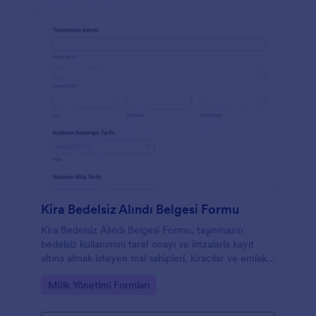
Kira Bedelsiz Alındı Belgesi Formu
Kira Bedelsiz Alındı Belgesi Formu, taşınmazın
bedelsiz kullanımını taraf onayı ve imzalarla kayıt
altına almak isteyen mal sahipleri, kiracılar ve emlak
profesyonelleri için pratik bir form şablonudur.
Go to Category:
Mülk Yönetimi Formları