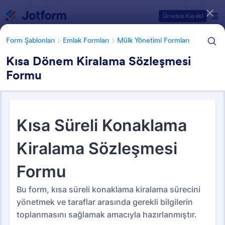
Diyalog başlangıcı
Ücretsiz Kaydol
Form Şablonları
Emlak Formları
Mülk Yönetimi Formları
Kısa Dönem Kiralama Sözleşmesi
Formu
Form Şablonu Kategorileri
Form Şablonları
Emlak Formları
Mülk Yönetimi Formları
Mülk Yönetimi Formları
63 Şablon