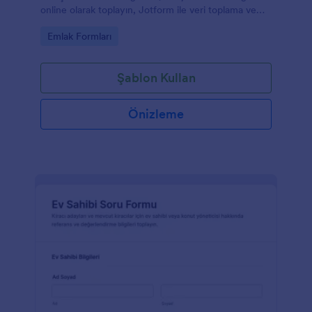
online olarak toplayın, Jotform ile veri toplama ve
form yanıtı takibini tek yerden yönetin.
Go to Category:
Emlak Formları
Şablon Kullan
Önizleme