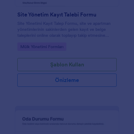
Site Yönetim Kayıt Talebi Formu
Site Yönetimi Kayıt Talep Formu, site ve apartman
yönetimlerinin sakinlerden gelen kayıt ve belge
taleplerini online olarak toplayıp takip etmesine
yardımcı olur ve veri toplama sürecini düzenler.
Go to Category:
Mülk Yönetimi Formları
Şablon Kullan
Önizleme