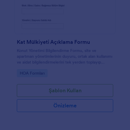
Kat Mülkiyeti Açıklama Formu
Konut Yönetimi Bilgilendirme Formu, site ve
apartman yönetimlerinin duyuru, ortak alan kullanımı
ve aidat bilgilendirmelerini tek yerden toplayıp
Jotform ile veri toplama ve form yanıtı takibini
Go to Category:
HOA Formları
kolaylaştırmasına yardımcı olur.
Şablon Kullan
Önizleme