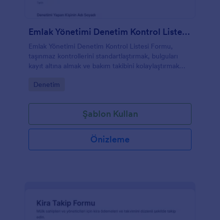
Emlak Yönetimi Denetim Kontrol Listesi Formu
Emlak Yönetimi Denetim Kontrol Listesi Formu,
taşınmaz kontrollerini standartlaştırmak, bulguları
kayıt altına almak ve bakım takibini kolaylaştırmak
isteyen mülk sahipleri ve emlak yönetimleri için
Go to Category:
Denetim
idealdir.
Şablon Kullan
Önizleme