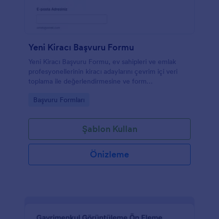
Yeni Kiracı Başvuru Formu
Yeni Kiracı Başvuru Formu, ev sahipleri ve emlak
profesyonellerinin kiracı adaylarını çevrim içi veri
toplama ile değerlendirmesine ve form
gönderimlerini tek yerde yönetmesine yardımcı olur.
Go to Category:
Başvuru Formları
Şablon Kullan
Önizleme