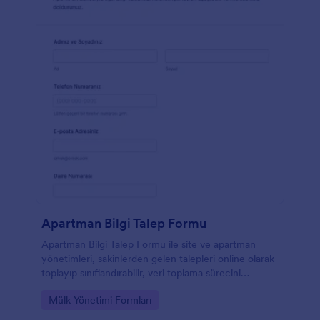
Apartman Bilgi Talep Formu
Apartman Bilgi Talep Formu ile site ve apartman
yönetimleri, sakinlerden gelen talepleri online olarak
toplayıp sınıflandırabilir, veri toplama sürecini
hızlandırabilir ve form yanıtlarını Jotform üzerinden
Go to Category:
Mülk Yönetimi Formları
kolayca takip edebilir.