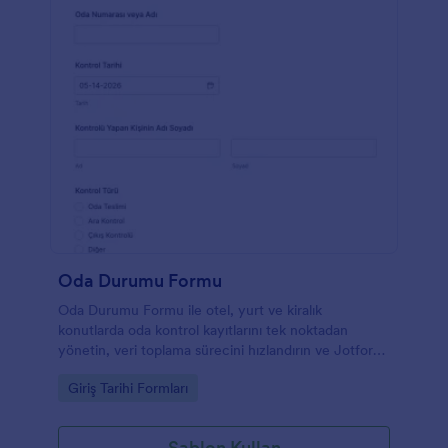
Oda Durumu Formu
Oda Durumu Formu ile otel, yurt ve kiralık
konutlarda oda kontrol kayıtlarını tek noktadan
yönetin, veri toplama sürecini hızlandırın ve Jotform
üzerinden form yanıtlarını düzenli takip edin.
Go to Category:
Giriş Tarihi Formları
Şablon Kullan