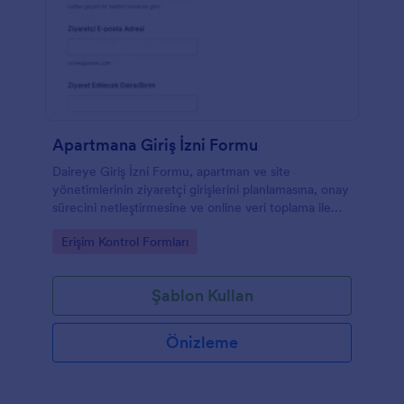
Apartmana Giriş İzni Formu
Daireye Giriş İzni Formu, apartman ve site
yönetimlerinin ziyaretçi girişlerini planlamasına, onay
sürecini netleştirmesine ve online veri toplama ile
kayıtları düzenli biçimde takip etmesine yardımcı
Go to Category:
Erişim Kontrol Formları
olur.
Şablon Kullan
Önizleme