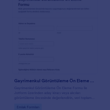
Gayrimenkul Görüntüleme Ön Eleme Formu
Gayrimenkul Görüntüleme Ön Eleme Formu ile
Jotform üzerinden aday kiracı veya alıcıları
görüntüleme öncesinde değerlendirin, veri toplama
sürecini hızlandırın ve form gönderimlerini tek
Go to Category:
Emlak Formları
yerden yönetin.