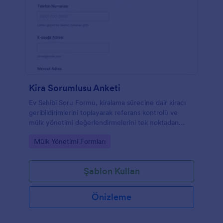
Kira Sorumlusu Anketi
Ev Sahibi Soru Formu, kiralama sürecine dair kiracı
geribildirimlerini toplayarak referans kontrolü ve
mülk yönetimi değerlendirmelerini tek noktadan
yürütmek isteyenler için pratik bir form şablonudur.
Go to Category:
Mülk Yönetimi Formları
Şablon Kullan
Önizleme