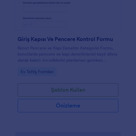
Giriş Kapısı Ve Pencere Kontrol Formu
Konut Pencere ve Kapı Denetim Kategorisi Formu,
konutlarda pencere ve kapı denetimlerini kayıt altına
alarak bakım önceliklerini planlaması gereken
yöneticiler ve bakım ekipleri için veri toplama
Go to Category:
Ev Teftiş Formları
sürecini kolaylaştırır.
Şablon Kullan
Önizleme