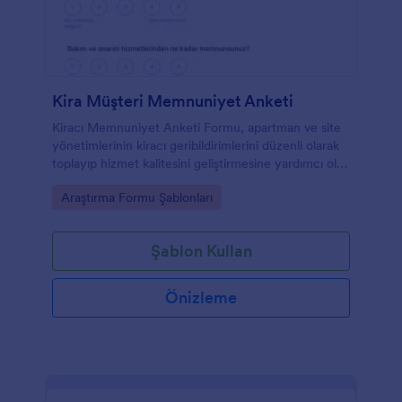
Kira Müşteri Memnuniyet Anketi
Kiracı Memnuniyet Anketi Formu, apartman ve site
yönetimlerinin kiracı geribildirimlerini düzenli olarak
toplayıp hizmet kalitesini geliştirmesine yardımcı olan
pratik bir anket şablonudur.
Go to Category:
Araştırma Formu Şablonları
Şablon Kullan
Önizleme