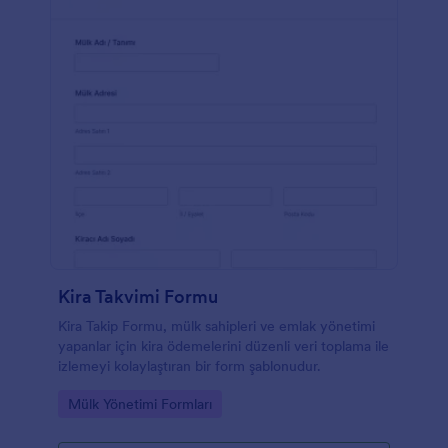
Kira Takvimi Formu
Kira Takip Formu, mülk sahipleri ve emlak yönetimi
yapanlar için kira ödemelerini düzenli veri toplama ile
izlemeyi kolaylaştıran bir form şablonudur.
Go to Category:
Mülk Yönetimi Formları