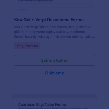
Kira Geliri Vergi Düzenleme Formu
Kira Geliri Vergi Düzenleme Formu, kira gelirleri ve
giderlerini tek yerde toplayarak beyan dönemi
öncesi hazırlığı kolaylaştırmak isteyen mülk sahipleri
ve danışmanlar için pratik bir form şablonudur.
Go to Category:
Vergi Formları
Şablon Kullan
Önizleme