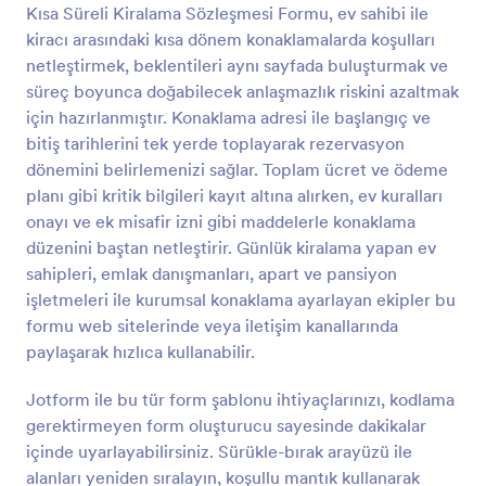
Kısa Süreli Kiralama Sözleşmesi Formu, ev sahibi ile
Önizleme
kiracı arasındaki kısa dönem konaklamalarda koşulları
netleştirmek, beklentileri aynı sayfada buluşturmak ve
süreç boyunca doğabilecek anlaşmazlık riskini azaltmak
için hazırlanmıştır. Konaklama adresi ile başlangıç ve
bitiş tarihlerini tek yerde toplayarak rezervasyon
dönemini belirlemenizi sağlar. Toplam ücret ve ödeme
planı gibi kritik bilgileri kayıt altına alırken, ev kuralları
onayı ve ek misafir izni gibi maddelerle konaklama
düzenini baştan netleştirir. Günlük kiralama yapan ev
sahipleri, emlak danışmanları, apart ve pansiyon
işletmeleri ile kurumsal konaklama ayarlayan ekipler bu
formu web sitelerinde veya iletişim kanallarında
paylaşarak hızlıca kullanabilir.
Jotform ile bu tür form şablonu ihtiyaçlarınızı, kodlama
gerektirmeyen form oluşturucu sayesinde dakikalar
içinde uyarlayabilirsiniz. Sürükle-bırak arayüzü ile
alanları yeniden sıralayın, koşullu mantık kullanarak