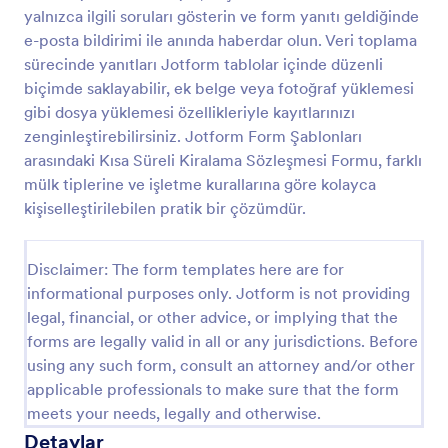
yalnızca ilgili soruları gösterin ve form yanıtı geldiğinde
Anahtar Teslim Formu
e-posta bildirimi ile anında haberdar olun. Veri toplama
Anahtar Teslim Formu ile anahtar devirlerini Jotform
sürecinde yanıtları Jotform tablolar içinde düzenli
üzerinden dijital olarak kaydedin, veri toplama
biçimde saklayabilir, ek belge veya fotoğraf yüklemesi
sürecini düzenleyin ve form gönderimi kayıtlarını tek
gibi dosya yüklemesi özellikleriyle kayıtlarınızı
yerde takip ederek site yönetimi, emlak ve
zenginleştirebilirsiniz. Jotform Form Şablonları
Go to Category:
Erişim Kontrol Formları
işletmelerde teslim süreçlerini kolaylaştırın.
arasındaki Kısa Süreli Kiralama Sözleşmesi Formu, farklı
mülk tiplerine ve işletme kurallarına göre kolayca
Şablon Kullan
kişiselleştirilebilen pratik bir çözümdür.
Önizleme
Disclaimer: The form templates here are for
informational purposes only. Jotform is not providing
legal, financial, or other advice, or implying that the
forms are legally valid in all or any jurisdictions. Before
using any such form, consult an attorney and/or other
applicable professionals to make sure that the form
meets your needs, legally and otherwise.
Detaylar