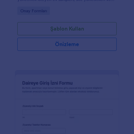
emlak profesyonelleri için pratik bir form şablonu
Go to Category:
Onay Formları
sunar.
Şablon Kullan
Önizleme